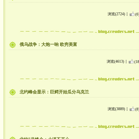
浏览(2724)
(6
俄乌战争：大炮一响 欧穷美富
浏览(4613)
(18
北约峰会显示：巨鳄开始瓜分乌克兰
浏览(3889)
(8