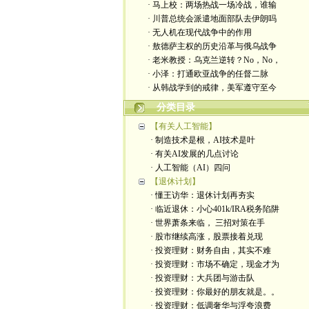
· 马上校：两场热战一场冷战，谁输
· 川普总统会派遣地面部队去伊朗吗
· 无人机在现代战争中的作用
· 敖德萨主权的历史沿革与俄乌战争
· 老米教授：乌克兰逆转？No，No，
· 小泽：打通欧亚战争的任督二脉
· 从韩战学到的戒律，美军遵守至今
分类目录
【有关人工智能】
· 制造技术是根，AI技术是叶
· 有关AI发展的几点讨论
· 人工智能（AI）四问
【退休计划】
· 懂王访华：退休计划再夯实
· 临近退休：小心401k/IRA税务陷阱
· 世界萧条来临， 三招对策在手
· 股市继续高涨，股票接着兑现
· 投资理财：财务自由，其实不难
· 投资理财：市场不确定，现金才为
· 投资理财：大兵团与游击队
· 投资理财：你最好的朋友就是。。
· 投资理财：低调奢华与浮夸浪费