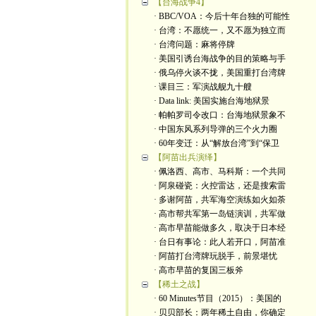
【台海战争4】
· BBC/VOA：今后十年台独的可能性
· 台湾：不愿统一，又不愿为独立而
· 台湾问题：麻将停牌
· 美国引诱台海战争的目的策略与手
· 俄乌停火谈不拢，美国重打台湾牌
· 课目三：军演战舰九十艘
· Data link: 美国实施台海地狱景
· 帕帕罗司令改口：台海地狱景象不
· 中国东风系列导弹的三个火力圈
· 60年变迁：从“解放台湾”到“保卫
【阿苗出兵演绎】
· 佩洛西、高市、马科斯：一个共同
· 阿泉碰瓷：火控雷达，还是搜索雷
· 多谢阿苗，共军海空演练如火如荼
· 高市帮共军第一岛链演训，共军做
· 高市早苗能做多久，取决于日本经
· 台日有事论：此人若开口，阿苗准
· 阿苗打台湾牌玩脱手，前景堪忧
· 高市早苗的复国三板斧
【稀土之战】
· 60 Minutes节目（2015）：美国的
· 贝贝部长：两年稀土自由，你确定