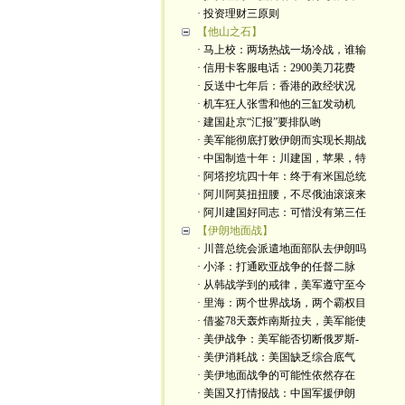
· 投资理财三原则
【他山之石】
· 马上校：两场热战一场冷战，谁输
· 信用卡客服电话：2900美刀花费
· 反送中七年后：香港的政经状况
· 机车狂人张雪和他的三缸发动机
· 建国赴京“汇报”要排队哟
· 美军能彻底打败伊朗而实现长期战
· 中国制造十年：川建国，苹果，特
· 阿塔挖坑四十年：终于有米国总统
· 阿川阿莫扭扭腰，不尽俄油滚滚来
· 阿川建国好同志：可惜没有第三任
【伊朗地面战】
· 川普总统会派遣地面部队去伊朗吗
· 小泽：打通欧亚战争的任督二脉
· 从韩战学到的戒律，美军遵守至今
· 里海：两个世界战场，两个霸权目
· 借鉴78天轰炸南斯拉夫，美军能使
· 美伊战争：美军能否切断俄罗斯-
· 美伊消耗战：美国缺乏综合底气
· 美伊地面战争的可能性依然存在
· 美国又打情报战：中国军援伊朗