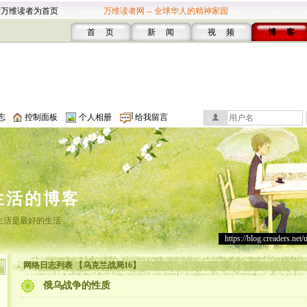
设万维读者为首页
万维读者网 -- 全球华人的精神家园
首 页
新 闻
视 频
博 客
志
控制面板
个人相册
给我留言
生活的博客
生活是最好的生活
https://blog.creaders.net/
网络日志列表 【乌克兰战局16】
俄乌战争的性质