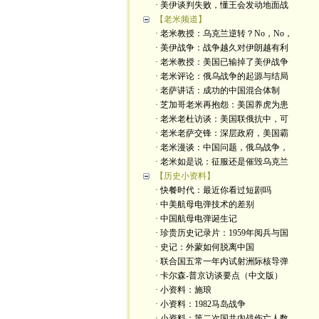
· 美伊谈判失败，懂王会发动地面战
【老米频道】
· 老米教授：乌克兰逆转？No，No，
· 美伊战争：战争越久对伊朗越有利
· 老米教授：美国已输掉了美伊战争
· 老米评论：俄乌战争的起源与结局
· 老萨讲话：成功的中国混合体制
· 芝加哥老米再抱怨：美国养虎为患
· 老米老杜访谈：美国联俄抗中，可
· 老米老萨交锋：深层政府，美国霸
· 老米漫谈：中国问题，俄乌战争，
· 老米如是说：征服还是催毁乌克兰
【历史小资料】
· 快餐时代：最近你看过短剧吗
· 中美航母电弹技术的差别
· 中国航母电弹诞生记
· 珍贵历史记录片：1959年阅兵与国
· 史记：外蒙如何脱离中国
· 联合国五常一年内试射洲际核导弹
· 卡尔森-普京访谈要点（中文版）
· 小资料：施琅
· 小资料：1982马岛战争
· 小资料：第二次国共内战伤亡人数