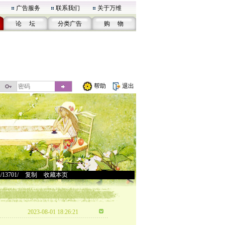
广告服务
联系我们
关于万维
论 坛
分类广告
购 物
帮助
退出
u/13701/
>
复制
>
收藏本页
2023-08-01 18:26:21