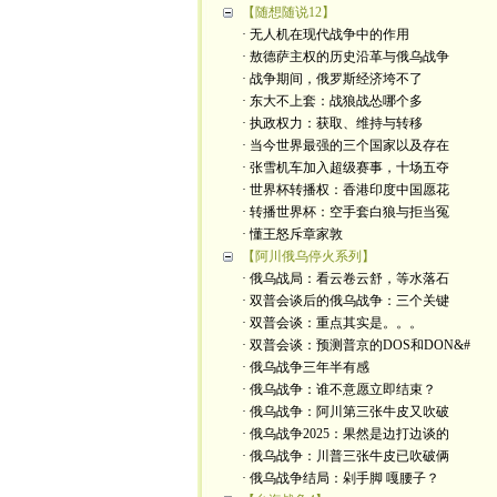
【随想随说12】
· 无人机在现代战争中的作用
· 敖德萨主权的历史沿革与俄乌战争
· 战争期间，俄罗斯经济垮不了
· 东大不上套：战狼战怂哪个多
· 执政权力：获取、维持与转移
· 当今世界最强的三个国家以及存在
· 张雪机车加入超级赛事，十场五夺
· 世界杯转播权：香港印度中国愿花
· 转播世界杯：空手套白狼与拒当冤
· 懂王怒斥章家敦
【阿川俄乌停火系列】
· 俄乌战局：看云卷云舒，等水落石
· 双普会谈后的俄乌战争：三个关键
· 双普会谈：重点其实是。。。
· 双普会谈：预测普京的DOS和DON&#
· 俄乌战争三年半有感
· 俄乌战争：谁不意愿立即结束？
· 俄乌战争：阿川第三张牛皮又吹破
· 俄乌战争2025：果然是边打边谈的
· 俄乌战争：川普三张牛皮已吹破俩
· 俄乌战争结局：剁手脚 嘎腰子？