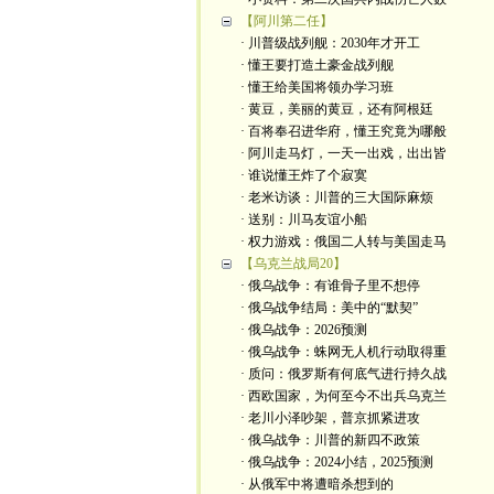
【阿川第二任】
· 川普级战列舰：2030年才开工
· 懂王要打造土豪金战列舰
· 懂王给美国将领办学习班
· 黄豆，美丽的黄豆，还有阿根廷
· 百将奉召进华府，懂王究竟为哪般
· 阿川走马灯，一天一出戏，出出皆
· 谁说懂王炸了个寂寞
· 老米访谈：川普的三大国际麻烦
· 送别：川马友谊小船
· 权力游戏：俄国二人转与美国走马
【乌克兰战局20】
· 俄乌战争：有谁骨子里不想停
· 俄乌战争结局：美中的“默契”
· 俄乌战争：2026预测
· 俄乌战争：蛛网无人机行动取得重
· 质问：俄罗斯有何底气进行持久战
· 西欧国家，为何至今不出兵乌克兰
· 老川小泽吵架，普京抓紧进攻
· 俄乌战争：川普的新四不政策
· 俄乌战争：2024小结，2025预测
· 从俄军中将遭暗杀想到的