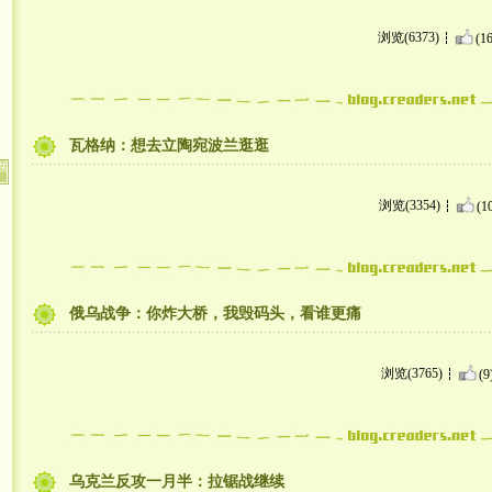
浏览(6373)
(16
瓦格纳：想去立陶宛波兰逛逛
浏览(3354)
(1
俄乌战争：你炸大桥，我毁码头，看谁更痛
浏览(3765)
(9
乌克兰反攻一月半：拉锯战继续