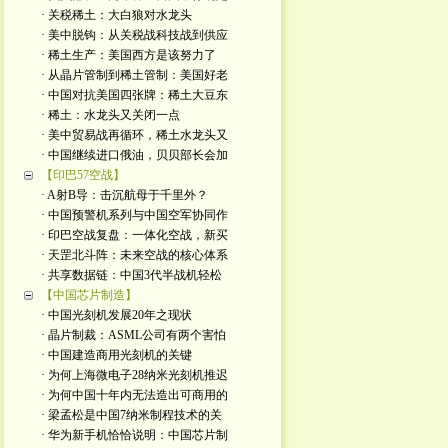
· 关税稀土：大白狼对水龙头
· 美中脱钩：从关税战科技战到供应
· 稀土生产：美国西方是该努力了
· 从晶片管制到稀土管制：美国好老
· 中国对抗美国四张牌：稀土大豆东
· 稀土：水龙头又关闭一点
· 美中贸易战再循环，稀土水龙头又
· 中国继续进口俄油，贝贝部长会加
【印巴57空战】
· A射B导：击沉航母于千里外？
· 中国预警机系列与中国空军协同作
· 印巴空战复盘：一体化空战，新买
· 天罡北斗阵：未来空战的核心体系
· 共享数据链：中国3代半战机轻松
【中国芯片制造】
· 中国光刻机发展20年之现状
· 晶片制裁：ASML公司有两个害怕
· 中国建造商用光刻机的关键
· 为何上海微电子28纳米光刻机推迟
· 为何中国十年内无法造出可商用的
· 梁孟松是中国7纳米制程技术的关
· 华为新手机恰恰说明：中国芯片制