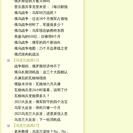
· 俄罗斯会西方被灭掉吗
· 普京愿共享克里米亚：《每日邮报
· 俄乌战争：乌军60万战死？
· 俄乌战争：过去18个月俄军占领地
· 俄乌战争何时了，军援值多少？
· 俄乌战争：乌军现在缺两样东西
· 美援乌的610亿：仅够用8个月
· 俄乌战争：俄军的四个新动向
· 俄乌战争地图：25个月边界线之变
· 俄式绞肉机战法
【乌克兰战局15】
· 战争期间，俄罗斯经济垮不了
· 俄乌长期消耗战：这三个大国都认
· 兵谏后的瓦格纳现状
· 俄版水浒传：瓦格纳六月兵谏
· 瓦格纳兵变24小时落幕，说明了什
· 瓦格纳兵变能撑多久？
· 2023大反攻：俄军防守的四个法宝
· 乌军大反攻：弹药只够一个月
· 2023乌克兰大反攻：进度差强人意
· 乌克兰大反攻：下一轮消耗战
【乌克兰战局17】
· 老米教授：乌克兰逆转？No，No，