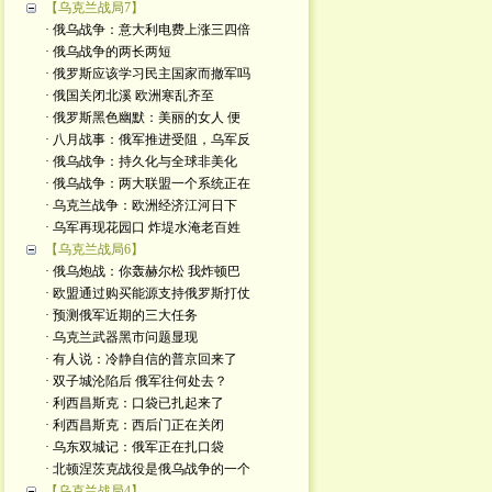
【乌克兰战局7】
· 俄乌战争：意大利电费上涨三四倍
· 俄乌战争的两长两短
· 俄罗斯应该学习民主国家而撤军吗
· 俄国关闭北溪 欧洲寒乱齐至
· 俄罗斯黑色幽默：美丽的女人 便
· 八月战事：俄军推进受阻，乌军反
· 俄乌战争：持久化与全球非美化
· 俄乌战争：两大联盟一个系统正在
· 乌克兰战争：欧洲经济江河日下
· 乌军再现花园口 炸堤水淹老百姓
【乌克兰战局6】
· 俄乌炮战：你轰赫尔松 我炸顿巴
· 欧盟通过购买能源支持俄罗斯打仗
· 预测俄军近期的三大任务
· 乌克兰武器黑市问题显现
· 有人说：冷静自信的普京回来了
· 双子城沦陷后 俄军往何处去？
· 利西昌斯克：口袋已扎起来了
· 利西昌斯克：西后门正在关闭
· 乌东双城记：俄军正在扎口袋
· 北顿涅茨克战役是俄乌战争的一个
【乌克兰战局4】