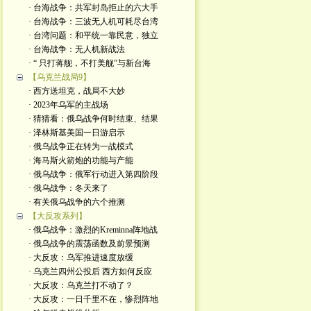
· 台海战争：共军封岛拒止的六大手
· 台海战争：三波无人机可耗尽台湾
· 台湾问题：和平统一靠民意，独立
· 台海战争：无人机新战法
· “ 只打蒋舰，不打美舰”与新台海
【乌克兰战局9】
· 西方送坦克，战局不大妙
· 2023年乌军的主战场
· 猜猜看：俄乌战争何时结束、结果
· 泽林斯基美国一日游启示
· 俄乌战争正在转为一战模式
· 海马斯火箭炮的功能与产能
· 俄乌战争：俄军行动进入第四阶段
· 俄乌战争：冬天来了
· 有关俄乌战争的六个推测
【大反攻系列】
· 俄乌战争：激烈的Kreminna阵地战
· 俄乌战争的震荡函数及前景预测
· 大反攻：乌军推进速度放缓
· 乌克兰四州公投后 西方如何反应
· 大反攻：乌克兰打不动了？
· 大反攻：一日千里不在，惨烈阵地