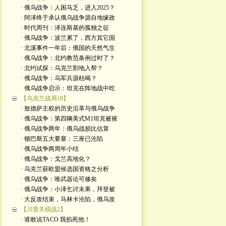
· 俄乌战争：人困马乏，进入2025？
· 阿泽终于承认俄乌战争源自地缘政
· 时代周刊：泽连斯基的孤独之征
· 俄乌战争：波兰累了，西方其它国
· 北溪事件一年后：俄国的天然气生
· 俄乌战争：北约教范条例过时了？
· 北约试探：乌克兰割地入帮？
· 俄乌战争：乌军兵源枯竭？
· 俄乌战争启示：坦克在阵地战中吃
【乌克兰战局18】
· 敖德萨主权的历史沿革与俄乌战争
· 俄乌战争：第四辆美式M1坦克被摧
· 俄乌战争两年：俄乌战损比估算
· 顿巴斯五大要塞：三座已沦陷
· 俄乌战争两周年小结
· 俄乌战争：戈兰高地化？
· 乌克兰获欧盟候选国资格之分析
· 俄乌战争：唯武器论可修矣
· 俄乌战争：小泽乞讨未果，拜登被
· 大反攻结束，马林卡沦陷，俄乌攻
【川普关税战2】
· 谁敢说TACO 我掐死他！