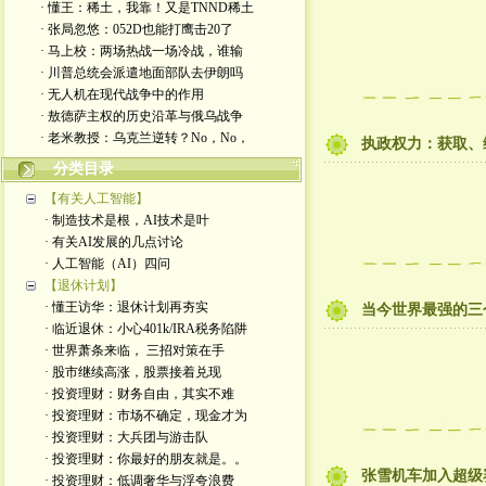
· 懂王：稀土，我靠！又是TNND稀土
· 张局忽悠：052D也能打鹰击20了
· 马上校：两场热战一场冷战，谁输
· 川普总统会派遣地面部队去伊朗吗
· 无人机在现代战争中的作用
· 敖德萨主权的历史沿革与俄乌战争
· 老米教授：乌克兰逆转？No，No，
执政权力：获取、
分类目录
【有关人工智能】
· 制造技术是根，AI技术是叶
· 有关AI发展的几点讨论
· 人工智能（AI）四问
【退休计划】
· 懂王访华：退休计划再夯实
当今世界最强的三
· 临近退休：小心401k/IRA税务陷阱
· 世界萧条来临， 三招对策在手
· 股市继续高涨，股票接着兑现
· 投资理财：财务自由，其实不难
· 投资理财：市场不确定，现金才为
· 投资理财：大兵团与游击队
· 投资理财：你最好的朋友就是。。
张雪机车加入超级
· 投资理财：低调奢华与浮夸浪费