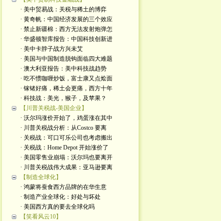
· 美中贸易战：关税与稀土的博弈
· 黄奇帆：中国经济发展的三个效应
· 禁止新疆棉：西方无法发射炮弹怎
· 华盛顿智库报告：中国科技创新进
· 美中卡脖子战方兴未艾
· 美国与中国制造脱钩面临四大难题
· 澳大利亚报告：美中科技战趋势
· 吃不惯咖喱炒饭，富士康又点烩面
· 镓锗好痛，稀土会更痛，西方十年
· 科技战：美光，猴子，及苹果？
【川普关税战-美国企业】
· 沃尔玛涨价开始了，鸡蛋涨在其中
· 川普关税战分析：从Costco 要离
· 关税战：可口可乐公司也考虑搬出
· 关税战：Home Depot 开始涨价了
· 美国零售业崩塌：沃尔玛也要离开
· 川普关税战伟大成果：亚马逊要离
【制造全球化】
· 鸿蒙将蚕食西方品牌的在华生意
· 制造产业全球化：好处与坏处
· 美国西方真的要去全球化吗
【笑看风云10】