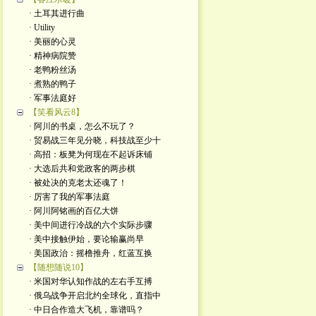
· 土耳其进行曲
· Utility
· 美丽的心灵
· 精神病院赞
· 老鸭粉丝汤
· 煮熟的鸭子
· 军事法庭好
【笑看风云8】
· 阿川的书桌，怎么不玩了？
· 贸易战三年见分晓，科技战至少十
· 高招：板凳为何现在不起诉床铺
· 大选后共和党政客的两步棋
· 被处决的克老太还魂了！
· 厉害了我的军事法庭
· 阿川阿铭画的百亿大饼
· 美中间进行冷战的六个实际步骤
· 美中接触伊始，要论输赢尚早
· 美国政治：摇橹推舟，红蓝互换
【随想随说10】
· 米国对华认知作战的左右手互搏
· 俄乌战争开启北约全球化，直指中
· 中日合作造大飞机，靠谱吗？