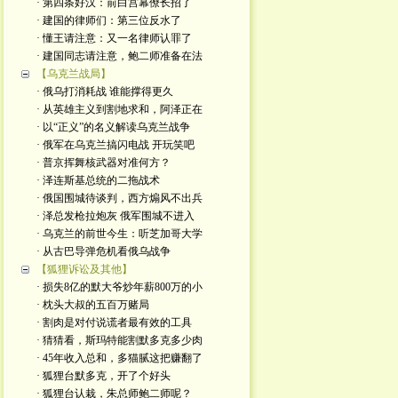
· 第四条好汉：前白宫幕僚长招了
· 建国的律师们：第三位反水了
· 懂王请注意：又一名律师认罪了
· 建国同志请注意，鲍二师准备在法
【乌克兰战局】
· 俄乌打消耗战 谁能撑得更久
· 从英雄主义到割地求和，阿泽正在
· 以“正义”的名义解读乌克兰战争
· 俄军在乌克兰搞闪电战 开玩笑吧
· 普京挥舞核武器对准何方？
· 泽连斯基总统的二拖战术
· 俄国围城待谈判，西方煽风不出兵
· 泽总发枪拉炮灰 俄军围城不进入
· 乌克兰的前世今生：听芝加哥大学
· 从古巴导弹危机看俄乌战争
【狐狸诉讼及其他】
· 损失8亿的默大爷炒年薪800万的小
· 枕头大叔的五百万赌局
· 割肉是对付说谎者最有效的工具
· 猜猜看，斯玛特能割默多克多少肉
· 45年收入总和，多猫腻这把赚翻了
· 狐狸台默多克，开了个好头
· 狐狸台认栽，朱总师鲍二师呢？