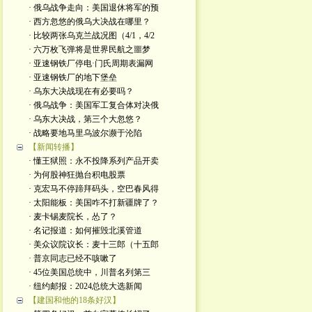
· 俄乌战争走向：美国退休将军的预
· 西方忽悠的俄乌大决战在哪里？
· 比较两张乌克兰战况图（4/1，4/2
· 六万枚飞弹将是世界民航之噩梦
· 亚速钢铁厂停电·门氏周期表漏网
· 亚速钢铁厂的地下堡垒
· 乌东大决战现在有必要吗？
· 俄乌战争：美国军工复合体对决俄
· 乌东大决战，第三个大忽悠？
· 战略要地马里乌波尔濒于沦陷
【新闻转播】
· 懂王狱照：永不投降系列产品开卖
· 为何股神狂抛台积电股票
· 克宏马不停蹄拜码头，空巴春风得
· 太阳能板：美国咋不打新疆牌了？
· 麦卡锡麦院长，怂了？
· 名记报道：如何摧毁北溪管道
· 美众议院议长：麦十三郎（十五郎
· 普京同志已经不咳嗽了
· 45位美国总统中，川普名列第三
· 纽约邮报：2024总统大选新闻
【建国和他的18条好汉】