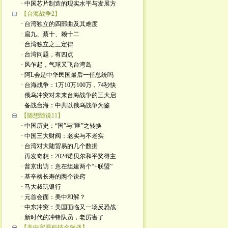
· 中国芯片制造的现实水平与发展方
【台海战争2】
· 台湾独立的四部曲及其难度
· 扁九、蔡十、赖十二
· 台湾独立之三定律
· 台湾问题，有四点
· 风乍起，气球又飞台湾岛
· 阿L会是中华民国最后一任总统吗
· 台海战争：1万10万100万，74秒快
· 俄乌冲突对未来台海战争的三大启
· 备战台海：中共以俄乌战争为鉴
【随想随说11】
· 中国历史：“国”与“匪”之转换
· 中国三大财阀：老实与不老实
· 台湾对大陆贸易的几个数据
· 再发奇想：2024诺贝尔和平奖得主
· 普京出访：意在组建两个“+联盟”
· 基辛格长寿的两个诀窍
· 马大叔玩银行
· 元首会面：美中和解？
· 中东冲突：美国面临又一场反恐战
· 新时代的冲锋队员，老厉害了
【美中贸易科技金融战】