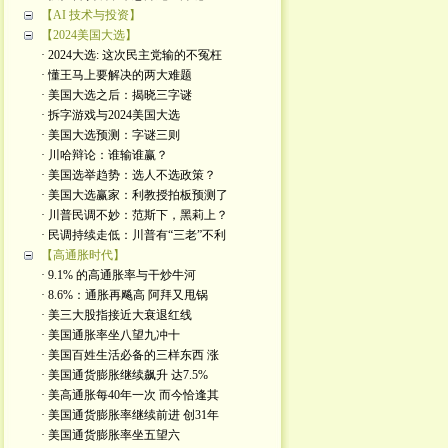
【AI 技术与投资】
【2024美国大选】
· 2024大选: 这次民主党输的不冤枉
· 懂王马上要解决的两大难题
· 美国大选之后：揭晓三字谜
· 拆字游戏与2024美国大选
· 美国大选预测：字谜三则
· 川哈辩论：谁输谁赢？
· 美国选举趋势：选人不选政策？
· 美国大选赢家：利教授拍板预测了
· 川普民调不妙：范斯下，黑莉上？
· 民调持续走低：川普有“三老”不利
【高通胀时代】
· 9.1% 的高通胀率与干炒牛河
· 8.6%：通胀再飚高 阿拜又甩锅
· 美三大股指接近大衰退红线
· 美国通胀率坐八望九冲十
· 美国百姓生活必备的三样东西 涨
· 美国通货膨胀继续飙升 达7.5%
· 美高通胀每40年一次 而今恰逢其
· 美国通货膨胀率继续前进 创31年
· 美国通货膨胀率坐五望六