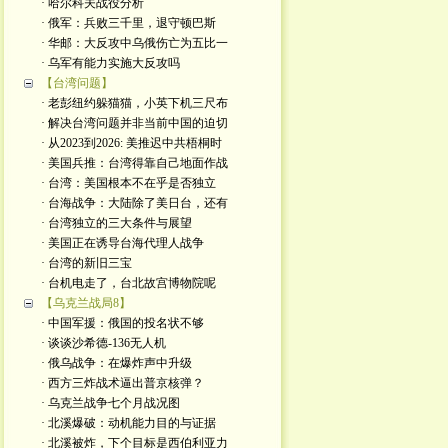
· 哈尔科夫战役分析
· 俄军：兵败三千里，退守顿巴斯
· 华邮：大反攻中乌俄伤亡为五比一
· 乌军有能力实施大反攻吗
【台湾问题】
· 老彭纽约躲猫猫，小英下机三尺布
· 解决台湾问题并非当前中国的迫切
· 从2023到2026: 美推迟中共梧桐时
· 美国兵推：台湾得靠自己地面作战
· 台湾：美国根本不在乎是否独立
· 台海战争：大陆除了美日台，还有
· 台湾独立的三大条件与展望
· 美国正在诱导台海代理人战争
· 台湾的新旧三宝
· 台机电走了，台北故宫博物院呢
【乌克兰战局8】
· 中国军援：俄国的投名状不够
· 谈谈沙希德-136无人机
· 俄乌战争：在爆炸声中升级
· 西方三炸战术逼出普京核弹？
· 乌克兰战争七个月战况图
· 北溪爆破：动机能力目的与证据
· 北溪被炸，下个目标是西伯利亚力