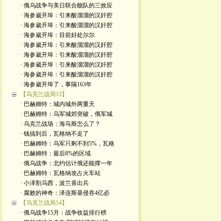
· 俄乌战争与美日联合舰队的三效应
· 海参崴开埠：引来酸溜溜的汉奸腔
· 海参崴开埠：引来酸溜溜的汉奸腔
· 海参崴开埠：目前好处尔尔
· 海参崴开埠：引来酸溜溜的汉奸腔
· 海参崴开埠：引来酸溜溜的汉奸腔
· 海参崴开埠：引来酸溜溜的汉奸腔
· 海参崴开埠：引来酸溜溜的汉奸腔
· 海参崴开埠了，事隔163年
【乌克兰战局13】
· 巴赫姆特：城内城外两重天
· 巴赫姆特：乌军城郊突破，俄军城
· 乌克兰战场：海马斯怎么了？
· 钱搞到后，瓦格纳不走了
· 巴赫姆特：乌军只剩不到5%，瓦格
· 巴赫姆特：最后8%的区域
· 俄乌战争：北约估计俄还能撑一年
· 巴赫姆特：瓦格纳攻占火车站
· 小泽割乌西，波兰喜出兵
· 腐败的神奇：泽连斯基侵吞4亿必
【乌克兰战局14】
· 俄乌战争15月：战争收益排行榜