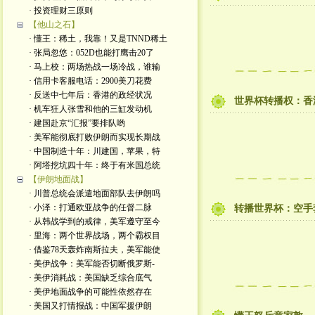
· 投资理财三原则
【他山之石】
· 懂王：稀土，我靠！又是TNND稀土
· 张局忽悠：052D也能打鹰击20了
· 马上校：两场热战一场冷战，谁输
· 信用卡客服电话：2900美刀花费
· 反送中七年后：香港的政经状况
世界杯转播权：香
· 机车狂人张雪和他的三缸发动机
· 建国赴京“汇报”要排队哟
· 美军能彻底打败伊朗而实现长期战
· 中国制造十年：川建国，苹果，特
· 阿塔挖坑四十年：终于有米国总统
【伊朗地面战】
· 川普总统会派遣地面部队去伊朗吗
· 小泽：打通欧亚战争的任督二脉
转播世界杯：空手
· 从韩战学到的戒律，美军遵守至今
· 里海：两个世界战场，两个霸权目
· 借鉴78天轰炸南斯拉夫，美军能使
· 美伊战争：美军能否切断俄罗斯-
· 美伊消耗战：美国缺乏综合底气
· 美伊地面战争的可能性依然存在
· 美国又打情报战：中国军援伊朗