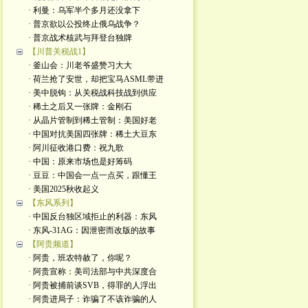
· 利曼：乌军半个多月还没拿下
· 普京欲以公投终止俄乌战争？
· 普京战术核武与拜登台独牌
【川普关税战1】
· 釜山会：川老爷盛赞习大大
· 荷兰抢了安世，却把宝马ASML带进
· 美中脱钩：从关税战科技战到供应
· 稀土之后又一张牌：金刚石
· 从晶片管制到稀土管制：美国好老
· 中国对抗美国四张牌：稀土大豆东
· 阿川征收港口费：祝九歌
· 中国：原来市场也是好筹码
· 豆豆：中国会一点一点买，跟懂王
· 美国2025秋收起义
【东风系列】
· 中国反台独区域拒止的利器：东风
· 东风-31AG：因泄密而改版的故事
【阿贵频道】
· 阿贵，班农特赦了，你呢？
· 阿贵宣称：美司法部与中共深度合
· 阿贵被捕前谈SVB，得罪的人浮出
· 阿贵进局子：诈骗了不该诈骗的人