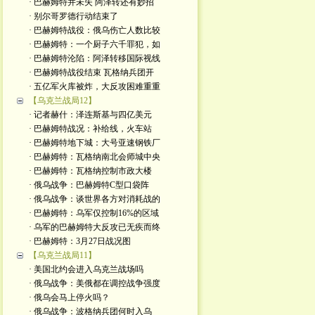
· 巴赫姆特并未失 阿泽转还有妙招
· 别尔哥罗德行动结束了
· 巴赫姆特战役：俄乌伤亡人数比较
· 巴赫姆特：一个厨子六千罪犯，如
· 巴赫姆特沦陷：阿泽转移国际视线
· 巴赫姆特战役结束 瓦格纳兵团开
· 五亿军火库被炸，大反攻困难重重
【乌克兰战局12】
· 记者赫什：泽连斯基与四亿美元
· 巴赫姆特战况：补给线，火车站
· 巴赫姆特地下城：大号亚速钢铁厂
· 巴赫姆特：瓦格纳南北会师城中央
· 巴赫姆特：瓦格纳控制市政大楼
· 俄乌战争：巴赫姆特C型口袋阵
· 俄乌战争：谈世界各方对消耗战的
· 巴赫姆特：乌军仅控制16%的区域
· 乌军的巴赫姆特大反攻已无疾而终
· 巴赫姆特：3月27日战况图
【乌克兰战局11】
· 美国北约会进入乌克兰战场吗
· 俄乌战争：美俄都在调控战争强度
· 俄乌会马上停火吗？
· 俄乌战争：波格纳兵团何时入乌