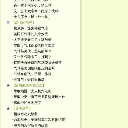
· 再一首十六字令：第三球
· 又一首十六字令：此球非彼球
· 十六字令：球（外一首）
【高飞的气球】
· 夏威夷：惊见神秘气球
· 美国打气球的六个效应
· 太平洋早春二月：球与债
· 华邮：气球踪迹美国早知道
· 气球与美债，鱼与熊掌？
· 又一拨气球来了，打吗？
· 提前庆祝众议院气球委员会成立
· 气球是美国极限施压的道具
· 气球东南飞，千里一徘徊
· 元宵节：蛇灯欢乐颂
【缅甸果敢冲突2023】
· 果敢地区：无人机炸老街
· 果敢冲突：看三兄弟联盟能玩出什
· 果敢地区三国演义
【台海战争】
· 梧桐台岛六部曲
· 台海战争：美国智库二次兵推结果
· 中共的32字新台湾政策