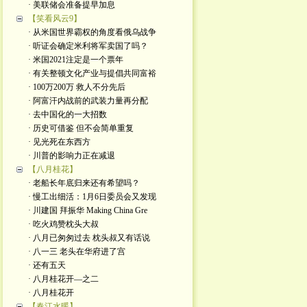
· 美联储会准备提早加息
【笑看风云9】
· 从米国世界霸权的角度看俄乌战争
· 听证会确定米利将军卖国了吗？
· 米国2021注定是一个票年
· 有关整顿文化产业与提倡共同富裕
· 100万200万 救人不分先后
· 阿富汗内战前的武装力量再分配
· 去中国化的一大招数
· 历史可借鉴 但不会简单重复
· 见光死在东西方
· 川普的影响力正在减退
【八月桂花】
· 老船长年底归来还有希望吗？
· 慢工出细活：1月6日委员会又发现
· 川建国 拜振华 Making China Gre
· 吃火鸡赞枕头大叔
· 八月已匆匆过去 枕头叔又有话说
· 八一三 老头在华府进了宫
· 还有五天
· 八月桂花开—之二
· 八月桂花开
【春江水暖】