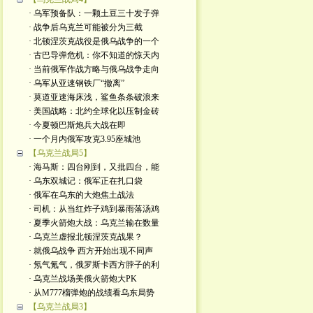
· 乌军预备队：一颗土豆三十发子弹
· 战争后乌克兰可能被分为三截
· 北顿涅茨克战役是俄乌战争的一个
· 古巴导弹危机：你不知道的惊天内
· 当前俄军作战方略与俄乌战争走向
· 乌军从亚速钢铁厂“撤离”
· 莫道亚速海床浅，鲨鱼条条破浪来
· 美国战略：北约全球化以压制金砖
· 今夏顿巴斯炮兵大战在即
· 一个月内俄军攻克3.95座城池
【乌克兰战局5】
· 海马斯：四台刚到，又批四台，能
· 乌东双城记：俄军正在扎口袋
· 俄军在乌东的大炮焦土战法
· 司机：从当红炸子鸡到暴雨落汤鸡
· 夏季火箭炮大战：乌克兰输在数量
· 乌克兰虚报北顿涅茨克战果？
· 就俄乌战争 西方开始出现不同声
· 氖气氪气，俄罗斯卡西方脖子的利
· 乌克兰战场美俄火箭炮大PK
· 从M777榴弹炮的战绩看乌东局势
【乌克兰战局3】