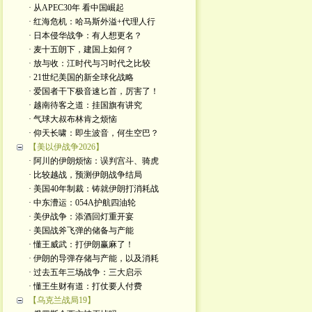
· 从APEC30年 看中国崛起
· 红海危机：哈马斯外溢+代理人行
· 日本侵华战争：有人想更名？
· 麦十五朗下，建国上如何？
· 放与收：江时代与习时代之比较
· 21世纪美国的新全球化战略
· 爱国者干下极音速匕首，厉害了！
· 越南待客之道：挂国旗有讲究
· 气球大叔布林肯之烦恼
· 仰天长啸：即生波音，何生空巴？
【美以伊战争2026】
· 阿川的伊朗烦恼：误判宫斗、骑虎
· 比较越战，预测伊朗战争结局
· 美国40年制裁：铸就伊朗打消耗战
· 中东漕运：054A护航四油轮
· 美伊战争：添酒回灯重开宴
· 美国战斧飞弹的储备与产能
· 懂王威武：打伊朗赢麻了！
· 伊朗的导弹存储与产能，以及消耗
· 过去五年三场战争：三大启示
· 懂王生财有道：打仗要人付费
【乌克兰战局19】