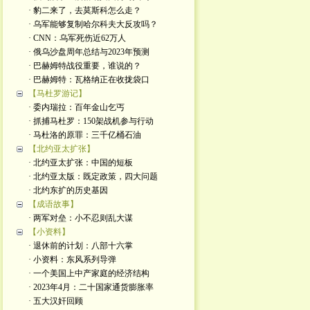
· 豹二来了，去莫斯科怎么走？
· 乌军能够复制哈尔科夫大反攻吗？
· CNN：乌军死伤近62万人
· 俄乌沙盘周年总结与2023年预测
· 巴赫姆特战役重要，谁说的？
· 巴赫姆特：瓦格纳正在收拢袋口
【马杜罗游记】
· 委内瑞拉：百年金山乞丐
· 抓捕马杜罗：150架战机参与行动
· 马杜洛的原罪：三千亿桶石油
【北约亚太扩张】
· 北约亚太扩张：中国的短板
· 北约亚太版：既定政策，四大问题
· 北约东扩的历史基因
【成语故事】
· 两军对垒：小不忍则乱大谋
【小资料】
· 退休前的计划：八部十六掌
· 小资料：东风系列导弹
· 一个美国上中产家庭的经济结构
· 2023年4月：二十国家通货膨胀率
· 五大汉奸回顾