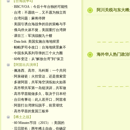
【台海战争4】
· BBC/VOA：今后十年台独的可能性
阿川关税与东大稀
· 台湾：不愿统一，又不愿为独立而
· 台湾问题：麻将停牌
· 美国引诱台海战争的目的策略与手
· 俄乌停火谈不拢，美国重打台湾牌
· 课目三：军演战舰九十艘
· Data link: 美国实施台海地狱景
· 帕帕罗司令改口：台海地狱景象不
· 中国东风系列导弹的三个火力圈
海外华人热门政治
· 60年变迁：从“解放台湾”到“保卫
【阿苗出兵演绎】
· 佩洛西、高市、马科斯：一个共同
· 阿泉碰瓷：火控雷达，还是搜索雷
· 多谢阿苗，共军海空演练如火如荼
· 高市帮共军第一岛链演训，共军做
· 高市早苗能做多久，取决于日本经
· 台日有事论：此人若开口，阿苗准
· 阿苗打台湾牌玩脱手，前景堪忧
· 高市早苗的复国三板斧
【稀土之战】
· 60 Minutes节目（2015）：美国的
· 贝贝部长：两年稀土自由，你确定