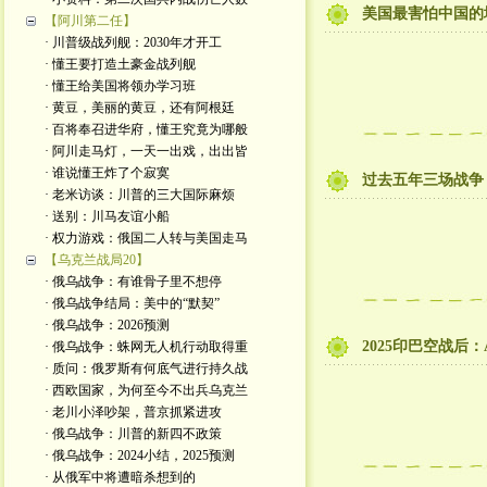
美国最害怕中国的
【阿川第二任】
· 川普级战列舰：2030年才开工
· 懂王要打造土豪金战列舰
· 懂王给美国将领办学习班
· 黄豆，美丽的黄豆，还有阿根廷
· 百将奉召进华府，懂王究竟为哪般
· 阿川走马灯，一天一出戏，出出皆
· 谁说懂王炸了个寂寞
过去五年三场战争
· 老米访谈：川普的三大国际麻烦
· 送别：川马友谊小船
· 权力游戏：俄国二人转与美国走马
【乌克兰战局20】
· 俄乌战争：有谁骨子里不想停
· 俄乌战争结局：美中的“默契”
· 俄乌战争：2026预测
2025印巴空战后
· 俄乌战争：蛛网无人机行动取得重
· 质问：俄罗斯有何底气进行持久战
· 西欧国家，为何至今不出兵乌克兰
· 老川小泽吵架，普京抓紧进攻
· 俄乌战争：川普的新四不政策
· 俄乌战争：2024小结，2025预测
· 从俄军中将遭暗杀想到的