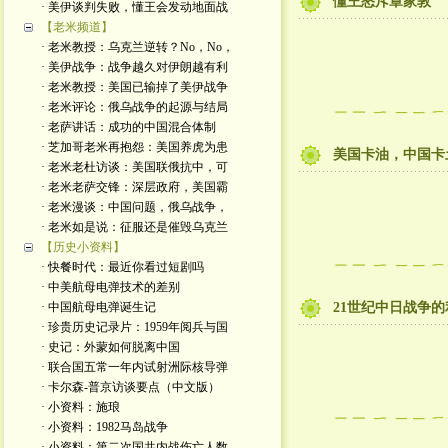
懂王怒斥章家敦
· 美伊谈判失败，懂王会发动地面战
【老米频道】
· 老米教授：乌克兰逆转？No，No，
· 美伊战争：战争越久对伊朗越有利
· 老米教授：美国已输掉了美伊战争
· 老米评论：俄乌战争的起源与结局
· 老萨讲话：成功的中国混合体制
· 芝加哥老米再抱怨：美国养虎为患
美国卡油，中国卡
· 老米老杜访谈：美国联俄抗中，可
· 老米老萨交锋：深层政府，美国霸
· 老米漫谈：中国问题，俄乌战争，
· 老米如是说：征服还是催毁乌克兰
【历史小资料】
· 快餐时代：最近你看过短剧吗
· 中美航母电弹技术的差别
· 中国航母电弹诞生记
21世纪中日战争的
· 珍贵历史记录片：1959年阅兵与国
· 史记：外蒙如何脱离中国
· 联合国五常一年内试射洲际核导弹
· 卡尔森-普京访谈要点（中文版）
· 小资料：施琅
· 小资料：1982马岛战争
· 小资料：第二次国共内战伤亡人数