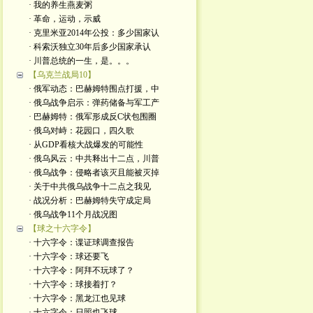
· 我的养生燕麦粥
· 革命，运动，示威
· 克里米亚2014年公投：多少国家认
· 科索沃独立30年后多少国家承认
· 川普总统的一生，是。。。
【乌克兰战局10】
· 俄军动态：巴赫姆特围点打援，中
· 俄乌战争启示：弹药储备与军工产
· 巴赫姆特：俄军形成反C状包围圈
· 俄乌对峙：花园口，四久歌
· 从GDP看核大战爆发的可能性
· 俄乌风云：中共释出十二点，川普
· 俄乌战争：侵略者该灭且能被灭掉
· 关于中共俄乌战争十二点之我见
· 战况分析：巴赫姆特失守成定局
· 俄乌战争11个月战况图
【球之十六字令】
· 十六字令：谍证球调查报告
· 十六字令：球还要飞
· 十六字令：阿拜不玩球了？
· 十六字令：球接着打？
· 十六字令：黑龙江也见球
· 十六字令：日照也飞球