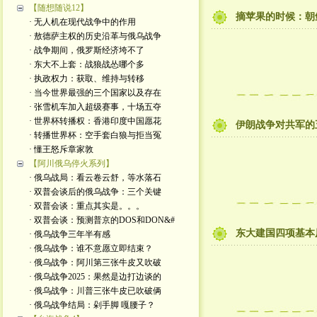
【随想随说12】
摘苹果的时候：朝
· 无人机在现代战争中的作用
· 敖德萨主权的历史沿革与俄乌战争
· 战争期间，俄罗斯经济垮不了
· 东大不上套：战狼战怂哪个多
· 执政权力：获取、维持与转移
· 当今世界最强的三个国家以及存在
· 张雪机车加入超级赛事，十场五夺
· 世界杯转播权：香港印度中国愿花
伊朗战争对共军的
· 转播世界杯：空手套白狼与拒当冤
· 懂王怒斥章家敦
【阿川俄乌停火系列】
· 俄乌战局：看云卷云舒，等水落石
· 双普会谈后的俄乌战争：三个关键
· 双普会谈：重点其实是。。。
· 双普会谈：预测普京的DOS和DON&#
东大建国四项基本
· 俄乌战争三年半有感
· 俄乌战争：谁不意愿立即结束？
· 俄乌战争：阿川第三张牛皮又吹破
· 俄乌战争2025：果然是边打边谈的
· 俄乌战争：川普三张牛皮已吹破俩
· 俄乌战争结局：剁手脚 嘎腰子？