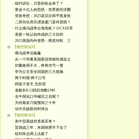
· 纽约诉讼：川普的机会来了？
· 黄金十亿人的恐慌：世界新经济圈
· 突发奇想：2025诺贝尔和平奖发给
· 二胆岛伙房兵漂游厦门是何原因？
· 什么俄乌战争台海危机？小CASE耳
· 美新一轮认知作战的三大目的
· 2023美国内外形势：两党对欧、三
【随想随说9】
· 俄乌战争论输赢
· 从一个州看美国新冠突破性感染之
· 刘董格局不大，终将功亏一篑
· 华为公主安全回国的三大措施
· 两个时期 两个口号
· 阿富汗变天 无所谓
· 老船长8-13回归倒数计时
· 去中国化口号喊完之后呢？
· 为何最多只能预知三十年
· 论中共政权何时垮台
【随想随说8】
· 美中贸易战究竟谁买单？
· 贸易战三年，米国快撑不下去了
· 轮到朱总师上法庭了