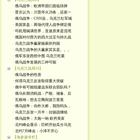
· 俄乌战争：欧洲帝国们面临抉择
· 普京认为：川普停火28条，还差一
· 俄乌战争：CNN说，乌克兰红军城
· 美国算盘：两场代理人战争绑定俄
· 司机甩锅满世界，亚速原来是流氓
· 俄国对付西方的四大法宝与持久战
· 乌克兰战争赢家输家的判据
· 乌克兰战争的大赢家其实是。。。
· 俄军东攻西扰中围 乌克兰吃紧
· 俄乌战争发展的三种可能
【乌克兰战局16】
· 俄乌战争的性质
· 何谓乌克兰反攻取得重大突破
· 俄中有可能组建远东联合部队吗？
· 俄乌长期消耗战：产能、储备、后
· 瓦格纳：想去立陶宛波兰逛逛
· 俄乌战争：你炸大桥，我毁码头，
· 乌克兰反攻一月半：拉锯战继续
· 俄乌战争：大炮一响 欧穷美富
· 北约峰会显示：巨鳄开始瓜分乌克
· 北约7月峰会：小泽不开心
【海参崴专栏】