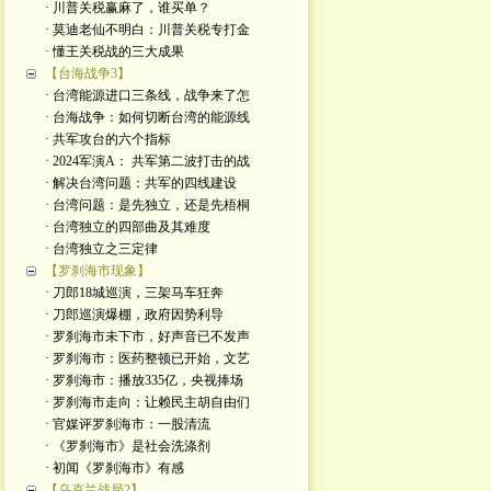
· 川普关税赢麻了，谁买单？
· 莫迪老仙不明白：川普关税专打金
· 懂王关税战的三大成果
【台海战争3】
· 台湾能源进口三条线，战争来了怎
· 台海战争：如何切断台湾的能源线
· 共军攻台的六个指标
· 2024军演A： 共军第二波打击的战
· 解决台湾问题：共军的四线建设
· 台湾问题：是先独立，还是先梧桐
· 台湾独立的四部曲及其难度
· 台湾独立之三定律
【罗刹海市现象】
· 刀郎18城巡演，三架马车狂奔
· 刀郎巡演爆棚，政府因势利导
· 罗刹海市未下市，好声音已不发声
· 罗刹海市：医药整顿已开始，文艺
· 罗刹海市：播放335亿，央视捧场
· 罗刹海市走向：让赖民主胡自由们
· 官媒评罗刹海市：一股清流
· 《罗刹海市》是社会洗涤剂
· 初闻《罗刹海市》有感
【乌克兰战局2】