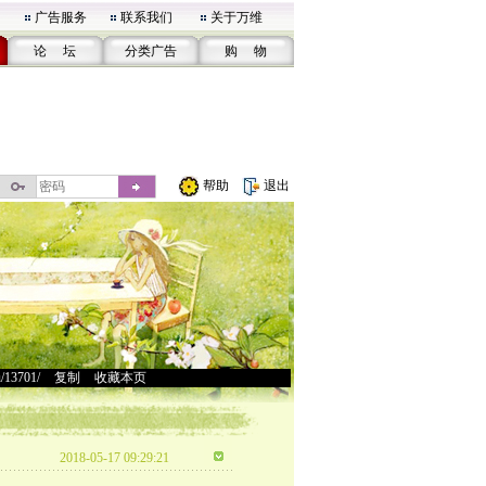
广告服务
联系我们
关于万维
论 坛
分类广告
购 物
帮助
退出
u/13701/
>
复制
>
收藏本页
2018-05-17 09:29:21