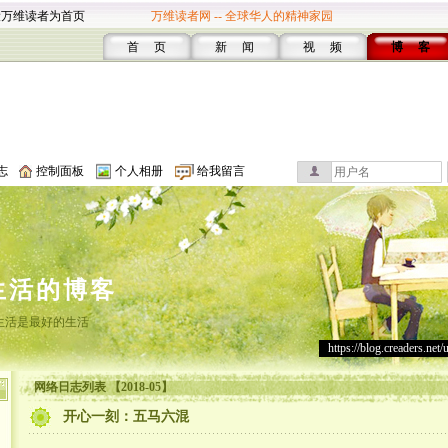
设万维读者为首页
万维读者网 -- 全球华人的精神家园
首 页
新 闻
视 频
博 客
志
控制面板
个人相册
给我留言
生活的博客
生活是最好的生活
https://blog.creaders.net/
网络日志列表 【2018-05】
开心一刻：五马六混