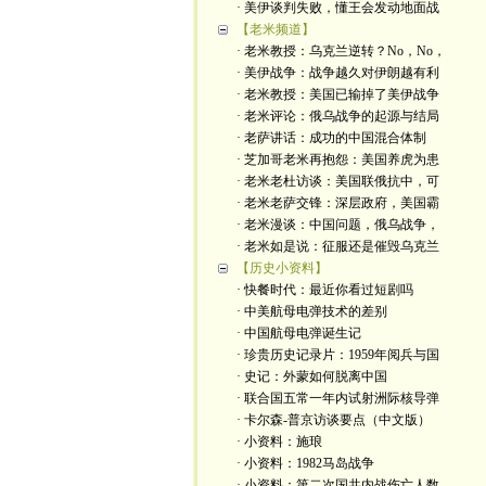
· 美伊谈判失败，懂王会发动地面战
【老米频道】
· 老米教授：乌克兰逆转？No，No，
· 美伊战争：战争越久对伊朗越有利
· 老米教授：美国已输掉了美伊战争
· 老米评论：俄乌战争的起源与结局
· 老萨讲话：成功的中国混合体制
· 芝加哥老米再抱怨：美国养虎为患
· 老米老杜访谈：美国联俄抗中，可
· 老米老萨交锋：深层政府，美国霸
· 老米漫谈：中国问题，俄乌战争，
· 老米如是说：征服还是催毁乌克兰
【历史小资料】
· 快餐时代：最近你看过短剧吗
· 中美航母电弹技术的差别
· 中国航母电弹诞生记
· 珍贵历史记录片：1959年阅兵与国
· 史记：外蒙如何脱离中国
· 联合国五常一年内试射洲际核导弹
· 卡尔森-普京访谈要点（中文版）
· 小资料：施琅
· 小资料：1982马岛战争
· 小资料：第二次国共内战伤亡人数