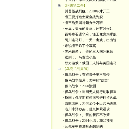
【阿川第二任】
· 川普级战列舰：2030年才开工
· 懂王要打造土豪金战列舰
· 懂王给美国将领办学习班
· 黄豆，美丽的黄豆，还有阿根廷
· 百将奉召进华府，懂王究竟为哪般
· 阿川走马灯，一天一出戏，出出皆
· 谁说懂王炸了个寂寞
· 老米访谈：川普的三大国际麻烦
· 送别：川马友谊小船
· 权力游戏：俄国二人转与美国走马
【乌克兰战局20】
· 俄乌战争：有谁骨子里不想停
· 俄乌战争结局：美中的“默契”
· 俄乌战争：2026预测
· 俄乌战争：蛛网无人机行动取得重
· 质问：俄罗斯有何底气进行持久战
· 西欧国家，为何至今不出兵乌克兰
· 老川小泽吵架，普京抓紧进攻
· 俄乌战争：川普的新四不政策
· 俄乌战争：2024小结，2025预测
· 从俄军中将遭暗杀想到的