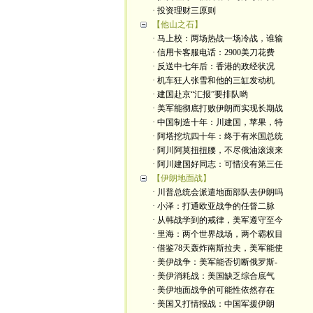
· 投资理财三原则
【他山之石】
· 马上校：两场热战一场冷战，谁输
· 信用卡客服电话：2900美刀花费
· 反送中七年后：香港的政经状况
· 机车狂人张雪和他的三缸发动机
· 建国赴京“汇报”要排队哟
· 美军能彻底打败伊朗而实现长期战
· 中国制造十年：川建国，苹果，特
· 阿塔挖坑四十年：终于有米国总统
· 阿川阿莫扭扭腰，不尽俄油滚滚来
· 阿川建国好同志：可惜没有第三任
【伊朗地面战】
· 川普总统会派遣地面部队去伊朗吗
· 小泽：打通欧亚战争的任督二脉
· 从韩战学到的戒律，美军遵守至今
· 里海：两个世界战场，两个霸权目
· 借鉴78天轰炸南斯拉夫，美军能使
· 美伊战争：美军能否切断俄罗斯-
· 美伊消耗战：美国缺乏综合底气
· 美伊地面战争的可能性依然存在
· 美国又打情报战：中国军援伊朗