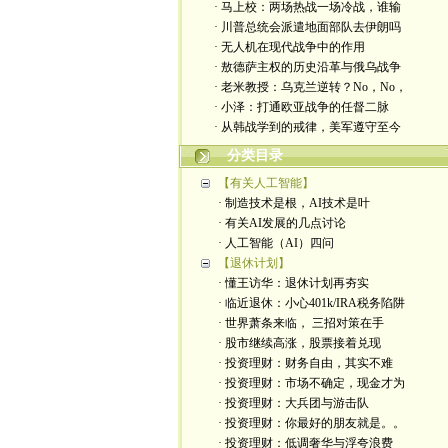
· 马上校：两场热战一场冷战，谁输
· 川普总统会派遣地面部队去伊朗吗
· 无人机在现代战争中的作用
· 敖德萨主权的历史沿革与俄乌战争
· 老米教授：乌克兰逆转？No，No，
· 小泽：打通欧亚战争的任督二脉
· 从韩战学到的戒律，美军遵守至今
分类目录
【有关人工智能】
· 制造技术是根，AI技术是叶
· 有关AI发展的几点讨论
· 人工智能（AI）四问
【退休计划】
· 懂王访华：退休计划再夯实
· 临近退休：小心401k/IRA税务陷阱
· 世界萧条来临， 三招对策在手
· 股市继续高涨，股票接着兑现
· 投资理财：财务自由，其实不难
· 投资理财：市场不确定，现金才为
· 投资理财：大兵团与游击队
· 投资理财：你最好的朋友就是。。
· 投资理财：低调奢华与浮夸浪费