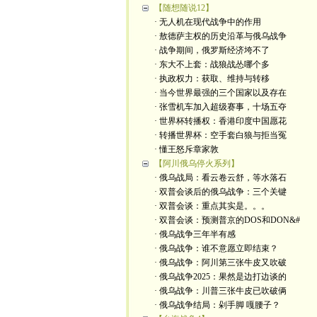
【随想随说12】
· 无人机在现代战争中的作用
· 敖德萨主权的历史沿革与俄乌战争
· 战争期间，俄罗斯经济垮不了
· 东大不上套：战狼战怂哪个多
· 执政权力：获取、维持与转移
· 当今世界最强的三个国家以及存在
· 张雪机车加入超级赛事，十场五夺
· 世界杯转播权：香港印度中国愿花
· 转播世界杯：空手套白狼与拒当冤
· 懂王怒斥章家敦
【阿川俄乌停火系列】
· 俄乌战局：看云卷云舒，等水落石
· 双普会谈后的俄乌战争：三个关键
· 双普会谈：重点其实是。。。
· 双普会谈：预测普京的DOS和DON&#
· 俄乌战争三年半有感
· 俄乌战争：谁不意愿立即结束？
· 俄乌战争：阿川第三张牛皮又吹破
· 俄乌战争2025：果然是边打边谈的
· 俄乌战争：川普三张牛皮已吹破俩
· 俄乌战争结局：剁手脚 嘎腰子？