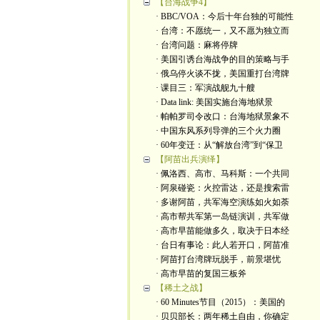
【台海战争4】
· BBC/VOA：今后十年台独的可能性
· 台湾：不愿统一，又不愿为独立而
· 台湾问题：麻将停牌
· 美国引诱台海战争的目的策略与手
· 俄乌停火谈不拢，美国重打台湾牌
· 课目三：军演战舰九十艘
· Data link: 美国实施台海地狱景
· 帕帕罗司令改口：台海地狱景象不
· 中国东风系列导弹的三个火力圈
· 60年变迁：从“解放台湾”到“保卫
【阿苗出兵演绎】
· 佩洛西、高市、马科斯：一个共同
· 阿泉碰瓷：火控雷达，还是搜索雷
· 多谢阿苗，共军海空演练如火如荼
· 高市帮共军第一岛链演训，共军做
· 高市早苗能做多久，取决于日本经
· 台日有事论：此人若开口，阿苗准
· 阿苗打台湾牌玩脱手，前景堪忧
· 高市早苗的复国三板斧
【稀土之战】
· 60 Minutes节目（2015）：美国的
· 贝贝部长：两年稀土自由，你确定