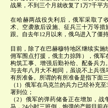
战果，不到三个月就收复了1
万
7
千平
在哈赫两战役失利后，俄军采取了
术、空袭敌后设施、征兵三十万等措
跟。自去年12月以来，俄乌进入了僵
目前，除了在巴赫穆特地区继续实施
佣军围点打援，俄主力掠阵），俄军
构筑工事、增强后勤补给、配备兵力
与去年八月大不相同，虽说不上兵强
有所准备。
所谓的有所准备是指下面
（
1
）俄军在乌克兰的兵力已经补充至
署到位；
（
2
）俄军的弹药储备正在增加，战
马，24小时三班倒，炮弹的产能目前