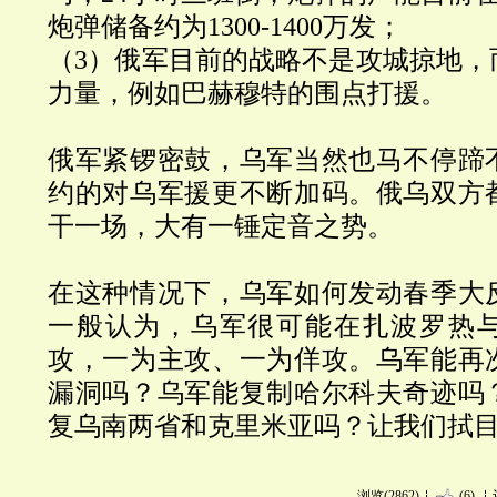
炮弹储备约为
1300-1400
万发；
（
3
）俄军目前的战略不是攻城掠地，
力量，例如巴赫穆特的围点打援。
俄军紧锣密鼓，乌军当然也马不停蹄
约的对乌军援更不断加码。俄乌双方
干一场，大有一锤定音之势。
在这种情况下，乌军如何发动春季大
一般认为，乌军很可能在扎波罗热
攻，一为主攻、一为佯攻。乌军能再
漏洞吗？乌军能复制哈尔科夫奇迹吗
复乌南两省和克里米亚吗？让我们拭
浏览(2862)
(6)