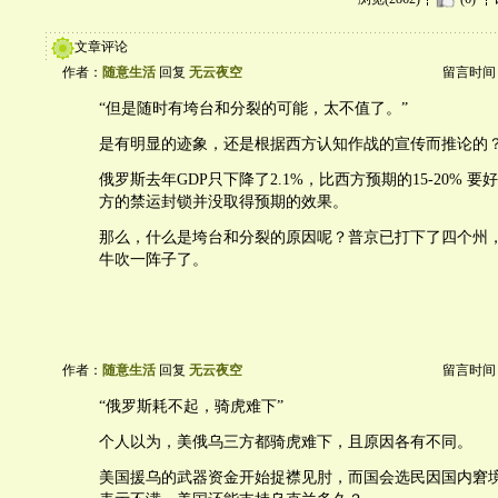
文章评论
作者：
随意生活
回复
无云夜空
留言时间：20
“但是随时有垮台和分裂的可能，太不值了。”
是有明显的迹象，还是根据西方认知作战的宣传而推论的
俄罗斯去年GDP只下降了2.1%，比西方预期的15-20% 
方的禁运封锁并没取得预期的效果。
那么，什么是垮台和分裂的原因呢？普京已打下了四个州，
牛吹一阵子了。
作者：
随意生活
回复
无云夜空
留言时间：20
“俄罗斯耗不起，骑虎难下”
个人以为，美俄乌三方都骑虎难下，且原因各有不同。
美国援乌的武器资金开始捉襟见肘，而国会选民因国内窘