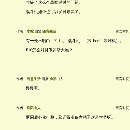
咋提了这么个愚蠢过时的问题。
战斗机如今也可以发射导弹了。
作者：
水蛇
回复
随意生活
留言时间：20
有一处不明白。F=fight 战斗机，（B=bomb 轰炸机）。
F16怎么对付俄罗斯大炮？
作者：
随意生活
回复
渔阳山人
留言时间：20
慢慢看。
作者：
渔阳山人
留言时间：20
两周后必然打脸，您还得准备煮鸭子这道大菜呀。