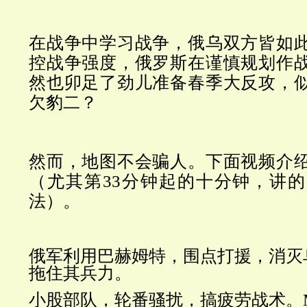
在战争中学习战争，俄乌双方皆如
控战争强度，俄罗斯在谨慎规划作
然也卯足了劲儿准备春季大反攻，
欠豹二？
然而，地图不会骗人。
下面视频介
（尤其第33分钟起的十分钟，讲
法）。
俄军利用巴赫姆特，围点打援，消灭
拖住其兵力。
小股部队，轮番骚扰，搞疲劳战术。M