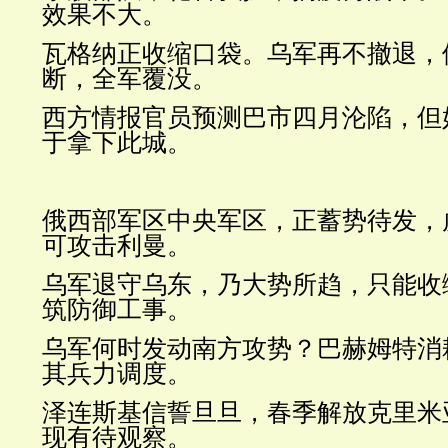
效果不大。
瓦格纳正收缩口袋。乌军再不撤退，
断，全军覆没。
西方情报官员预测巴市四月沦陷，但
于拿下此城。
俄西部军区中央军区，正蓄势待发，
可攻击利曼。
乌军退守乌东，乃大势所趋，只能收
筑防御工事。
乌军何时发动南方攻势？巴赫姆特消
其兵力调度。
泽连斯基信誓旦旦，春季解放克里米
现有待观察。