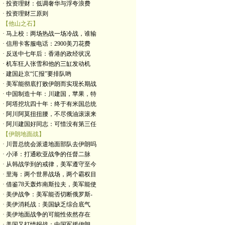
· 投资理财：低调奢华与浮夸浪费
· 投资理财三原则
【他山之石】
· 马上校：两场热战一场冷战，谁输
· 信用卡客服电话：2900美刀花费
· 反送中七年后：香港的政经状况
· 机车狂人张雪和他的三缸发动机
· 建国赴京“汇报”要排队哟
· 美军能彻底打败伊朗而实现长期战
· 中国制造十年：川建国，苹果，特
· 阿塔挖坑四十年：终于有米国总统
· 阿川阿莫扭扭腰，不尽俄油滚滚来
· 阿川建国好同志：可惜没有第三任
【伊朗地面战】
· 川普总统会派遣地面部队去伊朗吗
· 小泽：打通欧亚战争的任督二脉
· 从韩战学到的戒律，美军遵守至今
· 里海：两个世界战场，两个霸权目
· 借鉴78天轰炸南斯拉夫，美军能使
· 美伊战争：美军能否切断俄罗斯-
· 美伊消耗战：美国缺乏综合底气
· 美伊地面战争的可能性依然存在
· 美国又打情报战：中国军援伊朗