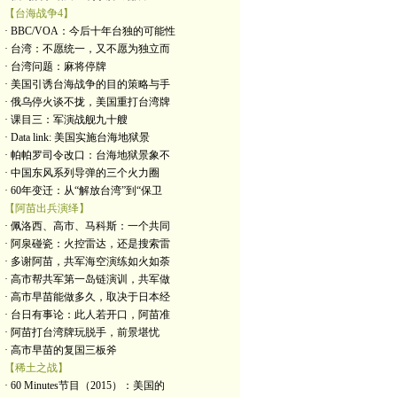
【台海战争4】
· BBC/VOA：今后十年台独的可能性
· 台湾：不愿统一，又不愿为独立而
· 台湾问题：麻将停牌
· 美国引诱台海战争的目的策略与手
· 俄乌停火谈不拢，美国重打台湾牌
· 课目三：军演战舰九十艘
· Data link: 美国实施台海地狱景
· 帕帕罗司令改口：台海地狱景象不
· 中国东风系列导弹的三个火力圈
· 60年变迁：从“解放台湾”到“保卫
【阿苗出兵演绎】
· 佩洛西、高市、马科斯：一个共同
· 阿泉碰瓷：火控雷达，还是搜索雷
· 多谢阿苗，共军海空演练如火如荼
· 高市帮共军第一岛链演训，共军做
· 高市早苗能做多久，取决于日本经
· 台日有事论：此人若开口，阿苗准
· 阿苗打台湾牌玩脱手，前景堪忧
· 高市早苗的复国三板斧
【稀土之战】
· 60 Minutes节目（2015）：美国的