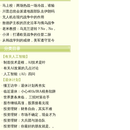
· 马上校：两场热战一场冷战，谁输
· 川普总统会派遣地面部队去伊朗吗
· 无人机在现代战争中的作用
· 敖德萨主权的历史沿革与俄乌战争
· 老米教授：乌克兰逆转？No，No，
· 小泽：打通欧亚战争的任督二脉
· 从韩战学到的戒律，美军遵守至今
分类目录
【有关人工智能】
· 制造技术是根，AI技术是叶
· 有关AI发展的几点讨论
· 人工智能（AI）四问
【退休计划】
· 懂王访华：退休计划再夯实
· 临近退休：小心401k/IRA税务陷阱
· 世界萧条来临， 三招对策在手
· 股市继续高涨，股票接着兑现
· 投资理财：财务自由，其实不难
· 投资理财：市场不确定，现金才为
· 投资理财：大兵团与游击队
· 投资理财：你最好的朋友就是。。