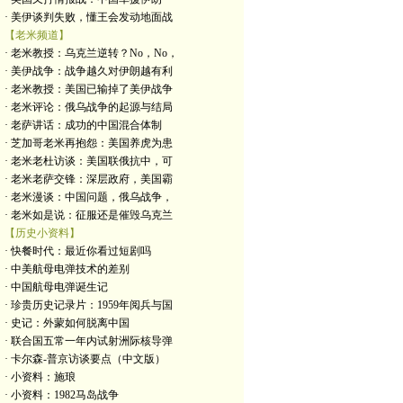
· 美伊谈判失败，懂王会发动地面战
【老米频道】
· 老米教授：乌克兰逆转？No，No，
· 美伊战争：战争越久对伊朗越有利
· 老米教授：美国已输掉了美伊战争
· 老米评论：俄乌战争的起源与结局
· 老萨讲话：成功的中国混合体制
· 芝加哥老米再抱怨：美国养虎为患
· 老米老杜访谈：美国联俄抗中，可
· 老米老萨交锋：深层政府，美国霸
· 老米漫谈：中国问题，俄乌战争，
· 老米如是说：征服还是催毁乌克兰
【历史小资料】
· 快餐时代：最近你看过短剧吗
· 中美航母电弹技术的差别
· 中国航母电弹诞生记
· 珍贵历史记录片：1959年阅兵与国
· 史记：外蒙如何脱离中国
· 联合国五常一年内试射洲际核导弹
· 卡尔森-普京访谈要点（中文版）
· 小资料：施琅
· 小资料：1982马岛战争