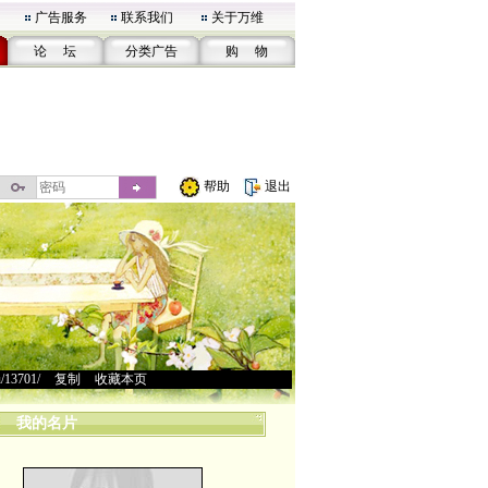
广告服务
联系我们
关于万维
论 坛
分类广告
购 物
帮助
退出
u/13701/
>
复制
>
收藏本页
我的名片