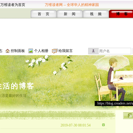
设万维读者为首页
万维读者网 -- 全球华人的精神家园
首 页
新 闻
视 频
博 客
志
控制面板
个人相册
给我留言
生活的博客
生活是最好的生活
https://blog.creaders.net/
2019-07-30 08:01:54