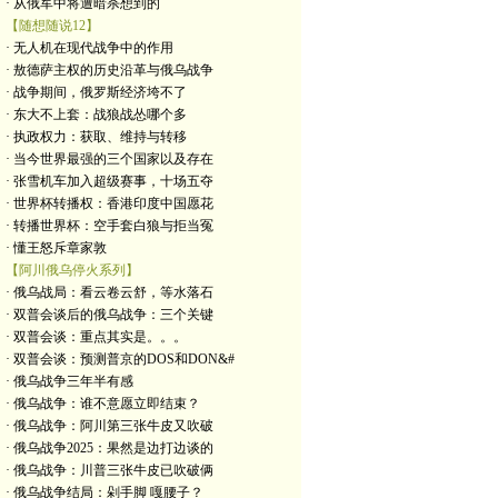
· 从俄军中将遭暗杀想到的
【随想随说12】
· 无人机在现代战争中的作用
· 敖德萨主权的历史沿革与俄乌战争
· 战争期间，俄罗斯经济垮不了
· 东大不上套：战狼战怂哪个多
· 执政权力：获取、维持与转移
· 当今世界最强的三个国家以及存在
· 张雪机车加入超级赛事，十场五夺
· 世界杯转播权：香港印度中国愿花
· 转播世界杯：空手套白狼与拒当冤
· 懂王怒斥章家敦
【阿川俄乌停火系列】
· 俄乌战局：看云卷云舒，等水落石
· 双普会谈后的俄乌战争：三个关键
· 双普会谈：重点其实是。。。
· 双普会谈：预测普京的DOS和DON&#
· 俄乌战争三年半有感
· 俄乌战争：谁不意愿立即结束？
· 俄乌战争：阿川第三张牛皮又吹破
· 俄乌战争2025：果然是边打边谈的
· 俄乌战争：川普三张牛皮已吹破俩
· 俄乌战争结局：剁手脚 嘎腰子？