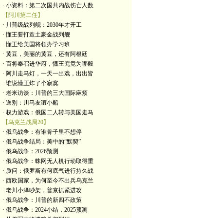
· 小资料：第二次国共内战伤亡人数
【阿川第二任】
· 川普级战列舰：2030年才开工
· 懂王要打造土豪金战列舰
· 懂王给美国将领办学习班
· 黄豆，美丽的黄豆，还有阿根廷
· 百将奉召进华府，懂王究竟为哪般
· 阿川走马灯，一天一出戏，出出皆
· 谁说懂王炸了个寂寞
· 老米访谈：川普的三大国际麻烦
· 送别：川马友谊小船
· 权力游戏：俄国二人转与美国走马
【乌克兰战局20】
· 俄乌战争：有谁骨子里不想停
· 俄乌战争结局：美中的“默契”
· 俄乌战争：2026预测
· 俄乌战争：蛛网无人机行动取得重
· 质问：俄罗斯有何底气进行持久战
· 西欧国家，为何至今不出兵乌克兰
· 老川小泽吵架，普京抓紧进攻
· 俄乌战争：川普的新四不政策
· 俄乌战争：2024小结，2025预测