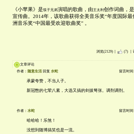
《小苹果》是
演唱的歌曲，由
创作词曲，
筷子兄弟
王太利
宣传曲。
2014
年，该歌曲获得全美音乐奖
“
年度国际最
洲音乐奖
“
中国最受欢迎歌曲奖
”
。
浏览(2129)
(7)
文章评论
作者：
随意生活
回复
水蛇
留言时间：20
承蒙夸赞，不当人子。
新冠憋的七荤八素，大选又搞的剑拔弩张。调剂调剂。
作者：
水蛇
留言时间：20
哈哈哈！乐煞！
没想到随博搞笑也是一流。