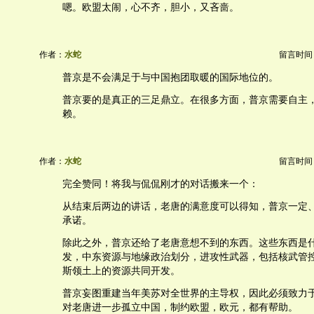
嗯。欧盟太闹，心不齐，胆小，又吝啬。
作者：
水蛇
留言时间：20
普京是不会满足于与中国抱团取暖的国际地位的。
普京要的是真正的三足鼎立。在很多方面，普京需要自主
赖。
作者：
水蛇
留言时间：20
完全赞同！将我与侃侃刚才的对话搬来一个：
从结束后两边的讲话，老唐的满意度可以得知，普京一定
承诺。
除此之外，普京还给了老唐意想不到的东西。这些东西是
发，中东资源与地缘政治划分，进攻性武器，包括核武管
斯领土上的资源共同开发。
普京妄图重建当年美苏对全世界的主导权，因此必须致力
对老唐进一步孤立中国，制约欧盟，欧元，都有帮助。