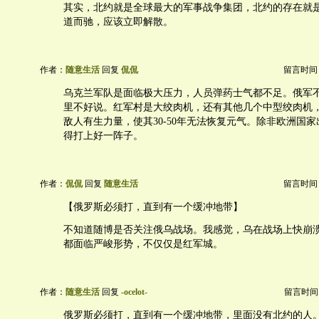
其实，北约就是全球最大的军事战争集团，北约的存在就
道而驰，应该立即解散。
作者：
随意生活
回复
侃侃
留言时间：20
乌克兰军队是面临极大压力，人员弹药士气都不足。俄军
里不好说。红军村是大绞肉机，还有其他几个中型绞肉机
敌人有生力量，使其30-50年无法恢复元气。除非欧洲国
得打上好一阵子。
作者：
侃侃
回复
随意生活
留言时间：20
【俄罗斯必须打，直到有一个缓冲地带】
不知道随博是否关注俄乌战场。我感觉，乌在战场上快崩
都面临严峻形势，不仅仅是红军城。
作者：
随意生活
回复
-ocelot-
留言时间：20
俄罗斯必须打，直到有一个缓冲地带，里面没有北约的人