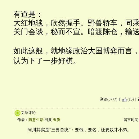
有道是：
大红地毯，欣然握手。
野兽轿车，同
关门会谈，秘而不宣。暗渡陈仓
，输
如此这般，就地缘政治大国博弈而言
认为下了一步好棋。
浏览(3777)
(15)
文章评论
作者：
随意生活
回复
玉质
留言时间：20
阿川其实是“三要总统”：要钱，要名，还要奴才小弟。