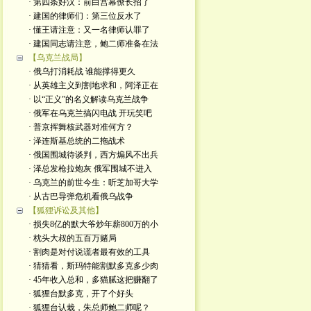
· 第四条好汉：前白宫幕僚长招了
· 建国的律师们：第三位反水了
· 懂王请注意：又一名律师认罪了
· 建国同志请注意，鲍二师准备在法
【乌克兰战局】
· 俄乌打消耗战 谁能撑得更久
· 从英雄主义到割地求和，阿泽正在
· 以“正义”的名义解读乌克兰战争
· 俄军在乌克兰搞闪电战 开玩笑吧
· 普京挥舞核武器对准何方？
· 泽连斯基总统的二拖战术
· 俄国围城待谈判，西方煽风不出兵
· 泽总发枪拉炮灰 俄军围城不进入
· 乌克兰的前世今生：听芝加哥大学
· 从古巴导弹危机看俄乌战争
【狐狸诉讼及其他】
· 损失8亿的默大爷炒年薪800万的小
· 枕头大叔的五百万赌局
· 割肉是对付说谎者最有效的工具
· 猜猜看，斯玛特能割默多克多少肉
· 45年收入总和，多猫腻这把赚翻了
· 狐狸台默多克，开了个好头
· 狐狸台认栽，朱总师鲍二师呢？