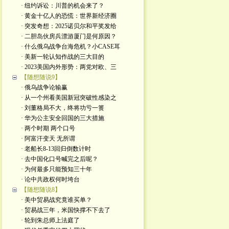
· 纽约诉讼：川普的机会来了？
· 黄金十亿人的恐慌：世界新经济圈
· 突发奇想：2025诺贝尔和平奖发给
· 二胆岛伙房兵漂游厦门是何原因？
· 什么俄乌战争台海危机？小CASE耳
· 美新一轮认知作战的三大目的
· 2023美国内外形势：两党对欧、三
【随想随说9】
· 俄乌战争论输赢
· 从一个州看美国新冠突破性感染之
· 刘董格局不大，终将功亏一篑
· 华为公主安全回国的三大措施
· 两个时期 两个口号
· 阿富汗变天 无所谓
· 老船长8-13回归倒数计时
· 去中国化口号喊完之后呢？
· 为何最多只能预知三十年
· 论中共政权何时垮台
【随想随说8】
· 美中贸易战究竟谁买单？
· 贸易战三年，米国快撑不下去了
· 轮到朱总师上法庭了