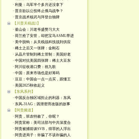
· 利曼：乌军半个多月还没拿下
· 普京欲以公投终止俄乌战争？
· 普京战术核武与拜登台独牌
【川普关税战1】
· 釜山会：川老爷盛赞习大大
· 荷兰抢了安世，却把宝马ASML带进
· 美中脱钩：从关税战科技战到供应
· 稀土之后又一张牌：金刚石
· 从晶片管制到稀土管制：美国好老
· 中国对抗美国四张牌：稀土大豆东
· 阿川征收港口费：祝九歌
· 中国：原来市场也是好筹码
· 豆豆：中国会一点一点买，跟懂王
· 美国2025秋收起义
【东风系列】
· 中国反台独区域拒止的利器：东风
· 东风-31AG：因泄密而改版的故事
【阿贵频道】
· 阿贵，班农特赦了，你呢？
· 阿贵宣称：美司法部与中共深度合
· 阿贵被捕前谈SVB，得罪的人浮出
· 阿贵进局子：诈骗了不该诈骗的人