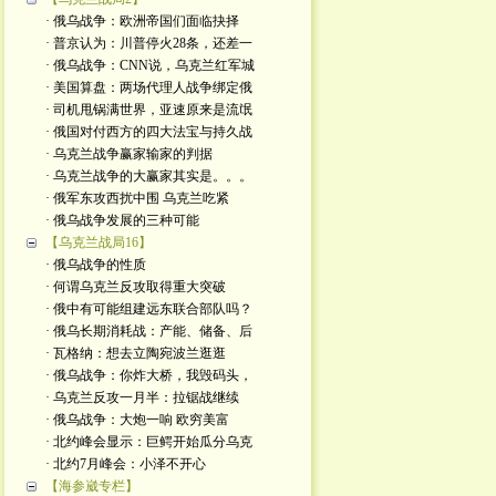
· 俄乌战争：欧洲帝国们面临抉择
· 普京认为：川普停火28条，还差一
· 俄乌战争：CNN说，乌克兰红军城
· 美国算盘：两场代理人战争绑定俄
· 司机甩锅满世界，亚速原来是流氓
· 俄国对付西方的四大法宝与持久战
· 乌克兰战争赢家输家的判据
· 乌克兰战争的大赢家其实是。。。
· 俄军东攻西扰中围 乌克兰吃紧
· 俄乌战争发展的三种可能
【乌克兰战局16】
· 俄乌战争的性质
· 何谓乌克兰反攻取得重大突破
· 俄中有可能组建远东联合部队吗？
· 俄乌长期消耗战：产能、储备、后
· 瓦格纳：想去立陶宛波兰逛逛
· 俄乌战争：你炸大桥，我毁码头，
· 乌克兰反攻一月半：拉锯战继续
· 俄乌战争：大炮一响 欧穷美富
· 北约峰会显示：巨鳄开始瓜分乌克
· 北约7月峰会：小泽不开心
【海参崴专栏】