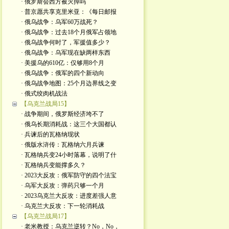
· 俄罗斯会西方被灭掉吗
· 普京愿共享克里米亚：《每日邮报
· 俄乌战争：乌军60万战死？
· 俄乌战争：过去18个月俄军占领地
· 俄乌战争何时了，军援值多少？
· 俄乌战争：乌军现在缺两样东西
· 美援乌的610亿：仅够用8个月
· 俄乌战争：俄军的四个新动向
· 俄乌战争地图：25个月边界线之变
· 俄式绞肉机战法
【乌克兰战局15】
· 战争期间，俄罗斯经济垮不了
· 俄乌长期消耗战：这三个大国都认
· 兵谏后的瓦格纳现状
· 俄版水浒传：瓦格纳六月兵谏
· 瓦格纳兵变24小时落幕，说明了什
· 瓦格纳兵变能撑多久？
· 2023大反攻：俄军防守的四个法宝
· 乌军大反攻：弹药只够一个月
· 2023乌克兰大反攻：进度差强人意
· 乌克兰大反攻：下一轮消耗战
【乌克兰战局17】
· 老米教授：乌克兰逆转？No，No，