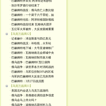
· 巴赫姆特并未失 阿泽转还有妙招
· 别尔哥罗德行动结束了
· 巴赫姆特战役：俄乌伤亡人数比较
· 巴赫姆特：一个厨子六千罪犯，如
· 巴赫姆特沦陷：阿泽转移国际视线
· 巴赫姆特战役结束 瓦格纳兵团开
· 五亿军火库被炸，大反攻困难重重
【乌克兰战局12】
· 记者赫什：泽连斯基与四亿美元
· 巴赫姆特战况：补给线，火车站
· 巴赫姆特地下城：大号亚速钢铁厂
· 巴赫姆特：瓦格纳南北会师城中央
· 巴赫姆特：瓦格纳控制市政大楼
· 俄乌战争：巴赫姆特C型口袋阵
· 俄乌战争：谈世界各方对消耗战的
· 巴赫姆特：乌军仅控制16%的区域
· 乌军的巴赫姆特大反攻已无疾而终
· 巴赫姆特：3月27日战况图
【乌克兰战局11】
· 美国北约会进入乌克兰战场吗
· 俄乌战争：美俄都在调控战争强度
· 俄乌会马上停火吗？
· 俄乌战争：波格纳兵团何时入乌