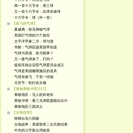
· 再一首十六字令：第三球
· 又一首十六字令：此球非彼球
· 十六字令：球（外一首）
【高飞的气球】
· 夏威夷：惊见神秘气球
· 美国打气球的六个效应
· 太平洋早春二月：球与债
· 华邮：气球踪迹美国早知道
· 气球与美债，鱼与熊掌？
· 又一拨气球来了，打吗？
· 提前庆祝众议院气球委员会成立
· 气球是美国极限施压的道具
· 气球东南飞，千里一徘徊
· 元宵节：蛇灯欢乐颂
【缅甸果敢冲突2023】
· 果敢地区：无人机炸老街
· 果敢冲突：看三兄弟联盟能玩出什
· 果敢地区三国演义
【台海战争】
· 梧桐台岛六部曲
· 台海战争：美国智库二次兵推结果
· 中共的32字新台湾政策