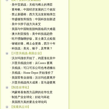
· 美中贸易战：关税与稀土的博弈
· 黄奇帆：中国经济发展的三个效应
· 禁止新疆棉：西方无法发射炮弹怎
· 华盛顿智库报告：中国科技创新进
· 美中卡脖子战方兴未艾
· 美国与中国制造脱钩面临四大难题
· 澳大利亚报告：美中科技战趋势
· 吃不惯咖喱炒饭，富士康又点烩面
· 镓锗好痛，稀土会更痛，西方十年
· 科技战：美光，猴子，及苹果？
【川普关税战-美国企业】
· 沃尔玛涨价开始了，鸡蛋涨在其中
· 川普关税战分析：从Costco 要离
· 关税战：可口可乐公司也考虑搬出
· 关税战：Home Depot 开始涨价了
· 美国零售业崩塌：沃尔玛也要离开
· 川普关税战伟大成果：亚马逊要离
【制造全球化】
· 鸿蒙将蚕食西方品牌的在华生意
· 制造产业全球化：好处与坏处
· 美国西方真的要去全球化吗
【笑看风云10】