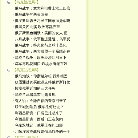
【乌克兰战局7】
· 俄乌战争：意大利电费上涨三四倍
· 俄乌战争的两长两短
· 俄罗斯应该学习民主国家而撤军吗
· 俄国关闭北溪 欧洲寒乱齐至
· 俄罗斯黑色幽默：美丽的女人 便
· 八月战事：俄军推进受阻，乌军反
· 俄乌战争：持久化与全球非美化
· 俄乌战争：两大联盟一个系统正在
· 乌克兰战争：欧洲经济江河日下
· 乌军再现花园口 炸堤水淹老百姓
【乌克兰战局6】
· 俄乌炮战：你轰赫尔松 我炸顿巴
· 欧盟通过购买能源支持俄罗斯打仗
· 预测俄军近期的三大任务
· 乌克兰武器黑市问题显现
· 有人说：冷静自信的普京回来了
· 双子城沦陷后 俄军往何处去？
· 利西昌斯克：口袋已扎起来了
· 利西昌斯克：西后门正在关闭
· 乌东双城记：俄军正在扎口袋
· 北顿涅茨克战役是俄乌战争的一个
【乌克兰战局4】