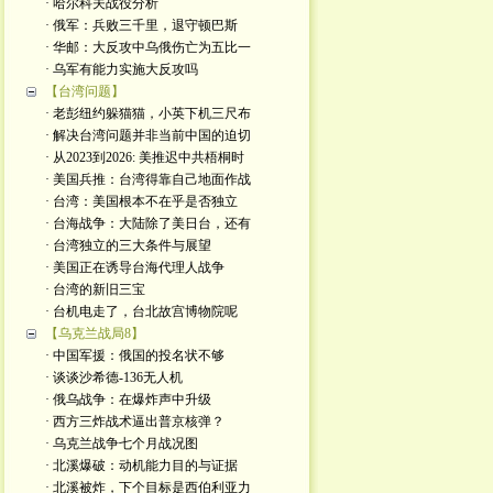
· 哈尔科夫战役分析
· 俄军：兵败三千里，退守顿巴斯
· 华邮：大反攻中乌俄伤亡为五比一
· 乌军有能力实施大反攻吗
【台湾问题】
· 老彭纽约躲猫猫，小英下机三尺布
· 解决台湾问题并非当前中国的迫切
· 从2023到2026: 美推迟中共梧桐时
· 美国兵推：台湾得靠自己地面作战
· 台湾：美国根本不在乎是否独立
· 台海战争：大陆除了美日台，还有
· 台湾独立的三大条件与展望
· 美国正在诱导台海代理人战争
· 台湾的新旧三宝
· 台机电走了，台北故宫博物院呢
【乌克兰战局8】
· 中国军援：俄国的投名状不够
· 谈谈沙希德-136无人机
· 俄乌战争：在爆炸声中升级
· 西方三炸战术逼出普京核弹？
· 乌克兰战争七个月战况图
· 北溪爆破：动机能力目的与证据
· 北溪被炸，下个目标是西伯利亚力