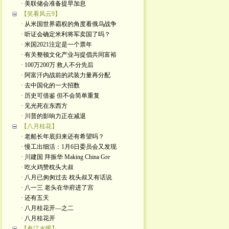
· 美联储会准备提早加息
【笑看风云9】
· 从米国世界霸权的角度看俄乌战争
· 听证会确定米利将军卖国了吗？
· 米国2021注定是一个票年
· 有关整顿文化产业与提倡共同富裕
· 100万200万 救人不分先后
· 阿富汗内战前的武装力量再分配
· 去中国化的一大招数
· 历史可借鉴 但不会简单重复
· 见光死在东西方
· 川普的影响力正在减退
【八月桂花】
· 老船长年底归来还有希望吗？
· 慢工出细活：1月6日委员会又发现
· 川建国 拜振华 Making China Gre
· 吃火鸡赞枕头大叔
· 八月已匆匆过去 枕头叔又有话说
· 八一三 老头在华府进了宫
· 还有五天
· 八月桂花开—之二
· 八月桂花开
【春江水暖】