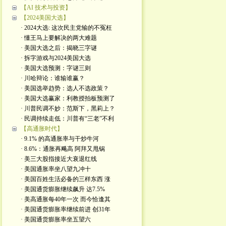
【AI 技术与投资】
【2024美国大选】
· 2024大选: 这次民主党输的不冤枉
· 懂王马上要解决的两大难题
· 美国大选之后：揭晓三字谜
· 拆字游戏与2024美国大选
· 美国大选预测：字谜三则
· 川哈辩论：谁输谁赢？
· 美国选举趋势：选人不选政策？
· 美国大选赢家：利教授拍板预测了
· 川普民调不妙：范斯下，黑莉上？
· 民调持续走低：川普有“三老”不利
【高通胀时代】
· 9.1% 的高通胀率与干炒牛河
· 8.6%：通胀再飚高 阿拜又甩锅
· 美三大股指接近大衰退红线
· 美国通胀率坐八望九冲十
· 美国百姓生活必备的三样东西 涨
· 美国通货膨胀继续飙升 达7.5%
· 美高通胀每40年一次 而今恰逢其
· 美国通货膨胀率继续前进 创31年
· 美国通货膨胀率坐五望六