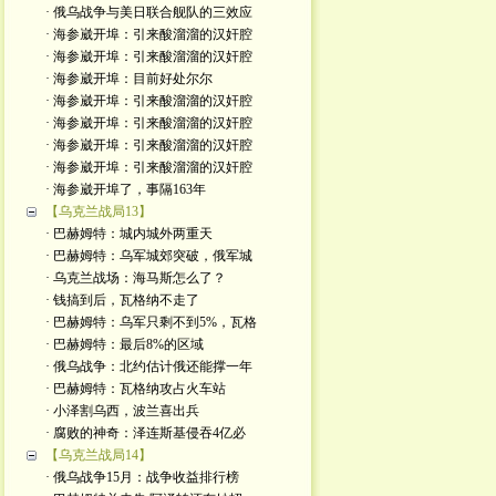
· 俄乌战争与美日联合舰队的三效应
· 海参崴开埠：引来酸溜溜的汉奸腔
· 海参崴开埠：引来酸溜溜的汉奸腔
· 海参崴开埠：目前好处尔尔
· 海参崴开埠：引来酸溜溜的汉奸腔
· 海参崴开埠：引来酸溜溜的汉奸腔
· 海参崴开埠：引来酸溜溜的汉奸腔
· 海参崴开埠：引来酸溜溜的汉奸腔
· 海参崴开埠了，事隔163年
【乌克兰战局13】
· 巴赫姆特：城内城外两重天
· 巴赫姆特：乌军城郊突破，俄军城
· 乌克兰战场：海马斯怎么了？
· 钱搞到后，瓦格纳不走了
· 巴赫姆特：乌军只剩不到5%，瓦格
· 巴赫姆特：最后8%的区域
· 俄乌战争：北约估计俄还能撑一年
· 巴赫姆特：瓦格纳攻占火车站
· 小泽割乌西，波兰喜出兵
· 腐败的神奇：泽连斯基侵吞4亿必
【乌克兰战局14】
· 俄乌战争15月：战争收益排行榜