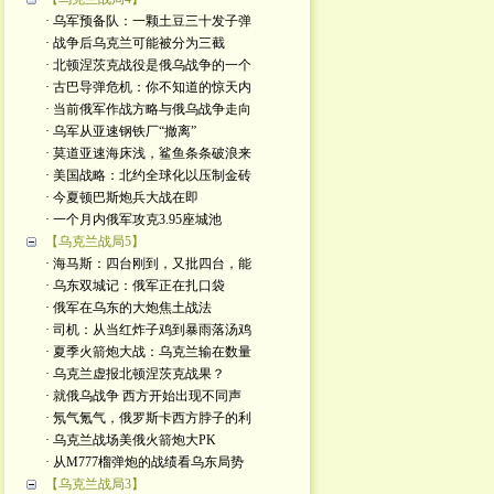
· 乌军预备队：一颗土豆三十发子弹
· 战争后乌克兰可能被分为三截
· 北顿涅茨克战役是俄乌战争的一个
· 古巴导弹危机：你不知道的惊天内
· 当前俄军作战方略与俄乌战争走向
· 乌军从亚速钢铁厂“撤离”
· 莫道亚速海床浅，鲨鱼条条破浪来
· 美国战略：北约全球化以压制金砖
· 今夏顿巴斯炮兵大战在即
· 一个月内俄军攻克3.95座城池
【乌克兰战局5】
· 海马斯：四台刚到，又批四台，能
· 乌东双城记：俄军正在扎口袋
· 俄军在乌东的大炮焦土战法
· 司机：从当红炸子鸡到暴雨落汤鸡
· 夏季火箭炮大战：乌克兰输在数量
· 乌克兰虚报北顿涅茨克战果？
· 就俄乌战争 西方开始出现不同声
· 氖气氪气，俄罗斯卡西方脖子的利
· 乌克兰战场美俄火箭炮大PK
· 从M777榴弹炮的战绩看乌东局势
【乌克兰战局3】