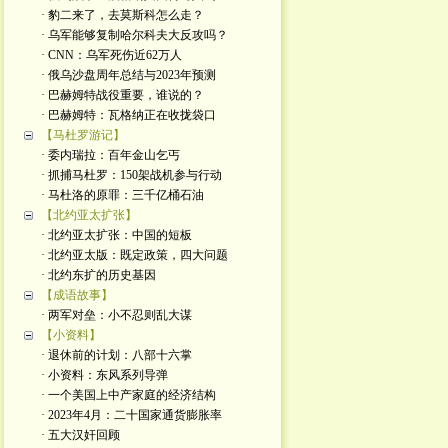
· 豹二来了，去莫斯科怎么走？
· 乌军能够复制哈尔科夫大反攻吗？
· CNN：乌军死伤近62万人
· 俄乌沙盘周年总结与2023年预测
· 巴赫姆特战役重要，谁说的？
· 巴赫姆特：瓦格纳正在收拢袋口
【马杜罗游记】
· 委内瑞拉：百年金山乞丐
· 抓捕马杜罗：150架战机参与行动
· 马杜洛的原罪：三千亿桶石油
【北约亚太扩张】
· 北约亚太扩张：中国的短板
· 北约亚太版：既定政策，四大问题
· 北约东扩的历史基因
【成语故事】
· 两军对垒：小不忍则乱大谋
【小资料】
· 退休前的计划：八部十六掌
· 小资料：东风系列导弹
· 一个美国上中产家庭的经济结构
· 2023年4月：二十国家通货膨胀率
· 五大汉奸回顾