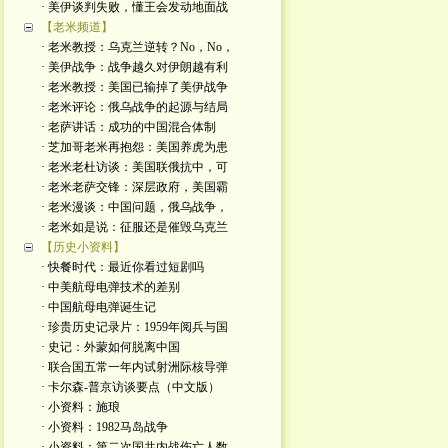
· 美伊谈判失败，懂王会发动地面战
【老米频道】
· 老米教授：乌克兰逆转？No，No，
· 美伊战争：战争越久对伊朗越有利
· 老米教授：美国已输掉了美伊战争
· 老米评论：俄乌战争的起源与结局
· 老萨讲话：成功的中国混合体制
· 芝加哥老米再抱怨：美国养虎为患
· 老米老杜访谈：美国联俄抗中，可
· 老米老萨交锋：深层政府，美国霸
· 老米漫谈：中国问题，俄乌战争，
· 老米如是说：征服还是催毁乌克兰
【历史小资料】
· 快餐时代：最近你看过短剧吗
· 中美航母电弹技术的差别
· 中国航母电弹诞生记
· 珍贵历史记录片：1959年阅兵与国
· 史记：外蒙如何脱离中国
· 联合国五常一年内试射洲际核导弹
· 卡尔森-普京访谈要点（中文版）
· 小资料：施琅
· 小资料：1982马岛战争
· 小资料：第二次国共内战伤亡人数