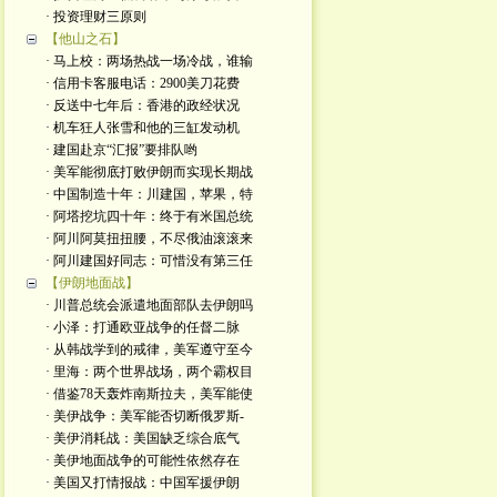
· 投资理财三原则
【他山之石】
· 马上校：两场热战一场冷战，谁输
· 信用卡客服电话：2900美刀花费
· 反送中七年后：香港的政经状况
· 机车狂人张雪和他的三缸发动机
· 建国赴京“汇报”要排队哟
· 美军能彻底打败伊朗而实现长期战
· 中国制造十年：川建国，苹果，特
· 阿塔挖坑四十年：终于有米国总统
· 阿川阿莫扭扭腰，不尽俄油滚滚来
· 阿川建国好同志：可惜没有第三任
【伊朗地面战】
· 川普总统会派遣地面部队去伊朗吗
· 小泽：打通欧亚战争的任督二脉
· 从韩战学到的戒律，美军遵守至今
· 里海：两个世界战场，两个霸权目
· 借鉴78天轰炸南斯拉夫，美军能使
· 美伊战争：美军能否切断俄罗斯-
· 美伊消耗战：美国缺乏综合底气
· 美伊地面战争的可能性依然存在
· 美国又打情报战：中国军援伊朗