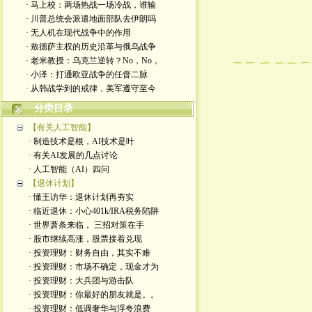
· 马上校：两场热战一场冷战，谁输
· 川普总统会派遣地面部队去伊朗吗
· 无人机在现代战争中的作用
· 敖德萨主权的历史沿革与俄乌战争
· 老米教授：乌克兰逆转？No，No，
· 小泽：打通欧亚战争的任督二脉
· 从韩战学到的戒律，美军遵守至今
分类目录
【有关人工智能】
· 制造技术是根，AI技术是叶
· 有关AI发展的几点讨论
· 人工智能（AI）四问
【退休计划】
· 懂王访华：退休计划再夯实
· 临近退休：小心401k/IRA税务陷阱
· 世界萧条来临， 三招对策在手
· 股市继续高涨，股票接着兑现
· 投资理财：财务自由，其实不难
· 投资理财：市场不确定，现金才为
· 投资理财：大兵团与游击队
· 投资理财：你最好的朋友就是。。
· 投资理财：低调奢华与浮夸浪费