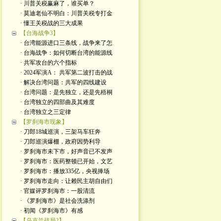
· 川普关税赢麻了，谁买单？
· 莫迪老仙不明白：川普关税专打金
· 懂王关税战的三大成果
【台海战争3】
· 台湾能源进口三条线，战争来了怎
· 台海战争：如何切断台湾的能源线
· 共军攻台的六个指标
· 2024军演A： 共军第二波打击的战
· 解决台湾问题：共军的四线建设
· 台湾问题：是先独立，还是先梧桐
· 台湾独立的四部曲及其难度
· 台湾独立之三定律
【罗刹海市现象】
· 刀郎18城巡演，三架马车狂奔
· 刀郎巡演爆棚，政府因势利导
· 罗刹海市未下市，好声音已不发声
· 罗刹海市：医药整顿已开始，文艺
· 罗刹海市：播放335亿，央视捧场
· 罗刹海市走向：让赖民主胡自由们
· 官媒评罗刹海市：一股清流
· 《罗刹海市》是社会洗涤剂
· 初闻《罗刹海市》有感
【乌克兰战局2】