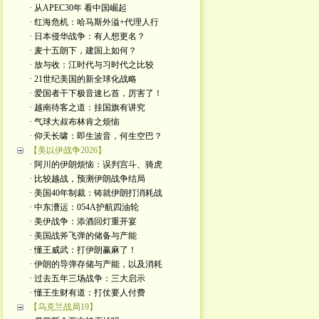
· 从APEC30年 看中国崛起
· 红海危机：哈马斯外溢+代理人行
· 日本侵华战争：有人想更名？
· 麦十五朗下，建国上如何？
· 放与收：江时代与习时代之比较
· 21世纪美国的新全球化战略
· 爱国者干下极音速匕首，厉害了！
· 越南待客之道：挂国旗有讲究
· 气球大叔布林肯之烦恼
· 仰天长啸：即生波音，何生空巴？
【美以伊战争2026】
· 阿川的伊朗烦恼：误判宫斗、骑虎
· 比较越战，预测伊朗战争结局
· 美国40年制裁：铸就伊朗打消耗战
· 中东漕运：054A护航四油轮
· 美伊战争：添酒回灯重开宴
· 美国战斧飞弹的储备与产能
· 懂王威武：打伊朗赢麻了！
· 伊朗的导弹存储与产能，以及消耗
· 过去五年三场战争：三大启示
· 懂王生财有道：打仗要人付费
【乌克兰战局19】