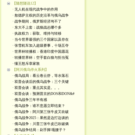
【随想随说12】
· 无人机在现代战争中的作用
· 敖德萨主权的历史沿革与俄乌战争
· 战争期间，俄罗斯经济垮不了
· 东大不上套：战狼战怂哪个多
· 执政权力：获取、维持与转移
· 当今世界最强的三个国家以及存在
· 张雪机车加入超级赛事，十场五夺
· 世界杯转播权：香港印度中国愿花
· 转播世界杯：空手套白狼与拒当冤
· 懂王怒斥章家敦
【阿川俄乌停火系列】
· 俄乌战局：看云卷云舒，等水落石
· 双普会谈后的俄乌战争：三个关键
· 双普会谈：重点其实是。。。
· 双普会谈：预测普京的DOS和DON&#
· 俄乌战争三年半有感
· 俄乌战争：谁不意愿立即结束？
· 俄乌战争：阿川第三张牛皮又吹破
· 俄乌战争2025：果然是边打边谈的
· 俄乌战争：川普三张牛皮已吹破俩
· 俄乌战争结局：剁手脚 嘎腰子？