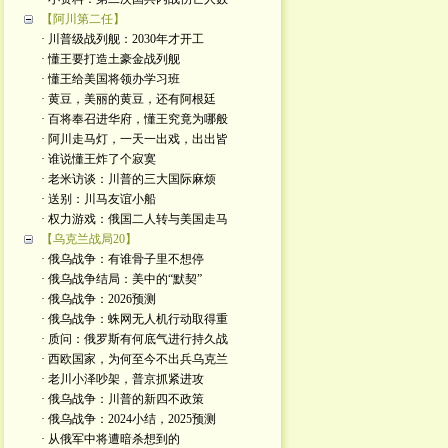
【阿川第二任】
· 川普级战列舰：2030年才开工
· 懂王要打造土豪金战列舰
· 懂王给美国将领办学习班
· 黄豆，美丽的黄豆，还有阿根廷
· 百将奉召进华府，懂王究竟为哪般
· 阿川走马灯，一天一出戏，出出皆
· 谁说懂王炸了个寂寞
· 老米访谈：川普的三大国际麻烦
· 送别：川马友谊小船
· 权力游戏：俄国二人转与美国走马
【乌克兰战局20】
· 俄乌战争：有谁骨子里不想停
· 俄乌战争结局：美中的“默契”
· 俄乌战争：2026预测
· 俄乌战争：蛛网无人机行动取得重
· 质问：俄罗斯有何底气进行持久战
· 西欧国家，为何至今不出兵乌克兰
· 老川小泽吵架，普京抓紧进攻
· 俄乌战争：川普的新四不政策
· 俄乌战争：2024小结，2025预测
· 从俄军中将遭暗杀想到的