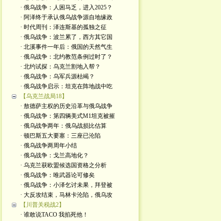
· 俄乌战争：人困马乏，进入2025？
· 阿泽终于承认俄乌战争源自地缘政
· 时代周刊：泽连斯基的孤独之征
· 俄乌战争：波兰累了，西方其它国
· 北溪事件一年后：俄国的天然气生
· 俄乌战争：北约教范条例过时了？
· 北约试探：乌克兰割地入帮？
· 俄乌战争：乌军兵源枯竭？
· 俄乌战争启示：坦克在阵地战中吃
【乌克兰战局18】
· 敖德萨主权的历史沿革与俄乌战争
· 俄乌战争：第四辆美式M1坦克被摧
· 俄乌战争两年：俄乌战损比估算
· 顿巴斯五大要塞：三座已沦陷
· 俄乌战争两周年小结
· 俄乌战争：戈兰高地化？
· 乌克兰获欧盟候选国资格之分析
· 俄乌战争：唯武器论可修矣
· 俄乌战争：小泽乞讨未果，拜登被
· 大反攻结束，马林卡沦陷，俄乌攻
【川普关税战2】
· 谁敢说TACO 我掐死他！