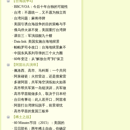
【台海战争4】
· BBC/VOA：今后十年台独的可能性
· 台湾：不愿统一，又不愿为独立而
· 台湾问题：麻将停牌
· 美国引诱台海战争的目的策略与手
· 俄乌停火谈不拢，美国重打台湾牌
· 课目三：军演战舰九十艘
· Data link: 美国实施台海地狱景
· 帕帕罗司令改口：台海地狱景象不
· 中国东风系列导弹的三个火力圈
· 60年变迁：从“解放台湾”到“保卫
【阿苗出兵演绎】
· 佩洛西、高市、马科斯：一个共同
· 阿泉碰瓷：火控雷达，还是搜索雷
· 多谢阿苗，共军海空演练如火如荼
· 高市帮共军第一岛链演训，共军做
· 高市早苗能做多久，取决于日本经
· 台日有事论：此人若开口，阿苗准
· 阿苗打台湾牌玩脱手，前景堪忧
· 高市早苗的复国三板斧
【稀土之战】
· 60 Minutes节目（2015）：美国的
· 贝贝部长：两年稀土自由，你确定