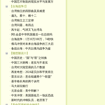
· 中国芯片制造的现实水平与发展方
【台海战争2】
· 台湾独立的四部曲及其难度
· 扁九、蔡十、赖十二
· 台湾独立之三定律
· 台湾问题，有四点
· 风乍起，气球又飞台湾岛
· 阿L会是中华民国最后一任总统吗
· 台海战争：1万10万100万，74秒快
· 俄乌冲突对未来台海战争的三大启
· 备战台海：中共以俄乌战争为鉴
【随想随说11】
· 中国历史：“国”与“匪”之转换
· 中国三大财阀：老实与不老实
· 台湾对大陆贸易的几个数据
· 再发奇想：2024诺贝尔和平奖得主
· 普京出访：意在组建两个“+联盟”
· 基辛格长寿的两个诀窍
· 马大叔玩银行
· 元首会面：美中和解？
· 中东冲突：美国面临又一场反恐战
· 新时代的冲锋队员，老厉害了
【美中贸易科技金融战】