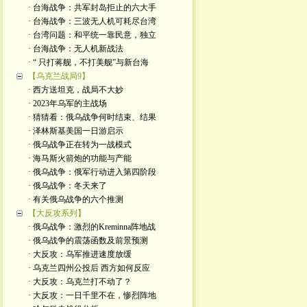
· 台海战争：共军封岛拒止的六大手
· 台海战争：三波无人机可耗尽台湾
· 台湾问题：和平统一靠民意，独立
· 台海战争：无人机新战法
· “ 只打蒋舰，不打美舰”与新台海
【乌克兰战局9】
· 西方送坦克，战局不大妙
· 2023年乌军的主战场
· 猜猜看：俄乌战争何时结束、结果
· 泽林斯基美国一日游启示
· 俄乌战争正在转为一战模式
· 海马斯火箭炮的功能与产能
· 俄乌战争：俄军行动进入第四阶段
· 俄乌战争：冬天来了
· 有关俄乌战争的六个推测
【大反攻系列】
· 俄乌战争：激烈的Kreminna阵地战
· 俄乌战争的震荡函数及前景预测
· 大反攻：乌军推进速度放缓
· 乌克兰四州公投后 西方如何反应
· 大反攻：乌克兰打不动了？
· 大反攻：一日千里不在，惨烈阵地