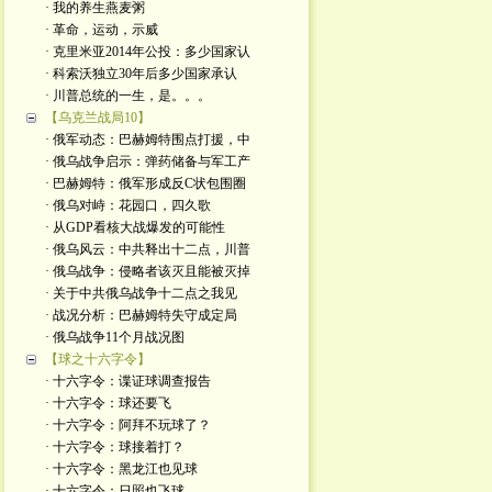
· 我的养生燕麦粥
· 革命，运动，示威
· 克里米亚2014年公投：多少国家认
· 科索沃独立30年后多少国家承认
· 川普总统的一生，是。。。
【乌克兰战局10】
· 俄军动态：巴赫姆特围点打援，中
· 俄乌战争启示：弹药储备与军工产
· 巴赫姆特：俄军形成反C状包围圈
· 俄乌对峙：花园口，四久歌
· 从GDP看核大战爆发的可能性
· 俄乌风云：中共释出十二点，川普
· 俄乌战争：侵略者该灭且能被灭掉
· 关于中共俄乌战争十二点之我见
· 战况分析：巴赫姆特失守成定局
· 俄乌战争11个月战况图
【球之十六字令】
· 十六字令：谍证球调查报告
· 十六字令：球还要飞
· 十六字令：阿拜不玩球了？
· 十六字令：球接着打？
· 十六字令：黑龙江也见球
· 十六字令：日照也飞球