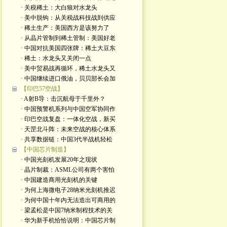
· 关税稀土：大白狼对水龙头
· 美中脱钩：从关税战科技战到供应
· 稀土生产：美国西方是该努力了
· 从晶片管制到稀土管制：美国好老
· 中国对抗美国四张牌：稀土大豆东
· 稀土：水龙头又关闭一点
· 美中贸易战再循环，稀土水龙头又
· 中国继续进口俄油，贝贝部长会加
【印巴57空战】
· A射B导：击沉航母于千里外？
· 中国预警机系列与中国空军协同作
· 印巴空战复盘：一体化空战，新买
· 天罡北斗阵：未来空战的核心体系
· 共享数据链：中国3代半战机轻松
【中国芯片制造】
· 中国光刻机发展20年之现状
· 晶片制裁：ASML公司有两个害怕
· 中国建造商用光刻机的关键
· 为何上海微电子28纳米光刻机推迟
· 为何中国十年内无法造出可商用的
· 梁孟松是中国7纳米制程技术的关
· 华为新手机恰恰说明：中国芯片制