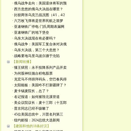
· 俄乌战争走向：美国退休将军的预
· 西方忽悠的俄乌大决战在哪里？
· 比较两张乌克兰战况图（4/1，4/2
· 六万枚飞弹将是世界民航之噩梦
· 亚速钢铁厂停电·门氏周期表漏网
· 亚速钢铁厂的地下堡垒
· 乌东大决战现在有必要吗？
· 俄乌战争：美国军工复合体对决俄
· 乌东大决战，第三个大忽悠？
· 战略要地马里乌波尔濒于沦陷
【新闻转播】
· 懂王狱照：永不投降系列产品开卖
· 为何股神狂抛台积电股票
· 克宏马不停蹄拜码头，空巴春风得
· 太阳能板：美国咋不打新疆牌了？
· 麦卡锡麦院长，怂了？
· 名记报道：如何摧毁北溪管道
· 美众议院议长：麦十三郎（十五郎
· 普京同志已经不咳嗽了
· 45位美国总统中，川普名列第三
· 纽约邮报：2024总统大选新闻
【建国和他的18条好汉】