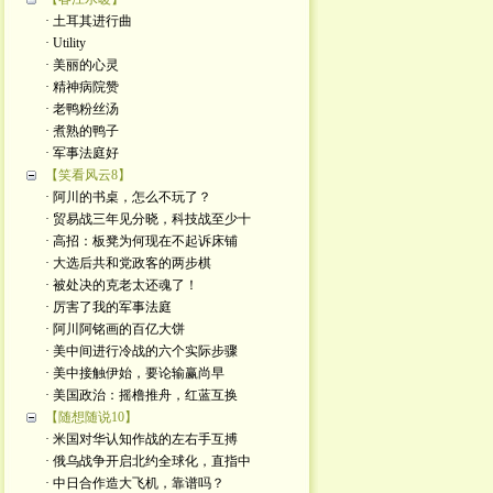
· 土耳其进行曲
· Utility
· 美丽的心灵
· 精神病院赞
· 老鸭粉丝汤
· 煮熟的鸭子
· 军事法庭好
【笑看风云8】
· 阿川的书桌，怎么不玩了？
· 贸易战三年见分晓，科技战至少十
· 高招：板凳为何现在不起诉床铺
· 大选后共和党政客的两步棋
· 被处决的克老太还魂了！
· 厉害了我的军事法庭
· 阿川阿铭画的百亿大饼
· 美中间进行冷战的六个实际步骤
· 美中接触伊始，要论输赢尚早
· 美国政治：摇橹推舟，红蓝互换
【随想随说10】
· 米国对华认知作战的左右手互搏
· 俄乌战争开启北约全球化，直指中
· 中日合作造大飞机，靠谱吗？