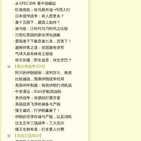
· 从APEC30年 看中国崛起
· 红海危机：哈马斯外溢+代理人行
· 日本侵华战争：有人想更名？
· 麦十五朗下，建国上如何？
· 放与收：江时代与习时代之比较
· 21世纪美国的新全球化战略
· 爱国者干下极音速匕首，厉害了！
· 越南待客之道：挂国旗有讲究
· 气球大叔布林肯之烦恼
· 仰天长啸：即生波音，何生空巴？
【美以伊战争2026】
· 阿川的伊朗烦恼：误判宫斗、骑虎
· 比较越战，预测伊朗战争结局
· 美国40年制裁：铸就伊朗打消耗战
· 中东漕运：054A护航四油轮
· 美伊战争：添酒回灯重开宴
· 美国战斧飞弹的储备与产能
· 懂王威武：打伊朗赢麻了！
· 伊朗的导弹存储与产能，以及消耗
· 过去五年三场战争：三大启示
· 懂王生财有道：打仗要人付费
【乌克兰战局19】