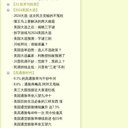
【AI 技术与投资】
【2024美国大选】
· 2024大选: 这次民主党输的不冤枉
· 懂王马上要解决的两大难题
· 美国大选之后：揭晓三字谜
· 拆字游戏与2024美国大选
· 美国大选预测：字谜三则
· 川哈辩论：谁输谁赢？
· 美国选举趋势：选人不选政策？
· 美国大选赢家：利教授拍板预测了
· 川普民调不妙：范斯下，黑莉上？
· 民调持续走低：川普有“三老”不利
【高通胀时代】
· 9.1% 的高通胀率与干炒牛河
· 8.6%：通胀再飚高 阿拜又甩锅
· 美三大股指接近大衰退红线
· 美国通胀率坐八望九冲十
· 美国百姓生活必备的三样东西 涨
· 美国通货膨胀继续飙升 达7.5%
· 美高通胀每40年一次 而今恰逢其
· 美国通货膨胀率继续前进 创31年
· 美国通货膨胀率坐五望六