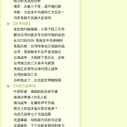
· 哈尔科夫战役分析
· 俄军：兵败三千里，退守顿巴斯
· 华邮：大反攻中乌俄伤亡为五比一
· 乌军有能力实施大反攻吗
【台湾问题】
· 老彭纽约躲猫猫，小英下机三尺布
· 解决台湾问题并非当前中国的迫切
· 从2023到2026: 美推迟中共梧桐时
· 美国兵推：台湾得靠自己地面作战
· 台湾：美国根本不在乎是否独立
· 台海战争：大陆除了美日台，还有
· 台湾独立的三大条件与展望
· 美国正在诱导台海代理人战争
· 台湾的新旧三宝
· 台机电走了，台北故宫博物院呢
【乌克兰战局8】
· 中国军援：俄国的投名状不够
· 谈谈沙希德-136无人机
· 俄乌战争：在爆炸声中升级
· 西方三炸战术逼出普京核弹？
· 乌克兰战争七个月战况图
· 北溪爆破：动机能力目的与证据
· 北溪被炸，下个目标是西伯利亚力