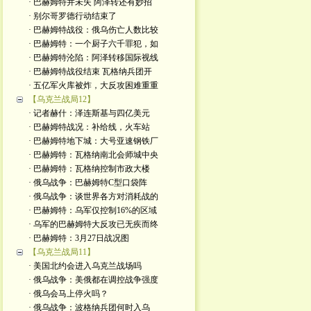
· 巴赫姆特并未失 阿泽转还有妙招
· 别尔哥罗德行动结束了
· 巴赫姆特战役：俄乌伤亡人数比较
· 巴赫姆特：一个厨子六千罪犯，如
· 巴赫姆特沦陷：阿泽转移国际视线
· 巴赫姆特战役结束 瓦格纳兵团开
· 五亿军火库被炸，大反攻困难重重
【乌克兰战局12】
· 记者赫什：泽连斯基与四亿美元
· 巴赫姆特战况：补给线，火车站
· 巴赫姆特地下城：大号亚速钢铁厂
· 巴赫姆特：瓦格纳南北会师城中央
· 巴赫姆特：瓦格纳控制市政大楼
· 俄乌战争：巴赫姆特C型口袋阵
· 俄乌战争：谈世界各方对消耗战的
· 巴赫姆特：乌军仅控制16%的区域
· 乌军的巴赫姆特大反攻已无疾而终
· 巴赫姆特：3月27日战况图
【乌克兰战局11】
· 美国北约会进入乌克兰战场吗
· 俄乌战争：美俄都在调控战争强度
· 俄乌会马上停火吗？
· 俄乌战争：波格纳兵团何时入乌