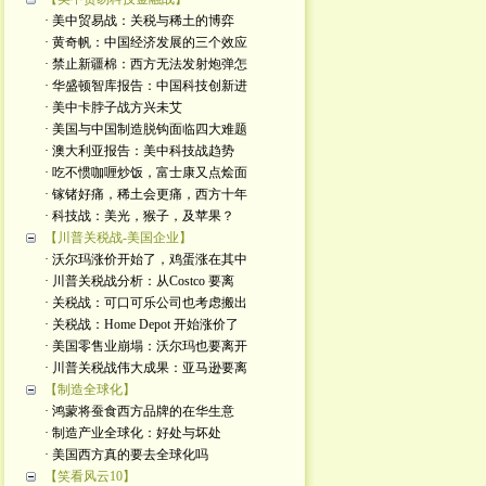
· 美中贸易战：关税与稀土的博弈
· 黄奇帆：中国经济发展的三个效应
· 禁止新疆棉：西方无法发射炮弹怎
· 华盛顿智库报告：中国科技创新进
· 美中卡脖子战方兴未艾
· 美国与中国制造脱钩面临四大难题
· 澳大利亚报告：美中科技战趋势
· 吃不惯咖喱炒饭，富士康又点烩面
· 镓锗好痛，稀土会更痛，西方十年
· 科技战：美光，猴子，及苹果？
【川普关税战-美国企业】
· 沃尔玛涨价开始了，鸡蛋涨在其中
· 川普关税战分析：从Costco 要离
· 关税战：可口可乐公司也考虑搬出
· 关税战：Home Depot 开始涨价了
· 美国零售业崩塌：沃尔玛也要离开
· 川普关税战伟大成果：亚马逊要离
【制造全球化】
· 鸿蒙将蚕食西方品牌的在华生意
· 制造产业全球化：好处与坏处
· 美国西方真的要去全球化吗
【笑看风云10】