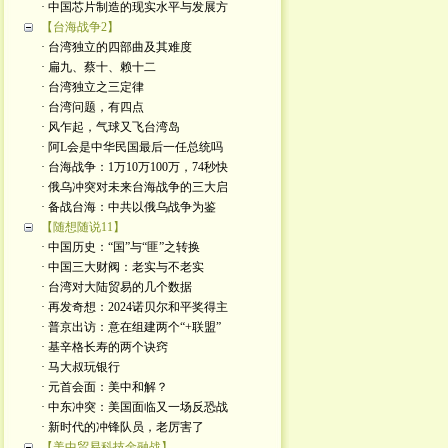
· 中国芯片制造的现实水平与发展方
【台海战争2】
· 台湾独立的四部曲及其难度
· 扁九、蔡十、赖十二
· 台湾独立之三定律
· 台湾问题，有四点
· 风乍起，气球又飞台湾岛
· 阿L会是中华民国最后一任总统吗
· 台海战争：1万10万100万，74秒快
· 俄乌冲突对未来台海战争的三大启
· 备战台海：中共以俄乌战争为鉴
【随想随说11】
· 中国历史：“国”与“匪”之转换
· 中国三大财阀：老实与不老实
· 台湾对大陆贸易的几个数据
· 再发奇想：2024诺贝尔和平奖得主
· 普京出访：意在组建两个“+联盟”
· 基辛格长寿的两个诀窍
· 马大叔玩银行
· 元首会面：美中和解？
· 中东冲突：美国面临又一场反恐战
· 新时代的冲锋队员，老厉害了
【美中贸易科技金融战】