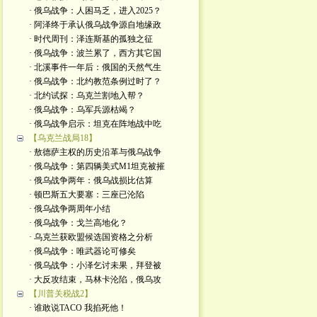
· 俄乌战争：人困马乏，进入2025？
· 阿泽终于承认俄乌战争源自地缘政
· 时代周刊：泽连斯基的孤独之征
· 俄乌战争：波兰累了，西方其它国
· 北溪事件一年后：俄国的天然气生
· 俄乌战争：北约教范条例过时了？
· 北约试探：乌克兰割地入帮？
· 俄乌战争：乌军兵源枯竭？
· 俄乌战争启示：坦克在阵地战中吃
【乌克兰战局18】
· 敖德萨主权的历史沿革与俄乌战争
· 俄乌战争：第四辆美式M1坦克被摧
· 俄乌战争两年：俄乌战损比估算
· 顿巴斯五大要塞：三座已沦陷
· 俄乌战争两周年小结
· 俄乌战争：戈兰高地化？
· 乌克兰获欧盟候选国资格之分析
· 俄乌战争：唯武器论可修矣
· 俄乌战争：小泽乞讨未果，拜登被
· 大反攻结束，马林卡沦陷，俄乌攻
【川普关税战2】
· 谁敢说TACO 我掐死他！