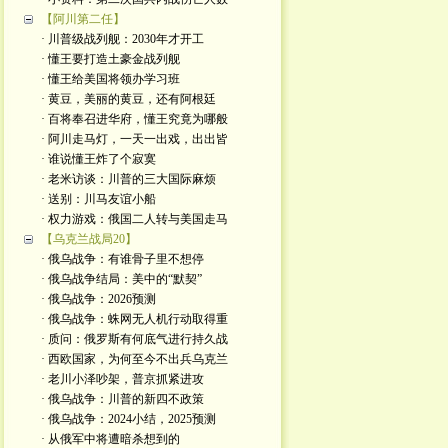
【阿川第二任】
· 川普级战列舰：2030年才开工
· 懂王要打造土豪金战列舰
· 懂王给美国将领办学习班
· 黄豆，美丽的黄豆，还有阿根廷
· 百将奉召进华府，懂王究竟为哪般
· 阿川走马灯，一天一出戏，出出皆
· 谁说懂王炸了个寂寞
· 老米访谈：川普的三大国际麻烦
· 送别：川马友谊小船
· 权力游戏：俄国二人转与美国走马
【乌克兰战局20】
· 俄乌战争：有谁骨子里不想停
· 俄乌战争结局：美中的“默契”
· 俄乌战争：2026预测
· 俄乌战争：蛛网无人机行动取得重
· 质问：俄罗斯有何底气进行持久战
· 西欧国家，为何至今不出兵乌克兰
· 老川小泽吵架，普京抓紧进攻
· 俄乌战争：川普的新四不政策
· 俄乌战争：2024小结，2025预测
· 从俄军中将遭暗杀想到的