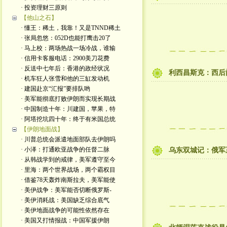
· 投资理财三原则
【他山之石】
· 懂王：稀土，我靠！又是TNND稀土
· 张局忽悠：052D也能打鹰击20了
· 马上校：两场热战一场冷战，谁输
· 信用卡客服电话：2900美刀花费
· 反送中七年后：香港的政经状况
利西昌斯克：西后
· 机车狂人张雪和他的三缸发动机
· 建国赴京“汇报”要排队哟
· 美军能彻底打败伊朗而实现长期战
· 中国制造十年：川建国，苹果，特
· 阿塔挖坑四十年：终于有米国总统
【伊朗地面战】
· 川普总统会派遣地面部队去伊朗吗
· 小泽：打通欧亚战争的任督二脉
乌东双城记：俄军
· 从韩战学到的戒律，美军遵守至今
· 里海：两个世界战场，两个霸权目
· 借鉴78天轰炸南斯拉夫，美军能使
· 美伊战争：美军能否切断俄罗斯-
· 美伊消耗战：美国缺乏综合底气
· 美伊地面战争的可能性依然存在
· 美国又打情报战：中国军援伊朗