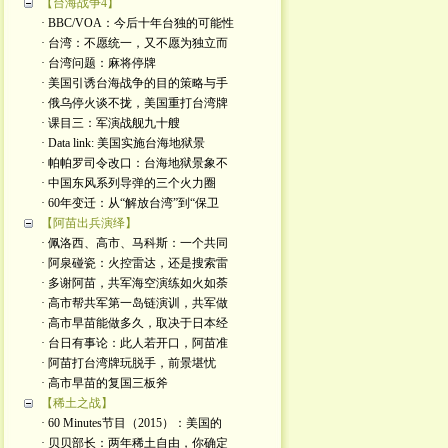
【台海战争4】
· BBC/VOA：今后十年台独的可能性
· 台湾：不愿统一，又不愿为独立而
· 台湾问题：麻将停牌
· 美国引诱台海战争的目的策略与手
· 俄乌停火谈不拢，美国重打台湾牌
· 课目三：军演战舰九十艘
· Data link: 美国实施台海地狱景
· 帕帕罗司令改口：台海地狱景象不
· 中国东风系列导弹的三个火力圈
· 60年变迁：从“解放台湾”到“保卫
【阿苗出兵演绎】
· 佩洛西、高市、马科斯：一个共同
· 阿泉碰瓷：火控雷达，还是搜索雷
· 多谢阿苗，共军海空演练如火如荼
· 高市帮共军第一岛链演训，共军做
· 高市早苗能做多久，取决于日本经
· 台日有事论：此人若开口，阿苗准
· 阿苗打台湾牌玩脱手，前景堪忧
· 高市早苗的复国三板斧
【稀土之战】
· 60 Minutes节目（2015）：美国的
· 贝贝部长：两年稀土自由，你确定