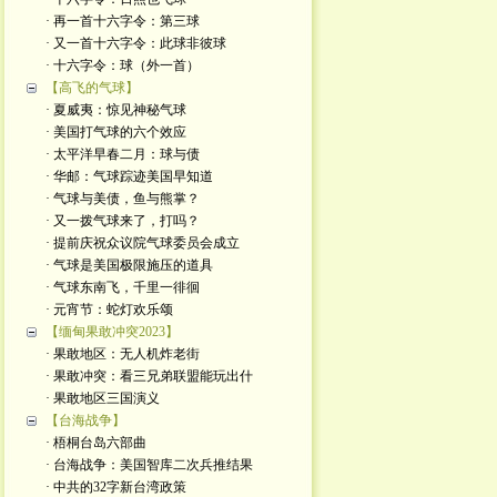
· 再一首十六字令：第三球
· 又一首十六字令：此球非彼球
· 十六字令：球（外一首）
【高飞的气球】
· 夏威夷：惊见神秘气球
· 美国打气球的六个效应
· 太平洋早春二月：球与债
· 华邮：气球踪迹美国早知道
· 气球与美债，鱼与熊掌？
· 又一拨气球来了，打吗？
· 提前庆祝众议院气球委员会成立
· 气球是美国极限施压的道具
· 气球东南飞，千里一徘徊
· 元宵节：蛇灯欢乐颂
【缅甸果敢冲突2023】
· 果敢地区：无人机炸老街
· 果敢冲突：看三兄弟联盟能玩出什
· 果敢地区三国演义
【台海战争】
· 梧桐台岛六部曲
· 台海战争：美国智库二次兵推结果
· 中共的32字新台湾政策