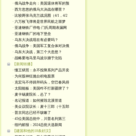
· 俄乌战争走向：美国退休将军的预
· 西方忽悠的俄乌大决战在哪里？
· 比较两张乌克兰战况图（4/1，4/2
· 六万枚飞弹将是世界民航之噩梦
· 亚速钢铁厂停电·门氏周期表漏网
· 亚速钢铁厂的地下堡垒
· 乌东大决战现在有必要吗？
· 俄乌战争：美国军工复合体对决俄
· 乌东大决战，第三个大忽悠？
· 战略要地马里乌波尔濒于沦陷
【新闻转播】
· 懂王狱照：永不投降系列产品开卖
· 为何股神狂抛台积电股票
· 克宏马不停蹄拜码头，空巴春风得
· 太阳能板：美国咋不打新疆牌了？
· 麦卡锡麦院长，怂了？
· 名记报道：如何摧毁北溪管道
· 美众议院议长：麦十三郎（十五郎
· 普京同志已经不咳嗽了
· 45位美国总统中，川普名列第三
· 纽约邮报：2024总统大选新闻
【建国和他的18条好汉】