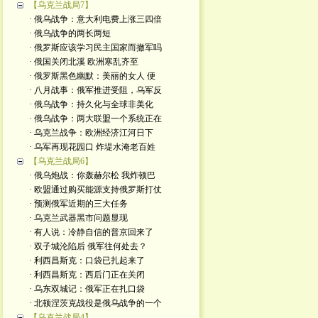
【乌克兰战局7】
· 俄乌战争：意大利电费上涨三四倍
· 俄乌战争的两长两短
· 俄罗斯应该学习民主国家而撤军吗
· 俄国关闭北溪 欧洲寒乱齐至
· 俄罗斯黑色幽默：美丽的女人 便
· 八月战事：俄军推进受阻，乌军反
· 俄乌战争：持久化与全球非美化
· 俄乌战争：两大联盟一个系统正在
· 乌克兰战争：欧洲经济江河日下
· 乌军再现花园口 炸堤水淹老百姓
【乌克兰战局6】
· 俄乌炮战：你轰赫尔松 我炸顿巴
· 欧盟通过购买能源支持俄罗斯打仗
· 预测俄军近期的三大任务
· 乌克兰武器黑市问题显现
· 有人说：冷静自信的普京回来了
· 双子城沦陷后 俄军往何处去？
· 利西昌斯克：口袋已扎起来了
· 利西昌斯克：西后门正在关闭
· 乌东双城记：俄军正在扎口袋
· 北顿涅茨克战役是俄乌战争的一个
【乌克兰战局4】