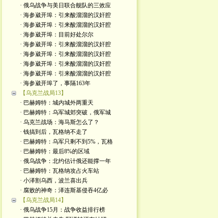
· 俄乌战争与美日联合舰队的三效应
· 海参崴开埠：引来酸溜溜的汉奸腔
· 海参崴开埠：引来酸溜溜的汉奸腔
· 海参崴开埠：目前好处尔尔
· 海参崴开埠：引来酸溜溜的汉奸腔
· 海参崴开埠：引来酸溜溜的汉奸腔
· 海参崴开埠：引来酸溜溜的汉奸腔
· 海参崴开埠：引来酸溜溜的汉奸腔
· 海参崴开埠了，事隔163年
【乌克兰战局13】
· 巴赫姆特：城内城外两重天
· 巴赫姆特：乌军城郊突破，俄军城
· 乌克兰战场：海马斯怎么了？
· 钱搞到后，瓦格纳不走了
· 巴赫姆特：乌军只剩不到5%，瓦格
· 巴赫姆特：最后8%的区域
· 俄乌战争：北约估计俄还能撑一年
· 巴赫姆特：瓦格纳攻占火车站
· 小泽割乌西，波兰喜出兵
· 腐败的神奇：泽连斯基侵吞4亿必
【乌克兰战局14】
· 俄乌战争15月：战争收益排行榜