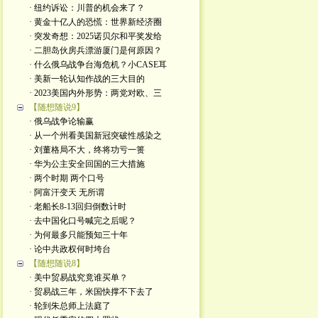
· 纽约诉讼：川普的机会来了？
· 黄金十亿人的恐慌：世界新经济圈
· 突发奇想：2025诺贝尔和平奖发给
· 二胆岛伙房兵漂游厦门是何原因？
· 什么俄乌战争台海危机？小CASE耳
· 美新一轮认知作战的三大目的
· 2023美国内外形势：两党对欧、三
【随想随说9】
· 俄乌战争论输赢
· 从一个州看美国新冠突破性感染之
· 刘董格局不大，终将功亏一篑
· 华为公主安全回国的三大措施
· 两个时期 两个口号
· 阿富汗变天 无所谓
· 老船长8-13回归倒数计时
· 去中国化口号喊完之后呢？
· 为何最多只能预知三十年
· 论中共政权何时垮台
【随想随说8】
· 美中贸易战究竟谁买单？
· 贸易战三年，米国快撑不下去了
· 轮到朱总师上法庭了