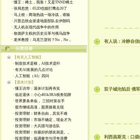
· 懂王：稀土，我靠！又是TNND稀土
· 张局忽悠：052D也能打鹰击20了
· 马上校：两场热战一场冷战，谁输
· 川普总统会派遣地面部队去伊朗吗
· 无人机在现代战争中的作用
· 敖德萨主权的历史沿革与俄乌战争
· 老米教授：乌克兰逆转？No，No，
有人说：冷静自信
分类目录
【有关人工智能】
· 制造技术是根，AI技术是叶
· 有关AI发展的几点讨论
· 人工智能（AI）四问
【退休计划】
· 懂王访华：退休计划再夯实
双子城沦陷后 俄
· 临近退休：小心401k/IRA税务陷阱
· 世界萧条来临， 三招对策在手
· 股市继续高涨，股票接着兑现
· 投资理财：财务自由，其实不难
· 投资理财：市场不确定，现金才为
· 投资理财：大兵团与游击队
· 投资理财：你最好的朋友就是。。
利西昌斯克：口袋
· 投资理财：低调奢华与浮夸浪费