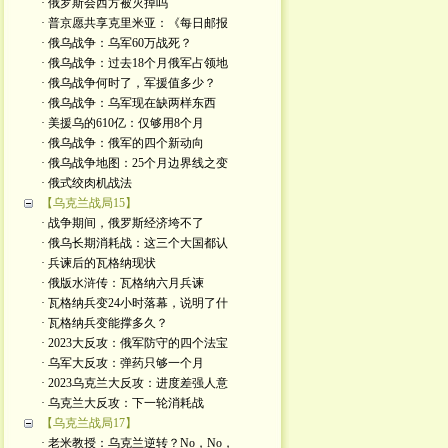
· 俄罗斯会西方被灭掉吗
· 普京愿共享克里米亚：《每日邮报
· 俄乌战争：乌军60万战死？
· 俄乌战争：过去18个月俄军占领地
· 俄乌战争何时了，军援值多少？
· 俄乌战争：乌军现在缺两样东西
· 美援乌的610亿：仅够用8个月
· 俄乌战争：俄军的四个新动向
· 俄乌战争地图：25个月边界线之变
· 俄式绞肉机战法
【乌克兰战局15】
· 战争期间，俄罗斯经济垮不了
· 俄乌长期消耗战：这三个大国都认
· 兵谏后的瓦格纳现状
· 俄版水浒传：瓦格纳六月兵谏
· 瓦格纳兵变24小时落幕，说明了什
· 瓦格纳兵变能撑多久？
· 2023大反攻：俄军防守的四个法宝
· 乌军大反攻：弹药只够一个月
· 2023乌克兰大反攻：进度差强人意
· 乌克兰大反攻：下一轮消耗战
【乌克兰战局17】
· 老米教授：乌克兰逆转？No，No，