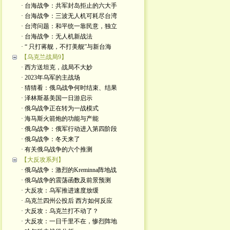
· 台海战争：共军封岛拒止的六大手
· 台海战争：三波无人机可耗尽台湾
· 台湾问题：和平统一靠民意，独立
· 台海战争：无人机新战法
· “ 只打蒋舰，不打美舰”与新台海
【乌克兰战局9】
· 西方送坦克，战局不大妙
· 2023年乌军的主战场
· 猜猜看：俄乌战争何时结束、结果
· 泽林斯基美国一日游启示
· 俄乌战争正在转为一战模式
· 海马斯火箭炮的功能与产能
· 俄乌战争：俄军行动进入第四阶段
· 俄乌战争：冬天来了
· 有关俄乌战争的六个推测
【大反攻系列】
· 俄乌战争：激烈的Kreminna阵地战
· 俄乌战争的震荡函数及前景预测
· 大反攻：乌军推进速度放缓
· 乌克兰四州公投后 西方如何反应
· 大反攻：乌克兰打不动了？
· 大反攻：一日千里不在，惨烈阵地