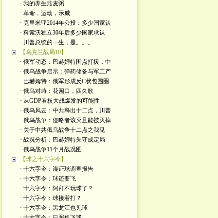
· 我的养生燕麦粥
· 革命，运动，示威
· 克里米亚2014年公投：多少国家认
· 科索沃独立30年后多少国家承认
· 川普总统的一生，是。。。
【乌克兰战局10】
· 俄军动态：巴赫姆特围点打援，中
· 俄乌战争启示：弹药储备与军工产
· 巴赫姆特：俄军形成反C状包围圈
· 俄乌对峙：花园口，四久歌
· 从GDP看核大战爆发的可能性
· 俄乌风云：中共释出十二点，川普
· 俄乌战争：侵略者该灭且能被灭掉
· 关于中共俄乌战争十二点之我见
· 战况分析：巴赫姆特失守成定局
· 俄乌战争11个月战况图
【球之十六字令】
· 十六字令：谍证球调查报告
· 十六字令：球还要飞
· 十六字令：阿拜不玩球了？
· 十六字令：球接着打？
· 十六字令：黑龙江也见球
· 十六字令：日照也飞球