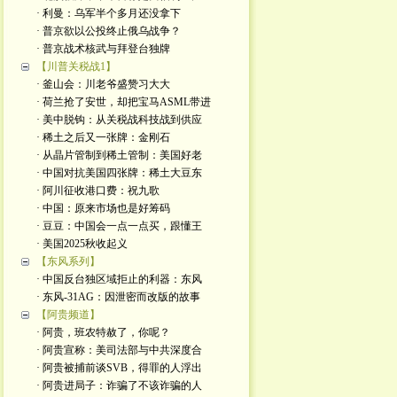
· 利曼：乌军半个多月还没拿下
· 普京欲以公投终止俄乌战争？
· 普京战术核武与拜登台独牌
【川普关税战1】
· 釜山会：川老爷盛赞习大大
· 荷兰抢了安世，却把宝马ASML带进
· 美中脱钩：从关税战科技战到供应
· 稀土之后又一张牌：金刚石
· 从晶片管制到稀土管制：美国好老
· 中国对抗美国四张牌：稀土大豆东
· 阿川征收港口费：祝九歌
· 中国：原来市场也是好筹码
· 豆豆：中国会一点一点买，跟懂王
· 美国2025秋收起义
【东风系列】
· 中国反台独区域拒止的利器：东风
· 东风-31AG：因泄密而改版的故事
【阿贵频道】
· 阿贵，班农特赦了，你呢？
· 阿贵宣称：美司法部与中共深度合
· 阿贵被捕前谈SVB，得罪的人浮出
· 阿贵进局子：诈骗了不该诈骗的人