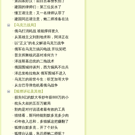
· 第四条好汉：前白宫幕僚长招了
· 建国的律师们：第三位反水了
· 懂王请注意：又一名律师认罪了
· 建国同志请注意，鲍二师准备在法
【乌克兰战局】
· 俄乌打消耗战 谁能撑得更久
· 从英雄主义到割地求和，阿泽正在
· 以“正义”的名义解读乌克兰战争
· 俄军在乌克兰搞闪电战 开玩笑吧
· 普京挥舞核武器对准何方？
· 泽连斯基总统的二拖战术
· 俄国围城待谈判，西方煽风不出兵
· 泽总发枪拉炮灰 俄军围城不进入
· 乌克兰的前世今生：听芝加哥大学
· 从古巴导弹危机看俄乌战争
【狐狸诉讼及其他】
· 损失8亿的默大爷炒年薪800万的小
· 枕头大叔的五百万赌局
· 割肉是对付说谎者最有效的工具
· 猜猜看，斯玛特能割默多克多少肉
· 45年收入总和，多猫腻这把赚翻了
· 狐狸台默多克，开了个好头
· 狐狸台认栽，朱总师鲍二师呢？