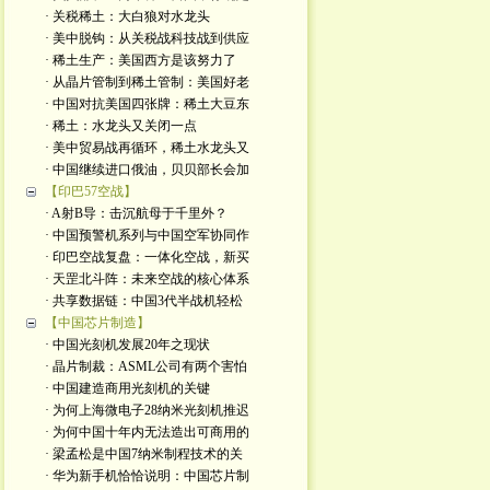
· 关税稀土：大白狼对水龙头
· 美中脱钩：从关税战科技战到供应
· 稀土生产：美国西方是该努力了
· 从晶片管制到稀土管制：美国好老
· 中国对抗美国四张牌：稀土大豆东
· 稀土：水龙头又关闭一点
· 美中贸易战再循环，稀土水龙头又
· 中国继续进口俄油，贝贝部长会加
【印巴57空战】
· A射B导：击沉航母于千里外？
· 中国预警机系列与中国空军协同作
· 印巴空战复盘：一体化空战，新买
· 天罡北斗阵：未来空战的核心体系
· 共享数据链：中国3代半战机轻松
【中国芯片制造】
· 中国光刻机发展20年之现状
· 晶片制裁：ASML公司有两个害怕
· 中国建造商用光刻机的关键
· 为何上海微电子28纳米光刻机推迟
· 为何中国十年内无法造出可商用的
· 梁孟松是中国7纳米制程技术的关
· 华为新手机恰恰说明：中国芯片制