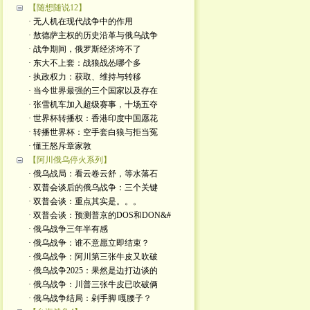
【随想随说12】
· 无人机在现代战争中的作用
· 敖德萨主权的历史沿革与俄乌战争
· 战争期间，俄罗斯经济垮不了
· 东大不上套：战狼战怂哪个多
· 执政权力：获取、维持与转移
· 当今世界最强的三个国家以及存在
· 张雪机车加入超级赛事，十场五夺
· 世界杯转播权：香港印度中国愿花
· 转播世界杯：空手套白狼与拒当冤
· 懂王怒斥章家敦
【阿川俄乌停火系列】
· 俄乌战局：看云卷云舒，等水落石
· 双普会谈后的俄乌战争：三个关键
· 双普会谈：重点其实是。。。
· 双普会谈：预测普京的DOS和DON&#
· 俄乌战争三年半有感
· 俄乌战争：谁不意愿立即结束？
· 俄乌战争：阿川第三张牛皮又吹破
· 俄乌战争2025：果然是边打边谈的
· 俄乌战争：川普三张牛皮已吹破俩
· 俄乌战争结局：剁手脚 嘎腰子？