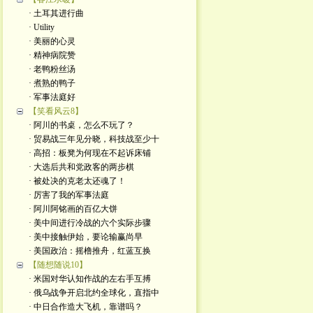
· 土耳其进行曲
· Utility
· 美丽的心灵
· 精神病院赞
· 老鸭粉丝汤
· 煮熟的鸭子
· 军事法庭好
【笑看风云8】
· 阿川的书桌，怎么不玩了？
· 贸易战三年见分晓，科技战至少十
· 高招：板凳为何现在不起诉床铺
· 大选后共和党政客的两步棋
· 被处决的克老太还魂了！
· 厉害了我的军事法庭
· 阿川阿铭画的百亿大饼
· 美中间进行冷战的六个实际步骤
· 美中接触伊始，要论输赢尚早
· 美国政治：摇橹推舟，红蓝互换
【随想随说10】
· 米国对华认知作战的左右手互搏
· 俄乌战争开启北约全球化，直指中
· 中日合作造大飞机，靠谱吗？