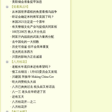
· 美联储会准备提早加息
【笑看风云9】
· 从米国世界霸权的角度看俄乌战争
· 听证会确定米利将军卖国了吗？
· 米国2021注定是一个票年
· 有关整顿文化产业与提倡共同富裕
· 100万200万 救人不分先后
· 阿富汗内战前的武装力量再分配
· 去中国化的一大招数
· 历史可借鉴 但不会简单重复
· 见光死在东西方
· 川普的影响力正在减退
【八月桂花】
· 老船长年底归来还有希望吗？
· 慢工出细活：1月6日委员会又发现
· 川建国 拜振华 Making China Gre
· 吃火鸡赞枕头大叔
· 八月已匆匆过去 枕头叔又有话说
· 八一三 老头在华府进了宫
· 还有五天
· 八月桂花开—之二
· 八月桂花开
【春江水暖】