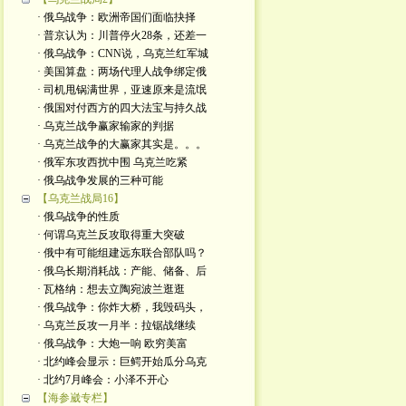
· 俄乌战争：欧洲帝国们面临抉择
· 普京认为：川普停火28条，还差一
· 俄乌战争：CNN说，乌克兰红军城
· 美国算盘：两场代理人战争绑定俄
· 司机甩锅满世界，亚速原来是流氓
· 俄国对付西方的四大法宝与持久战
· 乌克兰战争赢家输家的判据
· 乌克兰战争的大赢家其实是。。。
· 俄军东攻西扰中围 乌克兰吃紧
· 俄乌战争发展的三种可能
【乌克兰战局16】
· 俄乌战争的性质
· 何谓乌克兰反攻取得重大突破
· 俄中有可能组建远东联合部队吗？
· 俄乌长期消耗战：产能、储备、后
· 瓦格纳：想去立陶宛波兰逛逛
· 俄乌战争：你炸大桥，我毁码头，
· 乌克兰反攻一月半：拉锯战继续
· 俄乌战争：大炮一响 欧穷美富
· 北约峰会显示：巨鳄开始瓜分乌克
· 北约7月峰会：小泽不开心
【海参崴专栏】