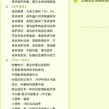
北顿涅茨克战役是
· 美伊谈判失败，懂王会发动地面战
【老米频道】
· 老米教授：乌克兰逆转？No，No，
· 美伊战争：战争越久对伊朗越有利
· 老米教授：美国已输掉了美伊战争
· 老米评论：俄乌战争的起源与结局
· 老萨讲话：成功的中国混合体制
· 芝加哥老米再抱怨：美国养虎为患
· 老米老杜访谈：美国联俄抗中，可
· 老米老萨交锋：深层政府，美国霸
· 老米漫谈：中国问题，俄乌战争，
· 老米如是说：征服还是催毁乌克兰
【历史小资料】
· 快餐时代：最近你看过短剧吗
· 中美航母电弹技术的差别
· 中国航母电弹诞生记
· 珍贵历史记录片：1959年阅兵与国
· 史记：外蒙如何脱离中国
· 联合国五常一年内试射洲际核导弹
· 卡尔森-普京访谈要点（中文版）
· 小资料：施琅
· 小资料：1982马岛战争
· 小资料：第二次国共内战伤亡人数