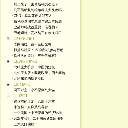
· 豹二来了，去莫斯科怎么走？
· 乌军能够复制哈尔科夫大反攻吗？
· CNN：乌军死伤近62万人
· 俄乌沙盘周年总结与2023年预测
· 巴赫姆特战役重要，谁说的？
· 巴赫姆特：瓦格纳正在收拢袋口
【马杜罗游记】
· 委内瑞拉：百年金山乞丐
· 抓捕马杜罗：150架战机参与行动
· 马杜洛的原罪：三千亿桶石油
【北约亚太扩张】
· 北约亚太扩张：中国的短板
· 北约亚太版：既定政策，四大问题
· 北约东扩的历史基因
【成语故事】
· 两军对垒：小不忍则乱大谋
【小资料】
· 退休前的计划：八部十六掌
· 小资料：东风系列导弹
· 一个美国上中产家庭的经济结构
· 2023年4月：二十国家通货膨胀率
· 五大汉奸回顾