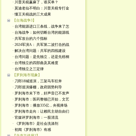
· 川普关税赢麻了，谁买单？
· 莫迪老仙不明白：川普关税专打金
· 懂王关税战的三大成果
【台海战争3】
· 台湾能源进口三条线，战争来了怎
· 台海战争：如何切断台湾的能源线
· 共军攻台的六个指标
· 2024军演A： 共军第二波打击的战
· 解决台湾问题：共军的四线建设
· 台湾问题：是先独立，还是先梧桐
· 台湾独立的四部曲及其难度
· 台湾独立之三定律
【罗刹海市现象】
· 刀郎18城巡演，三架马车狂奔
· 刀郎巡演爆棚，政府因势利导
· 罗刹海市未下市，好声音已不发声
· 罗刹海市：医药整顿已开始，文艺
· 罗刹海市：播放335亿，央视捧场
· 罗刹海市走向：让赖民主胡自由们
· 官媒评罗刹海市：一股清流
· 《罗刹海市》是社会洗涤剂
· 初闻《罗刹海市》有感
【乌克兰战局2】