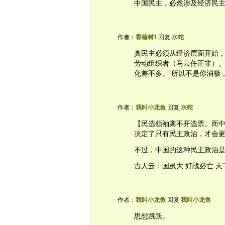
中国民主，必然涉及经济民
作者：
香椿树1
回复
水蛇
真民主必须从经济层面开始，
劳动组织者（马云任正非）。
化差不多。 所以不是你消极
作者：
我叫小龙鱼
回复
水蛇
【民选领袖离不开选票。而
决定了只有民主政治，才会
不过，中国的这种民主政治
古人云：国虽大 好战必亡 天
作者：
我叫小龙鱼
回复
我叫小龙鱼
思想跳跃。