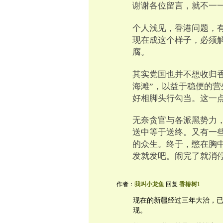
谢谢各位留言，就不一
个人浅见，香港问题，
现在成这个样子，必须
腐。
其实党国也并不想收归香
海滩”，以益于稳便的
好相脚头行勾当。这一
无奈贪官与各派黑势力
送中等于送终。又有一
的众生。终于，憋在胸
发就发吧。闹完了就消
作者：
我叫小龙鱼
回复
香椿树1
现在的新疆经过三年大治，
现。