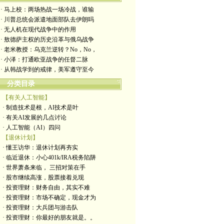
· 马上校：两场热战一场冷战，谁输
· 川普总统会派遣地面部队去伊朗吗
· 无人机在现代战争中的作用
· 敖德萨主权的历史沿革与俄乌战争
· 老米教授：乌克兰逆转？No，No，
· 小泽：打通欧亚战争的任督二脉
· 从韩战学到的戒律，美军遵守至今
分类目录
【有关人工智能】
· 制造技术是根，AI技术是叶
· 有关AI发展的几点讨论
· 人工智能（AI）四问
【退休计划】
· 懂王访华：退休计划再夯实
· 临近退休：小心401k/IRA税务陷阱
· 世界萧条来临， 三招对策在手
· 股市继续高涨，股票接着兑现
· 投资理财：财务自由，其实不难
· 投资理财：市场不确定，现金才为
· 投资理财：大兵团与游击队
· 投资理财：你最好的朋友就是。。