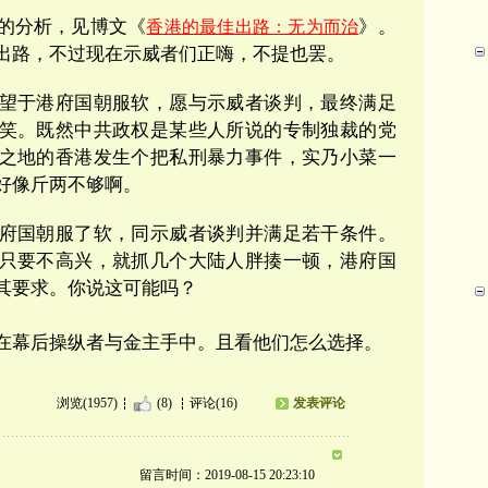
的分析，见博文《
》。
香港的最佳出路：无为而治
出路，不过现在示威者们正嗨，不提也罢。
望于港府国朝服软，愿与示威者谈判，最终满足
笑。既然中共政权是某些人所说的专制独裁的党
之地的香港发生个把私刑暴力事件，实乃小菜一
好像斤两不够啊。
府国朝服了软，同示威者谈判并满足若干条件。
只要不高兴，就抓几个大陆人胖揍一顿，港府国
其要求。你说这可能吗？
在幕后操纵者与金主手中。且看他们怎么选择。
浏览(1957)
(8)
评论(16)
发表评论
留言时间：2019-08-15 20:23:10