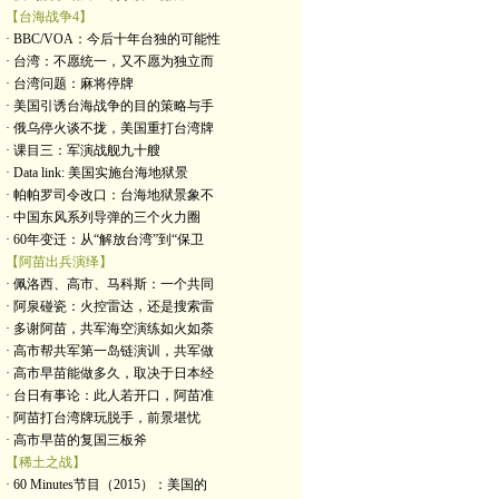
【台海战争4】
· BBC/VOA：今后十年台独的可能性
· 台湾：不愿统一，又不愿为独立而
· 台湾问题：麻将停牌
· 美国引诱台海战争的目的策略与手
· 俄乌停火谈不拢，美国重打台湾牌
· 课目三：军演战舰九十艘
· Data link: 美国实施台海地狱景
· 帕帕罗司令改口：台海地狱景象不
· 中国东风系列导弹的三个火力圈
· 60年变迁：从“解放台湾”到“保卫
【阿苗出兵演绎】
· 佩洛西、高市、马科斯：一个共同
· 阿泉碰瓷：火控雷达，还是搜索雷
· 多谢阿苗，共军海空演练如火如荼
· 高市帮共军第一岛链演训，共军做
· 高市早苗能做多久，取决于日本经
· 台日有事论：此人若开口，阿苗准
· 阿苗打台湾牌玩脱手，前景堪忧
· 高市早苗的复国三板斧
【稀土之战】
· 60 Minutes节目（2015）：美国的