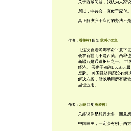
关于西藏问题，我认为人家
所以，中共会一直疲于应付
真正解决疲于应付的办法不
作者：
香椿树1
回复
我叫小龙鱼
【这次香港蟑螂革命平复下去
会在新疆而不是西藏。西藏
新疆乃是通道枢纽之一。 世
经济。 买房子都说Locati
废牌。 美国经济问题没有解
解决方案，所以动用所有硬软
里也适用。
作者：
水蛇
回复
香椿树1
只能说你是想得太多，而且
中国民主，一定会有别于西