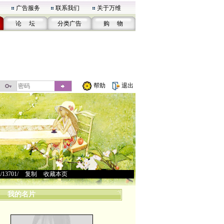
广告服务
联系我们
关于万维
论 坛
分类广告
购 物
帮助
退出
u/13701/
>
复制
>
收藏本页
我的名片