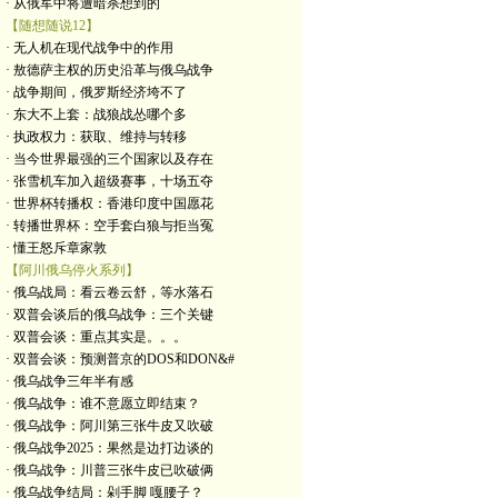
· 从俄军中将遭暗杀想到的
【随想随说12】
· 无人机在现代战争中的作用
· 敖德萨主权的历史沿革与俄乌战争
· 战争期间，俄罗斯经济垮不了
· 东大不上套：战狼战怂哪个多
· 执政权力：获取、维持与转移
· 当今世界最强的三个国家以及存在
· 张雪机车加入超级赛事，十场五夺
· 世界杯转播权：香港印度中国愿花
· 转播世界杯：空手套白狼与拒当冤
· 懂王怒斥章家敦
【阿川俄乌停火系列】
· 俄乌战局：看云卷云舒，等水落石
· 双普会谈后的俄乌战争：三个关键
· 双普会谈：重点其实是。。。
· 双普会谈：预测普京的DOS和DON&#
· 俄乌战争三年半有感
· 俄乌战争：谁不意愿立即结束？
· 俄乌战争：阿川第三张牛皮又吹破
· 俄乌战争2025：果然是边打边谈的
· 俄乌战争：川普三张牛皮已吹破俩
· 俄乌战争结局：剁手脚 嘎腰子？