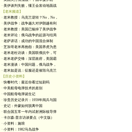
· 美伊谈判失败，懂王会发动地面战
【老米频道】
· 老米教授：乌克兰逆转？No，No，
· 美伊战争：战争越久对伊朗越有利
· 老米教授：美国已输掉了美伊战争
· 老米评论：俄乌战争的起源与结局
· 老萨讲话：成功的中国混合体制
· 芝加哥老米再抱怨：美国养虎为患
· 老米老杜访谈：美国联俄抗中，可
· 老米老萨交锋：深层政府，美国霸
· 老米漫谈：中国问题，俄乌战争，
· 老米如是说：征服还是催毁乌克兰
【历史小资料】
· 快餐时代：最近你看过短剧吗
· 中美航母电弹技术的差别
· 中国航母电弹诞生记
· 珍贵历史记录片：1959年阅兵与国
· 史记：外蒙如何脱离中国
· 联合国五常一年内试射洲际核导弹
· 卡尔森-普京访谈要点（中文版）
· 小资料：施琅
· 小资料：1982马岛战争