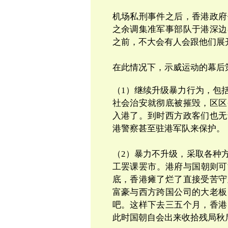
机场私刑事件之后，香港政府
之余调集准军事部队于港深边
之前，不
大会有人会跟他们展
在此情况下，示威运动的幕后
（
1
）继续升级暴力行为，包
社会治安就彻底被摧毁，区区
入
港了。到时西方政客们也无
港警察甚至驻港军队来保护。
（
2
）暴力不升级，采取各种
工罢课罢市。港府与国朝则可
底，香港瘫了烂了直接受苦守
富豪与西方跨国公司的大老板
吧。这样下去三五个月，香港
此时国朝自会出来收拾残局秋