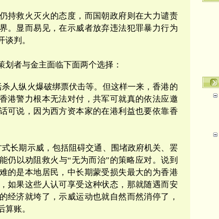
仍持救火灭火的态度，而国朝政府则在大力谴责
界。显而易见，在示威者放弃违法犯罪暴力行为
开谈判。
策划者与金主面临下面两个选择：
括杀人纵火爆破绑票伏击等。但这样一来，香港的
香港警力根本无法对付，共军可就真的依法应邀
话可说，因为西方资本家的在港利益也要依靠香
方式长期示威，包括阻碍交通、围堵政府机关、罢
能仍以劝阻救火与
“
无为而治
”
的策略应对。说到
难的是本地居民，中长期蒙受损失最大的为香港
，如果这些人认可享受这种状态，那就随遇而安
的经济就垮了，示威运动也就自然而然消停了，
后算账。