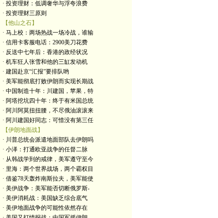
· 投资理财：低调奢华与浮夸浪费
· 投资理财三原则
【他山之石】
· 马上校：两场热战一场冷战，谁输
· 信用卡客服电话：2900美刀花费
· 反送中七年后：香港的政经状况
· 机车狂人张雪和他的三缸发动机
· 建国赴京“汇报”要排队哟
· 美军能彻底打败伊朗而实现长期战
· 中国制造十年：川建国，苹果，特
· 阿塔挖坑四十年：终于有米国总统
· 阿川阿莫扭扭腰，不尽俄油滚滚来
· 阿川建国好同志：可惜没有第三任
【伊朗地面战】
· 川普总统会派遣地面部队去伊朗吗
· 小泽：打通欧亚战争的任督二脉
· 从韩战学到的戒律，美军遵守至今
· 里海：两个世界战场，两个霸权目
· 借鉴78天轰炸南斯拉夫，美军能使
· 美伊战争：美军能否切断俄罗斯-
· 美伊消耗战：美国缺乏综合底气
· 美伊地面战争的可能性依然存在
· 美国又打情报战：中国军援伊朗