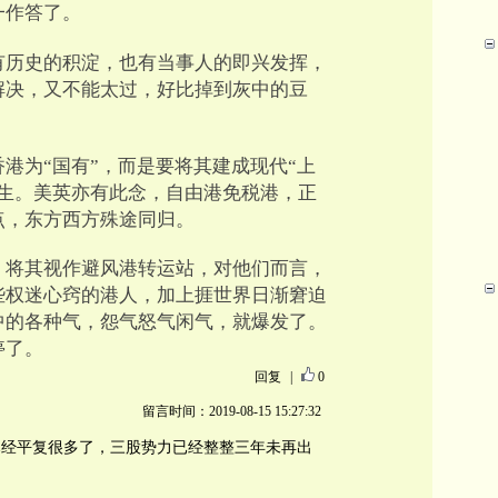
一作答了。
有历史的积淀，也有当事人的即兴发挥，
解决，又不能太过，好比掉到灰中的豆
港为“国有”，而是要将其建成现代“上
营生。美英亦有此念，自由港免税港，正
点，东方西方殊途同归。
，将其视作避风港转运站，对他们而言，
些权迷心窍的港人，加上捱世界日渐窘迫
中的各种气，怨气怒气闲气，就爆发了。
停了。
回复
|
0
留言时间：2019-08-15 15:27:32
已经平复很多了，三股势力已经整整三年未再出