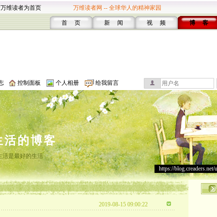
设万维读者为首页
万维读者网 -- 全球华人的精神家园
首 页
新 闻
视 频
博 客
志
控制面板
个人相册
给我留言
生活的博客
生活是最好的生活
https://blog.creaders.net/
2019-08-15 09:00:22