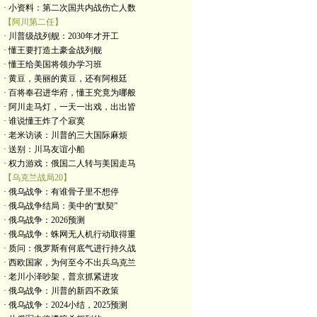
· 小资料：第二次国共内战伤亡人数
【阿川第二任】
· 川普级战列舰：2030年才开工
· 懂王要打造土豪金战列舰
· 懂王给美国将领办学习班
· 黄豆，美丽的黄豆，还有阿根廷
· 百将奉召进华府，懂王究竟为哪般
· 阿川走马灯，一天一出戏，出出皆
· 谁说懂王炸了个寂寞
· 老米访谈：川普的三大国际麻烦
· 送别：川马友谊小船
· 权力游戏：俄国二人转与美国走马
【乌克兰战局20】
· 俄乌战争：有谁骨子里不想停
· 俄乌战争结局：美中的“默契”
· 俄乌战争：2026预测
· 俄乌战争：蛛网无人机行动取得重
· 质问：俄罗斯有何底气进行持久战
· 西欧国家，为何至今不出兵乌克兰
· 老川小泽吵架，普京抓紧进攻
· 俄乌战争：川普的新四不政策
· 俄乌战争：2024小结，2025预测