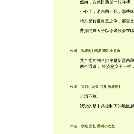
然而，西藏目前是一片祥和
小心了，老东西一死，那些
特别是转世灵童之争，那更
曹操的挟天子以令诸侯会在
作者：
香椿树1
回复
我叫小龙鱼
共产党控制区排序是新疆西藏
两个通道， 经济意义不一样
作者：
我叫小龙鱼
回复
香椿树1
台湾不算。
我说的是中共控制下的地区
作者：
水蛇
回复
我叫小龙鱼