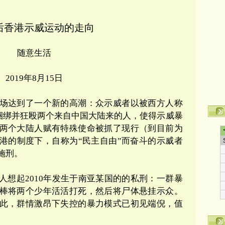
后香港示威运动的走向
随意生活
2019
年
8
月
15
日
场达到了一个新的高潮：众示威者以被西方人称
捆绑并狂殴两个来自中国大陆来的人，使得示威暴
两个大陆人赋有特殊使命被抓了现行（到目前为
港的制度下，自称为
“
民主自由
”
而奋斗的示威者
施刑。
人想起2010年发生于南亚某国的的私刑：一群暴
棒将两个少年活活打死，然后将尸体悬挂示众。
此，群情激昂下失控的
暴力
模式已初见端倪，值