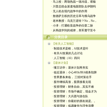
· 马上校：两场热战一场冷战，谁输
· 川普总统会派遣地面部队去伊朗吗
· 无人机在现代战争中的作用
· 敖德萨主权的历史沿革与俄乌战争
· 老米教授：乌克兰逆转？No，No，
· 小泽：打通欧亚战争的任督二脉
· 从韩战学到的戒律，美军遵守至今
分类目录
【有关人工智能】
· 制造技术是根，AI技术是叶
· 有关AI发展的几点讨论
· 人工智能（AI）四问
【退休计划】
· 懂王访华：退休计划再夯实
· 临近退休：小心401k/IRA税务陷阱
· 世界萧条来临， 三招对策在手
· 股市继续高涨，股票接着兑现
· 投资理财：财务自由，其实不难
· 投资理财：市场不确定，现金才为
· 投资理财：大兵团与游击队
· 投资理财：你最好的朋友就是。。
· 投资理财：低调奢华与浮夸浪费