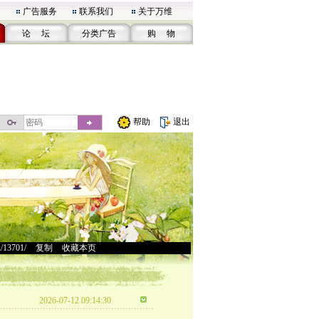
广告服务
联系我们
关于万维
论 坛
分类广告
购 物
帮助
退出
u/13701/
>
复制
>
收藏本页
2026-07-12 09:14:30