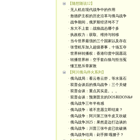
【随想随说12】
· 无人机在现代战争中的作用
· 敖德萨主权的历史沿革与俄乌战争
· 战争期间，俄罗斯经济垮不了
· 东大不上套：战狼战怂哪个多
· 执政权力：获取、维持与转移
· 当今世界最强的三个国家以及存在
· 张雪机车加入超级赛事，十场五夺
· 世界杯转播权：香港印度中国愿花
· 转播世界杯：空手套白狼与拒当冤
· 懂王怒斥章家敦
【阿川俄乌停火系列】
· 俄乌战局：看云卷云舒，等水落石
· 双普会谈后的俄乌战争：三个关键
· 双普会谈：重点其实是。。。
· 双普会谈：预测普京的DOS和DON&#
· 俄乌战争三年半有感
· 俄乌战争：谁不意愿立即结束？
· 俄乌战争：阿川第三张牛皮又吹破
· 俄乌战争2025：果然是边打边谈的
· 俄乌战争：川普三张牛皮已吹破俩
· 俄乌战争结局：剁手脚 嘎腰子？