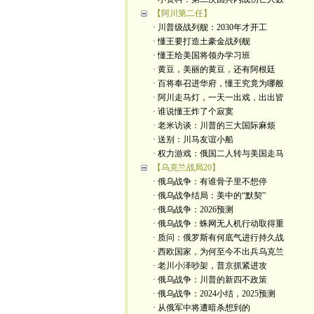
【阿川第二任】
· 川普级战列舰：2030年才开工
· 懂王要打造土豪金战列舰
· 懂王给美国将领办学习班
· 黄豆，美丽的黄豆，还有阿根廷
· 百将奉召进华府，懂王究竟为哪般
· 阿川走马灯，一天一出戏，出出皆
· 谁说懂王炸了个寂寞
· 老米访谈：川普的三大国际麻烦
· 送别：川马友谊小船
· 权力游戏：俄国二人转与美国走马
【乌克兰战局20】
· 俄乌战争：有谁骨子里不想停
· 俄乌战争结局：美中的“默契”
· 俄乌战争：2026预测
· 俄乌战争：蛛网无人机行动取得重
· 质问：俄罗斯有何底气进行持久战
· 西欧国家，为何至今不出兵乌克兰
· 老川小泽吵架，普京抓紧进攻
· 俄乌战争：川普的新四不政策
· 俄乌战争：2024小结，2025预测
· 从俄军中将遭暗杀想到的