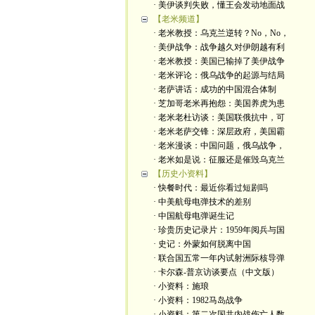
· 美伊谈判失败，懂王会发动地面战
【老米频道】
· 老米教授：乌克兰逆转？No，No，
· 美伊战争：战争越久对伊朗越有利
· 老米教授：美国已输掉了美伊战争
· 老米评论：俄乌战争的起源与结局
· 老萨讲话：成功的中国混合体制
· 芝加哥老米再抱怨：美国养虎为患
· 老米老杜访谈：美国联俄抗中，可
· 老米老萨交锋：深层政府，美国霸
· 老米漫谈：中国问题，俄乌战争，
· 老米如是说：征服还是催毁乌克兰
【历史小资料】
· 快餐时代：最近你看过短剧吗
· 中美航母电弹技术的差别
· 中国航母电弹诞生记
· 珍贵历史记录片：1959年阅兵与国
· 史记：外蒙如何脱离中国
· 联合国五常一年内试射洲际核导弹
· 卡尔森-普京访谈要点（中文版）
· 小资料：施琅
· 小资料：1982马岛战争
· 小资料：第二次国共内战伤亡人数