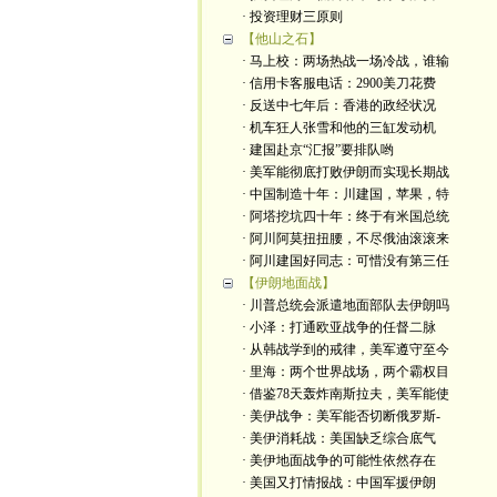
· 投资理财三原则
【他山之石】
· 马上校：两场热战一场冷战，谁输
· 信用卡客服电话：2900美刀花费
· 反送中七年后：香港的政经状况
· 机车狂人张雪和他的三缸发动机
· 建国赴京“汇报”要排队哟
· 美军能彻底打败伊朗而实现长期战
· 中国制造十年：川建国，苹果，特
· 阿塔挖坑四十年：终于有米国总统
· 阿川阿莫扭扭腰，不尽俄油滚滚来
· 阿川建国好同志：可惜没有第三任
【伊朗地面战】
· 川普总统会派遣地面部队去伊朗吗
· 小泽：打通欧亚战争的任督二脉
· 从韩战学到的戒律，美军遵守至今
· 里海：两个世界战场，两个霸权目
· 借鉴78天轰炸南斯拉夫，美军能使
· 美伊战争：美军能否切断俄罗斯-
· 美伊消耗战：美国缺乏综合底气
· 美伊地面战争的可能性依然存在
· 美国又打情报战：中国军援伊朗