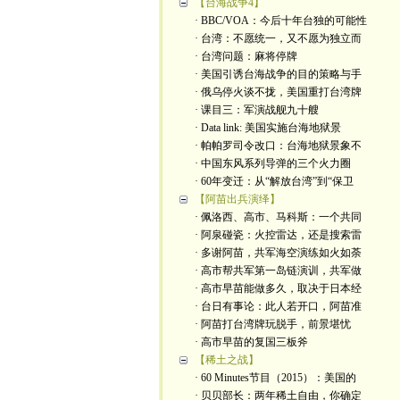
【台海战争4】
· BBC/VOA：今后十年台独的可能性
· 台湾：不愿统一，又不愿为独立而
· 台湾问题：麻将停牌
· 美国引诱台海战争的目的策略与手
· 俄乌停火谈不拢，美国重打台湾牌
· 课目三：军演战舰九十艘
· Data link: 美国实施台海地狱景
· 帕帕罗司令改口：台海地狱景象不
· 中国东风系列导弹的三个火力圈
· 60年变迁：从“解放台湾”到“保卫
【阿苗出兵演绎】
· 佩洛西、高市、马科斯：一个共同
· 阿泉碰瓷：火控雷达，还是搜索雷
· 多谢阿苗，共军海空演练如火如荼
· 高市帮共军第一岛链演训，共军做
· 高市早苗能做多久，取决于日本经
· 台日有事论：此人若开口，阿苗准
· 阿苗打台湾牌玩脱手，前景堪忧
· 高市早苗的复国三板斧
【稀土之战】
· 60 Minutes节目（2015）：美国的
· 贝贝部长：两年稀土自由，你确定