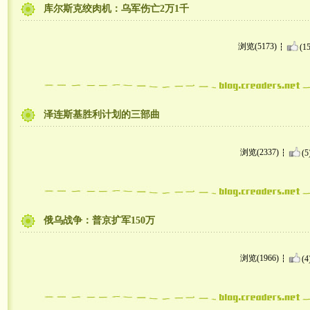
库尔斯克绞肉机：乌军伤亡2万1千
浏览(5173)
(15
泽连斯基胜利计划的三部曲
浏览(2337)
(5
俄乌战争：普京扩军150万
浏览(1966)
(4