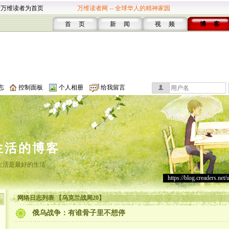
设万维读者为首页
万维读者网 -- 全球华人的精神家园
首 页
新 闻
视 频
博 客
志
控制面板
个人相册
给我留言
生活的博客
生活是最好的生活
https://blog.creaders.net/
网络日志列表 【乌克兰战局20】
俄乌战争：有谁骨子里不想停