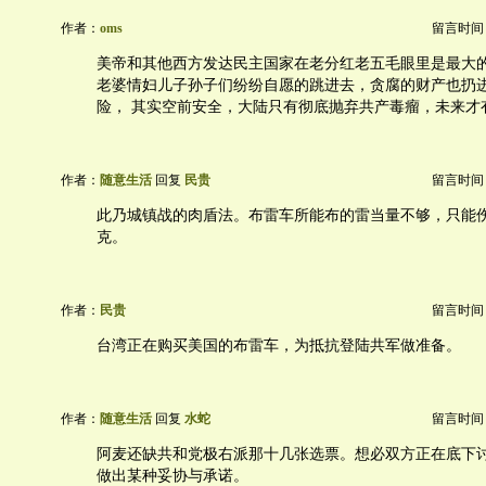
作者：
oms
留言时间：20
美帝和其他西方发达民主国家在老分红老五毛眼里是最大的
老婆情妇儿子孙子们纷纷自愿的跳进去，贪腐的财产也扔
险， 其实空前安全，大陆只有彻底抛弃共产毒瘤，未来才
作者：
随意生活
回复
民贵
留言时间：20
此乃城镇战的肉盾法。布雷车所能布的雷当量不够，只能
克。
作者：
民贵
留言时间：20
台湾正在购买美国的布雷车，为抵抗登陆共军做准备。
作者：
随意生活
回复
水蛇
留言时间：20
阿麦还缺共和党极右派那十几张选票。想必双方正在底下
做出某种妥协与承诺。