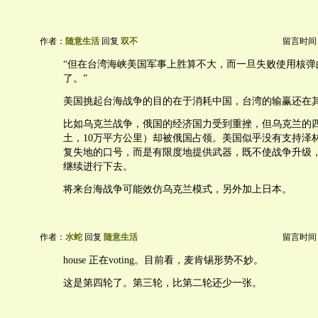
作者：
随意生活
回复
双不
留言时间：20
“但在台湾海峡美国军事上胜算不大，而一旦失败使用核弹
了。”
美国挑起台海战争的目的在于消耗中国，台湾的输赢还在
比如乌克兰战争，俄国的经济国力受到重挫，但乌克兰的四
土，10万平方公里）却被俄国占领。美国似乎没有支持泽
复失地的口号，而是有限度地提供武器，既不使战争升级
继续进行下去。
将来台海战争可能效仿乌克兰模式，另外加上日本。
作者：
水蛇
回复
随意生活
留言时间：20
house 正在voting。目前看，麦肯锡形势不妙。
这是第四轮了。第三轮，比第二轮还少一张。