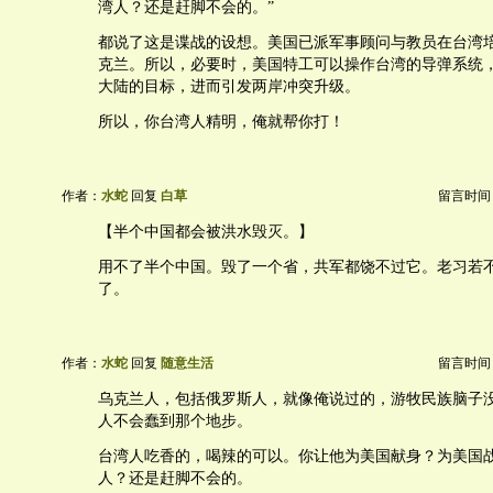
湾人？还是赶脚不会的。”
都说了这是谍战的设想。美国已派军事顾问与教员在台湾
克兰。所以，必要时，美国特工可以操作台湾的导弹系统
大陆的目标，进而引发两岸冲突升级。
所以，你台湾人精明，俺就帮你打！
作者：
水蛇
回复
白草
留言时间：20
【半个中国都会被洪水毁灭。】
用不了半个中国。毁了一个省，共军都饶不过它。老习若
了。
作者：
水蛇
回复
随意生活
留言时间：20
乌克兰人，包括俄罗斯人，就像俺说过的，游牧民族脑子
人不会蠢到那个地步。
台湾人吃香的，喝辣的可以。你让他为美国献身？为美国
人？还是赶脚不会的。