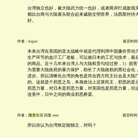
台湾独立也好，被大陆武力统一也好，或者两岸打成敌我
都比台商与大陆寡头联合起来威胁文明世界，法西斯对待
好。
作者：
hapoi
留言时间：20
本来台湾在美国的亚太战略中就是代理利用中国廉价劳动
生产环节的血汗工厂老板，可以偷日本的工艺与技术，最
的商品。近十几年来台湾人与大陆权贵勾结过密，1）损害
为需要大陆政府的暴力保护，助长了大陆政权的黑社会化
进步。所以清晰化台湾的角色是符合西方民主社会及大陆
的。这就是个邪恶之岛，本身政治上还算民主，邪恶的是
邪恶力量，对日本是邪恶力量，对美国也是邪恶力量，但
连美中，日中之间的商业邪恶桥梁。
作者：
随意生活
回复
oms
留言时间：20
所以你认为台湾铁定能独立，对吗？