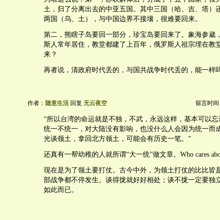
土，归了分离出去的中亚五国。其中三国（哈、吉、塔）
两国（乌、土），与中国边界不接壤，很难要回来。
第二，熊瞎子岛要回一部分，珍宝岛要回来了。象海参崴
斯人常年居住，教堂都建了上百年，俄罗斯人祖宗埋在教
来？
再者说，清政府时代丢的，与国共战争时代丢的，能一样
作者：
随意生活
回复
无云夜空
留言时间：20
“所以台湾的命运就是不独，不武，永远这样，基本可以忘
统一不统一，对大陆没有影响，也没什么人会因为统一而
光谈领土，拿回北方领土，可能会有历史一笔。”
还真有一帮幼稚的人就所谓“大一统”做文章。Who cares abou
现在是为了领土要打仗。古今中外，为领土打仗的比比皆
部战争都不停发生。谈得拢就好好相处；谈不拢一定要独
如此而已。