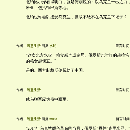
北约比小泽看得明白，就是俺刚说的：以乌克兰一己之力
米亚，包括顿巴斯等地。
北约也许会以接受乌克兰，换取不绝不在乌克兰下场子？
作者：
随意生活
回复
水蛇
留言时间：20
“这次北方水灾，粮食减产成定局。俄罗斯此时打的越拉垮
的粮食越便宜。”
是的。西方制裁反倒帮助了中国。
作者：
随意生活
留言时间：20
俄乌联军应为俄中联军。
作者：
随意生活
回复
must
留言时间：20
“2014年乌克兰颜色革命的当月，俄罗斯“吞并”克里米亚。