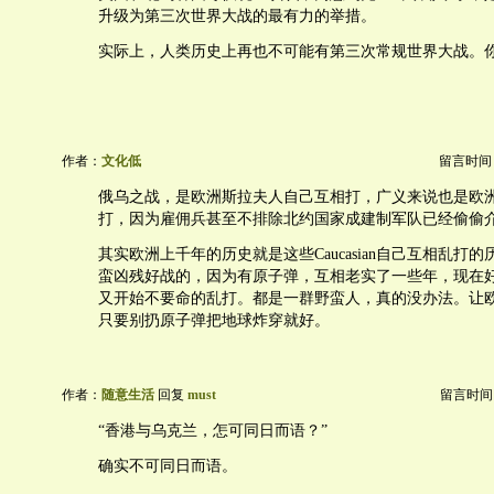
升级为第三次世界大战的最有力的举措。
实际上，人类历史上再也不可能有第三次常规世界大战。
作者：
文化低
留言时间：20
俄乌之战，是欧洲斯拉夫人自己互相打，广义来说也是欧洲Cau
打，因为雇佣兵甚至不排除北约国家成建制军队已经偷偷
其实欧洲上千年的历史就是这些Caucasian自己互相乱打
蛮凶残好战的，因为有原子弹，互相老实了一些年，现在
又开始不要命的乱打。都是一群野蛮人，真的没办法。让
只要别扔原子弹把地球炸穿就好。
作者：
随意生活
回复
must
留言时间：20
“香港与乌克兰，怎可同日而语？”
确实不可同日而语。