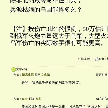
除非北约最终耐不住出兵，
兵源枯竭的乌国能撑多久？
【注】按伤亡3比1的惯例，50万估
到俄军火炮力量远大于乌军，大型火
乌军伤亡的实际数字很有可能更高。
浏览(5095)
(16)
文章评论
作者：
随意生活
回复
文化低
留言时间：20
是的，俄乌战争是欧洲的局部军事冲突。
作者：
must
回复
盘桓
留言时间：20
美国和北约各国尽快统一认识，同意乌克兰 ‘火线入约’，