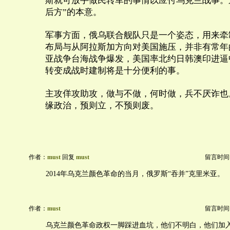
斯就可放手做民转军的事情以应付乌克兰战事。
后方”的本意。
军事方面，俄乌联合舰队只是一个姿态，用来牵
布局与从阿拉斯加方向对美国施压，并非有常年
亚战争台海战争爆发，美国率北约日韩澳印进逼
转变成战时建制将是十分便利的事。
主攻佯攻助攻，做与不做，何时做，兵不厌诈也
缘政治，预则立，不预则废。
作者：
must
回复
must
留言时间：20
2014年乌克兰颜色革命的当月，俄罗斯“吞并”克里米亚。
作者：
must
留言时间：20
乌克兰颜色革命政权一脚踩进血坑，他们不明白，他们加