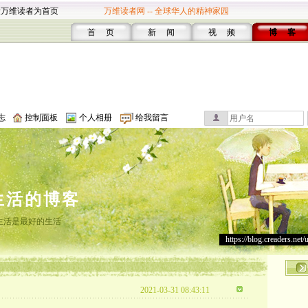
设万维读者为首页
万维读者网 -- 全球华人的精神家园
首 页
新 闻
视 频
博 客
志
控制面板
个人相册
给我留言
生活的博客
生活是最好的生活
https://blog.creaders.net/
2021-03-31 08:43:11