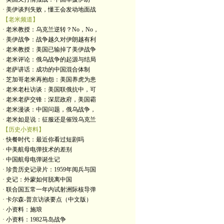
· 美伊谈判失败，懂王会发动地面战
【老米频道】
· 老米教授：乌克兰逆转？No，No，
· 美伊战争：战争越久对伊朗越有利
· 老米教授：美国已输掉了美伊战争
· 老米评论：俄乌战争的起源与结局
· 老萨讲话：成功的中国混合体制
· 芝加哥老米再抱怨：美国养虎为患
· 老米老杜访谈：美国联俄抗中，可
· 老米老萨交锋：深层政府，美国霸
· 老米漫谈：中国问题，俄乌战争，
· 老米如是说：征服还是催毁乌克兰
【历史小资料】
· 快餐时代：最近你看过短剧吗
· 中美航母电弹技术的差别
· 中国航母电弹诞生记
· 珍贵历史记录片：1959年阅兵与国
· 史记：外蒙如何脱离中国
· 联合国五常一年内试射洲际核导弹
· 卡尔森-普京访谈要点（中文版）
· 小资料：施琅
· 小资料：1982马岛战争