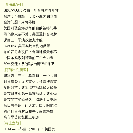
【台海战争4】
· BBC/VOA：今后十年台独的可能性
· 台湾：不愿统一，又不愿为独立而
· 台湾问题：麻将停牌
· 美国引诱台海战争的目的策略与手
· 俄乌停火谈不拢，美国重打台湾牌
· 课目三：军演战舰九十艘
· Data link: 美国实施台海地狱景
· 帕帕罗司令改口：台海地狱景象不
· 中国东风系列导弹的三个火力圈
· 60年变迁：从“解放台湾”到“保卫
【阿苗出兵演绎】
· 佩洛西、高市、马科斯：一个共同
· 阿泉碰瓷：火控雷达，还是搜索雷
· 多谢阿苗，共军海空演练如火如荼
· 高市帮共军第一岛链演训，共军做
· 高市早苗能做多久，取决于日本经
· 台日有事论：此人若开口，阿苗准
· 阿苗打台湾牌玩脱手，前景堪忧
· 高市早苗的复国三板斧
【稀土之战】
· 60 Minutes节目（2015）：美国的