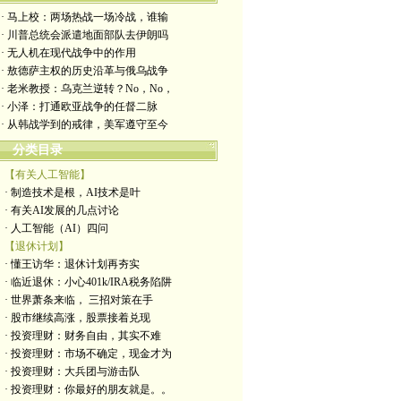
· 马上校：两场热战一场冷战，谁输
· 川普总统会派遣地面部队去伊朗吗
· 无人机在现代战争中的作用
· 敖德萨主权的历史沿革与俄乌战争
· 老米教授：乌克兰逆转？No，No，
· 小泽：打通欧亚战争的任督二脉
· 从韩战学到的戒律，美军遵守至今
分类目录
【有关人工智能】
· 制造技术是根，AI技术是叶
· 有关AI发展的几点讨论
· 人工智能（AI）四问
【退休计划】
· 懂王访华：退休计划再夯实
· 临近退休：小心401k/IRA税务陷阱
· 世界萧条来临， 三招对策在手
· 股市继续高涨，股票接着兑现
· 投资理财：财务自由，其实不难
· 投资理财：市场不确定，现金才为
· 投资理财：大兵团与游击队
· 投资理财：你最好的朋友就是。。