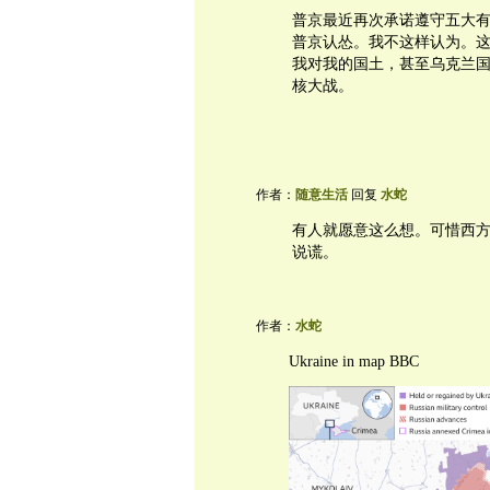
普京最近再次承诺遵守五大
普京认怂。我不这样认为。
我对我的国土，甚至乌克兰
核大战。
作者：
随意生活
回复
水蛇
有人就愿意这么想。可惜西方
说谎。
作者：
水蛇
Ukraine in map BBC