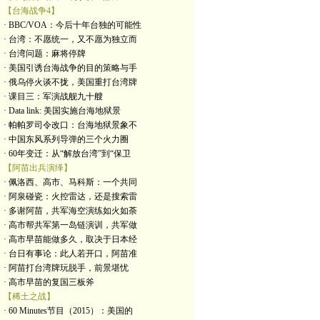
【台海战争4】
· BBC/VOA：今后十年台独的可能性
· 台湾：不愿统一，又不愿为独立而
· 台湾问题：麻将停牌
· 美国引诱台海战争的目的策略与手
· 俄乌停火谈不拢，美国重打台湾牌
· 课目三：军演战舰九十艘
· Data link: 美国实施台海地狱景
· 帕帕罗司令改口：台海地狱景象不
· 中国东风系列导弹的三个火力圈
· 60年变迁：从“解放台湾”到“保卫
【阿苗出兵演绎】
· 佩洛西、高市、马科斯：一个共同
· 阿泉碰瓷：火控雷达，还是搜索雷
· 多谢阿苗，共军海空演练如火如荼
· 高市帮共军第一岛链演训，共军做
· 高市早苗能做多久，取决于日本经
· 台日有事论：此人若开口，阿苗准
· 阿苗打台湾牌玩脱手，前景堪忧
· 高市早苗的复国三板斧
【稀土之战】
· 60 Minutes节目（2015）：美国的