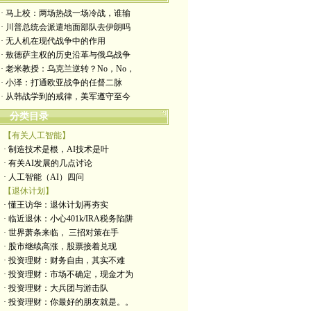
· 马上校：两场热战一场冷战，谁输
· 川普总统会派遣地面部队去伊朗吗
· 无人机在现代战争中的作用
· 敖德萨主权的历史沿革与俄乌战争
· 老米教授：乌克兰逆转？No，No，
· 小泽：打通欧亚战争的任督二脉
· 从韩战学到的戒律，美军遵守至今
分类目录
【有关人工智能】
· 制造技术是根，AI技术是叶
· 有关AI发展的几点讨论
· 人工智能（AI）四问
【退休计划】
· 懂王访华：退休计划再夯实
· 临近退休：小心401k/IRA税务陷阱
· 世界萧条来临， 三招对策在手
· 股市继续高涨，股票接着兑现
· 投资理财：财务自由，其实不难
· 投资理财：市场不确定，现金才为
· 投资理财：大兵团与游击队
· 投资理财：你最好的朋友就是。。