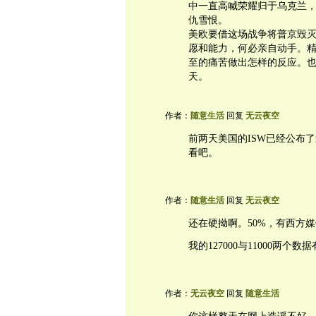
中一直高喊荣耀归于乌克兰
仇雪恨。
美欧要借这场战争将普京毁
愿和能力，何必亲自动手。
至的痛苦做出怎样的反应。
天。
作者：
随意生活
回复
无云夜空
前两天美国的ISW已经公布
看吧。
作者：
随意生活
回复
无云夜空
还在硬拗啊。50%，有西方
我的127000与11000两个
作者：
无云夜空
回复
随意生活