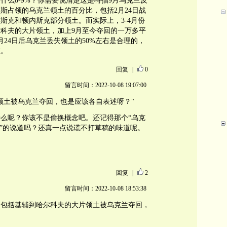
什么8-9%？你需要说清楚这是特指9月乌克兰反
斯占领的乌克兰领土的百分比，包括2月24日战
斯克和顿内斯克部分领土。而实际上，3-4月份
科夫的大片领土，加上9月至今夺回的一万多平
月24日后乌克兰丢失领土的50%左右是合理的，
重。
回复
|
0
留言时间：2022-10-08 19:07:00
领土被乌克兰夺回，也是应该各自表述呀？"
么呢？你该不是偷换概念吧。还记得那个“乌克
上”的说道吗？还真一点说谎不打草稿的味道呢。
回复
|
2
留言时间：2022-10-08 18:53:38
？包括基辅到哈尔科夫的大片领土被乌克兰夺回，