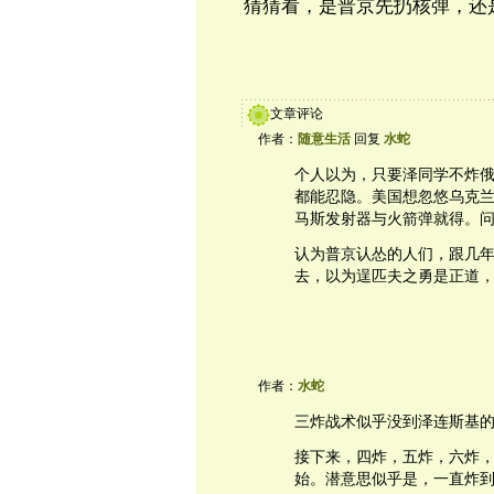
猜猜看，是普京先扔核弹，还
文章评论
作者：
随意生活
回复
水蛇
个人以为，只要泽同学不炸
都能忍隐。美国想忽悠乌克兰
马斯发射器与火箭弹就得。
认为普京认怂的人们，跟几
去，以为逞匹夫之勇是正道
作者：
水蛇
三炸战术似乎没到泽连斯基
接下来，四炸，五炸，六炸
始。潜意思似乎是，一直炸