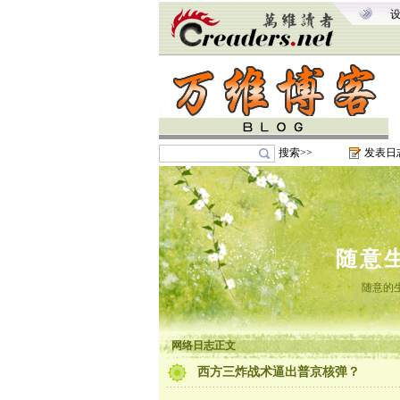
搜索>>
发表日
随意
随意的
网络日志正文
西方三炸战术逼出普京核弹？