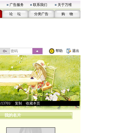
广告服务
联系我们
关于万维
论 坛
分类广告
购 物
帮助
退出
u/13701/
>
复制
>
收藏本页
我的名片