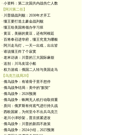
· 小资料：第二次国共内战伤亡人数
【阿川第二任】
· 川普级战列舰：2030年才开工
· 懂王要打造土豪金战列舰
· 懂王给美国将领办学习班
· 黄豆，美丽的黄豆，还有阿根廷
· 百将奉召进华府，懂王究竟为哪般
· 阿川走马灯，一天一出戏，出出皆
· 谁说懂王炸了个寂寞
· 老米访谈：川普的三大国际麻烦
· 送别：川马友谊小船
· 权力游戏：俄国二人转与美国走马
【乌克兰战局20】
· 俄乌战争：有谁骨子里不想停
· 俄乌战争结局：美中的“默契”
· 俄乌战争：2026预测
· 俄乌战争：蛛网无人机行动取得重
· 质问：俄罗斯有何底气进行持久战
· 西欧国家，为何至今不出兵乌克兰
· 老川小泽吵架，普京抓紧进攻
· 俄乌战争：川普的新四不政策
· 俄乌战争：2024小结，2025预测