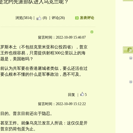
是北约先派部队进入乌克兰呢？
浏览(5814)
(8)
评论(26)
发表评论
留言时间：2022-10-09 15:46:07
俄罗斯本土（不包括克里米亚和公投四省），普京
王炸也很容易，只需提供射程300公里以上的海
问题是，美国敢吗？
年前认为共军要在香港屠城者类似，要么还活在过
，要么根本不懂的什么是军事政治，愚不可及。
回复
|
5
留言时间：2022-10-09 15:12:22
的目的。普京目前还出于隐忍。
，甚至王炸。就像乌克兰发言人所说：这仅仅是开
到普京扔荷包蛋为止。