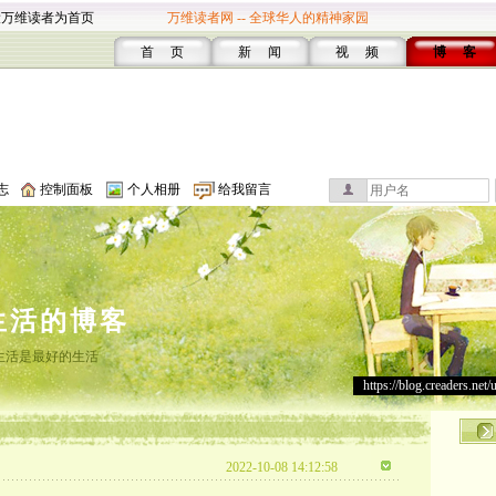
设万维读者为首页
万维读者网 -- 全球华人的精神家园
首 页
新 闻
视 频
博 客
志
控制面板
个人相册
给我留言
生活的博客
生活是最好的生活
https://blog.creaders.net/
2022-10-08 14:12:58