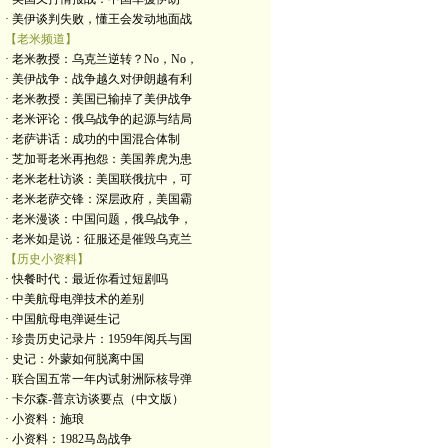
· 美伊谈判失败，懂王会发动地面战
【老米频道】
· 老米教授：乌克兰逆转？No，No，
· 美伊战争：战争越久对伊朗越有利
· 老米教授：美国已输掉了美伊战争
· 老米评论：俄乌战争的起源与结局
· 老萨讲话：成功的中国混合体制
· 芝加哥老米再抱怨：美国养虎为患
· 老米老杜访谈：美国联俄抗中，可
· 老米老萨交锋：深层政府，美国霸
· 老米漫谈：中国问题，俄乌战争，
· 老米如是说：征服还是催毁乌克兰
【历史小资料】
· 快餐时代：最近你看过短剧吗
· 中美航母电弹技术的差别
· 中国航母电弹诞生记
· 珍贵历史记录片：1959年阅兵与国
· 史记：外蒙如何脱离中国
· 联合国五常一年内试射洲际核导弹
· 卡尔森-普京访谈要点（中文版）
· 小资料：施琅
· 小资料：1982马岛战争