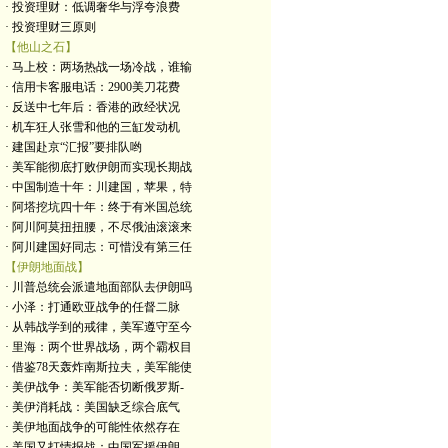
· 投资理财：低调奢华与浮夸浪费
· 投资理财三原则
【他山之石】
· 马上校：两场热战一场冷战，谁输
· 信用卡客服电话：2900美刀花费
· 反送中七年后：香港的政经状况
· 机车狂人张雪和他的三缸发动机
· 建国赴京“汇报”要排队哟
· 美军能彻底打败伊朗而实现长期战
· 中国制造十年：川建国，苹果，特
· 阿塔挖坑四十年：终于有米国总统
· 阿川阿莫扭扭腰，不尽俄油滚滚来
· 阿川建国好同志：可惜没有第三任
【伊朗地面战】
· 川普总统会派遣地面部队去伊朗吗
· 小泽：打通欧亚战争的任督二脉
· 从韩战学到的戒律，美军遵守至今
· 里海：两个世界战场，两个霸权目
· 借鉴78天轰炸南斯拉夫，美军能使
· 美伊战争：美军能否切断俄罗斯-
· 美伊消耗战：美国缺乏综合底气
· 美伊地面战争的可能性依然存在
· 美国又打情报战：中国军援伊朗