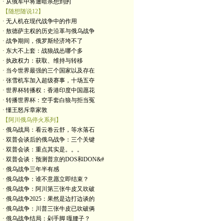
· 从俄军中将遭暗杀想到的
【随想随说12】
· 无人机在现代战争中的作用
· 敖德萨主权的历史沿革与俄乌战争
· 战争期间，俄罗斯经济垮不了
· 东大不上套：战狼战怂哪个多
· 执政权力：获取、维持与转移
· 当今世界最强的三个国家以及存在
· 张雪机车加入超级赛事，十场五夺
· 世界杯转播权：香港印度中国愿花
· 转播世界杯：空手套白狼与拒当冤
· 懂王怒斥章家敦
【阿川俄乌停火系列】
· 俄乌战局：看云卷云舒，等水落石
· 双普会谈后的俄乌战争：三个关键
· 双普会谈：重点其实是。。。
· 双普会谈：预测普京的DOS和DON&#
· 俄乌战争三年半有感
· 俄乌战争：谁不意愿立即结束？
· 俄乌战争：阿川第三张牛皮又吹破
· 俄乌战争2025：果然是边打边谈的
· 俄乌战争：川普三张牛皮已吹破俩
· 俄乌战争结局：剁手脚 嘎腰子？