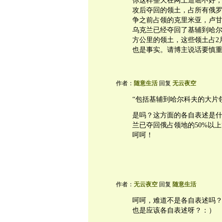
你这样整天在网上造谣不好，
攻后夺回的领土，占所有俄罗
争之前占领的克里米亚，卢甘
乌克兰已经夺回了基辅到哈尔
方公里的领土，这些领土占2
也是事实。请博主说话要慎
作者：
随意生活
回复
无云夜空
“包括基辅到哈尔科夫的大片
是吗？这方面的各自表述是什
兰已夺回俄占领地的50%以
呵呵！
作者：
无云夜空
回复
随意生活
呵呵，难道不是各自表述吗
也是应该各自表述呀？：）