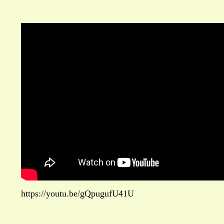
https://youtu.be/gQpugufU41U