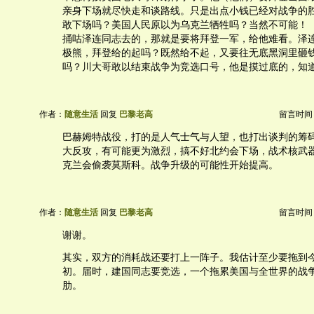
亲身下场就尽快走和谈路线。只是出点小钱已经对战争的
敢下场吗？美国人民原以为乌克兰牺牲吗？当然不可能！（
捅咕泽连同志去的，那就是要将拜登一军，给他难看。泽
极熊，拜登给的起吗？既然给不起，又要往无底黑洞里砸
吗？川大哥敢以结束战争为竞选口号，他是摸过底的，知
作者：
随意生活
回复
巴黎老高
留言时间：20
巴赫姆特战役，打的是人气士气与人望，也打出谈判的筹
大反攻，有可能更为激烈，搞不好北约会下场，战术核武
克兰会偷袭莫斯科。战争升级的可能性开始提高。
作者：
随意生活
回复
巴黎老高
留言时间：20
谢谢。
其实，双方的消耗战还要打上一阵子。我估计至少要拖到
初。届时，建国同志要竞选，一个拖累美国与全世界的战
肋。