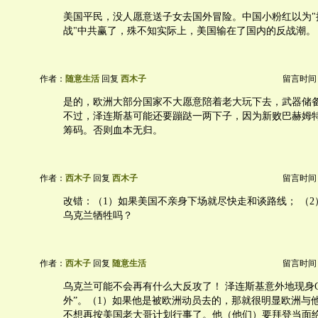
美国平民，没人愿意送子女去国外冒险。中国小粉红以为"抗美
战"中共赢了，殊不知实际上，美国输在了国内的反战潮。
作者：
随意生活
回复
西木子
留言时间：20
是的，欧洲大部分国家不大愿意陪着老大玩下去，武器储
不过，泽连斯基可能还要蹦跶一两下子，因为新败巴赫姆
筹码。否则血本无归。
作者：
西木子
回复
西木子
留言时间：20
改错：（1）如果美国不亲身下场就尽快走和谈路线； （
乌克兰牺牲吗？
作者：
西木子
回复
随意生活
留言时间：20
乌克兰可能不会再有什么大反攻了！ 泽连斯基意外地现身G
外”。（1）如果他是被欧洲动员去的，那就很明显欧洲与
不想再按美国老大哥计划行事了。他（他们）要拜登当面