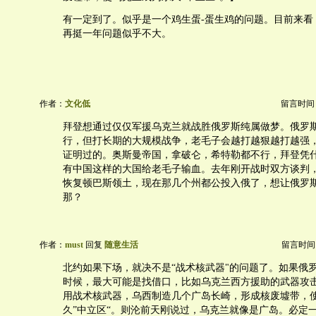
有一定到了。似乎是一个鸡生蛋-蛋生鸡的问题。目前来看
再挺一年问题似乎不大。
作者：
文化低
留言时间：20
拜登想通过仅仅军援乌克兰就战胜俄罗斯纯属做梦。俄罗
行，但打长期的大规模战争，老毛子会越打越狠越打越强
证明过的。奥斯曼帝国，拿破仑，希特勒都不行，拜登凭
有中国这样的大国给老毛子输血。去年刚开战时双方谈判
恢复顿巴斯领土，现在那几个州都公投入俄了，想让俄罗
那？
作者：
must
回复
随意生活
留言时间：20
北约如果下场，就决不是“战术核武器"的问题了。如果俄
时候，最大可能是找借口，比如乌克兰西方援助的武器攻
用战术核武器，乌西制造几个广岛长崎，形成核废墟带，
久”中立区“。则沦前天刚说过，乌克兰就像是广岛。必定