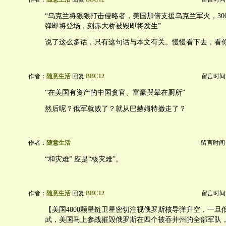
“乌克兰将狠狠打击侵略者，美国加倍支援乌克兰军火，30
弹即将登场，刻赤大桥被毁即将发生”
说了这么多话，只有这句话与本文有关。慢慢看下去，看
作者：
随意生活
回复
BBC12
留言时间：20
“在美国有资产的中国贪官、富豪哭晕在厕所”
然后呢？俄军就败了？就从巴赫姆特撤走了？
作者：
随意生活
留言时间：20
“和灾难” 应是“核灾难”。
作者：
随意生活
回复
BBC12
留言时间：20
【美国4800颗星链卫星密切注视俄罗斯核导弹升空，一旦
武，美国马上参战摧毁俄罗斯在四个被吞并州的全部军队