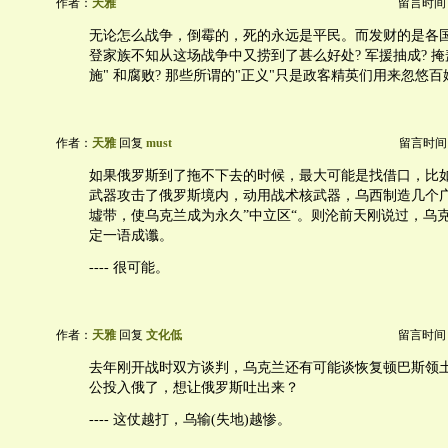
作者：
天雅
留言时间：20
无论怎么战争，倒霉的，死的永远是平民。而发财的是各
登家族不知从这场战争中又捞到了甚么好处? 军援抽成? 掩
施" 和腐败? 那些所谓的"正义"只是政客精英们用来忽悠
作者：
天雅
回复
must
留言时间：20
如果俄罗斯到了拖不下去的时候，最大可能是找借口，比
武器攻击了俄罗斯境内，动用战术核武器，乌西制造几个
墟带，使乌克兰成为永久”中立区“。则沦前天刚说过，乌
定一语成谶。
---- 很可能。
作者：
天雅
回复
文化低
留言时间：20
去年刚开战时双方谈判，乌克兰还有可能谈恢复顿巴斯领
公投入俄了，想让俄罗斯吐出来？
---- 这仗越打，乌输(失地)越惨。