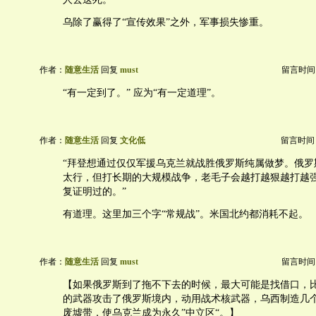
乌除了赢得了“宣传效果”之外，军事损失惨重。
作者：
随意生活
回复
must
留言时间：20
“有一定到了。” 应为“有一定道理”。
作者：
随意生活
回复
文化低
留言时间：20
“拜登想通过仅仅军援乌克兰就战胜俄罗斯纯属做梦。俄罗
太行，但打长期的大规模战争，老毛子会越打越狠越打越
复证明过的。”
有道理。这里加三个字“常规战”。米国北约都消耗不起。
作者：
随意生活
回复
must
留言时间：20
【如果俄罗斯到了拖不下去的时候，最大可能是找借口，
的武器攻击了俄罗斯境内，动用战术核武器，乌西制造几
废墟带，使乌克兰成为永久”中立区“。】