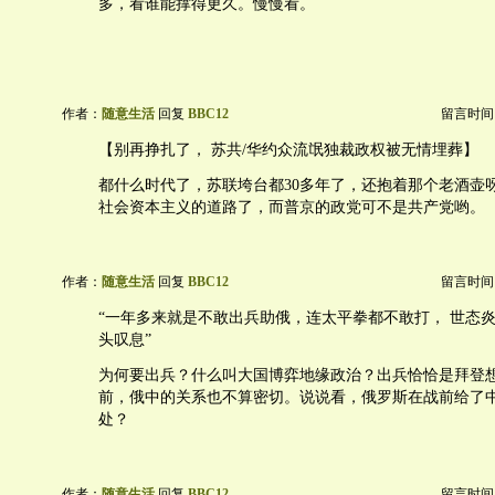
多，看谁能撑得更久。慢慢看。
作者：
随意生活
回复
BBC12
留言时间：20
【别再挣扎了， 苏共/华约众流氓独裁政权被无情埋葬】
都什么时代了，苏联垮台都30多年了，还抱着那个老酒壶
社会资本主义的道路了，而普京的政党可不是共产党哟。
作者：
随意生活
回复
BBC12
留言时间：20
“一年多来就是不敢出兵助俄，连太平拳都不敢打， 世态炎
头叹息”
为何要出兵？什么叫大国博弈地缘政治？出兵恰恰是拜登
前，俄中的关系也不算密切。说说看，俄罗斯在战前给了
处？
作者：
随意生活
回复
BBC12
留言时间：20