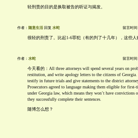
轻刑责的目的是换取被告的听证与揭发。
作者：
随意生活
回复
水蛇
留言时间：20
很轻的刑责了。比起1-6罪犯（有的判了十几年），这些人
作者：
水蛇
留言时间：20
今天看的：All three attorneys will spend several years on proba
restitution, and write apology letters to the citizens of Georgia
testify in future trials and give statements to the district attorne
Prosecutors agreed to language making them eligible for first-t
under Georgia law, which means they won’t have convictions o
they successfully complete their sentences.
随博怎么想？