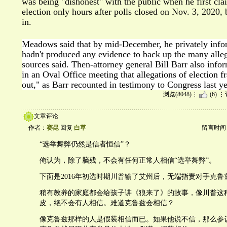
was being "dishonest" with the public when he first cl
election only hours after polls closed on Nov. 3, 2020, 
in.
Meadows said that by mid-December, he privately info
hadn't produced any evidence to back up the many alle
sources said. Then-attorney general Bill Barr also i
in an Oval Office meeting that allegations of election 
out," as Barr recounted in testimony to Congress last ye
浏览(8048)
(6)
文章评论
作者：
赛昆
回复
白草
留言时间：20
“选举舞弊仍然是信者恒信”？
俺认为，除了脑残，不会有任何正常人相信“选举舞弊”。
下面是2016年初选时期川普输了艾州后，无端指责对手克鲁
稍有教养的家庭都会给孩子讲《狼来了》的故事，像川普这
皮，绝不会有人相信。难道克鲁兹会相信？
像克鲁兹那样的人是假装相信而已。如果他说不信，那么参