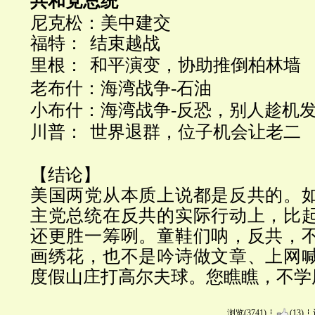
共和党总统
尼克松：美中建交
福特：
结束越战
里根：
和平演变，协助推倒柏林墙
老布什：海湾战争
-
石油
小布什：海湾战争
-
反恐，别人趁机
川普：
世界退群，位子机会让老二
【结论】
美国两党从本质上说都是反共的。
主党总统在反共的实际行动上，比
还更胜一筹咧。童鞋们呐，反共，
画绣花，也不是吟诗做文章、上网
度假山庄打高尔夫球。您瞧瞧，
不学
浏览(3741)
(13)