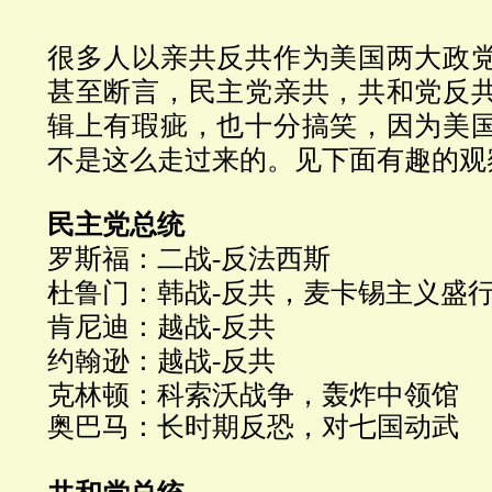
很多人以亲共反共作为美国两大政
甚至断言，民主党亲共，共和党反
辑上有瑕疵，也十分搞笑，因为美
不是这么走过来的。见下面有趣的观
民主党总统
罗斯福：二战
-
反法西斯
杜鲁门：韩战
-
反共，麦卡锡主义盛
肯尼迪：越战-反共
约翰逊：越战
-
反共
克林顿：科索沃战争，轰炸中领馆
奥巴马：长时期反恐，对七国动武