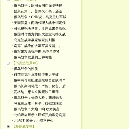
· 俄乌战争：欧洲帝国们面临抉择
· 普京认为：川普停火28条，还差一
· 俄乌战争：CNN说，乌克兰红军城
· 美国算盘：两场代理人战争绑定俄
· 司机甩锅满世界，亚速原来是流氓
· 俄国对付西方的四大法宝与持久战
· 乌克兰战争赢家输家的判据
· 乌克兰战争的大赢家其实是。。。
· 俄军东攻西扰中围 乌克兰吃紧
· 俄乌战争发展的三种可能
【乌克兰战局16】
· 俄乌战争的性质
· 何谓乌克兰反攻取得重大突破
· 俄中有可能组建远东联合部队吗？
· 俄乌长期消耗战：产能、储备、后
· 瓦格纳：想去立陶宛波兰逛逛
· 俄乌战争：你炸大桥，我毁码头，
· 乌克兰反攻一月半：拉锯战继续
· 俄乌战争：大炮一响 欧穷美富
· 北约峰会显示：巨鳄开始瓜分乌克
· 北约7月峰会：小泽不开心
【海参崴专栏】