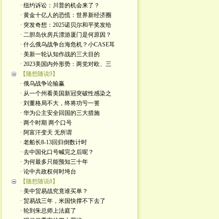
· 纽约诉讼：川普的机会来了？
· 黄金十亿人的恐慌：世界新经济圈
· 突发奇想：2025诺贝尔和平奖发给
· 二胆岛伙房兵漂游厦门是何原因？
· 什么俄乌战争台海危机？小CASE耳
· 美新一轮认知作战的三大目的
· 2023美国内外形势：两党对欧、三
【随想随说9】
· 俄乌战争论输赢
· 从一个州看美国新冠突破性感染之
· 刘董格局不大，终将功亏一篑
· 华为公主安全回国的三大措施
· 两个时期 两个口号
· 阿富汗变天 无所谓
· 老船长8-13回归倒数计时
· 去中国化口号喊完之后呢？
· 为何最多只能预知三十年
· 论中共政权何时垮台
【随想随说8】
· 美中贸易战究竟谁买单？
· 贸易战三年，米国快撑不下去了
· 轮到朱总师上法庭了