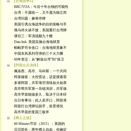
【台海战争4】
· BBC/VOA：今后十年台独的可能性
· 台湾：不愿统一，又不愿为独立而
· 台湾问题：麻将停牌
· 美国引诱台海战争的目的策略与手
· 俄乌停火谈不拢，美国重打台湾牌
· 课目三：军演战舰九十艘
· Data link: 美国实施台海地狱景
· 帕帕罗司令改口：台海地狱景象不
· 中国东风系列导弹的三个火力圈
· 60年变迁：从“解放台湾”到“保卫
【阿苗出兵演绎】
· 佩洛西、高市、马科斯：一个共同
· 阿泉碰瓷：火控雷达，还是搜索雷
· 多谢阿苗，共军海空演练如火如荼
· 高市帮共军第一岛链演训，共军做
· 高市早苗能做多久，取决于日本经
· 台日有事论：此人若开口，阿苗准
· 阿苗打台湾牌玩脱手，前景堪忧
· 高市早苗的复国三板斧
【稀土之战】
· 60 Minutes节目（2015）：美国的
· 贝贝部长：两年稀土自由，你确定