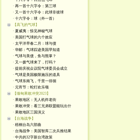
· 再一首十六字令：第三球
· 又一首十六字令：此球非彼球
· 十六字令：球（外一首）
【高飞的气球】
· 夏威夷：惊见神秘气球
· 美国打气球的六个效应
· 太平洋早春二月：球与债
· 华邮：气球踪迹美国早知道
· 气球与美债，鱼与熊掌？
· 又一拨气球来了，打吗？
· 提前庆祝众议院气球委员会成立
· 气球是美国极限施压的道具
· 气球东南飞，千里一徘徊
· 元宵节：蛇灯欢乐颂
【缅甸果敢冲突2023】
· 果敢地区：无人机炸老街
· 果敢冲突：看三兄弟联盟能玩出什
· 果敢地区三国演义
【台海战争】
· 梧桐台岛六部曲
· 台海战争：美国智库二次兵推结果
· 中共的32字新台湾政策