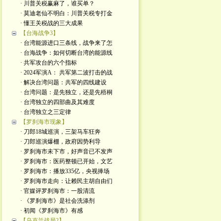
· 川普关税赢麻了，谁买单？
· 莫迪老仙不明白：川普关税专打金
· 懂王关税战的三大成果
【台海战争3】
· 台湾能源进口三条线，战争来了怎
· 台海战争：如何切断台湾的能源线
· 共军攻台的六个指标
· 2024军演A： 共军第二波打击的战
· 解决台湾问题：共军的四线建设
· 台湾问题：是先独立，还是先梧桐
· 台湾独立的四部曲及其难度
· 台湾独立之三定律
【罗刹海市现象】
· 刀郎18城巡演，三架马车狂奔
· 刀郎巡演爆棚，政府因势利导
· 罗刹海市未下市，好声音已不发声
· 罗刹海市：医药整顿已开始，文艺
· 罗刹海市：播放335亿，央视捧场
· 罗刹海市走向：让赖民主胡自由们
· 官媒评罗刹海市：一股清流
· 《罗刹海市》是社会洗涤剂
· 初闻《罗刹海市》有感
【乌克兰战局2】