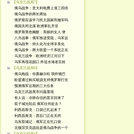
【乌克兰战局7】
· 俄乌战争：意大利电费上涨三四倍
· 俄乌战争的两长两短
· 俄罗斯应该学习民主国家而撤军吗
· 俄国关闭北溪 欧洲寒乱齐至
· 俄罗斯黑色幽默：美丽的女人 便
· 八月战事：俄军推进受阻，乌军反
· 俄乌战争：持久化与全球非美化
· 俄乌战争：两大联盟一个系统正在
· 乌克兰战争：欧洲经济江河日下
· 乌军再现花园口 炸堤水淹老百姓
【乌克兰战局6】
· 俄乌炮战：你轰赫尔松 我炸顿巴
· 欧盟通过购买能源支持俄罗斯打仗
· 预测俄军近期的三大任务
· 乌克兰武器黑市问题显现
· 有人说：冷静自信的普京回来了
· 双子城沦陷后 俄军往何处去？
· 利西昌斯克：口袋已扎起来了
· 利西昌斯克：西后门正在关闭
· 乌东双城记：俄军正在扎口袋
· 北顿涅茨克战役是俄乌战争的一个
【乌克兰战局4】