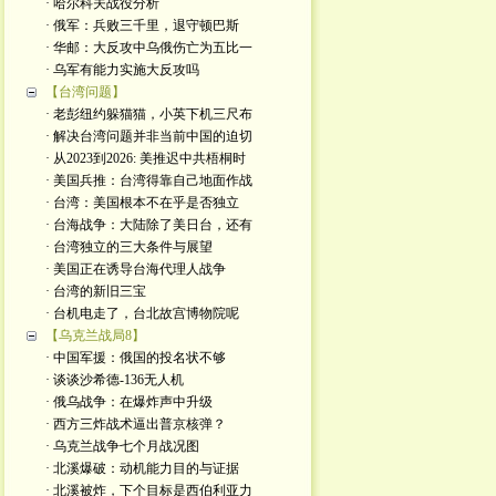
· 哈尔科夫战役分析
· 俄军：兵败三千里，退守顿巴斯
· 华邮：大反攻中乌俄伤亡为五比一
· 乌军有能力实施大反攻吗
【台湾问题】
· 老彭纽约躲猫猫，小英下机三尺布
· 解决台湾问题并非当前中国的迫切
· 从2023到2026: 美推迟中共梧桐时
· 美国兵推：台湾得靠自己地面作战
· 台湾：美国根本不在乎是否独立
· 台海战争：大陆除了美日台，还有
· 台湾独立的三大条件与展望
· 美国正在诱导台海代理人战争
· 台湾的新旧三宝
· 台机电走了，台北故宫博物院呢
【乌克兰战局8】
· 中国军援：俄国的投名状不够
· 谈谈沙希德-136无人机
· 俄乌战争：在爆炸声中升级
· 西方三炸战术逼出普京核弹？
· 乌克兰战争七个月战况图
· 北溪爆破：动机能力目的与证据
· 北溪被炸，下个目标是西伯利亚力