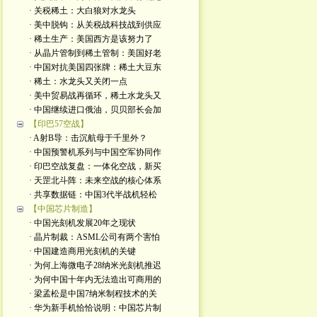
· 关税稀土：大白狼对水龙头
· 美中脱钩：从关税战科技战到供应
· 稀土生产：美国西方是该努力了
· 从晶片管制到稀土管制：美国好老
· 中国对抗美国四张牌：稀土大豆东
· 稀土：水龙头又关闭一点
· 美中贸易战再循环，稀土水龙头又
· 中国继续进口俄油，贝贝部长会加
【印巴57空战】
· A射B导：击沉航母于千里外？
· 中国预警机系列与中国空军协同作
· 印巴空战复盘：一体化空战，新买
· 天罡北斗阵：未来空战的核心体系
· 共享数据链：中国3代半战机轻松
【中国芯片制造】
· 中国光刻机发展20年之现状
· 晶片制裁：ASML公司有两个害怕
· 中国建造商用光刻机的关键
· 为何上海微电子28纳米光刻机推迟
· 为何中国十年内无法造出可商用的
· 梁孟松是中国7纳米制程技术的关
· 华为新手机恰恰说明：中国芯片制