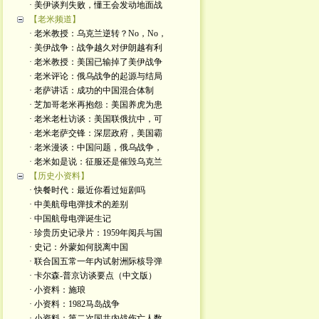
· 美伊谈判失败，懂王会发动地面战
【老米频道】
· 老米教授：乌克兰逆转？No，No，
· 美伊战争：战争越久对伊朗越有利
· 老米教授：美国已输掉了美伊战争
· 老米评论：俄乌战争的起源与结局
· 老萨讲话：成功的中国混合体制
· 芝加哥老米再抱怨：美国养虎为患
· 老米老杜访谈：美国联俄抗中，可
· 老米老萨交锋：深层政府，美国霸
· 老米漫谈：中国问题，俄乌战争，
· 老米如是说：征服还是催毁乌克兰
【历史小资料】
· 快餐时代：最近你看过短剧吗
· 中美航母电弹技术的差别
· 中国航母电弹诞生记
· 珍贵历史记录片：1959年阅兵与国
· 史记：外蒙如何脱离中国
· 联合国五常一年内试射洲际核导弹
· 卡尔森-普京访谈要点（中文版）
· 小资料：施琅
· 小资料：1982马岛战争
· 小资料：第二次国共内战伤亡人数