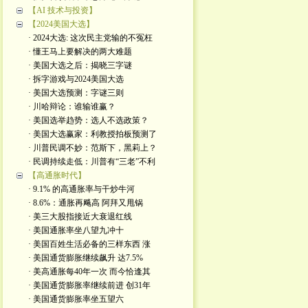
【AI 技术与投资】
【2024美国大选】
· 2024大选: 这次民主党输的不冤枉
· 懂王马上要解决的两大难题
· 美国大选之后：揭晓三字谜
· 拆字游戏与2024美国大选
· 美国大选预测：字谜三则
· 川哈辩论：谁输谁赢？
· 美国选举趋势：选人不选政策？
· 美国大选赢家：利教授拍板预测了
· 川普民调不妙：范斯下，黑莉上？
· 民调持续走低：川普有“三老”不利
【高通胀时代】
· 9.1% 的高通胀率与干炒牛河
· 8.6%：通胀再飚高 阿拜又甩锅
· 美三大股指接近大衰退红线
· 美国通胀率坐八望九冲十
· 美国百姓生活必备的三样东西 涨
· 美国通货膨胀继续飙升 达7.5%
· 美高通胀每40年一次 而今恰逢其
· 美国通货膨胀率继续前进 创31年
· 美国通货膨胀率坐五望六