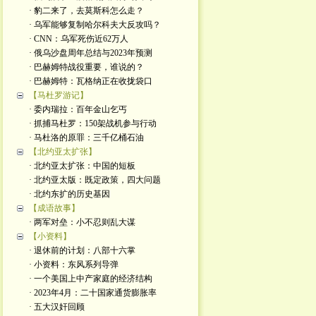
· 豹二来了，去莫斯科怎么走？
· 乌军能够复制哈尔科夫大反攻吗？
· CNN：乌军死伤近62万人
· 俄乌沙盘周年总结与2023年预测
· 巴赫姆特战役重要，谁说的？
· 巴赫姆特：瓦格纳正在收拢袋口
【马杜罗游记】
· 委内瑞拉：百年金山乞丐
· 抓捕马杜罗：150架战机参与行动
· 马杜洛的原罪：三千亿桶石油
【北约亚太扩张】
· 北约亚太扩张：中国的短板
· 北约亚太版：既定政策，四大问题
· 北约东扩的历史基因
【成语故事】
· 两军对垒：小不忍则乱大谋
【小资料】
· 退休前的计划：八部十六掌
· 小资料：东风系列导弹
· 一个美国上中产家庭的经济结构
· 2023年4月：二十国家通货膨胀率
· 五大汉奸回顾