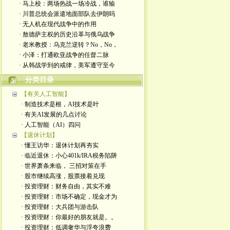
· 马上校：两场热战一场冷战，谁输
· 川普总统会派遣地面部队去伊朗吗
· 无人机在现代战争中的作用
· 敖德萨主权的历史沿革与俄乌战争
· 老米教授：乌克兰逆转？No，No，
· 小泽：打通欧亚战争的任督二脉
· 从韩战学到的戒律，美军遵守至今
分类目录
【有关人工智能】
· 制造技术是根，AI技术是叶
· 有关AI发展的几点讨论
· 人工智能（AI）四问
【退休计划】
· 懂王访华：退休计划再夯实
· 临近退休：小心401k/IRA税务陷阱
· 世界萧条来临， 三招对策在手
· 股市继续高涨，股票接着兑现
· 投资理财：财务自由，其实不难
· 投资理财：市场不确定，现金才为
· 投资理财：大兵团与游击队
· 投资理财：你最好的朋友就是。。
· 投资理财：低调奢华与浮夸浪费