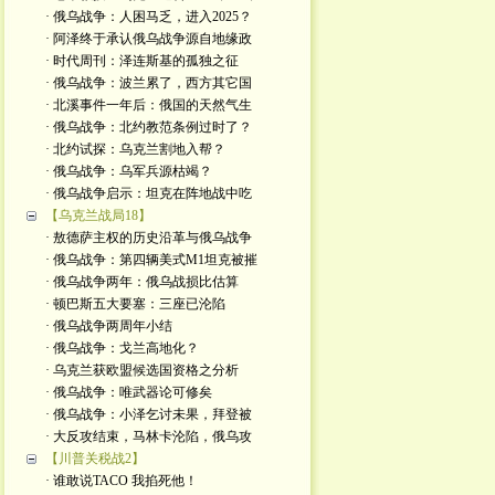
· 俄乌战争：人困马乏，进入2025？
· 阿泽终于承认俄乌战争源自地缘政
· 时代周刊：泽连斯基的孤独之征
· 俄乌战争：波兰累了，西方其它国
· 北溪事件一年后：俄国的天然气生
· 俄乌战争：北约教范条例过时了？
· 北约试探：乌克兰割地入帮？
· 俄乌战争：乌军兵源枯竭？
· 俄乌战争启示：坦克在阵地战中吃
【乌克兰战局18】
· 敖德萨主权的历史沿革与俄乌战争
· 俄乌战争：第四辆美式M1坦克被摧
· 俄乌战争两年：俄乌战损比估算
· 顿巴斯五大要塞：三座已沦陷
· 俄乌战争两周年小结
· 俄乌战争：戈兰高地化？
· 乌克兰获欧盟候选国资格之分析
· 俄乌战争：唯武器论可修矣
· 俄乌战争：小泽乞讨未果，拜登被
· 大反攻结束，马林卡沦陷，俄乌攻
【川普关税战2】
· 谁敢说TACO 我掐死他！