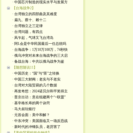
· 中国芯片制造的现实水平与发展方
【台海战争2】
· 台湾独立的四部曲及其难度
· 扁九、蔡十、赖十二
· 台湾独立之三定律
· 台湾问题，有四点
· 风乍起，气球又飞台湾岛
· 阿L会是中华民国最后一任总统吗
· 台海战争：1万10万100万，74秒快
· 俄乌冲突对未来台海战争的三大启
· 备战台海：中共以俄乌战争为鉴
【随想随说11】
· 中国历史：“国”与“匪”之转换
· 中国三大财阀：老实与不老实
· 台湾对大陆贸易的几个数据
· 再发奇想：2024诺贝尔和平奖得主
· 普京出访：意在组建两个“+联盟”
· 基辛格长寿的两个诀窍
· 马大叔玩银行
· 元首会面：美中和解？
· 中东冲突：美国面临又一场反恐战
· 新时代的冲锋队员，老厉害了
【美中贸易科技金融战】