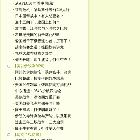
· 从APEC30年 看中国崛起
· 红海危机：哈马斯外溢+代理人行
· 日本侵华战争：有人想更名？
· 麦十五朗下，建国上如何？
· 放与收：江时代与习时代之比较
· 21世纪美国的新全球化战略
· 爱国者干下极音速匕首，厉害了！
· 越南待客之道：挂国旗有讲究
· 气球大叔布林肯之烦恼
· 仰天长啸：即生波音，何生空巴？
【美以伊战争2026】
· 阿川的伊朗烦恼：误判宫斗、骑虎
· 比较越战，预测伊朗战争结局
· 美国40年制裁：铸就伊朗打消耗战
· 中东漕运：054A护航四油轮
· 美伊战争：添酒回灯重开宴
· 美国战斧飞弹的储备与产能
· 懂王威武：打伊朗赢麻了！
· 伊朗的导弹存储与产能，以及消耗
· 过去五年三场战争：三大启示
· 懂王生财有道：打仗要人付费
【乌克兰战局19】