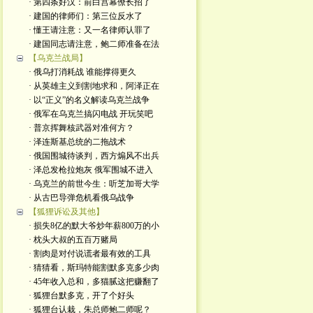
· 第四条好汉：前白宫幕僚长招了
· 建国的律师们：第三位反水了
· 懂王请注意：又一名律师认罪了
· 建国同志请注意，鲍二师准备在法
【乌克兰战局】
· 俄乌打消耗战 谁能撑得更久
· 从英雄主义到割地求和，阿泽正在
· 以“正义”的名义解读乌克兰战争
· 俄军在乌克兰搞闪电战 开玩笑吧
· 普京挥舞核武器对准何方？
· 泽连斯基总统的二拖战术
· 俄国围城待谈判，西方煽风不出兵
· 泽总发枪拉炮灰 俄军围城不进入
· 乌克兰的前世今生：听芝加哥大学
· 从古巴导弹危机看俄乌战争
【狐狸诉讼及其他】
· 损失8亿的默大爷炒年薪800万的小
· 枕头大叔的五百万赌局
· 割肉是对付说谎者最有效的工具
· 猜猜看，斯玛特能割默多克多少肉
· 45年收入总和，多猫腻这把赚翻了
· 狐狸台默多克，开了个好头
· 狐狸台认栽，朱总师鲍二师呢？