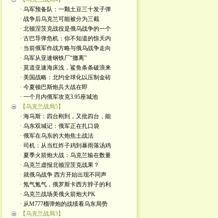
· 乌军预备队：一颗土豆三十发子弹
· 战争后乌克兰可能被分为三截
· 北顿涅茨克战役是俄乌战争的一个
· 古巴导弹危机：你不知道的惊天内
· 当前俄军作战方略与俄乌战争走向
· 乌军从亚速钢铁厂“撤离”
· 莫道亚速海床浅，鲨鱼条条破浪来
· 美国战略：北约全球化以压制金砖
· 今夏顿巴斯炮兵大战在即
· 一个月内俄军攻克3.95座城池
【乌克兰战局5】
· 海马斯：四台刚到，又批四台，能
· 乌东双城记：俄军正在扎口袋
· 俄军在乌东的大炮焦土战法
· 司机：从当红炸子鸡到暴雨落汤鸡
· 夏季火箭炮大战：乌克兰输在数量
· 乌克兰虚报北顿涅茨克战果？
· 就俄乌战争 西方开始出现不同声
· 氖气氪气，俄罗斯卡西方脖子的利
· 乌克兰战场美俄火箭炮大PK
· 从M777榴弹炮的战绩看乌东局势
【乌克兰战局3】