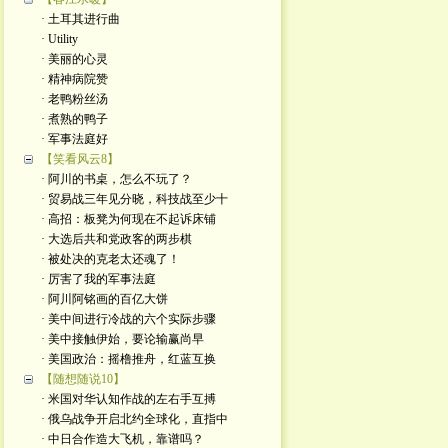
· 土耳其进行曲
· Utility
· 美丽的心灵
· 精神病院赞
· 老鸭粉丝汤
· 煮熟的鸭子
· 军事法庭好
【笑看风云8】
· 阿川的书桌，怎么不玩了？
· 贸易战三年见分晓，科技战至少十
· 高招：板凳为何现在不起诉床铺
· 大选后共和党政客的两步棋
· 被处决的克老太还魂了！
· 厉害了我的军事法庭
· 阿川阿铭画的百亿大饼
· 美中间进行冷战的六个实际步骤
· 美中接触伊始，要论输赢尚早
· 美国政治：摇橹推舟，红蓝互换
【随想随说10】
· 米国对华认知作战的左右手互搏
· 俄乌战争开启北约全球化，直指中
· 中日合作造大飞机，靠谱吗？