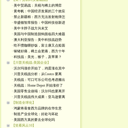
· 美中贸易战：关税与稀土的博弈
· 黄奇帆：中国经济发展的三个效应
· 禁止新疆棉：西方无法发射炮弹怎
· 华盛顿智库报告：中国科技创新进
· 美中卡脖子战方兴未艾
· 美国与中国制造脱钩面临四大难题
· 澳大利亚报告：美中科技战趋势
· 吃不惯咖喱炒饭，富士康又点烩面
· 镓锗好痛，稀土会更痛，西方十年
· 科技战：美光，猴子，及苹果？
【川普关税战-美国企业】
· 沃尔玛涨价开始了，鸡蛋涨在其中
· 川普关税战分析：从Costco 要离
· 关税战：可口可乐公司也考虑搬出
· 关税战：Home Depot 开始涨价了
· 美国零售业崩塌：沃尔玛也要离开
· 川普关税战伟大成果：亚马逊要离
【制造全球化】
· 鸿蒙将蚕食西方品牌的在华生意
· 制造产业全球化：好处与坏处
· 美国西方真的要去全球化吗
【笑看风云10】