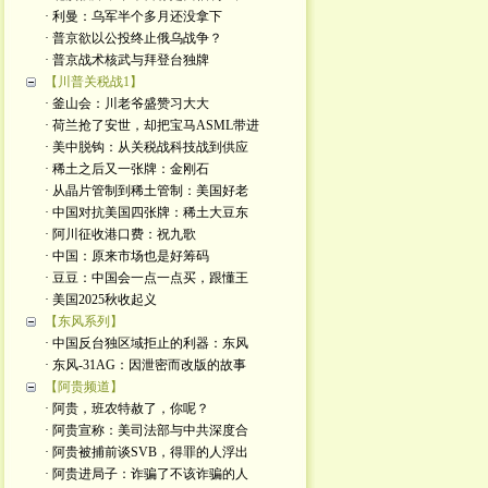
· 利曼：乌军半个多月还没拿下
· 普京欲以公投终止俄乌战争？
· 普京战术核武与拜登台独牌
【川普关税战1】
· 釜山会：川老爷盛赞习大大
· 荷兰抢了安世，却把宝马ASML带进
· 美中脱钩：从关税战科技战到供应
· 稀土之后又一张牌：金刚石
· 从晶片管制到稀土管制：美国好老
· 中国对抗美国四张牌：稀土大豆东
· 阿川征收港口费：祝九歌
· 中国：原来市场也是好筹码
· 豆豆：中国会一点一点买，跟懂王
· 美国2025秋收起义
【东风系列】
· 中国反台独区域拒止的利器：东风
· 东风-31AG：因泄密而改版的故事
【阿贵频道】
· 阿贵，班农特赦了，你呢？
· 阿贵宣称：美司法部与中共深度合
· 阿贵被捕前谈SVB，得罪的人浮出
· 阿贵进局子：诈骗了不该诈骗的人