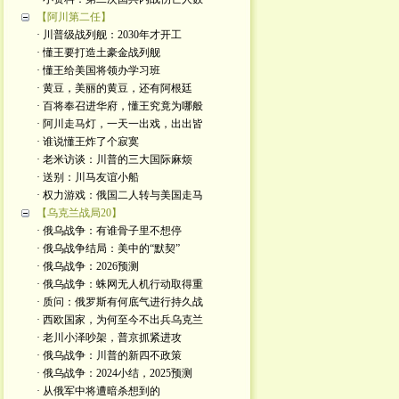
【阿川第二任】
· 川普级战列舰：2030年才开工
· 懂王要打造土豪金战列舰
· 懂王给美国将领办学习班
· 黄豆，美丽的黄豆，还有阿根廷
· 百将奉召进华府，懂王究竟为哪般
· 阿川走马灯，一天一出戏，出出皆
· 谁说懂王炸了个寂寞
· 老米访谈：川普的三大国际麻烦
· 送别：川马友谊小船
· 权力游戏：俄国二人转与美国走马
【乌克兰战局20】
· 俄乌战争：有谁骨子里不想停
· 俄乌战争结局：美中的“默契”
· 俄乌战争：2026预测
· 俄乌战争：蛛网无人机行动取得重
· 质问：俄罗斯有何底气进行持久战
· 西欧国家，为何至今不出兵乌克兰
· 老川小泽吵架，普京抓紧进攻
· 俄乌战争：川普的新四不政策
· 俄乌战争：2024小结，2025预测
· 从俄军中将遭暗杀想到的