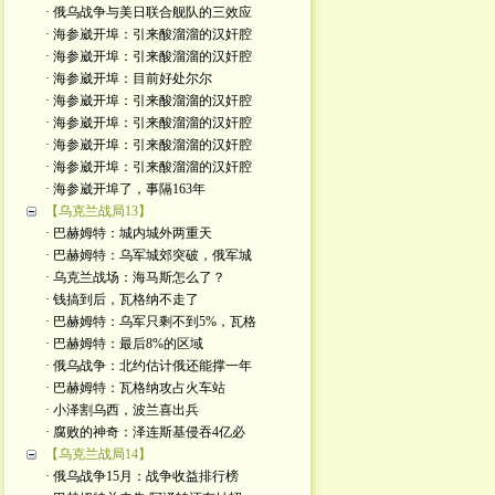
· 俄乌战争与美日联合舰队的三效应
· 海参崴开埠：引来酸溜溜的汉奸腔
· 海参崴开埠：引来酸溜溜的汉奸腔
· 海参崴开埠：目前好处尔尔
· 海参崴开埠：引来酸溜溜的汉奸腔
· 海参崴开埠：引来酸溜溜的汉奸腔
· 海参崴开埠：引来酸溜溜的汉奸腔
· 海参崴开埠：引来酸溜溜的汉奸腔
· 海参崴开埠了，事隔163年
【乌克兰战局13】
· 巴赫姆特：城内城外两重天
· 巴赫姆特：乌军城郊突破，俄军城
· 乌克兰战场：海马斯怎么了？
· 钱搞到后，瓦格纳不走了
· 巴赫姆特：乌军只剩不到5%，瓦格
· 巴赫姆特：最后8%的区域
· 俄乌战争：北约估计俄还能撑一年
· 巴赫姆特：瓦格纳攻占火车站
· 小泽割乌西，波兰喜出兵
· 腐败的神奇：泽连斯基侵吞4亿必
【乌克兰战局14】
· 俄乌战争15月：战争收益排行榜