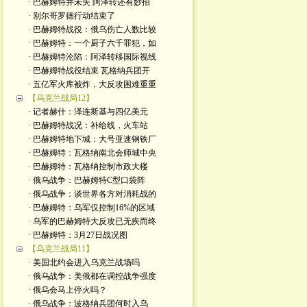
· 巴赫姆特并未失 阿泽转还有妙招
· 别尔哥罗德行动结束了
· 巴赫姆特战役：俄乌伤亡人数比较
· 巴赫姆特：一个厨子六千罪犯，如
· 巴赫姆特沦陷：阿泽转移国际视线
· 巴赫姆特战役结束 瓦格纳兵团开
· 五亿军火库被炸，大反攻困难重重
【乌克兰战局12】
· 记者赫什：泽连斯基与四亿美元
· 巴赫姆特战况：补给线，火车站
· 巴赫姆特地下城：大号亚速钢铁厂
· 巴赫姆特：瓦格纳南北会师城中央
· 巴赫姆特：瓦格纳控制市政大楼
· 俄乌战争：巴赫姆特C型口袋阵
· 俄乌战争：谈世界各方对消耗战的
· 巴赫姆特：乌军仅控制16%的区域
· 乌军的巴赫姆特大反攻已无疾而终
· 巴赫姆特：3月27日战况图
【乌克兰战局11】
· 美国北约会进入乌克兰战场吗
· 俄乌战争：美俄都在调控战争强度
· 俄乌会马上停火吗？
· 俄乌战争：波格纳兵团何时入乌