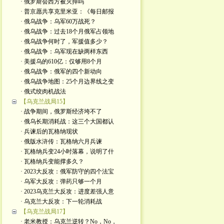
· 俄罗斯会西方被灭掉吗
· 普京愿共享克里米亚：《每日邮报
· 俄乌战争：乌军60万战死？
· 俄乌战争：过去18个月俄军占领地
· 俄乌战争何时了，军援值多少？
· 俄乌战争：乌军现在缺两样东西
· 美援乌的610亿：仅够用8个月
· 俄乌战争：俄军的四个新动向
· 俄乌战争地图：25个月边界线之变
· 俄式绞肉机战法
【乌克兰战局15】
· 战争期间，俄罗斯经济垮不了
· 俄乌长期消耗战：这三个大国都认
· 兵谏后的瓦格纳现状
· 俄版水浒传：瓦格纳六月兵谏
· 瓦格纳兵变24小时落幕，说明了什
· 瓦格纳兵变能撑多久？
· 2023大反攻：俄军防守的四个法宝
· 乌军大反攻：弹药只够一个月
· 2023乌克兰大反攻：进度差强人意
· 乌克兰大反攻：下一轮消耗战
【乌克兰战局17】
· 老米教授：乌克兰逆转？No，No，