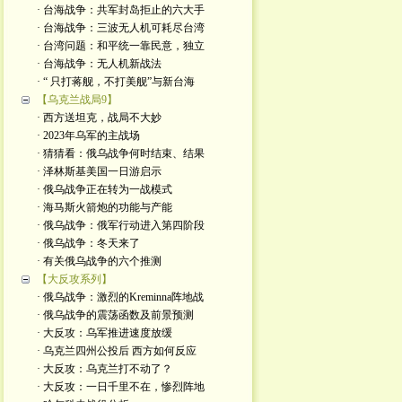
· 台海战争：共军封岛拒止的六大手
· 台海战争：三波无人机可耗尽台湾
· 台湾问题：和平统一靠民意，独立
· 台海战争：无人机新战法
· “ 只打蒋舰，不打美舰”与新台海
【乌克兰战局9】
· 西方送坦克，战局不大妙
· 2023年乌军的主战场
· 猜猜看：俄乌战争何时结束、结果
· 泽林斯基美国一日游启示
· 俄乌战争正在转为一战模式
· 海马斯火箭炮的功能与产能
· 俄乌战争：俄军行动进入第四阶段
· 俄乌战争：冬天来了
· 有关俄乌战争的六个推测
【大反攻系列】
· 俄乌战争：激烈的Kreminna阵地战
· 俄乌战争的震荡函数及前景预测
· 大反攻：乌军推进速度放缓
· 乌克兰四州公投后 西方如何反应
· 大反攻：乌克兰打不动了？
· 大反攻：一日千里不在，惨烈阵地