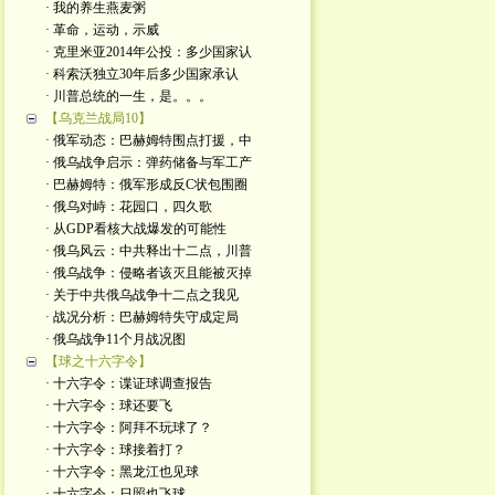
· 我的养生燕麦粥
· 革命，运动，示威
· 克里米亚2014年公投：多少国家认
· 科索沃独立30年后多少国家承认
· 川普总统的一生，是。。。
【乌克兰战局10】
· 俄军动态：巴赫姆特围点打援，中
· 俄乌战争启示：弹药储备与军工产
· 巴赫姆特：俄军形成反C状包围圈
· 俄乌对峙：花园口，四久歌
· 从GDP看核大战爆发的可能性
· 俄乌风云：中共释出十二点，川普
· 俄乌战争：侵略者该灭且能被灭掉
· 关于中共俄乌战争十二点之我见
· 战况分析：巴赫姆特失守成定局
· 俄乌战争11个月战况图
【球之十六字令】
· 十六字令：谍证球调查报告
· 十六字令：球还要飞
· 十六字令：阿拜不玩球了？
· 十六字令：球接着打？
· 十六字令：黑龙江也见球
· 十六字令：日照也飞球