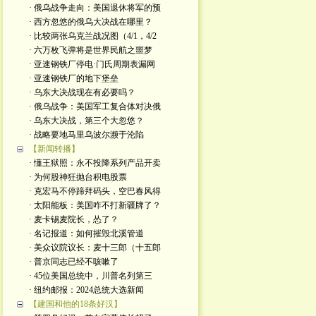
· 俄乌战争走向：美国退休将军的预
· 西方忽悠的俄乌大决战在哪里？
· 比较两张乌克兰战况图（4/1，4/2
· 六万枚飞弹将是世界民航之噩梦
· 亚速钢铁厂停电·门氏周期表漏网
· 亚速钢铁厂的地下堡垒
· 乌东大决战现在有必要吗？
· 俄乌战争：美国军工复合体对决俄
· 乌东大决战，第三个大忽悠？
· 战略要地马里乌波尔濒于沦陷
【新闻转播】
· 懂王狱照：永不投降系列产品开卖
· 为何股神狂抛台积电股票
· 克宏马不停蹄拜码头，空巴春风得
· 太阳能板：美国咋不打新疆牌了？
· 麦卡锡麦院长，怂了？
· 名记报道：如何摧毁北溪管道
· 美众议院议长：麦十三郎（十五郎
· 普京同志已经不咳嗽了
· 45位美国总统中，川普名列第三
· 纽约邮报：2024总统大选新闻
【建国和他的18条好汉】