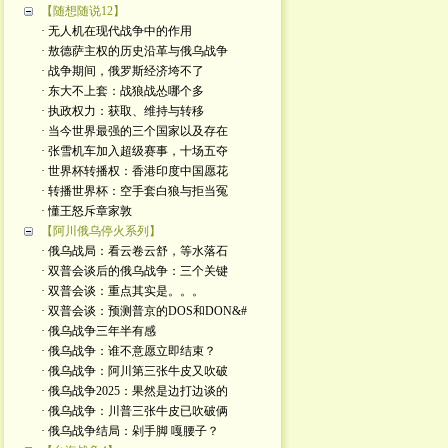
【随想随说12】
· 无人机在现代战争中的作用
· 敖德萨主权的历史沿革与俄乌战争
· 战争期间，俄罗斯经济垮不了
· 东大不上套：战狼战怂哪个多
· 执政权力：获取、维持与转移
· 当今世界最强的三个国家以及存在
· 张雪机车加入超级赛事，十场五夺
· 世界杯转播权：香港印度中国愿花
· 转播世界杯：空手套白狼与拒当冤
· 懂王怒斥章家敦
【阿川俄乌停火系列】
· 俄乌战局：看云卷云舒，等水落石
· 双普会谈后的俄乌战争：三个关键
· 双普会谈：重点其实是。。。
· 双普会谈：预测普京的DOS和DON&#
· 俄乌战争三年半有感
· 俄乌战争：谁不意愿立即结束？
· 俄乌战争：阿川第三张牛皮又吹破
· 俄乌战争2025：果然是边打边谈的
· 俄乌战争：川普三张牛皮已吹破俩
· 俄乌战争结局：剁手脚 嘎腰子？