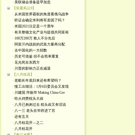
· 美联储会准备提早加息
【笑看风云9】
· 从米国世界霸权的角度看俄乌战争
· 听证会确定米利将军卖国了吗？
· 米国2021注定是一个票年
· 有关整顿文化产业与提倡共同富裕
· 100万200万 救人不分先后
· 阿富汗内战前的武装力量再分配
· 去中国化的一大招数
· 历史可借鉴 但不会简单重复
· 见光死在东西方
· 川普的影响力正在减退
【八月桂花】
· 老船长年底归来还有希望吗？
· 慢工出细活：1月6日委员会又发现
· 川建国 拜振华 Making China Gre
· 吃火鸡赞枕头大叔
· 八月已匆匆过去 枕头叔又有话说
· 八一三 老头在华府进了宫
· 还有五天
· 八月桂花开—之二
· 八月桂花开
【春江水暖】