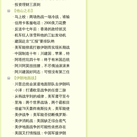
· 投资理财三原则
【他山之石】
· 马上校：两场热战一场冷战，谁输
· 信用卡客服电话：2900美刀花费
· 反送中七年后：香港的政经状况
· 机车狂人张雪和他的三缸发动机
· 建国赴京“汇报”要排队哟
· 美军能彻底打败伊朗而实现长期战
· 中国制造十年：川建国，苹果，特
· 阿塔挖坑四十年：终于有米国总统
· 阿川阿莫扭扭腰，不尽俄油滚滚来
· 阿川建国好同志：可惜没有第三任
【伊朗地面战】
· 川普总统会派遣地面部队去伊朗吗
· 小泽：打通欧亚战争的任督二脉
· 从韩战学到的戒律，美军遵守至今
· 里海：两个世界战场，两个霸权目
· 借鉴78天轰炸南斯拉夫，美军能使
· 美伊战争：美军能否切断俄罗斯-
· 美伊消耗战：美国缺乏综合底气
· 美伊地面战争的可能性依然存在
· 美国又打情报战：中国军援伊朗