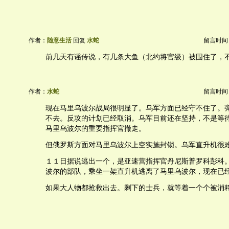
作者：
随意生活
回复
水蛇
留言时间：20
前几天有谣传说，有几条大鱼（北约将官级）被围住了，
作者：
水蛇
留言时间：20
现在马里乌波尔战局很明显了。乌军方面已经守不住了。
不去。反攻的计划已经取消。乌军目前还在坚持，不是等
马里乌波尔的重要指挥官撤走。
但俄罗斯方面对马里乌波尔上空实施封锁。乌军直升机很
１１日据说逃出一个，是亚速营指挥官丹尼斯普罗科彭科
波尔的部队，乘坐一架直升机逃离了马里乌波尔，现在已
如果大人物都抢救出去。剩下的士兵，就等着一个个被消