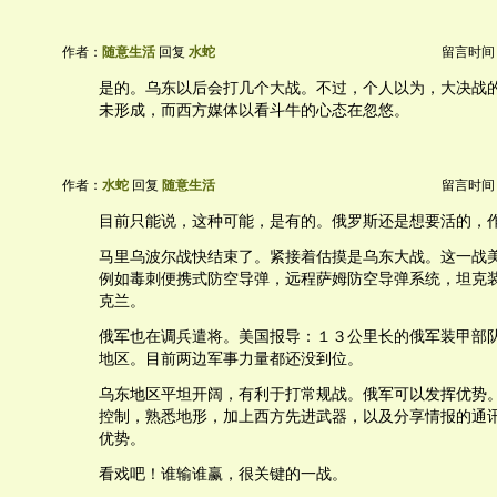
作者：
随意生活
回复
水蛇
留言时间：20
是的。乌东以后会打几个大战。不过，个人以为，大决战
未形成，而西方媒体以看斗牛的心态在忽悠。
作者：
水蛇
回复
随意生活
留言时间：20
目前只能说，这种可能，是有的。俄罗斯还是想要活的，
马里乌波尔战快结束了。紧接着估摸是乌东大战。这一战
例如毒刺便携式防空导弹，远程萨姆防空导弹系统，坦克
克兰。
俄军也在调兵遣将。美国报导：１３公里长的俄军装甲部
地区。目前两边军事力量都还没到位。
乌东地区平坦开阔，有利于打常规战。俄军可以发挥优势
控制，熟悉地形，加上西方先进武器，以及分享情报的通
优势。
看戏吧！谁输谁赢，很关键的一战。