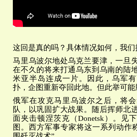
这回是真的吗？具体情况如何，我们
马里乌波尔地处乌克兰要津，一旦
在不久的将来打通乌东到乌南的陆
米亚半岛连成一片。因此，乌军有
扑，企图重新夺回此地。但此举可能
俄军在攻克马里乌波尔之后，将会
队，以巩固扩大战果。随后挥师北
面夹击顿涅茨克（Donetsk）。
图。
西方军事专家将这一系列动作称
围歼灭
战术”。