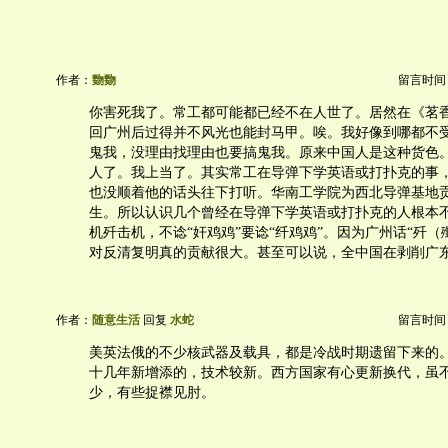
作者：
覅覅
留言时间：20
你害死我了。常工都可能都已经不在人世了。居然在《茗
回广州后过得并不风光也能封马甲。唉。我好像到哪都不
鬼我，没理由找理由也要搞鬼我。原来中国人是这种货色
人了。我上当了。其实常工在导弹下学英语或打扑克的事
也没顺着他的话头往下打听。华南工学院为西北导弹基地
生。所以认识几个曾经在导弹下学英语或打扑克的人根本
机歼击机，不谂“奸鸡鸡”要谂“纤鸡鸡”。因为广州话“歼（殲
对反清复明真的贡献很大。甚至可以说，全中国在剥削广
作者：
随意生活
回复
水蛇
留言时间：20
美英法俄的不少核武器及载具，都是冷战时期遗留下来的
十几年新增添的，技术较新。西方国家有心更新换代，虽
少，有些捉襟见肘。