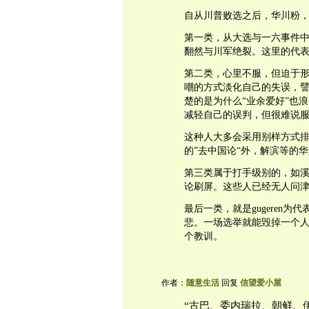
自从川普败选之后，华川粉
第一类，从大选与一六事件
翻然与川军绝裂。这里的代
第二类，心里不服，但迫于
嘲的方式淡化自己的失误，譬
楚的是为什么“业余爱好”也
减轻自己的误判，但很难说
这种人大多会采用别样方式
的”去中国论“外，解滨等的华
第三类属于打手级别的，如溪谷
论刷屏。这些人已经无人问
最后一类，就是gugeren
悲。一场选举就能毁掉一个人。
个教训。
作者：
随意生活
回复
信望爱小屋
“古巴、委内瑞拉、朝鲜、伊