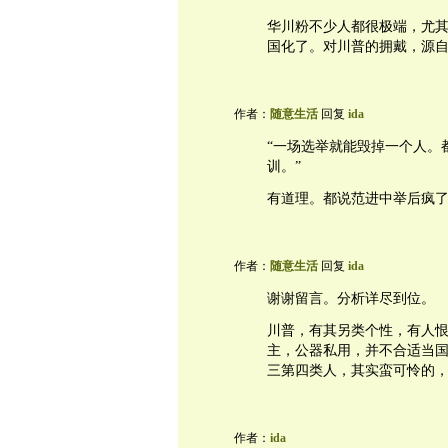
华川粉不少人都很极端，尤
国化了。对川普的拥戴，源
作者：
随意生活
回复
ida
“一场选举就能毁掉一个人。都
训。”
有道理。都说范进中举后疯
作者：
随意生活
回复
ida
谢谢留言。分析详尽到位。
川普，有其另类个性，有人
主，公器私用，并不合适当
三第四类人，其实蛮可怜的，
作者：
ida