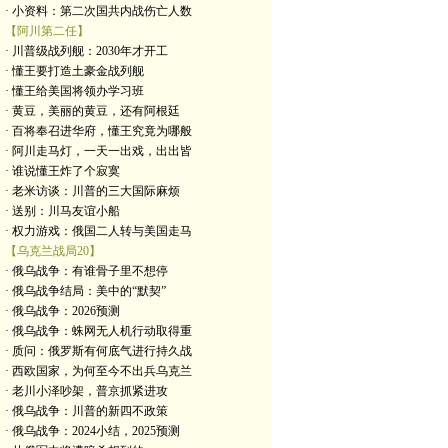
· 小资料：第二次国共内战伤亡人数
【阿川第二任】
· 川普级战列舰：2030年才开工
· 懂王要打造土豪金战列舰
· 懂王给美国将领办学习班
· 黄豆，美丽的黄豆，还有阿根廷
· 百将奉召进华府，懂王究竟为哪般
· 阿川走马灯，一天一出戏，出出皆
· 谁说懂王炸了个寂寞
· 老米访谈：川普的三大国际麻烦
· 送别：川马友谊小船
· 权力游戏：俄国二人转与美国走马
【乌克兰战局20】
· 俄乌战争：有谁骨子里不想停
· 俄乌战争结局：美中的“默契”
· 俄乌战争：2026预测
· 俄乌战争：蛛网无人机行动取得重
· 质问：俄罗斯有何底气进行持久战
· 西欧国家，为何至今不出兵乌克兰
· 老川小泽吵架，普京抓紧进攻
· 俄乌战争：川普的新四不政策
· 俄乌战争：2024小结，2025预测