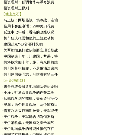
· 投资理财：低调奢华与浮夸浪费
· 投资理财三原则
【他山之石】
· 马上校：两场热战一场冷战，谁输
· 信用卡客服电话：2900美刀花费
· 反送中七年后：香港的政经状况
· 机车狂人张雪和他的三缸发动机
· 建国赴京“汇报”要排队哟
· 美军能彻底打败伊朗而实现长期战
· 中国制造十年：川建国，苹果，特
· 阿塔挖坑四十年：终于有米国总统
· 阿川阿莫扭扭腰，不尽俄油滚滚来
· 阿川建国好同志：可惜没有第三任
【伊朗地面战】
· 川普总统会派遣地面部队去伊朗吗
· 小泽：打通欧亚战争的任督二脉
· 从韩战学到的戒律，美军遵守至今
· 里海：两个世界战场，两个霸权目
· 借鉴78天轰炸南斯拉夫，美军能使
· 美伊战争：美军能否切断俄罗斯-
· 美伊消耗战：美国缺乏综合底气
· 美伊地面战争的可能性依然存在
· 美国又打情报战：中国军援伊朗