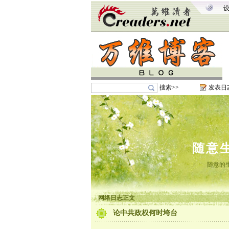
搜索>>
发表日
随意
随意的
网络日志正文
论中共政权何时垮台