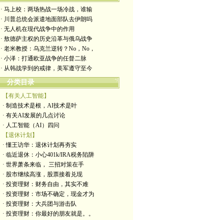
· 马上校：两场热战一场冷战，谁输
· 川普总统会派遣地面部队去伊朗吗
· 无人机在现代战争中的作用
· 敖德萨主权的历史沿革与俄乌战争
· 老米教授：乌克兰逆转？No，No，
· 小泽：打通欧亚战争的任督二脉
· 从韩战学到的戒律，美军遵守至今
分类目录
【有关人工智能】
· 制造技术是根，AI技术是叶
· 有关AI发展的几点讨论
· 人工智能（AI）四问
【退休计划】
· 懂王访华：退休计划再夯实
· 临近退休：小心401k/IRA税务陷阱
· 世界萧条来临， 三招对策在手
· 股市继续高涨，股票接着兑现
· 投资理财：财务自由，其实不难
· 投资理财：市场不确定，现金才为
· 投资理财：大兵团与游击队
· 投资理财：你最好的朋友就是。。