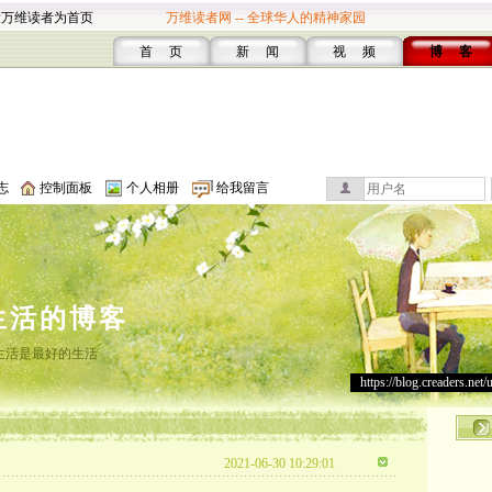
设万维读者为首页
万维读者网 -- 全球华人的精神家园
首 页
新 闻
视 频
博 客
志
控制面板
个人相册
给我留言
生活的博客
生活是最好的生活
https://blog.creaders.net/
2021-06-30 10:29:01