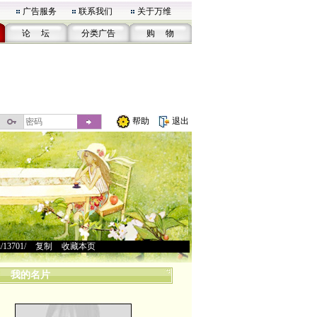
广告服务
联系我们
关于万维
论 坛
分类广告
购 物
帮助
退出
u/13701/
>
复制
>
收藏本页
我的名片