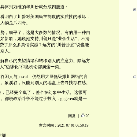
，具体到万维的华川粉就分成四股道：
中看明白了川普对美国民主制度的实质性的破坏，
表人物是爪四哥。
形势，躺平了，这是大多数的情况。有的用一种自
如新歌，她说她支持川普只是“业余生活”，不清
浪费了那么多真情实感？远方的”川普卧底“说也能
服别人。
排解自己的失望情绪和转移别人的注意力。除远方
人”边缘化“和危机论都属这一类。
闲人与pascal，仍然用大量低级撑川网络的言
津。象溪谷，只能到别人的地盘上去寻找存在感。
为代表，已经完全疯了，整个在幻象中生活。这很可
都说政治斗争不能过于投入，gugeren就是一
回复
|
20
留言时间：2021-07-01 06:50:19
朗”