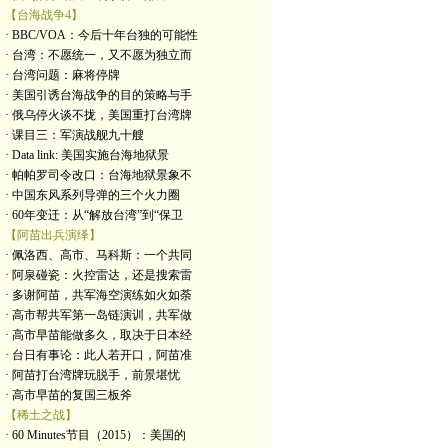
【台海战争4】
· BBC/VOA：今后十年台独的可能性
· 台湾：不愿统一，又不愿为独立而
· 台湾问题：麻将停牌
· 美国引诱台海战争的目的策略与手
· 俄乌停火谈不拢，美国重打台湾牌
· 课目三：军演战舰九十艘
· Data link: 美国实施台海地狱景
· 帕帕罗司令改口：台海地狱景象不
· 中国东风系列导弹的三个火力圈
· 60年变迁：从“解放台湾”到“保卫
【阿苗出兵演绎】
· 佩洛西、高市、马科斯：一个共同
· 阿泉碰瓷：火控雷达，还是搜索雷
· 多谢阿苗，共军海空演练如火如荼
· 高市帮共军第一岛链演训，共军做
· 高市早苗能做多久，取决于日本经
· 台日有事论：此人若开口，阿苗准
· 阿苗打台湾牌玩脱手，前景堪忧
· 高市早苗的复国三板斧
【稀土之战】
· 60 Minutes节目（2015）：美国的