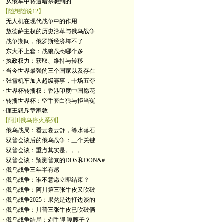
· 从俄军中将遭暗杀想到的
【随想随说12】
· 无人机在现代战争中的作用
· 敖德萨主权的历史沿革与俄乌战争
· 战争期间，俄罗斯经济垮不了
· 东大不上套：战狼战怂哪个多
· 执政权力：获取、维持与转移
· 当今世界最强的三个国家以及存在
· 张雪机车加入超级赛事，十场五夺
· 世界杯转播权：香港印度中国愿花
· 转播世界杯：空手套白狼与拒当冤
· 懂王怒斥章家敦
【阿川俄乌停火系列】
· 俄乌战局：看云卷云舒，等水落石
· 双普会谈后的俄乌战争：三个关键
· 双普会谈：重点其实是。。。
· 双普会谈：预测普京的DOS和DON&#
· 俄乌战争三年半有感
· 俄乌战争：谁不意愿立即结束？
· 俄乌战争：阿川第三张牛皮又吹破
· 俄乌战争2025：果然是边打边谈的
· 俄乌战争：川普三张牛皮已吹破俩
· 俄乌战争结局：剁手脚 嘎腰子？