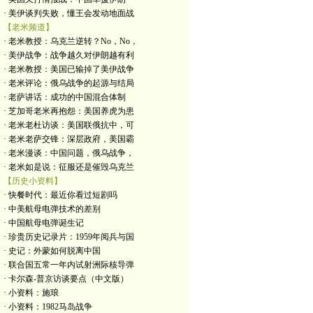
· 美伊谈判失败，懂王会发动地面战
【老米频道】
· 老米教授：乌克兰逆转？No，No，
· 美伊战争：战争越久对伊朗越有利
· 老米教授：美国已输掉了美伊战争
· 老米评论：俄乌战争的起源与结局
· 老萨讲话：成功的中国混合体制
· 芝加哥老米再抱怨：美国养虎为患
· 老米老杜访谈：美国联俄抗中，可
· 老米老萨交锋：深层政府，美国霸
· 老米漫谈：中国问题，俄乌战争，
· 老米如是说：征服还是催毁乌克兰
【历史小资料】
· 快餐时代：最近你看过短剧吗
· 中美航母电弹技术的差别
· 中国航母电弹诞生记
· 珍贵历史记录片：1959年阅兵与国
· 史记：外蒙如何脱离中国
· 联合国五常一年内试射洲际核导弹
· 卡尔森-普京访谈要点（中文版）
· 小资料：施琅
· 小资料：1982马岛战争