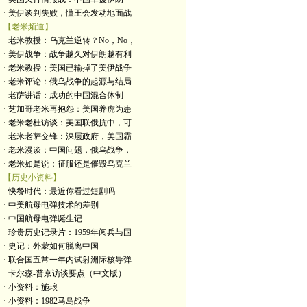
· 美伊谈判失败，懂王会发动地面战
【老米频道】
· 老米教授：乌克兰逆转？No，No，
· 美伊战争：战争越久对伊朗越有利
· 老米教授：美国已输掉了美伊战争
· 老米评论：俄乌战争的起源与结局
· 老萨讲话：成功的中国混合体制
· 芝加哥老米再抱怨：美国养虎为患
· 老米老杜访谈：美国联俄抗中，可
· 老米老萨交锋：深层政府，美国霸
· 老米漫谈：中国问题，俄乌战争，
· 老米如是说：征服还是催毁乌克兰
【历史小资料】
· 快餐时代：最近你看过短剧吗
· 中美航母电弹技术的差别
· 中国航母电弹诞生记
· 珍贵历史记录片：1959年阅兵与国
· 史记：外蒙如何脱离中国
· 联合国五常一年内试射洲际核导弹
· 卡尔森-普京访谈要点（中文版）
· 小资料：施琅
· 小资料：1982马岛战争