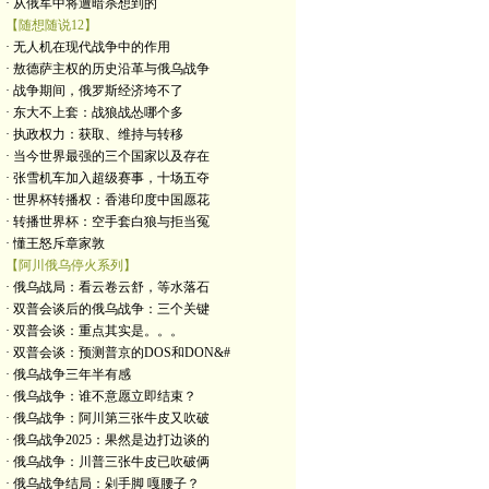
· 从俄军中将遭暗杀想到的
【随想随说12】
· 无人机在现代战争中的作用
· 敖德萨主权的历史沿革与俄乌战争
· 战争期间，俄罗斯经济垮不了
· 东大不上套：战狼战怂哪个多
· 执政权力：获取、维持与转移
· 当今世界最强的三个国家以及存在
· 张雪机车加入超级赛事，十场五夺
· 世界杯转播权：香港印度中国愿花
· 转播世界杯：空手套白狼与拒当冤
· 懂王怒斥章家敦
【阿川俄乌停火系列】
· 俄乌战局：看云卷云舒，等水落石
· 双普会谈后的俄乌战争：三个关键
· 双普会谈：重点其实是。。。
· 双普会谈：预测普京的DOS和DON&#
· 俄乌战争三年半有感
· 俄乌战争：谁不意愿立即结束？
· 俄乌战争：阿川第三张牛皮又吹破
· 俄乌战争2025：果然是边打边谈的
· 俄乌战争：川普三张牛皮已吹破俩
· 俄乌战争结局：剁手脚 嘎腰子？