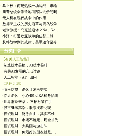
· 马上校：两场热战一场冷战，谁输
· 川普总统会派遣地面部队去伊朗吗
· 无人机在现代战争中的作用
· 敖德萨主权的历史沿革与俄乌战争
· 老米教授：乌克兰逆转？No，No，
· 小泽：打通欧亚战争的任督二脉
· 从韩战学到的戒律，美军遵守至今
分类目录
【有关人工智能】
· 制造技术是根，AI技术是叶
· 有关AI发展的几点讨论
· 人工智能（AI）四问
【退休计划】
· 懂王访华：退休计划再夯实
· 临近退休：小心401k/IRA税务陷阱
· 世界萧条来临， 三招对策在手
· 股市继续高涨，股票接着兑现
· 投资理财：财务自由，其实不难
· 投资理财：市场不确定，现金才为
· 投资理财：大兵团与游击队
· 投资理财：你最好的朋友就是。。