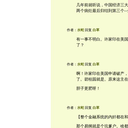
几年前就听说，中国经济三
两个病灶最后归结到第三个-
作者：
水蛇
回复
白草
有一事不明白。许家印在美
了？
作者：
水蛇
回复
白草
啊！许家印在美国申请破产
了。碧桂园就是。原来这主
胆子更肥呀！
作者：
水蛇
回复
白草
【整个金融系统的内奸都在
那个易纲就是个坑爹户。啥