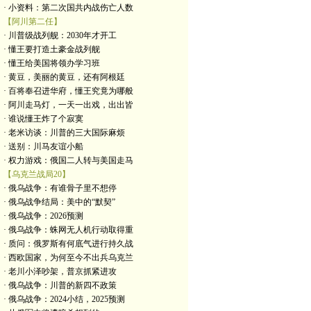
· 小资料：第二次国共内战伤亡人数
【阿川第二任】
· 川普级战列舰：2030年才开工
· 懂王要打造土豪金战列舰
· 懂王给美国将领办学习班
· 黄豆，美丽的黄豆，还有阿根廷
· 百将奉召进华府，懂王究竟为哪般
· 阿川走马灯，一天一出戏，出出皆
· 谁说懂王炸了个寂寞
· 老米访谈：川普的三大国际麻烦
· 送别：川马友谊小船
· 权力游戏：俄国二人转与美国走马
【乌克兰战局20】
· 俄乌战争：有谁骨子里不想停
· 俄乌战争结局：美中的“默契”
· 俄乌战争：2026预测
· 俄乌战争：蛛网无人机行动取得重
· 质问：俄罗斯有何底气进行持久战
· 西欧国家，为何至今不出兵乌克兰
· 老川小泽吵架，普京抓紧进攻
· 俄乌战争：川普的新四不政策
· 俄乌战争：2024小结，2025预测