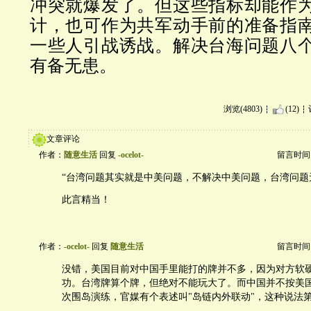
冲突就爆发了。但这些指标却能作
计，也可作为共军动手前的准备指
一些人引战诱战。解决台海问题八
有备无患。
浏览(4803)
(12)
文章评论
作者：
随意生活
回复
-ocelot-
留言时间：20
“台湾问题其实就是中美问题，不解决中美问题，台湾问题
此言精当！
作者：
-ocelot-
回复
随意生活
留言时间：20
没错，美国目前对中国手里能打的牌并不多，因为对方软
功。台湾牌算个牌，但绝对不能玩大了。而中国并不按美
次围岛演练，官媒有个表述叫"岛链内外联动"，这种说法