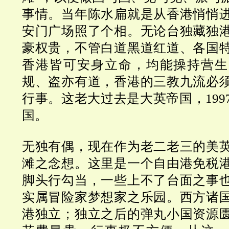
事情。
当年陈水扁就是从香港悄悄
安门广场照了个相。
无论台独藏独
豪权贵，不管白道黑道红道、各国
香港皆可安身立命，均能操持营生
规、盗亦有道，香港的三教九流必
行事。这老大过去是大英帝国，
199
国。
无独有偶，现在作为老二老三的美
滩之念想。这里是一个自由港免税
脚头行勾当，一些上不了台面之事
实属冒险家梦想家之乐园。西方诸
港独立；独立之后的弹丸小国
资源