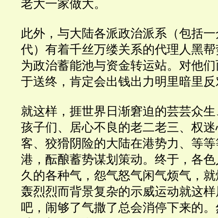
老大一家做大。
此外，与大陆各派政治派系（包括一
代）有着千丝万缕关系的代理人黑帮
为政治蓄能池与资金转运站。对他们
于送终，肯定会出钱出力明里暗里反
就这样，捱世界日渐窘迫的芸芸众生
孩子们、居心不良的老二老三、权迷
客、狡猾阴险的大陆在港势力、等等
港，酝酿蓄
势谋
划策动。终于，各色
久的各种气，怨气怒气闲气烦气，就
轰烈烈而背景复杂的示威运动就这样
吧，闹够了气撒了总会消停下来的。