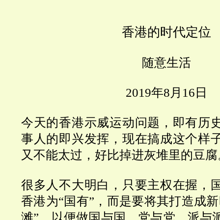
香港的时代定位
随意生活
2019
年
8
月
16
日
今天的香港示威运动问题，即有历
事人的即兴发挥，现在搞成这个样
又不能太过，好比掉进灰堆里的豆腐
很多人不大明白，只要主权在握，
香港为
“
国有
”
，而是要将其打造成新
滩
”
，以便做国与国、党与党、派与