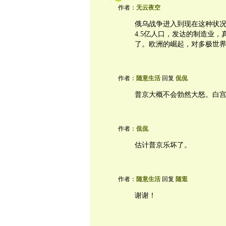
作者：
无云夜空
俄乌战争进入到现在这种状
4.5亿人口，发达的制造业
了。欧洲的崛起，对多极世
作者：
随意生活
回复
侃侃
普京大概不会勃然大怒。白
作者：
侃侃
估计普京乐坏了。
作者：
随意生活
回复
随逛
谢谢！