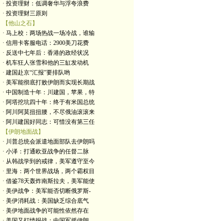
· 投资理财：低调奢华与浮夸浪费
· 投资理财三原则
【他山之石】
· 马上校：两场热战一场冷战，谁输
· 信用卡客服电话：2900美刀花费
· 反送中七年后：香港的政经状况
· 机车狂人张雪和他的三缸发动机
· 建国赴京“汇报”要排队哟
· 美军能彻底打败伊朗而实现长期战
· 中国制造十年：川建国，苹果，特
· 阿塔挖坑四十年：终于有米国总统
· 阿川阿莫扭扭腰，不尽俄油滚滚来
· 阿川建国好同志：可惜没有第三任
【伊朗地面战】
· 川普总统会派遣地面部队去伊朗吗
· 小泽：打通欧亚战争的任督二脉
· 从韩战学到的戒律，美军遵守至今
· 里海：两个世界战场，两个霸权目
· 借鉴78天轰炸南斯拉夫，美军能使
· 美伊战争：美军能否切断俄罗斯-
· 美伊消耗战：美国缺乏综合底气
· 美伊地面战争的可能性依然存在
· 美国又打情报战：中国军援伊朗