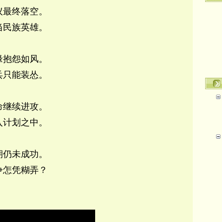
议最终落空。
当民族英雄。
缘抱怨如风。
兵只能装怂。
命继续进攻。
入计划之中。
期仍未成功。
争怎凭糊弄？