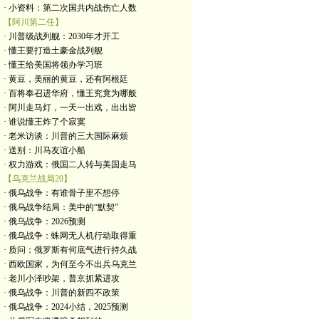
· 小资料：第二次国共内战伤亡人数
【阿川第二任】
· 川普级战列舰：2030年才开工
· 懂王要打造土豪金战列舰
· 懂王给美国将领办学习班
· 黄豆，美丽的黄豆，还有阿根廷
· 百将奉召进华府，懂王究竟为哪般
· 阿川走马灯，一天一出戏，出出皆
· 谁说懂王炸了个寂寞
· 老米访谈：川普的三大国际麻烦
· 送别：川马友谊小船
· 权力游戏：俄国二人转与美国走马
【乌克兰战局20】
· 俄乌战争：有谁骨子里不想停
· 俄乌战争结局：美中的“默契”
· 俄乌战争：2026预测
· 俄乌战争：蛛网无人机行动取得重
· 质问：俄罗斯有何底气进行持久战
· 西欧国家，为何至今不出兵乌克兰
· 老川小泽吵架，普京抓紧进攻
· 俄乌战争：川普的新四不政策
· 俄乌战争：2024小结，2025预测