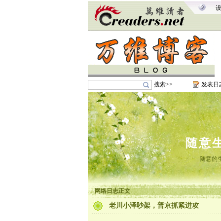
搜索>>
发表日
随意
随意的
网络日志正文
老川小泽吵架，普京抓紧进攻