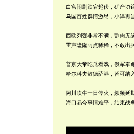
白宫闹剧跌宕起伏，矿产协
乌国百姓群情激昂，小泽再
西欧列强非常不满，割肉无
雷声隆隆雨点稀稀，不敢出
普京大帝吃瓜看戏，俄军奉
哈尔科夫敖德萨港，皆可纳
阿川吹牛一日停火，频频延
海口易夸事情难平，结束战