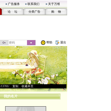
广告服务
联系我们
关于万维
论 坛
分类广告
购 物
帮助
退出
u/13701/
>
复制
>
收藏本页
我的名片