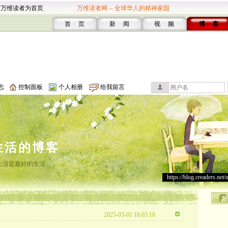
设万维读者为首页
万维读者网 -- 全球华人的精神家园
首 页
新 闻
视 频
博 客
志
控制面板
个人相册
给我留言
生活的博客
生活是最好的生活
https://blog.creaders.net/
2025-03-01 16:05:18