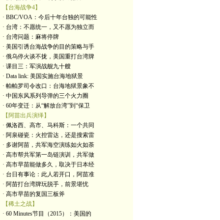
【台海战争4】
· BBC/VOA：今后十年台独的可能性
· 台湾：不愿统一，又不愿为独立而
· 台湾问题：麻将停牌
· 美国引诱台海战争的目的策略与手
· 俄乌停火谈不拢，美国重打台湾牌
· 课目三：军演战舰九十艘
· Data link: 美国实施台海地狱景
· 帕帕罗司令改口：台海地狱景象不
· 中国东风系列导弹的三个火力圈
· 60年变迁：从“解放台湾”到“保卫
【阿苗出兵演绎】
· 佩洛西、高市、马科斯：一个共同
· 阿泉碰瓷：火控雷达，还是搜索雷
· 多谢阿苗，共军海空演练如火如荼
· 高市帮共军第一岛链演训，共军做
· 高市早苗能做多久，取决于日本经
· 台日有事论：此人若开口，阿苗准
· 阿苗打台湾牌玩脱手，前景堪忧
· 高市早苗的复国三板斧
【稀土之战】
· 60 Minutes节目（2015）：美国的