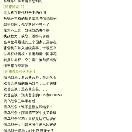
· 从俄军中将遭暗杀想到的
【随想随说12】
· 无人机在现代战争中的作用
· 敖德萨主权的历史沿革与俄乌战争
· 战争期间，俄罗斯经济垮不了
· 东大不上套：战狼战怂哪个多
· 执政权力：获取、维持与转移
· 当今世界最强的三个国家以及存在
· 张雪机车加入超级赛事，十场五夺
· 世界杯转播权：香港印度中国愿花
· 转播世界杯：空手套白狼与拒当冤
· 懂王怒斥章家敦
【阿川俄乌停火系列】
· 俄乌战局：看云卷云舒，等水落石
· 双普会谈后的俄乌战争：三个关键
· 双普会谈：重点其实是。。。
· 双普会谈：预测普京的DOS和DON&#
· 俄乌战争三年半有感
· 俄乌战争：谁不意愿立即结束？
· 俄乌战争：阿川第三张牛皮又吹破
· 俄乌战争2025：果然是边打边谈的
· 俄乌战争：川普三张牛皮已吹破俩
· 俄乌战争结局：剁手脚 嘎腰子？