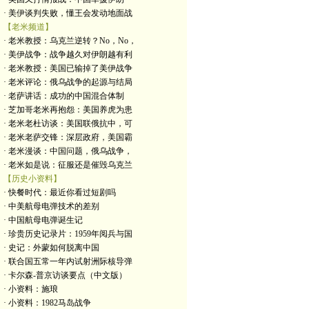
· 美伊谈判失败，懂王会发动地面战
【老米频道】
· 老米教授：乌克兰逆转？No，No，
· 美伊战争：战争越久对伊朗越有利
· 老米教授：美国已输掉了美伊战争
· 老米评论：俄乌战争的起源与结局
· 老萨讲话：成功的中国混合体制
· 芝加哥老米再抱怨：美国养虎为患
· 老米老杜访谈：美国联俄抗中，可
· 老米老萨交锋：深层政府，美国霸
· 老米漫谈：中国问题，俄乌战争，
· 老米如是说：征服还是催毁乌克兰
【历史小资料】
· 快餐时代：最近你看过短剧吗
· 中美航母电弹技术的差别
· 中国航母电弹诞生记
· 珍贵历史记录片：1959年阅兵与国
· 史记：外蒙如何脱离中国
· 联合国五常一年内试射洲际核导弹
· 卡尔森-普京访谈要点（中文版）
· 小资料：施琅
· 小资料：1982马岛战争