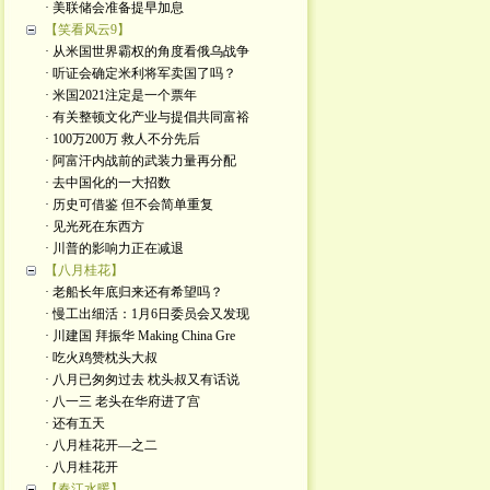
· 美联储会准备提早加息
【笑看风云9】
· 从米国世界霸权的角度看俄乌战争
· 听证会确定米利将军卖国了吗？
· 米国2021注定是一个票年
· 有关整顿文化产业与提倡共同富裕
· 100万200万 救人不分先后
· 阿富汗内战前的武装力量再分配
· 去中国化的一大招数
· 历史可借鉴 但不会简单重复
· 见光死在东西方
· 川普的影响力正在减退
【八月桂花】
· 老船长年底归来还有希望吗？
· 慢工出细活：1月6日委员会又发现
· 川建国 拜振华 Making China Gre
· 吃火鸡赞枕头大叔
· 八月已匆匆过去 枕头叔又有话说
· 八一三 老头在华府进了宫
· 还有五天
· 八月桂花开—之二
· 八月桂花开
【春江水暖】