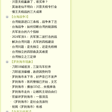
· 川普关税赢麻了，谁买单？
· 莫迪老仙不明白：川普关税专打金
· 懂王关税战的三大成果
【台海战争3】
· 台湾能源进口三条线，战争来了怎
· 台海战争：如何切断台湾的能源线
· 共军攻台的六个指标
· 2024军演A： 共军第二波打击的战
· 解决台湾问题：共军的四线建设
· 台湾问题：是先独立，还是先梧桐
· 台湾独立的四部曲及其难度
· 台湾独立之三定律
【罗刹海市现象】
· 刀郎18城巡演，三架马车狂奔
· 刀郎巡演爆棚，政府因势利导
· 罗刹海市未下市，好声音已不发声
· 罗刹海市：医药整顿已开始，文艺
· 罗刹海市：播放335亿，央视捧场
· 罗刹海市走向：让赖民主胡自由们
· 官媒评罗刹海市：一股清流
· 《罗刹海市》是社会洗涤剂
· 初闻《罗刹海市》有感
【乌克兰战局2】