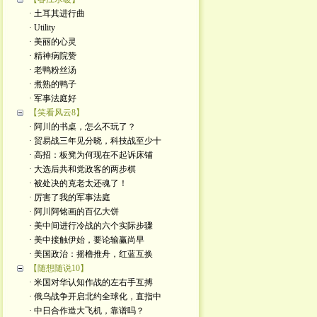
· 土耳其进行曲
· Utility
· 美丽的心灵
· 精神病院赞
· 老鸭粉丝汤
· 煮熟的鸭子
· 军事法庭好
【笑看风云8】
· 阿川的书桌，怎么不玩了？
· 贸易战三年见分晓，科技战至少十
· 高招：板凳为何现在不起诉床铺
· 大选后共和党政客的两步棋
· 被处决的克老太还魂了！
· 厉害了我的军事法庭
· 阿川阿铭画的百亿大饼
· 美中间进行冷战的六个实际步骤
· 美中接触伊始，要论输赢尚早
· 美国政治：摇橹推舟，红蓝互换
【随想随说10】
· 米国对华认知作战的左右手互搏
· 俄乌战争开启北约全球化，直指中
· 中日合作造大飞机，靠谱吗？