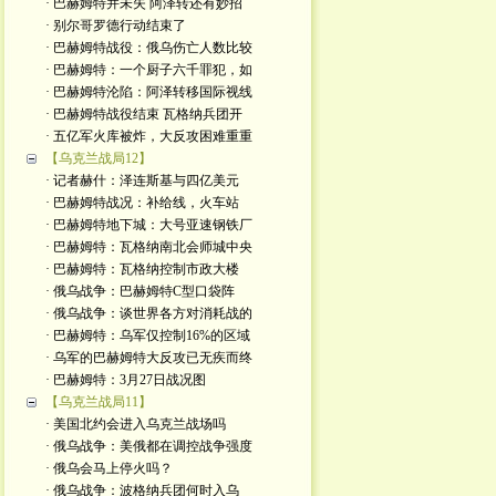
· 巴赫姆特并未失 阿泽转还有妙招
· 别尔哥罗德行动结束了
· 巴赫姆特战役：俄乌伤亡人数比较
· 巴赫姆特：一个厨子六千罪犯，如
· 巴赫姆特沦陷：阿泽转移国际视线
· 巴赫姆特战役结束 瓦格纳兵团开
· 五亿军火库被炸，大反攻困难重重
【乌克兰战局12】
· 记者赫什：泽连斯基与四亿美元
· 巴赫姆特战况：补给线，火车站
· 巴赫姆特地下城：大号亚速钢铁厂
· 巴赫姆特：瓦格纳南北会师城中央
· 巴赫姆特：瓦格纳控制市政大楼
· 俄乌战争：巴赫姆特C型口袋阵
· 俄乌战争：谈世界各方对消耗战的
· 巴赫姆特：乌军仅控制16%的区域
· 乌军的巴赫姆特大反攻已无疾而终
· 巴赫姆特：3月27日战况图
【乌克兰战局11】
· 美国北约会进入乌克兰战场吗
· 俄乌战争：美俄都在调控战争强度
· 俄乌会马上停火吗？
· 俄乌战争：波格纳兵团何时入乌