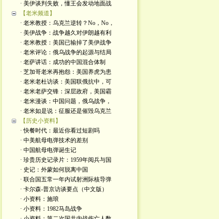
· 美伊谈判失败，懂王会发动地面战
【老米频道】
· 老米教授：乌克兰逆转？No，No，
· 美伊战争：战争越久对伊朗越有利
· 老米教授：美国已输掉了美伊战争
· 老米评论：俄乌战争的起源与结局
· 老萨讲话：成功的中国混合体制
· 芝加哥老米再抱怨：美国养虎为患
· 老米老杜访谈：美国联俄抗中，可
· 老米老萨交锋：深层政府，美国霸
· 老米漫谈：中国问题，俄乌战争，
· 老米如是说：征服还是催毁乌克兰
【历史小资料】
· 快餐时代：最近你看过短剧吗
· 中美航母电弹技术的差别
· 中国航母电弹诞生记
· 珍贵历史记录片：1959年阅兵与国
· 史记：外蒙如何脱离中国
· 联合国五常一年内试射洲际核导弹
· 卡尔森-普京访谈要点（中文版）
· 小资料：施琅
· 小资料：1982马岛战争
· 小资料：第二次国共内战伤亡人数