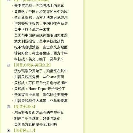
· 美中贸易战：关税与稀土的博弈
· 黄奇帆：中国经济发展的三个效应
· 禁止新疆棉：西方无法发射炮弹怎
· 华盛顿智库报告：中国科技创新进
· 美中卡脖子战方兴未艾
· 美国与中国制造脱钩面临四大难题
· 澳大利亚报告：美中科技战趋势
· 吃不惯咖喱炒饭，富士康又点烩面
· 镓锗好痛，稀土会更痛，西方十年
· 科技战：美光，猴子，及苹果？
【川普关税战-美国企业】
· 沃尔玛涨价开始了，鸡蛋涨在其中
· 川普关税战分析：从Costco 要离
· 关税战：可口可乐公司也考虑搬出
· 关税战：Home Depot 开始涨价了
· 美国零售业崩塌：沃尔玛也要离开
· 川普关税战伟大成果：亚马逊要离
【制造全球化】
· 鸿蒙将蚕食西方品牌的在华生意
· 制造产业全球化：好处与坏处
· 美国西方真的要去全球化吗
【笑看风云10】