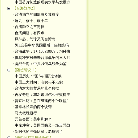
· 中国芯片制造的现实水平与发展方
【台海战争2】
· 台湾独立的四部曲及其难度
· 扁九、蔡十、赖十二
· 台湾独立之三定律
· 台湾问题，有四点
· 风乍起，气球又飞台湾岛
· 阿L会是中华民国最后一任总统吗
· 台海战争：1万10万100万，74秒快
· 俄乌冲突对未来台海战争的三大启
· 备战台海：中共以俄乌战争为鉴
【随想随说11】
· 中国历史：“国”与“匪”之转换
· 中国三大财阀：老实与不老实
· 台湾对大陆贸易的几个数据
· 再发奇想：2024诺贝尔和平奖得主
· 普京出访：意在组建两个“+联盟”
· 基辛格长寿的两个诀窍
· 马大叔玩银行
· 元首会面：美中和解？
· 中东冲突：美国面临又一场反恐战
· 新时代的冲锋队员，老厉害了
【美中贸易科技金融战】