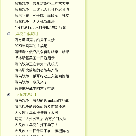
· 台海战争：共军封岛拒止的六大手
· 台海战争：三波无人机可耗尽台湾
· 台湾问题：和平统一靠民意，独立
· 台海战争：无人机新战法
· “ 只打蒋舰，不打美舰”与新台海
【乌克兰战局9】
· 西方送坦克，战局不大妙
· 2023年乌军的主战场
· 猜猜看：俄乌战争何时结束、结果
· 泽林斯基美国一日游启示
· 俄乌战争正在转为一战模式
· 海马斯火箭炮的功能与产能
· 俄乌战争：俄军行动进入第四阶段
· 俄乌战争：冬天来了
· 有关俄乌战争的六个推测
【大反攻系列】
· 俄乌战争：激烈的Kreminna阵地战
· 俄乌战争的震荡函数及前景预测
· 大反攻：乌军推进速度放缓
· 乌克兰四州公投后 西方如何反应
· 大反攻：乌克兰打不动了？
· 大反攻：一日千里不在，惨烈阵地