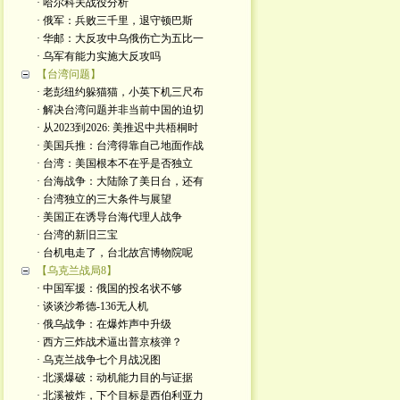
· 哈尔科夫战役分析
· 俄军：兵败三千里，退守顿巴斯
· 华邮：大反攻中乌俄伤亡为五比一
· 乌军有能力实施大反攻吗
【台湾问题】
· 老彭纽约躲猫猫，小英下机三尺布
· 解决台湾问题并非当前中国的迫切
· 从2023到2026: 美推迟中共梧桐时
· 美国兵推：台湾得靠自己地面作战
· 台湾：美国根本不在乎是否独立
· 台海战争：大陆除了美日台，还有
· 台湾独立的三大条件与展望
· 美国正在诱导台海代理人战争
· 台湾的新旧三宝
· 台机电走了，台北故宫博物院呢
【乌克兰战局8】
· 中国军援：俄国的投名状不够
· 谈谈沙希德-136无人机
· 俄乌战争：在爆炸声中升级
· 西方三炸战术逼出普京核弹？
· 乌克兰战争七个月战况图
· 北溪爆破：动机能力目的与证据
· 北溪被炸，下个目标是西伯利亚力