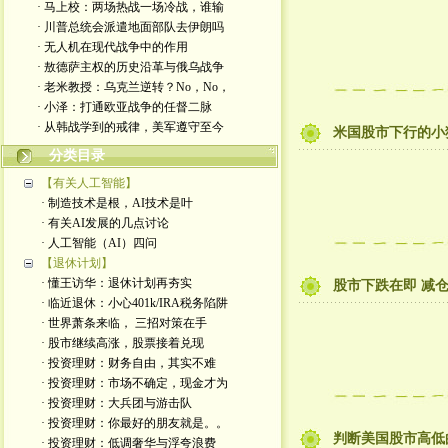
· 马上校：两场热战一场冷战，谁输
· 川普总统会派遣地面部队去伊朗吗
· 无人机在现代战争中的作用
· 敖德萨主权的历史沿革与俄乌战争
· 老米教授：乌克兰逆转？No，No，
· 小泽：打通欧亚战争的任督二脉
· 从韩战学到的戒律，美军遵守至今
米国股市下行的小
分类目录
【有关人工智能】
· 制造技术是根，AI技术是叶
· 有关AI发展的几点讨论
· 人工智能（AI）四问
【退休计划】
· 懂王访华：退休计划再夯实
股市下跌在即 减
· 临近退休：小心401k/IRA税务陷阱
· 世界萧条来临， 三招对策在手
· 股市继续高涨，股票接着兑现
· 投资理财：财务自由，其实不难
· 投资理财：市场不确定，现金才为
· 投资理财：大兵团与游击队
· 投资理财：你最好的朋友就是。。
判断美国股市高低
· 投资理财：低调奢华与浮夸浪费