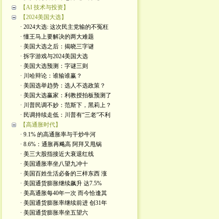
【AI 技术与投资】
【2024美国大选】
· 2024大选: 这次民主党输的不冤枉
· 懂王马上要解决的两大难题
· 美国大选之后：揭晓三字谜
· 拆字游戏与2024美国大选
· 美国大选预测：字谜三则
· 川哈辩论：谁输谁赢？
· 美国选举趋势：选人不选政策？
· 美国大选赢家：利教授拍板预测了
· 川普民调不妙：范斯下，黑莉上？
· 民调持续走低：川普有“三老”不利
【高通胀时代】
· 9.1% 的高通胀率与干炒牛河
· 8.6%：通胀再飚高 阿拜又甩锅
· 美三大股指接近大衰退红线
· 美国通胀率坐八望九冲十
· 美国百姓生活必备的三样东西 涨
· 美国通货膨胀继续飙升 达7.5%
· 美高通胀每40年一次 而今恰逢其
· 美国通货膨胀率继续前进 创31年
· 美国通货膨胀率坐五望六