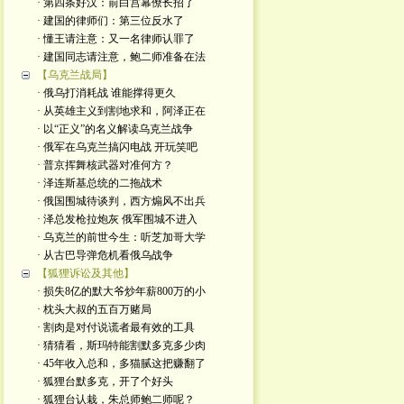
· 第四条好汉：前白宫幕僚长招了
· 建国的律师们：第三位反水了
· 懂王请注意：又一名律师认罪了
· 建国同志请注意，鲍二师准备在法
【乌克兰战局】
· 俄乌打消耗战 谁能撑得更久
· 从英雄主义到割地求和，阿泽正在
· 以“正义”的名义解读乌克兰战争
· 俄军在乌克兰搞闪电战 开玩笑吧
· 普京挥舞核武器对准何方？
· 泽连斯基总统的二拖战术
· 俄国围城待谈判，西方煽风不出兵
· 泽总发枪拉炮灰 俄军围城不进入
· 乌克兰的前世今生：听芝加哥大学
· 从古巴导弹危机看俄乌战争
【狐狸诉讼及其他】
· 损失8亿的默大爷炒年薪800万的小
· 枕头大叔的五百万赌局
· 割肉是对付说谎者最有效的工具
· 猜猜看，斯玛特能割默多克多少肉
· 45年收入总和，多猫腻这把赚翻了
· 狐狸台默多克，开了个好头
· 狐狸台认栽，朱总师鲍二师呢？