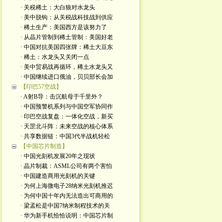
· 关税稀土：大白狼对水龙头
· 美中脱钩：从关税战科技战到供应
· 稀土生产：美国西方是该努力了
· 从晶片管制到稀土管制：美国好老
· 中国对抗美国四张牌：稀土大豆东
· 稀土：水龙头又关闭一点
· 美中贸易战再循环，稀土水龙头又
· 中国继续进口俄油，贝贝部长会加
【印巴57空战】
· A射B导：击沉航母于千里外？
· 中国预警机系列与中国空军协同作
· 印巴空战复盘：一体化空战，新买
· 天罡北斗阵：未来空战的核心体系
· 共享数据链：中国3代半战机轻松
【中国芯片制造】
· 中国光刻机发展20年之现状
· 晶片制裁：ASML公司有两个害怕
· 中国建造商用光刻机的关键
· 为何上海微电子28纳米光刻机推迟
· 为何中国十年内无法造出可商用的
· 梁孟松是中国7纳米制程技术的关
· 华为新手机恰恰说明：中国芯片制