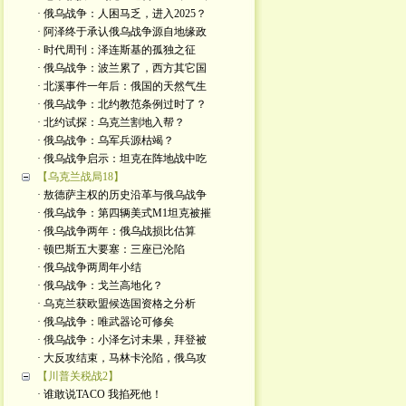
· 俄乌战争：人困马乏，进入2025？
· 阿泽终于承认俄乌战争源自地缘政
· 时代周刊：泽连斯基的孤独之征
· 俄乌战争：波兰累了，西方其它国
· 北溪事件一年后：俄国的天然气生
· 俄乌战争：北约教范条例过时了？
· 北约试探：乌克兰割地入帮？
· 俄乌战争：乌军兵源枯竭？
· 俄乌战争启示：坦克在阵地战中吃
【乌克兰战局18】
· 敖德萨主权的历史沿革与俄乌战争
· 俄乌战争：第四辆美式M1坦克被摧
· 俄乌战争两年：俄乌战损比估算
· 顿巴斯五大要塞：三座已沦陷
· 俄乌战争两周年小结
· 俄乌战争：戈兰高地化？
· 乌克兰获欧盟候选国资格之分析
· 俄乌战争：唯武器论可修矣
· 俄乌战争：小泽乞讨未果，拜登被
· 大反攻结束，马林卡沦陷，俄乌攻
【川普关税战2】
· 谁敢说TACO 我掐死他！