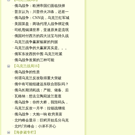
· 俄乌战争：欧洲帝国们面临抉择
· 普京认为：川普停火28条，还差一
· 俄乌战争：CNN说，乌克兰红军城
· 美国算盘：两场代理人战争绑定俄
· 司机甩锅满世界，亚速原来是流氓
· 俄国对付西方的四大法宝与持久战
· 乌克兰战争赢家输家的判据
· 乌克兰战争的大赢家其实是。。。
· 俄军东攻西扰中围 乌克兰吃紧
· 俄乌战争发展的三种可能
【乌克兰战局16】
· 俄乌战争的性质
· 何谓乌克兰反攻取得重大突破
· 俄中有可能组建远东联合部队吗？
· 俄乌长期消耗战：产能、储备、后
· 瓦格纳：想去立陶宛波兰逛逛
· 俄乌战争：你炸大桥，我毁码头，
· 乌克兰反攻一月半：拉锯战继续
· 俄乌战争：大炮一响 欧穷美富
· 北约峰会显示：巨鳄开始瓜分乌克
· 北约7月峰会：小泽不开心
【海参崴专栏】