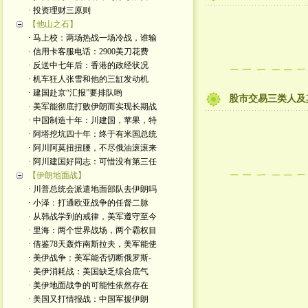
· 投资理财三原则
【他山之石】
· 马上校：两场热战一场冷战，谁输
· 信用卡客服电话：2900美刀花费
· 反送中七年后：香港的政经状况
· 机车狂人张雪和他的三缸发动机
· 建国赴京“汇报”要排队哟
股市交易三类人及
· 美军能彻底打败伊朗而实现长期战
· 中国制造十年：川建国，苹果，特
· 阿塔挖坑四十年：终于有米国总统
· 阿川阿莫扭扭腰，不尽俄油滚滚来
· 阿川建国好同志：可惜没有第三任
【伊朗地面战】
· 川普总统会派遣地面部队去伊朗吗
· 小泽：打通欧亚战争的任督二脉
· 从韩战学到的戒律，美军遵守至今
· 里海：两个世界战场，两个霸权目
· 借鉴78天轰炸南斯拉夫，美军能使
· 美伊战争：美军能否切断俄罗斯-
· 美伊消耗战：美国缺乏综合底气
· 美伊地面战争的可能性依然存在
· 美国又打情报战：中国军援伊朗