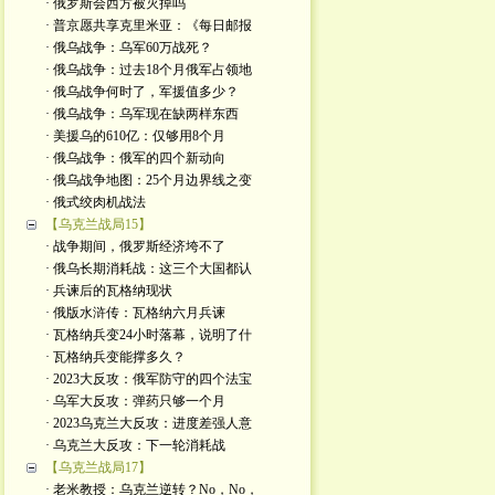
· 俄罗斯会西方被灭掉吗
· 普京愿共享克里米亚：《每日邮报
· 俄乌战争：乌军60万战死？
· 俄乌战争：过去18个月俄军占领地
· 俄乌战争何时了，军援值多少？
· 俄乌战争：乌军现在缺两样东西
· 美援乌的610亿：仅够用8个月
· 俄乌战争：俄军的四个新动向
· 俄乌战争地图：25个月边界线之变
· 俄式绞肉机战法
【乌克兰战局15】
· 战争期间，俄罗斯经济垮不了
· 俄乌长期消耗战：这三个大国都认
· 兵谏后的瓦格纳现状
· 俄版水浒传：瓦格纳六月兵谏
· 瓦格纳兵变24小时落幕，说明了什
· 瓦格纳兵变能撑多久？
· 2023大反攻：俄军防守的四个法宝
· 乌军大反攻：弹药只够一个月
· 2023乌克兰大反攻：进度差强人意
· 乌克兰大反攻：下一轮消耗战
【乌克兰战局17】
· 老米教授：乌克兰逆转？No，No，