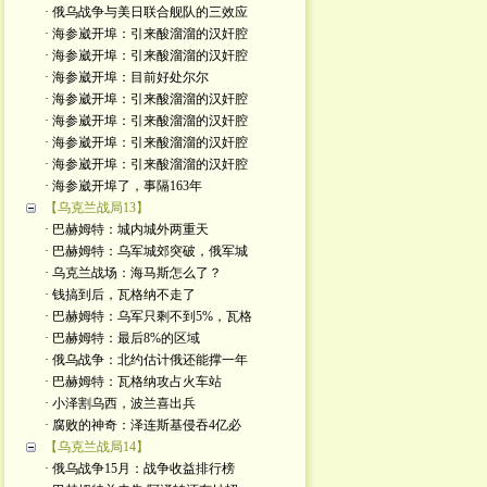
· 俄乌战争与美日联合舰队的三效应
· 海参崴开埠：引来酸溜溜的汉奸腔
· 海参崴开埠：引来酸溜溜的汉奸腔
· 海参崴开埠：目前好处尔尔
· 海参崴开埠：引来酸溜溜的汉奸腔
· 海参崴开埠：引来酸溜溜的汉奸腔
· 海参崴开埠：引来酸溜溜的汉奸腔
· 海参崴开埠：引来酸溜溜的汉奸腔
· 海参崴开埠了，事隔163年
【乌克兰战局13】
· 巴赫姆特：城内城外两重天
· 巴赫姆特：乌军城郊突破，俄军城
· 乌克兰战场：海马斯怎么了？
· 钱搞到后，瓦格纳不走了
· 巴赫姆特：乌军只剩不到5%，瓦格
· 巴赫姆特：最后8%的区域
· 俄乌战争：北约估计俄还能撑一年
· 巴赫姆特：瓦格纳攻占火车站
· 小泽割乌西，波兰喜出兵
· 腐败的神奇：泽连斯基侵吞4亿必
【乌克兰战局14】
· 俄乌战争15月：战争收益排行榜