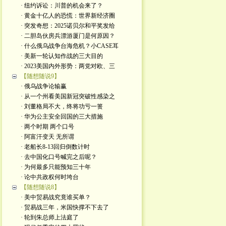
· 纽约诉讼：川普的机会来了？
· 黄金十亿人的恐慌：世界新经济圈
· 突发奇想：2025诺贝尔和平奖发给
· 二胆岛伙房兵漂游厦门是何原因？
· 什么俄乌战争台海危机？小CASE耳
· 美新一轮认知作战的三大目的
· 2023美国内外形势：两党对欧、三
【随想随说9】
· 俄乌战争论输赢
· 从一个州看美国新冠突破性感染之
· 刘董格局不大，终将功亏一篑
· 华为公主安全回国的三大措施
· 两个时期 两个口号
· 阿富汗变天 无所谓
· 老船长8-13回归倒数计时
· 去中国化口号喊完之后呢？
· 为何最多只能预知三十年
· 论中共政权何时垮台
【随想随说8】
· 美中贸易战究竟谁买单？
· 贸易战三年，米国快撑不下去了
· 轮到朱总师上法庭了