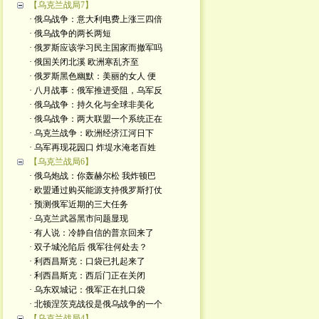
【乌克兰战局7】
· 俄乌战争：意大利电费上涨三四倍
· 俄乌战争的两长两短
· 俄罗斯应该学习民主国家而撤军吗
· 俄国关闭北溪 欧洲寒乱齐至
· 俄罗斯黑色幽默：美丽的女人 便
· 八月战事：俄军推进受阻，乌军反
· 俄乌战争：持久化与全球非美化
· 俄乌战争：两大联盟一个系统正在
· 乌克兰战争：欧洲经济江河日下
· 乌军再现花园口 炸堤水淹老百姓
【乌克兰战局6】
· 俄乌炮战：你轰赫尔松 我炸顿巴
· 欧盟通过购买能源支持俄罗斯打仗
· 预测俄军近期的三大任务
· 乌克兰武器黑市问题显现
· 有人说：冷静自信的普京回来了
· 双子城沦陷后 俄军往何处去？
· 利西昌斯克：口袋已扎起来了
· 利西昌斯克：西后门正在关闭
· 乌东双城记：俄军正在扎口袋
· 北顿涅茨克战役是俄乌战争的一个
【乌克兰战局4】