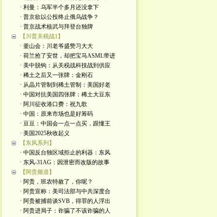
· 利曼：乌军半个多月还没拿下
· 普京欲以公投终止俄乌战争？
· 普京战术核武与拜登台独牌
【川普关税战1】
· 釜山会：川老爷盛赞习大大
· 荷兰抢了安世，却把宝马ASML带进
· 美中脱钩：从关税战科技战到供应
· 稀土之后又一张牌：金刚石
· 从晶片管制到稀土管制：美国好老
· 中国对抗美国四张牌：稀土大豆东
· 阿川征收港口费：祝九歌
· 中国：原来市场也是好筹码
· 豆豆：中国会一点一点买，跟懂王
· 美国2025秋收起义
【东风系列】
· 中国反台独区域拒止的利器：东风
· 东风-31AG：因泄密而改版的故事
【阿贵频道】
· 阿贵，班农特赦了，你呢？
· 阿贵宣称：美司法部与中共深度合
· 阿贵被捕前谈SVB，得罪的人浮出
· 阿贵进局子：诈骗了不该诈骗的人