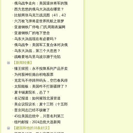
· 俄乌战争走向：美国退休将军的预
· 西方忽悠的俄乌大决战在哪里？
· 比较两张乌克兰战况图（4/1，4/2
· 六万枚飞弹将是世界民航之噩梦
· 亚速钢铁厂停电·门氏周期表漏网
· 亚速钢铁厂的地下堡垒
· 乌东大决战现在有必要吗？
· 俄乌战争：美国军工复合体对决俄
· 乌东大决战，第三个大忽悠？
· 战略要地马里乌波尔濒于沦陷
【新闻转播】
· 懂王狱照：永不投降系列产品开卖
· 为何股神狂抛台积电股票
· 克宏马不停蹄拜码头，空巴春风得
· 太阳能板：美国咋不打新疆牌了？
· 麦卡锡麦院长，怂了？
· 名记报道：如何摧毁北溪管道
· 美众议院议长：麦十三郎（十五郎
· 普京同志已经不咳嗽了
· 45位美国总统中，川普名列第三
· 纽约邮报：2024总统大选新闻
【建国和他的18条好汉】