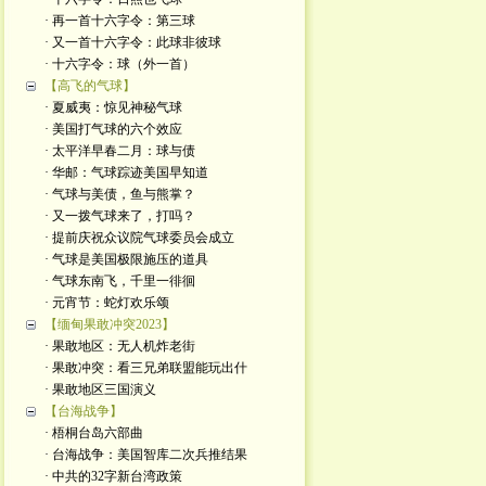
· 再一首十六字令：第三球
· 又一首十六字令：此球非彼球
· 十六字令：球（外一首）
【高飞的气球】
· 夏威夷：惊见神秘气球
· 美国打气球的六个效应
· 太平洋早春二月：球与债
· 华邮：气球踪迹美国早知道
· 气球与美债，鱼与熊掌？
· 又一拨气球来了，打吗？
· 提前庆祝众议院气球委员会成立
· 气球是美国极限施压的道具
· 气球东南飞，千里一徘徊
· 元宵节：蛇灯欢乐颂
【缅甸果敢冲突2023】
· 果敢地区：无人机炸老街
· 果敢冲突：看三兄弟联盟能玩出什
· 果敢地区三国演义
【台海战争】
· 梧桐台岛六部曲
· 台海战争：美国智库二次兵推结果
· 中共的32字新台湾政策