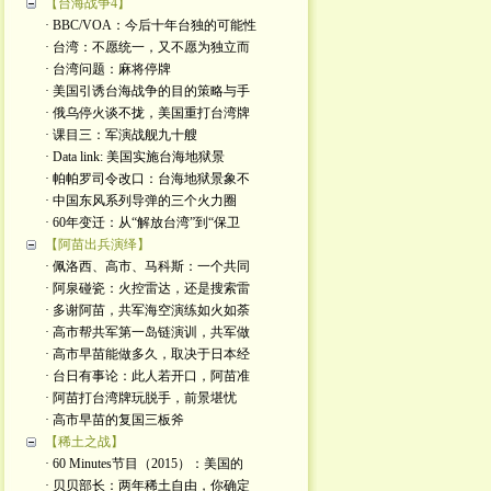
【台海战争4】
· BBC/VOA：今后十年台独的可能性
· 台湾：不愿统一，又不愿为独立而
· 台湾问题：麻将停牌
· 美国引诱台海战争的目的策略与手
· 俄乌停火谈不拢，美国重打台湾牌
· 课目三：军演战舰九十艘
· Data link: 美国实施台海地狱景
· 帕帕罗司令改口：台海地狱景象不
· 中国东风系列导弹的三个火力圈
· 60年变迁：从“解放台湾”到“保卫
【阿苗出兵演绎】
· 佩洛西、高市、马科斯：一个共同
· 阿泉碰瓷：火控雷达，还是搜索雷
· 多谢阿苗，共军海空演练如火如荼
· 高市帮共军第一岛链演训，共军做
· 高市早苗能做多久，取决于日本经
· 台日有事论：此人若开口，阿苗准
· 阿苗打台湾牌玩脱手，前景堪忧
· 高市早苗的复国三板斧
【稀土之战】
· 60 Minutes节目（2015）：美国的
· 贝贝部长：两年稀土自由，你确定