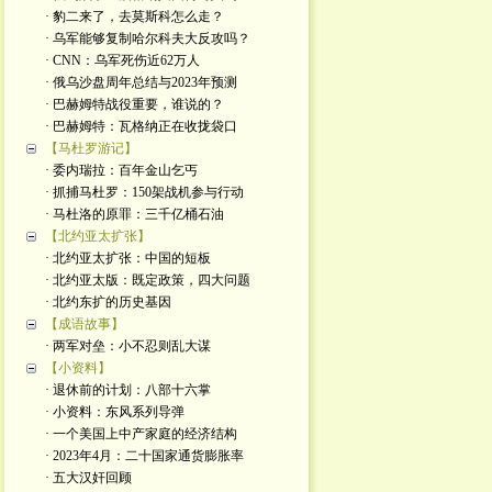
· 豹二来了，去莫斯科怎么走？
· 乌军能够复制哈尔科夫大反攻吗？
· CNN：乌军死伤近62万人
· 俄乌沙盘周年总结与2023年预测
· 巴赫姆特战役重要，谁说的？
· 巴赫姆特：瓦格纳正在收拢袋口
【马杜罗游记】
· 委内瑞拉：百年金山乞丐
· 抓捕马杜罗：150架战机参与行动
· 马杜洛的原罪：三千亿桶石油
【北约亚太扩张】
· 北约亚太扩张：中国的短板
· 北约亚太版：既定政策，四大问题
· 北约东扩的历史基因
【成语故事】
· 两军对垒：小不忍则乱大谋
【小资料】
· 退休前的计划：八部十六掌
· 小资料：东风系列导弹
· 一个美国上中产家庭的经济结构
· 2023年4月：二十国家通货膨胀率
· 五大汉奸回顾