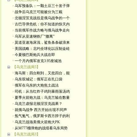
· 乌军预备队：一颗土豆三十发子弹
· 战争后乌克兰可能被分为三截
· 北顿涅茨克战役是俄乌战争的一个
· 古巴导弹危机：你不知道的惊天内
· 当前俄军作战方略与俄乌战争走向
· 乌军从亚速钢铁厂“撤离”
· 莫道亚速海床浅，鲨鱼条条破浪来
· 美国战略：北约全球化以压制金砖
· 今夏顿巴斯炮兵大战在即
· 一个月内俄军攻克3.95座城池
【乌克兰战局5】
· 海马斯：四台刚到，又批四台，能
· 乌东双城记：俄军正在扎口袋
· 俄军在乌东的大炮焦土战法
· 司机：从当红炸子鸡到暴雨落汤鸡
· 夏季火箭炮大战：乌克兰输在数量
· 乌克兰虚报北顿涅茨克战果？
· 就俄乌战争 西方开始出现不同声
· 氖气氪气，俄罗斯卡西方脖子的利
· 乌克兰战场美俄火箭炮大PK
· 从M777榴弹炮的战绩看乌东局势
【乌克兰战局3】