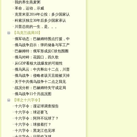
· 我的养生燕麦粥
· 革命，运动，示威
· 克里米亚2014年公投：多少国家认
· 科索沃独立30年后多少国家承认
· 川普总统的一生，是。。。
【乌克兰战局10】
· 俄军动态：巴赫姆特围点打援，中
· 俄乌战争启示：弹药储备与军工产
· 巴赫姆特：俄军形成反C状包围圈
· 俄乌对峙：花园口，四久歌
· 从GDP看核大战爆发的可能性
· 俄乌风云：中共释出十二点，川普
· 俄乌战争：侵略者该灭且能被灭掉
· 关于中共俄乌战争十二点之我见
· 战况分析：巴赫姆特失守成定局
· 俄乌战争11个月战况图
【球之十六字令】
· 十六字令：谍证球调查报告
· 十六字令：球还要飞
· 十六字令：阿拜不玩球了？
· 十六字令：球接着打？
· 十六字令：黑龙江也见球
· 十六字令：日照也飞球