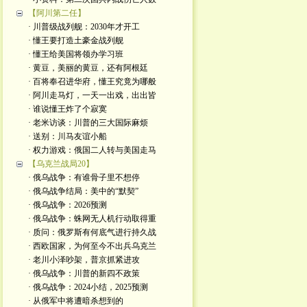
【阿川第二任】
· 川普级战列舰：2030年才开工
· 懂王要打造土豪金战列舰
· 懂王给美国将领办学习班
· 黄豆，美丽的黄豆，还有阿根廷
· 百将奉召进华府，懂王究竟为哪般
· 阿川走马灯，一天一出戏，出出皆
· 谁说懂王炸了个寂寞
· 老米访谈：川普的三大国际麻烦
· 送别：川马友谊小船
· 权力游戏：俄国二人转与美国走马
【乌克兰战局20】
· 俄乌战争：有谁骨子里不想停
· 俄乌战争结局：美中的“默契”
· 俄乌战争：2026预测
· 俄乌战争：蛛网无人机行动取得重
· 质问：俄罗斯有何底气进行持久战
· 西欧国家，为何至今不出兵乌克兰
· 老川小泽吵架，普京抓紧进攻
· 俄乌战争：川普的新四不政策
· 俄乌战争：2024小结，2025预测
· 从俄军中将遭暗杀想到的