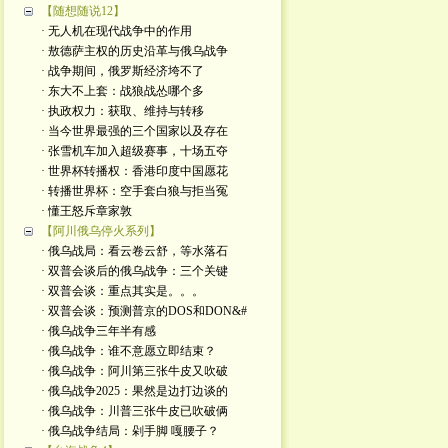
【随想随说12】
· 无人机在现代战争中的作用
· 敖德萨主权的历史沿革与俄乌战争
· 战争期间，俄罗斯经济垮不了
· 东大不上套：战狼战怂哪个多
· 执政权力：获取、维持与转移
· 当今世界最强的三个国家以及存在
· 张雪机车加入超级赛事，十场五夺
· 世界杯转播权：香港印度中国愿花
· 转播世界杯：空手套白狼与拒当冤
· 懂王怒斥章家敦
【阿川俄乌停火系列】
· 俄乌战局：看云卷云舒，等水落石
· 双普会谈后的俄乌战争：三个关键
· 双普会谈：重点其实是。。。
· 双普会谈：预测普京的DOS和DON&#
· 俄乌战争三年半有感
· 俄乌战争：谁不意愿立即结束？
· 俄乌战争：阿川第三张牛皮又吹破
· 俄乌战争2025：果然是边打边谈的
· 俄乌战争：川普三张牛皮已吹破俩
· 俄乌战争结局：剁手脚 嘎腰子？