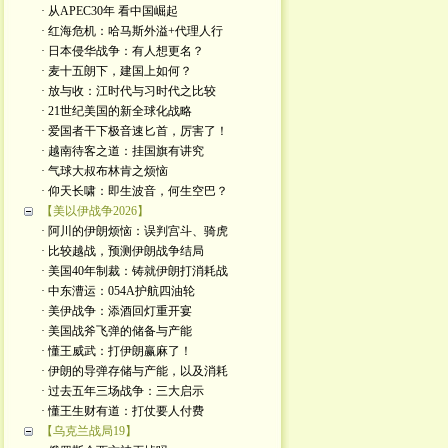
· 从APEC30年 看中国崛起
· 红海危机：哈马斯外溢+代理人行
· 日本侵华战争：有人想更名？
· 麦十五朗下，建国上如何？
· 放与收：江时代与习时代之比较
· 21世纪美国的新全球化战略
· 爱国者干下极音速匕首，厉害了！
· 越南待客之道：挂国旗有讲究
· 气球大叔布林肯之烦恼
· 仰天长啸：即生波音，何生空巴？
【美以伊战争2026】
· 阿川的伊朗烦恼：误判宫斗、骑虎
· 比较越战，预测伊朗战争结局
· 美国40年制裁：铸就伊朗打消耗战
· 中东漕运：054A护航四油轮
· 美伊战争：添酒回灯重开宴
· 美国战斧飞弹的储备与产能
· 懂王威武：打伊朗赢麻了！
· 伊朗的导弹存储与产能，以及消耗
· 过去五年三场战争：三大启示
· 懂王生财有道：打仗要人付费
【乌克兰战局19】