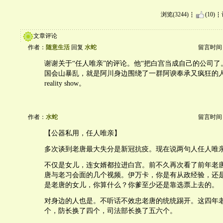
浏览(3244)
(10)
文章评论
作者：
随意生活
回复
水蛇
留言时间：20
谢谢关于“任人唯亲”的评论。他“把白宫当成自己的公司了
国会山暴乱，就是阿川身边围绕了一群阿谀奉承又疯狂的
reality show。
作者：
水蛇
留言时间：20
【公器私用，任人唯亲】
多次谈到老唐最大失分是新冠抗疫。现在说两句人任人唯
不仅是女儿，连女婿都拉进白宫。前不久再次看了前年老
唐与老习会面的几个视频。伊万卡，你是有从政经验，还
是老唐的女儿，你算什么？你爹至少还是靠选票上去的。
对身边的人也是。不听话不效忠老唐的统统踢开。这四年
个，防长换了四个，司法部长换了五六个。