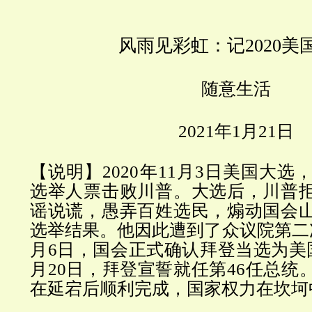
风雨见彩虹：记2020美
随意生活
2021
年
1
月
21
日
【说明】
2020
年
11
月
3
日美国大选
选举人票击败川普。大选后，川普
谣说谎，愚弄百姓选民，煽动国会
选举结果。他因此遭到了众议院第二
月
6
日，国会正式确认拜登当选为美
月
20
日，拜登宣誓就任第
46
任总统
在延宕后顺利完成，国家权力在坎坷