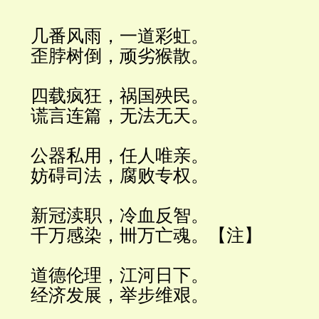
几番风雨，一道彩虹。
歪脖树倒，顽劣猴散。
四载疯狂，祸国殃民。
谎言连篇，无法无天。
公器私用，任人唯亲。
妨碍司法，腐败专权。
新冠渎职，冷血反智。
千万感染，卌万亡魂。【注】
道德伦理，江河日下。
经济发展，举步维艰。