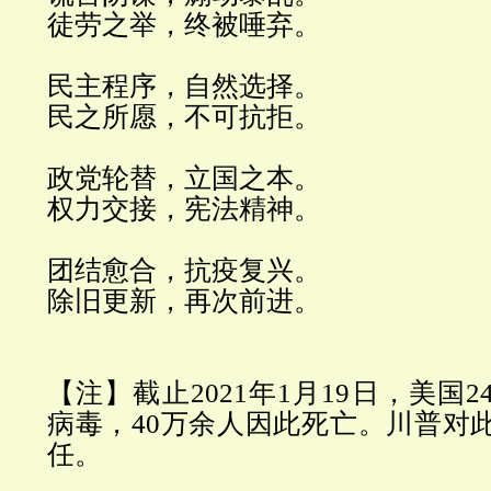
徒劳之举，终被唾弃。
民主程序，自然选择。
民之所愿，不可抗拒。
政党轮替，立国之本。
权力交接，宪法精神。
团结愈合，抗疫复兴。
除旧更新，再次前进。
【注】截止
2021
年
1
月
19
日，美国
2
病毒，
40
万余人因此死亡。川普对
任。