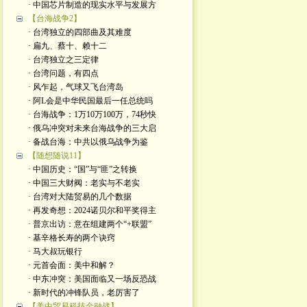
· 中国芯片制造的现实水平与发展方
【台海战争2】
· 台湾独立的四部曲及其难度
· 扁九、蔡十、赖十二
· 台湾独立之三定律
· 台湾问题，有四点
· 风乍起，气球又飞台湾岛
· 阿L会是中华民国最后一任总统吗
· 台海战争：1万10万100万，74秒快
· 俄乌冲突对未来台海战争的三大启
· 备战台海：中共以俄乌战争为鉴
【随想随说11】
· 中国历史：“国”与“匪”之转换
· 中国三大财阀：老实与不老实
· 台湾对大陆贸易的几个数据
· 再发奇想：2024诺贝尔和平奖得主
· 普京出访：意在组建两个“+联盟”
· 基辛格长寿的两个诀窍
· 马大叔玩银行
· 元首会面：美中和解？
· 中东冲突：美国面临又一场反恐战
· 新时代的冲锋队员，老厉害了
【美中贸易科技金融战】