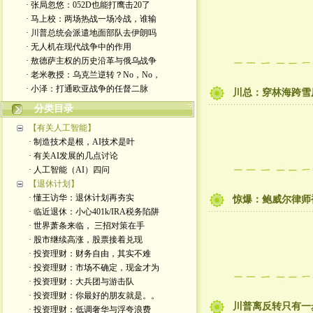
· 张局忽悠：052D也能打鹰击20了
· 马上校：两场热战一场冷战，谁输
· 川普总统会派遣地面部队去伊朗吗
· 无人机在现代战争中的作用
· 敖德萨主权的历史沿革与俄乌战争
· 老米教授：乌克兰逆转？No，No，
· 小泽：打通欧亚战争的任督二脉
川总：穿林海跨雪
分类目录
【有关人工智能】
· 制造技术是根，AI技术是叶
· 有关AI发展的几点讨论
· 人工智能（AI）四问
【退休计划】
· 懂王访华：退休计划再夯实
惊爆：鲍威尔律师
· 临近退休：小心401k/IRA税务陷阱
· 世界萧条来临， 三招对策在手
· 股市继续高涨，股票接着兑现
· 投资理财：财务自由，其实不难
· 投资理财：市场不确定，现金才为
· 投资理财：大兵团与游击队
· 投资理财：你最好的朋友就是。。
川普离反转只有一
· 投资理财：低调奢华与浮夸浪费