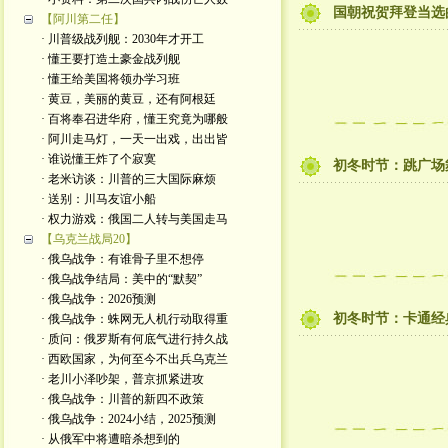
国朝祝贺拜登当选
【阿川第二任】
· 川普级战列舰：2030年才开工
· 懂王要打造土豪金战列舰
· 懂王给美国将领办学习班
· 黄豆，美丽的黄豆，还有阿根廷
· 百将奉召进华府，懂王究竟为哪般
· 阿川走马灯，一天一出戏，出出皆
· 谁说懂王炸了个寂寞
初冬时节：跳广场
· 老米访谈：川普的三大国际麻烦
· 送别：川马友谊小船
· 权力游戏：俄国二人转与美国走马
【乌克兰战局20】
· 俄乌战争：有谁骨子里不想停
· 俄乌战争结局：美中的“默契”
· 俄乌战争：2026预测
初冬时节：卡通经
· 俄乌战争：蛛网无人机行动取得重
· 质问：俄罗斯有何底气进行持久战
· 西欧国家，为何至今不出兵乌克兰
· 老川小泽吵架，普京抓紧进攻
· 俄乌战争：川普的新四不政策
· 俄乌战争：2024小结，2025预测
· 从俄军中将遭暗杀想到的