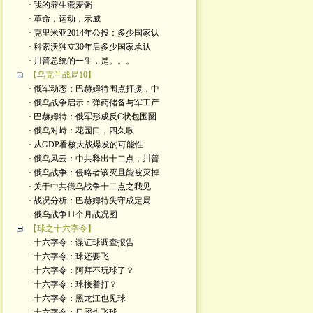
· 我的养生燕麦粥
· 革命，运动，示威
· 克里米亚2014年公投：多少国家认
· 科索沃独立30年后多少国家承认
· 川普总统的一生，是。。。
【乌克兰战局10】
· 俄军动态：巴赫姆特围点打援，中
· 俄乌战争启示：弹药储备与军工产
· 巴赫姆特：俄军形成反C状包围圈
· 俄乌对峙：花园口，四久歌
· 从GDP看核大战爆发的可能性
· 俄乌风云：中共释出十二点，川普
· 俄乌战争：侵略者该灭且能被灭掉
· 关于中共俄乌战争十二点之我见
· 战况分析：巴赫姆特失守成定局
· 俄乌战争11个月战况图
【球之十六字令】
· 十六字令：谍证球调查报告
· 十六字令：球还要飞
· 十六字令：阿拜不玩球了？
· 十六字令：球接着打？
· 十六字令：黑龙江也见球
· 十六字令：日照也飞球