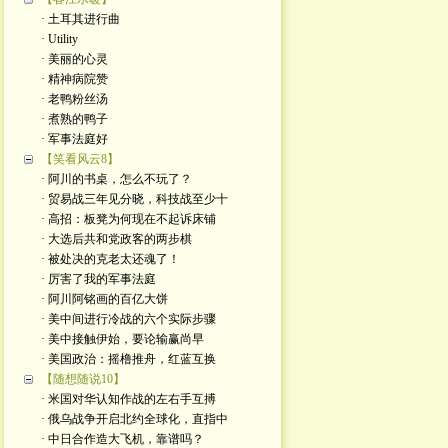
· 土耳其进行曲
· Utility
· 美丽的心灵
· 精神病院赞
· 老鸭粉丝汤
· 煮熟的鸭子
· 军事法庭好
【笑看风云8】
· 阿川的书桌，怎么不玩了？
· 贸易战三年见分晓，科技战至少十
· 高招：板凳为何现在不起诉床铺
· 大选后共和党政客的两步棋
· 被处决的克老太还魂了！
· 厉害了我的军事法庭
· 阿川阿铭画的百亿大饼
· 美中间进行冷战的六个实际步骤
· 美中接触伊始，要论输赢尚早
· 美国政治：摇橹推舟，红蓝互换
【随想随说10】
· 米国对华认知作战的左右手互搏
· 俄乌战争开启北约全球化，直指中
· 中日合作造大飞机，靠谱吗？