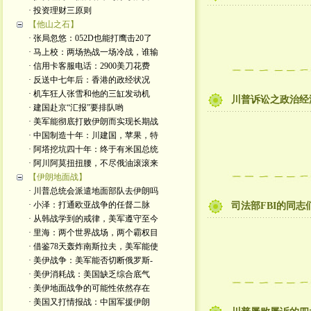
· 投资理财三原则
【他山之石】
· 张局忽悠：052D也能打鹰击20了
· 马上校：两场热战一场冷战，谁输
· 信用卡客服电话：2900美刀花费
· 反送中七年后：香港的政经状况
· 机车狂人张雪和他的三缸发动机
川普诉讼之政治经
· 建国赴京“汇报”要排队哟
· 美军能彻底打败伊朗而实现长期战
· 中国制造十年：川建国，苹果，特
· 阿塔挖坑四十年：终于有米国总统
· 阿川阿莫扭扭腰，不尽俄油滚滚来
【伊朗地面战】
· 川普总统会派遣地面部队去伊朗吗
· 小泽：打通欧亚战争的任督二脉
司法部FBI的同志
· 从韩战学到的戒律，美军遵守至今
· 里海：两个世界战场，两个霸权目
· 借鉴78天轰炸南斯拉夫，美军能使
· 美伊战争：美军能否切断俄罗斯-
· 美伊消耗战：美国缺乏综合底气
· 美伊地面战争的可能性依然存在
· 美国又打情报战：中国军援伊朗