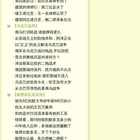
· 第四条好汉：前白宫幕僚长招了
· 建国的律师们：第三位反水了
· 懂王请注意：又一名律师认罪了
· 建国同志请注意，鲍二师准备在法
【乌克兰战局】
· 俄乌打消耗战 谁能撑得更久
· 从英雄主义到割地求和，阿泽正在
· 以“正义”的名义解读乌克兰战争
· 俄军在乌克兰搞闪电战 开玩笑吧
· 普京挥舞核武器对准何方？
· 泽连斯基总统的二拖战术
· 俄国围城待谈判，西方煽风不出兵
· 泽总发枪拉炮灰 俄军围城不进入
· 乌克兰的前世今生：听芝加哥大学
· 从古巴导弹危机看俄乌战争
【狐狸诉讼及其他】
· 损失8亿的默大爷炒年薪800万的小
· 枕头大叔的五百万赌局
· 割肉是对付说谎者最有效的工具
· 猜猜看，斯玛特能割默多克多少肉
· 45年收入总和，多猫腻这把赚翻了
· 狐狸台默多克，开了个好头
· 狐狸台认栽，朱总师鲍二师呢？