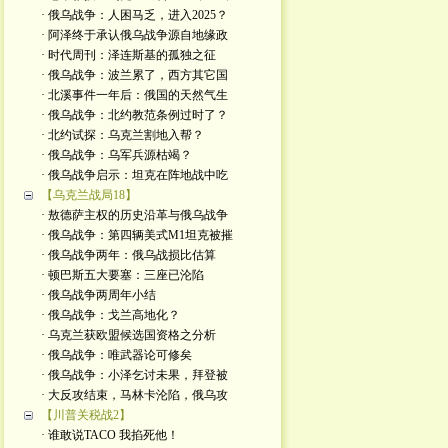
· 俄乌战争：人困马乏，进入2025？
· 阿泽终于承认俄乌战争源自地缘政
· 时代周刊：泽连斯基的孤独之征
· 俄乌战争：波兰累了，西方其它国
· 北溪事件一年后：俄国的天然气生
· 俄乌战争：北约教范条例过时了？
· 北约试探：乌克兰割地入帮？
· 俄乌战争：乌军兵源枯竭？
· 俄乌战争启示：坦克在阵地战中吃
【乌克兰战局18】
· 敖德萨主权的历史沿革与俄乌战争
· 俄乌战争：第四辆美式M1坦克被摧
· 俄乌战争两年：俄乌战损比估算
· 顿巴斯五大要塞：三座已沦陷
· 俄乌战争两周年小结
· 俄乌战争：戈兰高地化？
· 乌克兰获欧盟候选国资格之分析
· 俄乌战争：唯武器论可修矣
· 俄乌战争：小泽乞讨未果，拜登被
· 大反攻结束，马林卡沦陷，俄乌攻
【川普关税战2】
· 谁敢说TACO 我掐死他！