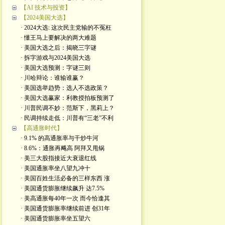
【AI 技术与投资】
【2024美国大选】
· 2024大选: 这次民主党输的不冤枉
· 懂王马上要解决的两大难题
· 美国大选之后：揭晓三字谜
· 拆字游戏与2024美国大选
· 美国大选预测：字谜三则
· 川哈辩论：谁输谁赢？
· 美国选举趋势：选人不选政策？
· 美国大选赢家：利教授拍板预测了
· 川普民调不妙：范斯下，黑莉上？
· 民调持续走低：川普有“三老”不利
【高通胀时代】
· 9.1% 的高通胀率与干炒牛河
· 8.6%：通胀再飚高 阿拜又甩锅
· 美三大股指接近大衰退红线
· 美国通胀率坐八望九冲十
· 美国百姓生活必备的三样东西 涨
· 美国通货膨胀继续飙升 达7.5%
· 美高通胀每40年一次 而今恰逢其
· 美国通货膨胀率继续前进 创31年
· 美国通货膨胀率坐五望六