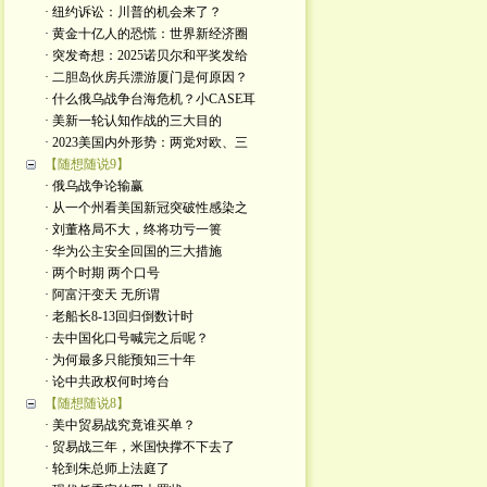
· 纽约诉讼：川普的机会来了？
· 黄金十亿人的恐慌：世界新经济圈
· 突发奇想：2025诺贝尔和平奖发给
· 二胆岛伙房兵漂游厦门是何原因？
· 什么俄乌战争台海危机？小CASE耳
· 美新一轮认知作战的三大目的
· 2023美国内外形势：两党对欧、三
【随想随说9】
· 俄乌战争论输赢
· 从一个州看美国新冠突破性感染之
· 刘董格局不大，终将功亏一篑
· 华为公主安全回国的三大措施
· 两个时期 两个口号
· 阿富汗变天 无所谓
· 老船长8-13回归倒数计时
· 去中国化口号喊完之后呢？
· 为何最多只能预知三十年
· 论中共政权何时垮台
【随想随说8】
· 美中贸易战究竟谁买单？
· 贸易战三年，米国快撑不下去了
· 轮到朱总师上法庭了