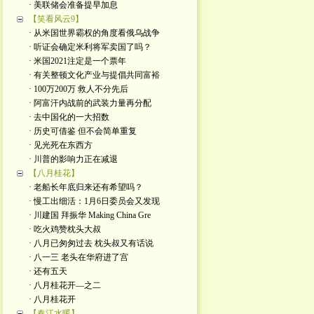
· 美联储会准备提早加息
【笑看风云9】
· 从米国世界霸权的角度看俄乌战争
· 听证会确定米利将军卖国了吗？
· 米国2021注定是一个票年
· 有关整顿文化产业与提倡共同富裕
· 100万200万 救人不分先后
· 阿富汗内战前的武装力量再分配
· 去中国化的一大招数
· 历史可借鉴 但不会简单重复
· 见光死在东西方
· 川普的影响力正在减退
【八月桂花】
· 老船长年底归来还有希望吗？
· 慢工出细活：1月6日委员会又发现
· 川建国 拜振华 Making China Gre
· 吃火鸡赞枕头大叔
· 八月已匆匆过去 枕头叔又有话说
· 八一三 老头在华府进了宫
· 还有五天
· 八月桂花开—之二
· 八月桂花开
【春江水暖】