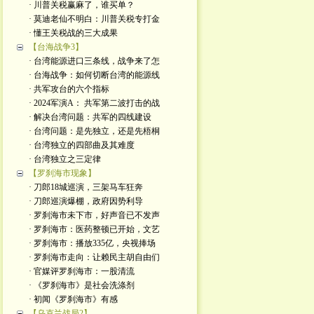
· 川普关税赢麻了，谁买单？
· 莫迪老仙不明白：川普关税专打金
· 懂王关税战的三大成果
【台海战争3】
· 台湾能源进口三条线，战争来了怎
· 台海战争：如何切断台湾的能源线
· 共军攻台的六个指标
· 2024军演A： 共军第二波打击的战
· 解决台湾问题：共军的四线建设
· 台湾问题：是先独立，还是先梧桐
· 台湾独立的四部曲及其难度
· 台湾独立之三定律
【罗刹海市现象】
· 刀郎18城巡演，三架马车狂奔
· 刀郎巡演爆棚，政府因势利导
· 罗刹海市未下市，好声音已不发声
· 罗刹海市：医药整顿已开始，文艺
· 罗刹海市：播放335亿，央视捧场
· 罗刹海市走向：让赖民主胡自由们
· 官媒评罗刹海市：一股清流
· 《罗刹海市》是社会洗涤剂
· 初闻《罗刹海市》有感
【乌克兰战局2】