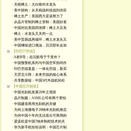
· 关税稀土：大白狼对水龙头
· 美中脱钩：从关税战科技战到供应
· 稀土生产：美国西方是该努力了
· 从晶片管制到稀土管制：美国好老
· 中国对抗美国四张牌：稀土大豆东
· 稀土：水龙头又关闭一点
· 美中贸易战再循环，稀土水龙头又
· 中国继续进口俄油，贝贝部长会加
【印巴57空战】
· A射B导：击沉航母于千里外？
· 中国预警机系列与中国空军协同作
· 印巴空战复盘：一体化空战，新买
· 天罡北斗阵：未来空战的核心体系
· 共享数据链：中国3代半战机轻松
【中国芯片制造】
· 中国光刻机发展20年之现状
· 晶片制裁：ASML公司有两个害怕
· 中国建造商用光刻机的关键
· 为何上海微电子28纳米光刻机推迟
· 为何中国十年内无法造出可商用的
· 梁孟松是中国7纳米制程技术的关
· 华为新手机恰恰说明：中国芯片制