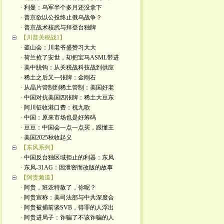
· 利曼：乌军半个多月还没拿下
· 普京欲以公投终止俄乌战争？
· 普京战术核武与拜登台独牌
【川普关税战1】
· 釜山会：川老爷盛赞习大大
· 荷兰抢了安世，却把宝马ASML带进
· 美中脱钩：从关税战科技战到供应
· 稀土之后又一张牌：金刚石
· 从晶片管制到稀土管制：美国好老
· 中国对抗美国四张牌：稀土大豆东
· 阿川征收港口费：祝九歌
· 中国：原来市场也是好筹码
· 豆豆：中国会一点一点买，跟懂王
· 美国2025秋收起义
【东风系列】
· 中国反台独区域拒止的利器：东风
· 东风-31AG：因泄密而改版的故事
【阿贵频道】
· 阿贵，班农特赦了，你呢？
· 阿贵宣称：美司法部与中共深度合
· 阿贵被捕前谈SVB，得罪的人浮出
· 阿贵进局子：诈骗了不该诈骗的人