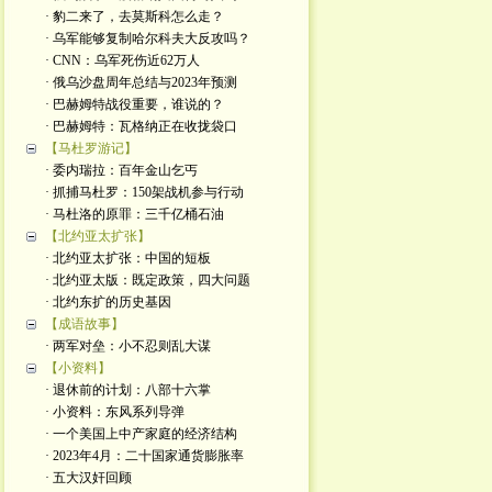
· 豹二来了，去莫斯科怎么走？
· 乌军能够复制哈尔科夫大反攻吗？
· CNN：乌军死伤近62万人
· 俄乌沙盘周年总结与2023年预测
· 巴赫姆特战役重要，谁说的？
· 巴赫姆特：瓦格纳正在收拢袋口
【马杜罗游记】
· 委内瑞拉：百年金山乞丐
· 抓捕马杜罗：150架战机参与行动
· 马杜洛的原罪：三千亿桶石油
【北约亚太扩张】
· 北约亚太扩张：中国的短板
· 北约亚太版：既定政策，四大问题
· 北约东扩的历史基因
【成语故事】
· 两军对垒：小不忍则乱大谋
【小资料】
· 退休前的计划：八部十六掌
· 小资料：东风系列导弹
· 一个美国上中产家庭的经济结构
· 2023年4月：二十国家通货膨胀率
· 五大汉奸回顾