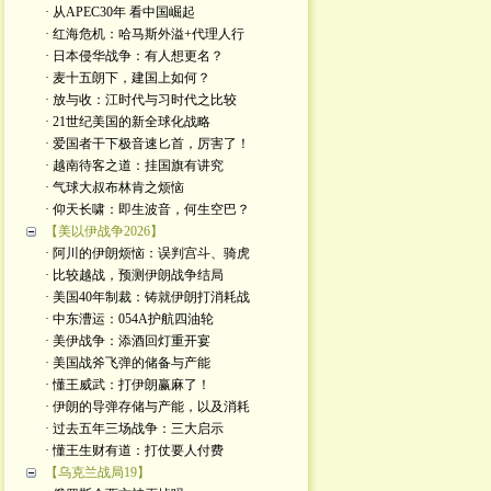
· 从APEC30年 看中国崛起
· 红海危机：哈马斯外溢+代理人行
· 日本侵华战争：有人想更名？
· 麦十五朗下，建国上如何？
· 放与收：江时代与习时代之比较
· 21世纪美国的新全球化战略
· 爱国者干下极音速匕首，厉害了！
· 越南待客之道：挂国旗有讲究
· 气球大叔布林肯之烦恼
· 仰天长啸：即生波音，何生空巴？
【美以伊战争2026】
· 阿川的伊朗烦恼：误判宫斗、骑虎
· 比较越战，预测伊朗战争结局
· 美国40年制裁：铸就伊朗打消耗战
· 中东漕运：054A护航四油轮
· 美伊战争：添酒回灯重开宴
· 美国战斧飞弹的储备与产能
· 懂王威武：打伊朗赢麻了！
· 伊朗的导弹存储与产能，以及消耗
· 过去五年三场战争：三大启示
· 懂王生财有道：打仗要人付费
【乌克兰战局19】