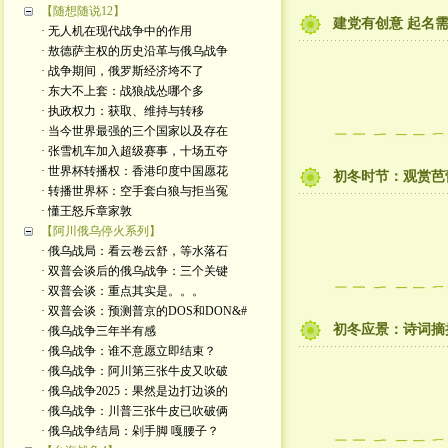
【随想随说12】
建党有创意 起名
· 无人机在现代战争中的作用
· 敖德萨主权的历史沿革与俄乌战争
· 战争期间，俄罗斯经济垮不了
· 东大不上套：战狼战怂哪个多
· 执政权力：获取、维持与转移
· 当今世界最强的三个国家以及存在
· 张雪机车加入超级赛事，十场五夺
· 世界杯转播权：香港印度中国愿花
初冬时节：观赏芭
· 转播世界杯：空手套白狼与拒当冤
· 懂王怒斥章家敦
【阿川俄乌停火系列】
· 俄乌战局：看云卷云舒，等水落石
· 双普会谈后的俄乌战争：三个关键
· 双普会谈：重点其实是。。。
· 双普会谈：预测普京的DOS和DON&#
初冬应景：诗词摘
· 俄乌战争三年半有感
· 俄乌战争：谁不意愿立即结束？
· 俄乌战争：阿川第三张牛皮又吹破
· 俄乌战争2025：果然是边打边谈的
· 俄乌战争：川普三张牛皮已吹破俩
· 俄乌战争结局：剁手脚 嘎腰子？