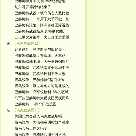
· 巴赫姆特并未失 阿泽转还有妙招
· 别尔哥罗德行动结束了
· 巴赫姆特战役：俄乌伤亡人数比较
· 巴赫姆特：一个厨子六千罪犯，如
· 巴赫姆特沦陷：阿泽转移国际视线
· 巴赫姆特战役结束 瓦格纳兵团开
· 五亿军火库被炸，大反攻困难重重
【乌克兰战局12】
· 记者赫什：泽连斯基与四亿美元
· 巴赫姆特战况：补给线，火车站
· 巴赫姆特地下城：大号亚速钢铁厂
· 巴赫姆特：瓦格纳南北会师城中央
· 巴赫姆特：瓦格纳控制市政大楼
· 俄乌战争：巴赫姆特C型口袋阵
· 俄乌战争：谈世界各方对消耗战的
· 巴赫姆特：乌军仅控制16%的区域
· 乌军的巴赫姆特大反攻已无疾而终
· 巴赫姆特：3月27日战况图
【乌克兰战局11】
· 美国北约会进入乌克兰战场吗
· 俄乌战争：美俄都在调控战争强度
· 俄乌会马上停火吗？
· 俄乌战争：波格纳兵团何时入乌