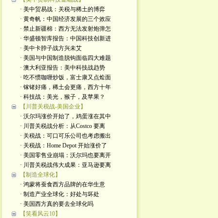
· 美中贸易战：关税与稀土的博弈
· 黄奇帆：中国经济发展的三个效应
· 禁止新疆棉：西方无法发射炮弹怎
· 华盛顿智库报告：中国科技创新进
· 美中卡脖子战方兴未艾
· 美国与中国制造脱钩面临四大难题
· 澳大利亚报告：美中科技战趋势
· 吃不惯咖喱炒饭，富士康又点烩面
· 镓锗好痛，稀土会更痛，西方十年
· 科技战：美光，猴子，及苹果？
【川普关税战-美国企业】
· 沃尔玛涨价开始了，鸡蛋涨在其中
· 川普关税战分析：从Costco 要离
· 关税战：可口可乐公司也考虑搬出
· 关税战：Home Depot 开始涨价了
· 美国零售业崩塌：沃尔玛也要离开
· 川普关税战伟大成果：亚马逊要离
【制造全球化】
· 鸿蒙将蚕食西方品牌的在华生意
· 制造产业全球化：好处与坏处
· 美国西方真的要去全球化吗
【笑看风云10】