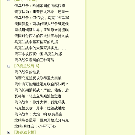
· 俄乌战争：欧洲帝国们面临抉择
· 普京认为：川普停火28条，还差一
· 俄乌战争：CNN说，乌克兰红军城
· 美国算盘：两场代理人战争绑定俄
· 司机甩锅满世界，亚速原来是流氓
· 俄国对付西方的四大法宝与持久战
· 乌克兰战争赢家输家的判据
· 乌克兰战争的大赢家其实是。。。
· 俄军东攻西扰中围 乌克兰吃紧
· 俄乌战争发展的三种可能
【乌克兰战局16】
· 俄乌战争的性质
· 何谓乌克兰反攻取得重大突破
· 俄中有可能组建远东联合部队吗？
· 俄乌长期消耗战：产能、储备、后
· 瓦格纳：想去立陶宛波兰逛逛
· 俄乌战争：你炸大桥，我毁码头，
· 乌克兰反攻一月半：拉锯战继续
· 俄乌战争：大炮一响 欧穷美富
· 北约峰会显示：巨鳄开始瓜分乌克
· 北约7月峰会：小泽不开心
【海参崴专栏】