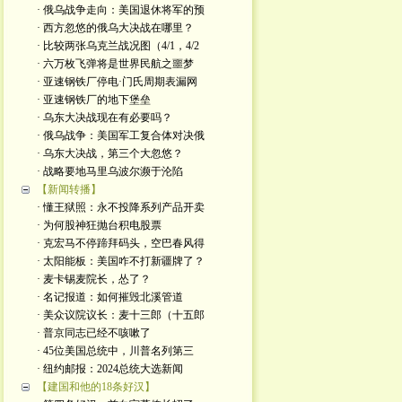
· 俄乌战争走向：美国退休将军的预
· 西方忽悠的俄乌大决战在哪里？
· 比较两张乌克兰战况图（4/1，4/2
· 六万枚飞弹将是世界民航之噩梦
· 亚速钢铁厂停电·门氏周期表漏网
· 亚速钢铁厂的地下堡垒
· 乌东大决战现在有必要吗？
· 俄乌战争：美国军工复合体对决俄
· 乌东大决战，第三个大忽悠？
· 战略要地马里乌波尔濒于沦陷
【新闻转播】
· 懂王狱照：永不投降系列产品开卖
· 为何股神狂抛台积电股票
· 克宏马不停蹄拜码头，空巴春风得
· 太阳能板：美国咋不打新疆牌了？
· 麦卡锡麦院长，怂了？
· 名记报道：如何摧毁北溪管道
· 美众议院议长：麦十三郎（十五郎
· 普京同志已经不咳嗽了
· 45位美国总统中，川普名列第三
· 纽约邮报：2024总统大选新闻
【建国和他的18条好汉】