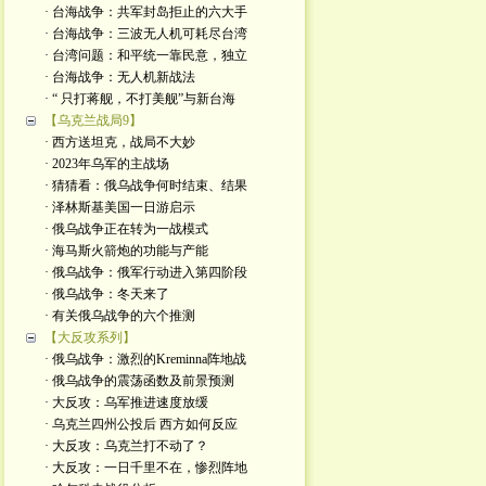
· 台海战争：共军封岛拒止的六大手
· 台海战争：三波无人机可耗尽台湾
· 台湾问题：和平统一靠民意，独立
· 台海战争：无人机新战法
· “ 只打蒋舰，不打美舰”与新台海
【乌克兰战局9】
· 西方送坦克，战局不大妙
· 2023年乌军的主战场
· 猜猜看：俄乌战争何时结束、结果
· 泽林斯基美国一日游启示
· 俄乌战争正在转为一战模式
· 海马斯火箭炮的功能与产能
· 俄乌战争：俄军行动进入第四阶段
· 俄乌战争：冬天来了
· 有关俄乌战争的六个推测
【大反攻系列】
· 俄乌战争：激烈的Kreminna阵地战
· 俄乌战争的震荡函数及前景预测
· 大反攻：乌军推进速度放缓
· 乌克兰四州公投后 西方如何反应
· 大反攻：乌克兰打不动了？
· 大反攻：一日千里不在，惨烈阵地