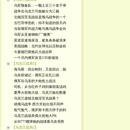
· 乌军预备队：一颗土豆三十发子弹
· 战争后乌克兰可能被分为三截
· 北顿涅茨克战役是俄乌战争的一个
· 古巴导弹危机：你不知道的惊天内
· 当前俄军作战方略与俄乌战争走向
· 乌军从亚速钢铁厂“撤离”
· 莫道亚速海床浅，鲨鱼条条破浪来
· 美国战略：北约全球化以压制金砖
· 今夏顿巴斯炮兵大战在即
· 一个月内俄军攻克3.95座城池
【乌克兰战局5】
· 海马斯：四台刚到，又批四台，能
· 乌东双城记：俄军正在扎口袋
· 俄军在乌东的大炮焦土战法
· 司机：从当红炸子鸡到暴雨落汤鸡
· 夏季火箭炮大战：乌克兰输在数量
· 乌克兰虚报北顿涅茨克战果？
· 就俄乌战争 西方开始出现不同声
· 氖气氪气，俄罗斯卡西方脖子的利
· 乌克兰战场美俄火箭炮大PK
· 从M777榴弹炮的战绩看乌东局势
【乌克兰战局3】