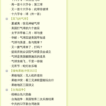
· 再一首十六字令：第三球
· 又一首十六字令：此球非彼球
· 十六字令：球（外一首）
【高飞的气球】
· 夏威夷：惊见神秘气球
· 美国打气球的六个效应
· 太平洋早春二月：球与债
· 华邮：气球踪迹美国早知道
· 气球与美债，鱼与熊掌？
· 又一拨气球来了，打吗？
· 提前庆祝众议院气球委员会成立
· 气球是美国极限施压的道具
· 气球东南飞，千里一徘徊
· 元宵节：蛇灯欢乐颂
【缅甸果敢冲突2023】
· 果敢地区：无人机炸老街
· 果敢冲突：看三兄弟联盟能玩出什
· 果敢地区三国演义
【台海战争】
· 梧桐台岛六部曲
· 台海战争：美国智库二次兵推结果
· 中共的32字新台湾政策