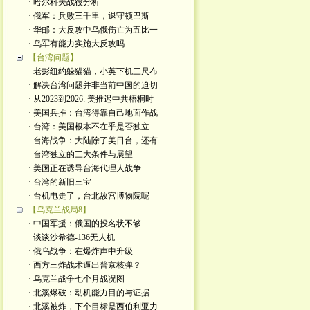
· 哈尔科夫战役分析
· 俄军：兵败三千里，退守顿巴斯
· 华邮：大反攻中乌俄伤亡为五比一
· 乌军有能力实施大反攻吗
【台湾问题】
· 老彭纽约躲猫猫，小英下机三尺布
· 解决台湾问题并非当前中国的迫切
· 从2023到2026: 美推迟中共梧桐时
· 美国兵推：台湾得靠自己地面作战
· 台湾：美国根本不在乎是否独立
· 台海战争：大陆除了美日台，还有
· 台湾独立的三大条件与展望
· 美国正在诱导台海代理人战争
· 台湾的新旧三宝
· 台机电走了，台北故宫博物院呢
【乌克兰战局8】
· 中国军援：俄国的投名状不够
· 谈谈沙希德-136无人机
· 俄乌战争：在爆炸声中升级
· 西方三炸战术逼出普京核弹？
· 乌克兰战争七个月战况图
· 北溪爆破：动机能力目的与证据
· 北溪被炸，下个目标是西伯利亚力