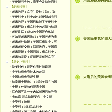
川普屡败屡诉的四
· 美伊谈判失败，懂王会发动地面战
【老米频道】
· 老米教授：乌克兰逆转？No，No，
· 美伊战争：战争越久对伊朗越有利
· 老米教授：美国已输掉了美伊战争
· 老米评论：俄乌战争的起源与结局
· 老萨讲话：成功的中国混合体制
· 芝加哥老米再抱怨：美国养虎为患
美国民主党的四大
· 老米老杜访谈：美国联俄抗中，可
· 老米老萨交锋：深层政府，美国霸
· 老米漫谈：中国问题，俄乌战争，
· 老米如是说：征服还是催毁乌克兰
【历史小资料】
· 快餐时代：最近你看过短剧吗
· 中美航母电弹技术的差别
· 中国航母电弹诞生记
大选后的美国会出
· 珍贵历史记录片：1959年阅兵与国
· 史记：外蒙如何脱离中国
· 联合国五常一年内试射洲际核导弹
· 卡尔森-普京访谈要点（中文版）
· 小资料：施琅
· 小资料：1982马岛战争
· 小资料：第二次国共内战伤亡人数