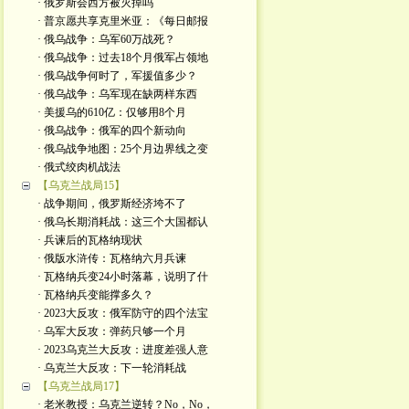
· 俄罗斯会西方被灭掉吗
· 普京愿共享克里米亚：《每日邮报
· 俄乌战争：乌军60万战死？
· 俄乌战争：过去18个月俄军占领地
· 俄乌战争何时了，军援值多少？
· 俄乌战争：乌军现在缺两样东西
· 美援乌的610亿：仅够用8个月
· 俄乌战争：俄军的四个新动向
· 俄乌战争地图：25个月边界线之变
· 俄式绞肉机战法
【乌克兰战局15】
· 战争期间，俄罗斯经济垮不了
· 俄乌长期消耗战：这三个大国都认
· 兵谏后的瓦格纳现状
· 俄版水浒传：瓦格纳六月兵谏
· 瓦格纳兵变24小时落幕，说明了什
· 瓦格纳兵变能撑多久？
· 2023大反攻：俄军防守的四个法宝
· 乌军大反攻：弹药只够一个月
· 2023乌克兰大反攻：进度差强人意
· 乌克兰大反攻：下一轮消耗战
【乌克兰战局17】
· 老米教授：乌克兰逆转？No，No，