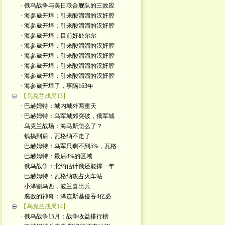
· 俄乌战争与美日联合舰队的三效应
· 海参崴开埠：引来酸溜溜的汉奸腔
· 海参崴开埠：引来酸溜溜的汉奸腔
· 海参崴开埠：目前好处尔尔
· 海参崴开埠：引来酸溜溜的汉奸腔
· 海参崴开埠：引来酸溜溜的汉奸腔
· 海参崴开埠：引来酸溜溜的汉奸腔
· 海参崴开埠：引来酸溜溜的汉奸腔
· 海参崴开埠了，事隔163年
【乌克兰战局13】
· 巴赫姆特：城内城外两重天
· 巴赫姆特：乌军城郊突破，俄军城
· 乌克兰战场：海马斯怎么了？
· 钱搞到后，瓦格纳不走了
· 巴赫姆特：乌军只剩不到5%，瓦格
· 巴赫姆特：最后8%的区域
· 俄乌战争：北约估计俄还能撑一年
· 巴赫姆特：瓦格纳攻占火车站
· 小泽割乌西，波兰喜出兵
· 腐败的神奇：泽连斯基侵吞4亿必
【乌克兰战局14】
· 俄乌战争15月：战争收益排行榜