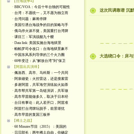
【台海战争4】
· BBC/VOA：今后十年台独的可能性
这次民调靠谱 沉
· 台湾：不愿统一，又不愿为独立而
· 台湾问题：麻将停牌
· 美国引诱台海战争的目的策略与手
· 俄乌停火谈不拢，美国重打台湾牌
· 课目三：军演战舰九十艘
· Data link: 美国实施台海地狱景
· 帕帕罗司令改口：台海地狱景象不
· 中国东风系列导弹的三个火力圈
大选绕口令：床与
· 60年变迁：从“解放台湾”到“保卫
【阿苗出兵演绎】
· 佩洛西、高市、马科斯：一个共同
· 阿泉碰瓷：火控雷达，还是搜索雷
· 多谢阿苗，共军海空演练如火如荼
· 高市帮共军第一岛链演训，共军做
· 高市早苗能做多久，取决于日本经
· 台日有事论：此人若开口，阿苗准
· 阿苗打台湾牌玩脱手，前景堪忧
· 高市早苗的复国三板斧
【稀土之战】
· 60 Minutes节目（2015）：美国的
· 贝贝部长：两年稀土自由，你确定