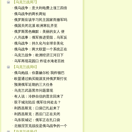
【乌克兰战局7】
· 俄乌战争：意大利电费上涨三四倍
· 俄乌战争的两长两短
· 俄罗斯应该学习民主国家而撤军吗
· 俄国关闭北溪 欧洲寒乱齐至
· 俄罗斯黑色幽默：美丽的女人 便
· 八月战事：俄军推进受阻，乌军反
· 俄乌战争：持久化与全球非美化
· 俄乌战争：两大联盟一个系统正在
· 乌克兰战争：欧洲经济江河日下
· 乌军再现花园口 炸堤水淹老百姓
【乌克兰战局6】
· 俄乌炮战：你轰赫尔松 我炸顿巴
· 欧盟通过购买能源支持俄罗斯打仗
· 预测俄军近期的三大任务
· 乌克兰武器黑市问题显现
· 有人说：冷静自信的普京回来了
· 双子城沦陷后 俄军往何处去？
· 利西昌斯克：口袋已扎起来了
· 利西昌斯克：西后门正在关闭
· 乌东双城记：俄军正在扎口袋
· 北顿涅茨克战役是俄乌战争的一个
【乌克兰战局4】