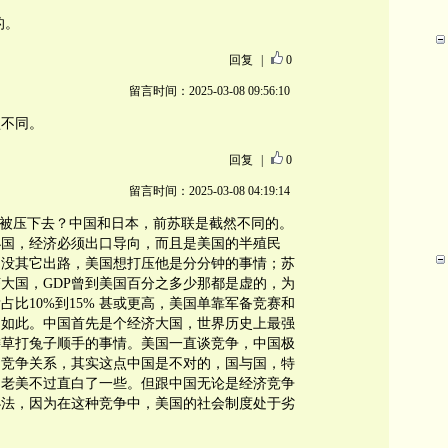
的。
回复
|
0
留言时间：2025-03-08 09:56:10
盟不同。
回复
|
0
留言时间：2025-03-08 04:19:14
能否被压下去？中国和日本，前苏联是截然不同的。
小国，经济必须出口导向，而且是美国的半殖民
，没其它出路，美国想打压他是分分钟的事情；苏
大国，GDP曾到美国百分之多少那都是虚的，为
占比10%到15% 甚或更高，美国单靠军备竞赛和
是如此。中国首先是个经济大国，世界历史上最强
搂草打兔子顺手的事情。美国一直谈竞争，中国极
为竞争关系，其实这点中国是不对的，国与国，特
，老美不过直白了一些。但跟中国无论是经济竞争
办法，因为在这种竞争中，美国的社会制度处于劣