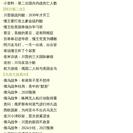
· 小资料：第二次国共内战伤亡人数
【阿川第二任】
· 川普级战列舰：2030年才开工
· 懂王要打造土豪金战列舰
· 懂王给美国将领办学习班
· 黄豆，美丽的黄豆，还有阿根廷
· 百将奉召进华府，懂王究竟为哪般
· 阿川走马灯，一天一出戏，出出皆
· 谁说懂王炸了个寂寞
· 老米访谈：川普的三大国际麻烦
· 送别：川马友谊小船
· 权力游戏：俄国二人转与美国走马
【乌克兰战局20】
· 俄乌战争：有谁骨子里不想停
· 俄乌战争结局：美中的“默契”
· 俄乌战争：2026预测
· 俄乌战争：蛛网无人机行动取得重
· 质问：俄罗斯有何底气进行持久战
· 西欧国家，为何至今不出兵乌克兰
· 老川小泽吵架，普京抓紧进攻
· 俄乌战争：川普的新四不政策
· 俄乌战争：2024小结，2025预测