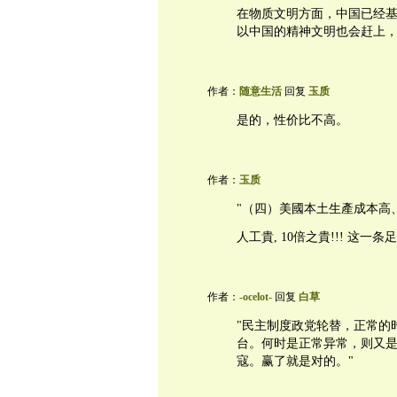
在物质文明方面，中国已经
以中国的精神文明也会赶上
作者：
随意生活
回复
玉质
是的，性价比不高。
作者：
玉质
"（四）美國本土生產成本高
人工貴, 10倍之貴!!! 这
作者：
-ocelot-
回复
白草
"民主制度政党轮替，正常的
台。何时是正常异常，则又
寇。赢了就是对的。"