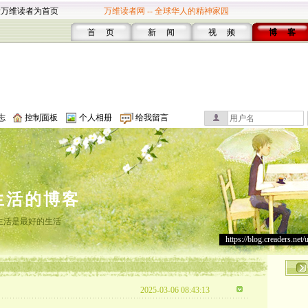
设万维读者为首页
万维读者网 -- 全球华人的精神家园
首 页
新 闻
视 频
博 客
志
控制面板
个人相册
给我留言
生活的博客
生活是最好的生活
https://blog.creaders.net/
2025-03-06 08:43:13