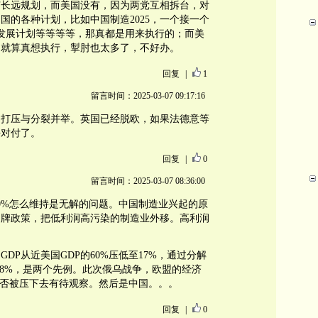
有长远规划，而美国没有，因为两党互相拆台，对
国的各种计划，比如中国制造2025，一个接一个
发展计划等等等等，那真都是用来执行的；而美
，就算真想执行，掣肘也太多了，不好办。
回复
|
1
留言时间：2025-03-07 09:17:16
是打压与分裂并举。英国已经脱欧，如果法德意等
好对付了。
回复
|
0
留言时间：2025-03-07 08:36:00
0%怎么维持是无解的问题。中国制造业兴起的原
品牌政策，把低利润高污染的制造业外移。高利润
DP从近美国GDP的60%压低至17%，通过分解
-8%，是两个先例。此次俄乌战争，欧盟的经济
P能否被压下去有待观察。然后是中国。。。
回复
|
0