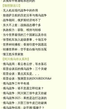
· 从俄军中将遭暗杀想到的
【随想随说12】
· 无人机在现代战争中的作用
· 敖德萨主权的历史沿革与俄乌战争
· 战争期间，俄罗斯经济垮不了
· 东大不上套：战狼战怂哪个多
· 执政权力：获取、维持与转移
· 当今世界最强的三个国家以及存在
· 张雪机车加入超级赛事，十场五夺
· 世界杯转播权：香港印度中国愿花
· 转播世界杯：空手套白狼与拒当冤
· 懂王怒斥章家敦
【阿川俄乌停火系列】
· 俄乌战局：看云卷云舒，等水落石
· 双普会谈后的俄乌战争：三个关键
· 双普会谈：重点其实是。。。
· 双普会谈：预测普京的DOS和DON&#
· 俄乌战争三年半有感
· 俄乌战争：谁不意愿立即结束？
· 俄乌战争：阿川第三张牛皮又吹破
· 俄乌战争2025：果然是边打边谈的
· 俄乌战争：川普三张牛皮已吹破俩
· 俄乌战争结局：剁手脚 嘎腰子？