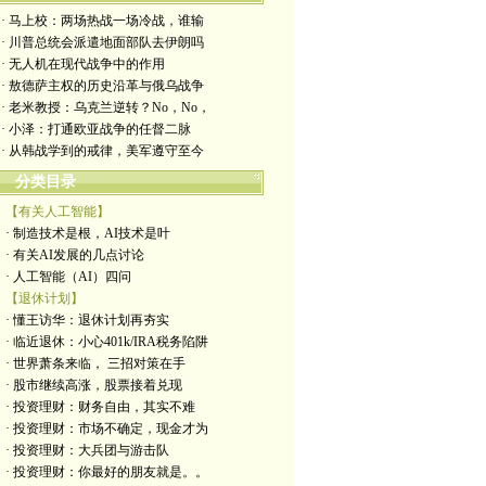
· 马上校：两场热战一场冷战，谁输
· 川普总统会派遣地面部队去伊朗吗
· 无人机在现代战争中的作用
· 敖德萨主权的历史沿革与俄乌战争
· 老米教授：乌克兰逆转？No，No，
· 小泽：打通欧亚战争的任督二脉
· 从韩战学到的戒律，美军遵守至今
分类目录
【有关人工智能】
· 制造技术是根，AI技术是叶
· 有关AI发展的几点讨论
· 人工智能（AI）四问
【退休计划】
· 懂王访华：退休计划再夯实
· 临近退休：小心401k/IRA税务陷阱
· 世界萧条来临， 三招对策在手
· 股市继续高涨，股票接着兑现
· 投资理财：财务自由，其实不难
· 投资理财：市场不确定，现金才为
· 投资理财：大兵团与游击队
· 投资理财：你最好的朋友就是。。