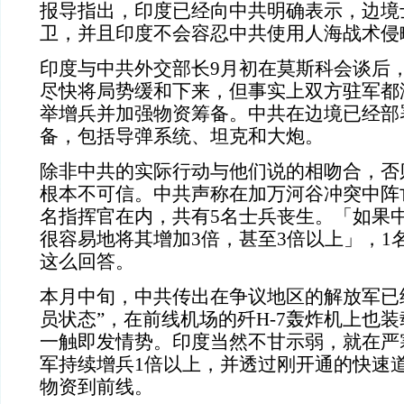
报导指出，印度已经向中共明确表示，边境
卫，并且印度不会容忍中共使用人海战术侵
印度与中共外交部长9月初在莫斯科会谈后
尽快将局势缓和下来，但事实上双方驻军都
举增兵并加强物资筹备。中共在边境已经部
备，包括导弹系统、坦克和大炮。
除非中共的实际行动与他们说的相吻合，否
根本不可信。中共声称在加万河谷冲突中阵
名指挥官在内，共有5名士兵丧生。「如果
很容易地将其增加3倍，甚至3倍以上」，1
这么回答。
本月中旬，中共传出在争议地区的解放军已
员状态”，在前线机场的歼H-7轰炸机上也
一触即发情势。印度当然不甘示弱，就在严
军持续增兵1倍以上，并透过刚开通的快速
物资到前线。