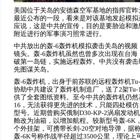
美国位于关岛的安德森空军基地的指挥官昨
最近公布的一段，看来是对该基地发起模拟
应说，这是中共的宣传，目的是要胁迫和激
附近进行的军事演习照常进行。
中共放出的轰-6轰炸机模拟袭击关岛的视频
镜头。轰-6轰炸机虽然也曾多次出现在台海
破第一岛链，实施远程轰炸。中共没有袭击
先图谋关岛。
轰-6轰炸机，出身于前苏联的远程轰炸机Tu-1
协助中共建设了轰炸机制造厂，送了2架Tu-1
供了全套图纸资料。至今中共的轰炸机仍然基
16，无法获得更先进的技术，只能四处模
型号。近期曾购买俄制D30-KP-2涡扇发
舱改为油箱，以增加航程。较新型号轰-6K
个外挂架，可携带长剑-20空对地导弹，据称
轰-6K号称作战半径超过3500公里，理论