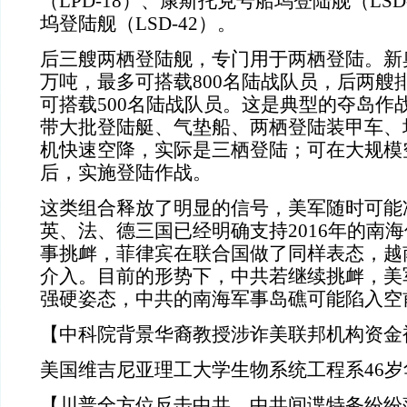
（LPD-18）、康斯托克号船坞登陆舰（LSD
坞登陆舰（LSD-42）。
后三艘两栖登陆舰，专门用于两栖登陆。新奥
万吨，最多可搭载800名陆战队员，后两艘排
可搭载500名陆战队员。这是典型的夺岛作
带大批登陆艇、气垫船、两栖登陆装甲车、
机快速空降，实际是三栖登陆；可在大规模
后，实施登陆作战。
这类组合释放了明显的信号，美军随时可能
英、法、德三国已经明确支持2016年的南
事挑衅，菲律宾在联合国做了同样表态，越
介入。目前的形势下，中共若继续挑衅，美
强硬姿态，中共的南海军事岛礁可能陷入空
【中科院背景华裔教授涉诈美联邦机构资金
美国维吉尼亚理工大学生物系统工程系46岁
【川普全方位反击中共，中共间谍特务纷纷