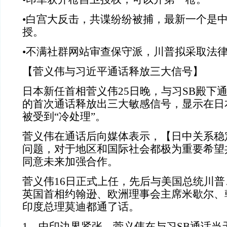
•白宫大反击，共谍纷纷被捕，最新一个是
授。
•不满社群网站审查保守派，川普拟采取法
【菅义伟与习近平通话释放三大信号】
日本新任首相菅义伟25日晚，与习SB殿下
的首次通话释放出三大敏感信号，显示在日
被受到“冷处理”。
菅义伟在通话后向媒体表示，【日中关系稳
问题，对于地区和国际社会都极为重要希望
同意未来加强合作。
菅义伟16日正式上任，先后与美国总统川
英国首相约翰逊、欧洲理事会主席米歇尔、
印度总理莫迪都通了话。
1、中印边界紧张，菅义伟在与习SB通话当