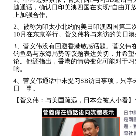
迪通话，确认日印美澳四国在实现“自由开放
上加强合作。
2、被称为印太小北约的美日印澳四国第二
10月在东京举行。菅义伟将与来访的美日
3、菅义伟没有回避香港敏感话题。菅义伟
钓鱼岛与东海局势等议题表达关切，并希望
论。他还指出，香港的情势变化可能对于习
响。
4、菅义伟通话中未提习SB访日事项，只字
日一事。
【菅义伟：与美国疏远，日本会被人小看】