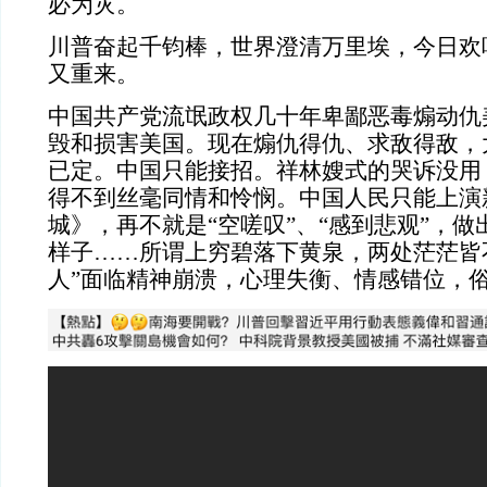
必为灾。
川普奋起千钧棒，世界澄清万里埃，今日欢
又重来。
中国共产党流氓政权几十年卑鄙恶毒煽动仇
毁和损害美国。现在煽仇得仇、求敌得敌，
已定。中国只能接招。祥林嫂式的哭诉没用
得不到丝毫同情和怜悯。中国人民只能上演
城》，再不就是“空嗟叹”、“感到悲观”，做
样子……所谓上穷碧落下黄泉，两处茫茫皆
人”面临精神崩溃，心理失衡、情感错位，