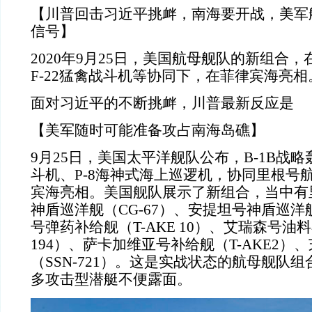
【川普回击习近平挑衅，南海要开战，美军
信号】
2020年9月25日，美国航母舰队的新组合，
F-22猛禽战斗机等协同下，在菲律宾海亮相
面对习近平的不断挑衅，川普最新反应是
【美军随时可能准备攻占南海岛礁】
9月25日，美国太平洋舰队公布，B-1B战略
斗机、P-8海神式海上巡逻机，协同里根号
宾海亮相。美国舰队展示了新组合，当中有
神盾巡洋舰（CG-67）、安提坦号神盾巡洋
号弹药补给舰（T-AKE 10）、艾瑞森号油料
194）、萨卡加维亚号补给舰（T-AKE2）
（SSN-721）。这是实战状态的航母舰队
多攻击型潜艇不便露面。