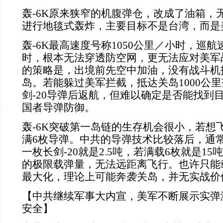
轰-6K原来狭窄的机腹弹仓，改成了油箱，
进行地毯式轰炸，主要目标不是台湾，而是
轰-6K最高速度号称1050公里／小时，巡航
时，根本无法穿透防空网，更无法应对美军战
的策略是，出境前先空中加油，没有战斗机
岛。若能躲过美军拦截，抵达关岛1000公
剑-20导弹后返航，但难以确定是否能找到
国者导弹防御。
轰-6K突破第一岛链的生存机会很小，若想
满6枚导弹。中共的导弹技术比较落后，通
一枚长剑-20就是2.5吨，若满载6枚就是15
的极限载弹量，无法远距离飞行。也许只能
最大化，理论上可能奔袭关岛，并无实战价
【中共继续军事大内宣，美军不断展示实弹
安全】