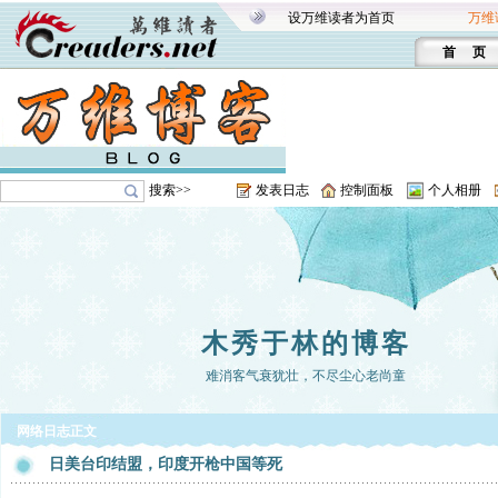
设万维读者为首页
万维
首 页
搜索>>
发表日志
控制面板
个人相册
木秀于林的博客
难消客气衰犹壮，不尽尘心老尚童
网络日志正文
日美台印结盟，印度开枪中国等死