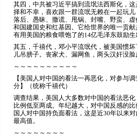
其四，中共被习近平搞到流氓法西斯化，这
择和不幸，喜欢跟一群流氓无赖在一起玩儿
落后、愚昧、撒谎、甩锅、封嘴、野蛮、虚
和国建国史和红基因。它给世界的唯一贡献
有用美国的粮食喂饱了的14亿毛泽东鼓励
其五，千禧代，邓小平流氓代，被美国惯坏
儿吊膀子。丧家犬、漏网鱼，两头汉奸没脸
～～～～～～～～～～
【美国人对中国的看法一再恶化，对参与调查
分】（统称千禧代）
调查结果，美国人大多数对中国的看法恶化
比例低至两成。年纪越大，对中国反感的比
国人对中国持负面看法，这是近30年以来
最高值。
～～～～～～～～