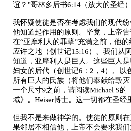
谊？
”
哥林多后书
6:14
（放大的圣经
我怀疑使徒是否在考虑我们的现代纷
他知道起作用的原则。毕竟，上帝告
在
“
亚摩利人的罪孽
”
充满之前，他的
应许之地（创世记
15:16
）。我们从
知道，亚摩利人是巨人。这些巨人是
妇女的后代（创世记
6
：
2
，
4
）。以
所有巨大的氏族（将他们奉献给毁灭
一个尺寸
9
之前，请阅读
Michael S
的
域》。
Heiser
博士。这一切都在圣经
但我不是来做神学的。使徒的原则在
果邻居不相信他，上帝不会要求我们