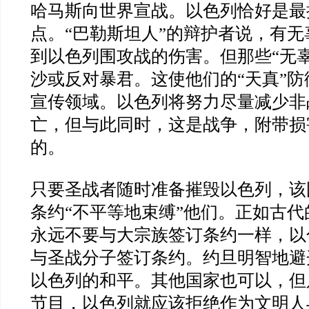
哈马斯向世界宣战。以色列恰好是最
点。
“
巴勒斯坦人
”
的辩护者说，有无
到以色列围攻战的伤害。但那些
“
无
沙或反对暴君。这使他们的
“
天真
”
防
宣传领域。以色列将努力尽量减少非
亡，但与此同时，这是战争，附带损
的。
只要圣战者随时准备摧毁以色列，该
条约
“
不平等地束缚
”
他们。正如古代
永远不要与大宗族签订条约一样，以
与圣战分子签订条约。约旦明智地避
以色列的和平。其他国家也可以，但
节目，以色列就应该拒绝作为文明人