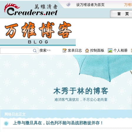
设万维读者为首页
万维
首 页
搜索>>
发表日志
控制面板
个人相册
木秀于林的博客
难消客气衰犹壮，不尽尘心老尚童
网络日志正文
上帝与撒旦具在，以色列不能与圣战邪教徒并存！