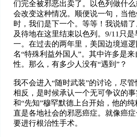
们完全被邪恶出卖了。以色列做什么
会改变这种情况。顺便说一句，当他
时，我们是下一个。等等！我说错了
及待地在这里结束以色列。
9/11
只是
一。在过去的两年里，美国边境巡逻
名
“
特殊利益外国人
”
。其中许多是来
性。那么，有多少人没有
“
遇到
”
？
我不会进入
“
随时武装
”
的讨论，尽管
相反，是时候承认一个无可争议的事
和
“
先知
”
穆罕默德上台开始，他的纯
直是各地社会的邪恶癌症。就像癌症
要进行根治性手术。