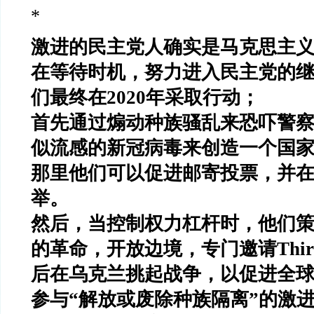
*
激进的民主党人确实是马克思主
在等待时机，努力进入民主党的
们最终在
2020
年采取行动；
首先通过煽动种族骚乱来恐吓警
似流感的新冠病毒来创造一个国
那里他们可以促进邮寄投票，并
举。
然后，当控制权力杠杆时，他们
的革命，开放边境，专门邀请
Thi
后在乌克兰挑起战争，以促进全
参与
“
解放或废除种族隔离
”
的激