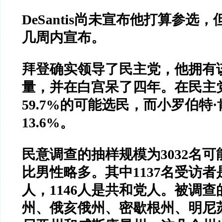
DeSantis
尚未宣布他打算参选，
几周内宣布。
拜登确实领导了民主党，他拥有
量，并在白宫呆了四年。在民主
59.7%
的可能选民，而小罗伯特
·
13.6%
。
民意调查的抽样规模为
3032
名可
比男性略多。其中
1137
名受访者
人，
1146
人是共和党人。被调查
州、俄亥俄州、密歇根州、明尼