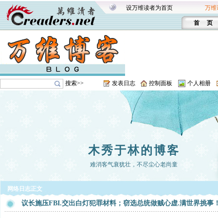
设万维读者为首页
万维
首 页
搜索>>
发表日志
控制面板
个人相册
木秀于林的博客
难消客气衰犹壮，不尽尘心老尚童
网络日志正文
议长施压FBI.交出白灯犯罪材料；窃选总统做贼心虚.满世界挑事