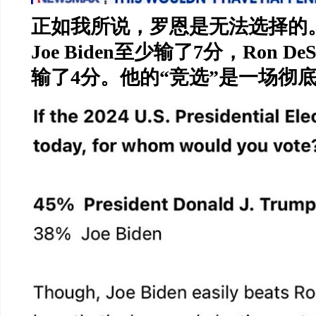
正如我所说，罗恩是无法选择的
Joe Biden
至少输了
7
分，
Ron DeS
输了
4
分。他的
“
竞选
”
是一场彻