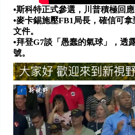
•斯科特正式參選，川普積極回應
•麥卡錫施壓
FB1
局長，確信可拿
文件。
•拜登
G7
談「愚蠢的氣球」，透
號。