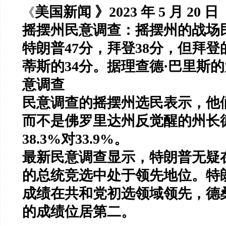
美国新闻
》2023
年
5
月
20
日
《
摇摆州民意调查：摇摆州的战场
特朗普
47
分，拜登
38
分，但拜登
蒂斯的
34
分。据理查德
·
巴里斯的
意调查
民意调查的摇摆州选民表示，他
而不是佛罗里达州反觉醒的州长
38.3%
对
33.9%
。
最新民意调查显示，特朗普无疑
的总统竞选中处于领先地位。特
成绩在共和党初选领域领先，德
的成绩位居第二。