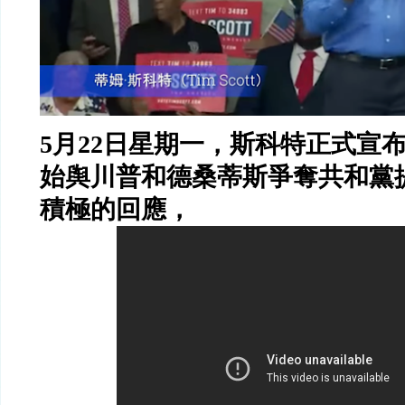
5
月
22
日星期一，斯科特正式宣
始舆川普和德桑蒂斯爭奪共和黨
積極的回應，