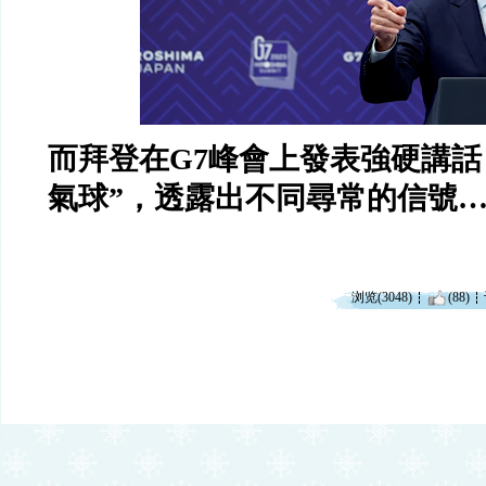
而拜登在
G7
峰會上發表強硬講話
氣球
”
，透露出不同尋常的信號
浏览(3048)
(88)