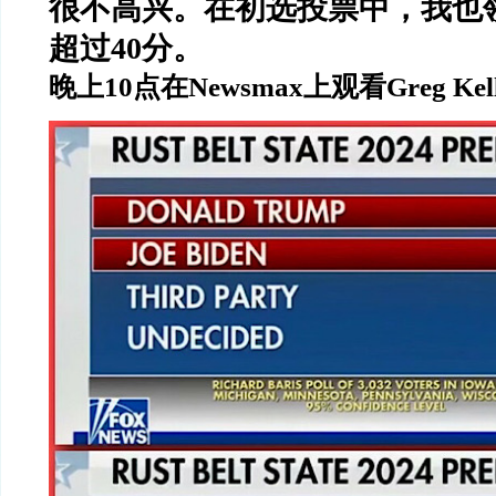
很不高兴。在初选投票中，我也
超过
40
分。
晚上
10
点在
Newsmax
上观看
Greg Kel