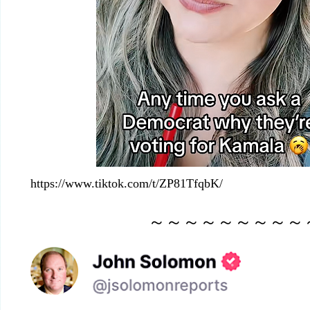
https://www.tiktok.com/t/ZP81TfqbK/
～～～～～～～～～