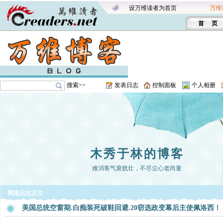
设万维读者为首页
万维
首 页
搜索>>
发表日志
控制面板
个人相册
木秀于林的博客
难消客气衰犹壮，不尽尘心老尚童
网络日志正文
美国总统空窗期.白痴装死破鞋回避.20窃选政变幕后主使佩洛西！