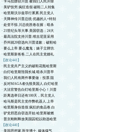
· 卡马拉嫖窃川普.被我们人民开除
· 美驴技穷.疯狂造假.破鞋二人转集
· 哈里斯沃尔兹罪行累累.民主党人
· 天降神传川普总统.优越的人+特别
· 处变不惊.川总统胜卷在握；暗杀
· 21世纪头等大事.美国窃选；24大
· 最高法院支持川普.维吉尼亚采用
· 乔州就20窃选向川普道歉；破鞋哈
· 要么上帝.要么魔鬼；婊子立牌坊.
· 哈里斯新爸爸.二人在民主党婚礼
【政论441】
· 民主党共产主义的破鞋花瓶哈里斯
· 白灯哈里斯毁我长城.暗杀川普早
· 我们人民有两件事要做：投票.阻
· 反对MAGA者仇恨美国人.白灯哈里
· 大法官警告白灯哈里斯小心！川普
· 距离选举日还有100天，民主党人
· 哈马斯是民主党作弊机器人.上帝
· 哈里斯身份造假.疯狂的食品卷.白
· 驴党邪恶自窃选开始.哈里斯被燃
· 普京刚刚释放美国囚犯以助选哈里
【政论440】
· 美国思想家.医学博士. 媒体煤气