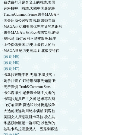
· 窃选白灯只是名义上的总统.美国
· 运筹帷幄川总统.大陆中国最危险
· Truth&Common Sense.川普MAGA.引
· 国会启动公民投票法.欧盟抛弃白
· MAGA运动和美国优先主义的意识形
· 川普MAGA目标宏远脚踏实地.若基
· 奥巴马-白灯政府不能被赦免.民主
· 上帝保佑美国.历史上最伟大的油
· MAGA世纪历史潮流.让北极变得伟
【政论449】
【政论448】
【政论447】
· 卡马拉破鞋不敢.无颜.不堪接客；
· 刺杀川普.白灯特勤局事先知情.政
· 无所畏惧.Truth&Common Sens
· 卡尔森.吹牛老爹谈全球主义者的
· 卡玛拉是共产主义者.恳求再次辩
· 白灯哈里斯.窃选和对外挑起战争.
· 大选前接连刺川绝非偶然.刺客被
· 美国女人厌恶破鞋卡马拉.极左共
· 华盛顿特区是一群罪犯.以色列的
· 破鞋卡马拉没脸见人；五路刺客追