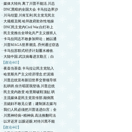
· 媒体大转向.离了川普不能活.川总
· DNC黑暗的全国大会.卡马拉边界沙
· 川马结盟.川肯互利.民主党无民主
· 大规模丑闻.哈拜政府欺诈性地操
· DNC民主党内Civil War.白灯补上
· 民主党推出全球化共产主义接班人
· 卡马拉同志不敢参加辩论；她以通
· 川普MAGA世界潮流..乔州通过窃选
· 卡马拉苏联式经济计划覆水难收.
· 大陆中国.武汉病毒进京勤王；白
【政论443】
· 夜壶当茶壶.卡马拉让民主党陷入
· 哈里斯共产主义经济理念.烂泥墙
· 川普总统宣布新旧世界交替领导班
· 乱哄哄.你方唱罢我登场.川普总统
· 民主党内政变.哈里斯破鞋顶缸.哄
· 主流媒体是民主党宣传部.颠倒黑
· 丑媳妇不敢见公婆；建制派左媒与
· 我们人民必须把川普送进白宫；全
· 川黑神经病+精神病.高法推翻司法
· 以牙还牙.以眼还眼.对待川黑不能
【政论442】