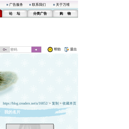
广告服务
联系我们
关于万维
论 坛
分类广告
购 物
帮助
退出
https://blog.creaders.net/u/16852/
>
复制
>
收藏本页
我的名片