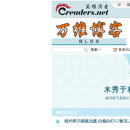
搜索>>
发表日
木秀于
难消客气衰犹壮
网络日志正文
纽约审川袋鼠法庭.白痴白灯G7献丑