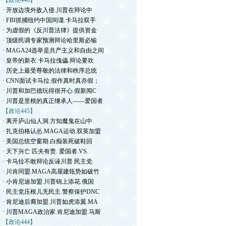
【政论446】
· 开放边境外敌入侵.川普在辩论中
· FBI抓捕纽约中国间谍.卡马拉双手
· 为虚假的《反川普法律》提供资金
· 顶级民调专家预测辩论哈里斯必输
· MAGA24选举是共产主义和自由之间
· 皇帝的新衣.卡马拉傀儡.辩论要吹
· 历史上最受尊敬的法律和秩序总统
· CNN面试卡马拉.假作真时真亦假；
· 川普和加巴德玩得很开心.假新闻C
· 川普是里根的真正继承人——爱国者
【政论445】
· 离开庐山仙人洞.方知魔鬼在山中.
· 扎克伯格认怂.MAGA运动.双英加盟
· 美国总统空窗期.白痴装死破鞋回
· 天下兴亡 匹夫有责. 爱国者.VS.
· 卡马拉不敢辩论反诬川普.民主党
· 川肯同盟.MAGA高屋建瓴势如破竹
· 小肯尼迪加盟.川普锦上添花.俄国
· 民主党压根儿无民主.警察保护DNC
· 肯尼迪后裔加盟.川普如虎添翼.MA
· 川普MAGA政治家.肯尼迪加盟.马斯
【政论444】