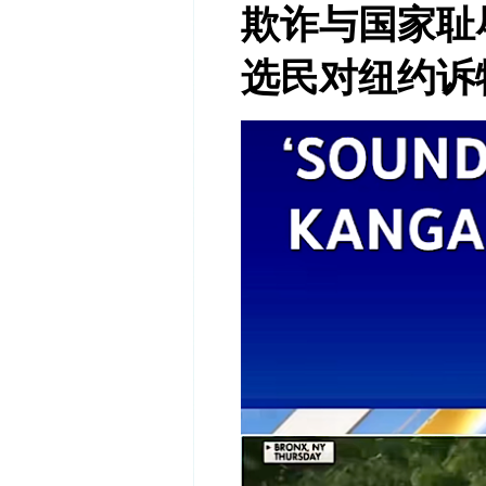
欺诈与国家耻
选民对纽约诉