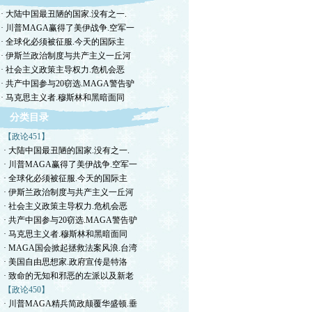
· 大陆中国最丑陋的国家.没有之一.
· 川普MAGA赢得了美伊战争.空军一
· 全球化必须被征服.今天的国际主
· 伊斯兰政治制度与共产主义一丘河
· 社会主义政策主导权力.危机会恶
· 共产中国参与20窃选.MAGA警告驴
· 马克思主义者.穆斯林和黑暗面同
分类目录
【政论451】
· 大陆中国最丑陋的国家.没有之一.
· 川普MAGA赢得了美伊战争.空军一
· 全球化必须被征服.今天的国际主
· 伊斯兰政治制度与共产主义一丘河
· 社会主义政策主导权力.危机会恶
· 共产中国参与20窃选.MAGA警告驴
· 马克思主义者.穆斯林和黑暗面同
· MAGA国会掀起拯救法案风浪.台湾
· 美国自由思想家.政府宣传是特洛
· 致命的无知和邪恶的左派以及新老
【政论450】
· 川普MAGA精兵简政颠覆华盛顿.垂