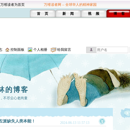
设万维读者为首页
万维读者网 -- 全球华人的精神家园
首 页
新 闻
视 频
博 客
志
控制面板
个人相册
给我留言
林的博客
，不尽尘心老尚童
.左派缺失人类本能！
2024-06-13 11:57:13