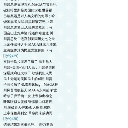
· 川普总统日理万机.MAGA节节胜利.
· 破鞋哈里斯是美国的灾难.世界祸
· 巴黎奥运是对人类文明的侮辱；哈
· 烧国旗者入狱.川黑最该万死.上帝
· 川普总统复出.人民夹道欢迎；马
· 国会山上炮声隆.报道白哈逍遁.川
· 川普总统二进宫创美国历史七之最
· 上帝伸出神之手.MAGA继续几厘米.
· 主流媒体沦为民主党宣传部.卡马
【政论439】
· 支持卡马拉者发了疯了.民主党人
· 川普=美国=我们人民；川普是美国
· 深层政府狂犬吠日.欺骗我们人民.
· 民主党是对美国民主的威胁.川普
· 卡马拉疯了.佩洛西床bug；MAGA狂
· 川风普雨换新天.MAGA永向前.驴党
· 暗杀子弹千钧一发.上帝伸出神之
· 呼啦啦似大厦倾.昏惨惨白灯将烬.
· 川.刺破青天锷未残.天欲堕.赖以
· 上帝保佑美利坚.革命尚未成功同
【政论438】
· 选举结果对抗偏执狂.川普/万斯政