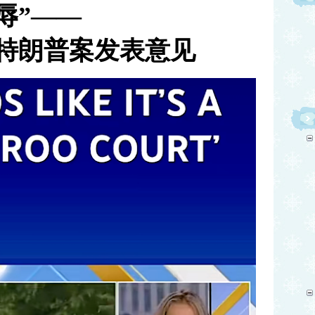
辱”——
特朗普案发表意见