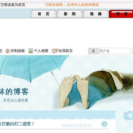
设万维读者为首页
万维读者网 -- 全球华人的精神家园
首 页
新 闻
视 频
博 客
志
控制面板
个人相册
给我留言
林的博客
，不尽尘心老尚童
.打败白灯二进宫！
2024-03-13 06:32:42