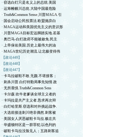
· 窃选白灯只是名义上的总统.美国
· 运筹帷幄川总统.大陆中国最危险
· Truth&Common Sense.川普MAGA.引
· 国会启动公民投票法.欧盟抛弃白
· MAGA运动和美国优先主义的意识形
· 川普MAGA目标宏远脚踏实地.若基
· 奥巴马-白灯政府不能被赦免.民主
· 上帝保佑美国.历史上最伟大的油
· MAGA世纪历史潮流.让北极变得伟
【政论449】
【政论448】
【政论447】
· 卡马拉破鞋不敢.无颜.不堪接客；
· 刺杀川普.白灯特勤局事先知情.政
· 无所畏惧.Truth&Common Sens
· 卡尔森.吹牛老爹谈全球主义者的
· 卡玛拉是共产主义者.恳求再次辩
· 白灯哈里斯.窃选和对外挑起战争.
· 大选前接连刺川绝非偶然.刺客被
· 美国女人厌恶破鞋卡马拉.极左共
· 华盛顿特区是一群罪犯.以色列的
· 破鞋卡马拉没脸见人；五路刺客追