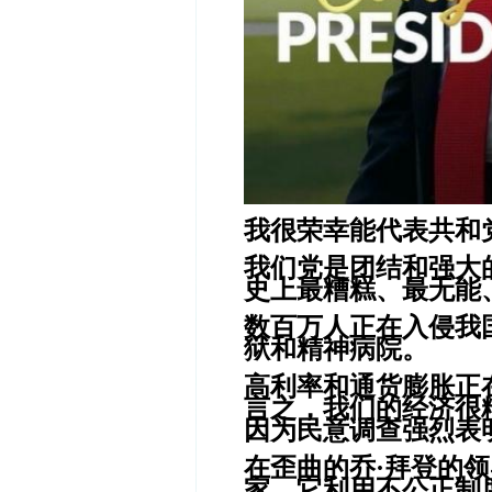
我很荣幸能代表共和
我们党是团结和强大
史上最糟糕、最无能
数百万人正在入侵我
狱和精神病院。
高利率和通货膨胀正
言之，我们的经济很
因为民意调查强烈表明
在歪曲的乔·拜登的
家，它利用不公正制