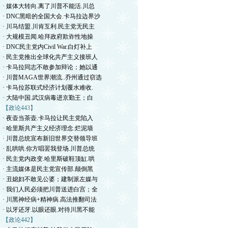
· 媒体大转向.离了川普不能活.川总
· DNC黑暗的全国大会.卡马拉边界沙
· 川马结盟.川肯互利.民主党无民主
· 大规模丑闻.哈拜政府欺诈性地操
· DNC民主党内Civil War.白灯补上
· 民主党推出全球化共产主义接班人
· 卡马拉同志不敢参加辩论；她以通
· 川普MAGA世界潮流..乔州通过窃选
· 卡马拉苏联式经济计划覆水难收.
· 大陆中国.武汉病毒进京勤王；白
【政论443】
· 夜壶当茶壶.卡马拉让民主党陷入
· 哈里斯共产主义经济理念.烂泥墙
· 川普总统宣布新旧世界交替领导班
· 乱哄哄.你方唱罢我登场.川普总统
· 民主党内政变.哈里斯破鞋顶缸.哄
· 主流媒体是民主党宣传部.颠倒黑
· 丑媳妇不敢见公婆；建制派左媒与
· 我们人民必须把川普送进白宫；全
· 川黑神经病+精神病.高法推翻司法
· 以牙还牙.以眼还眼.对待川黑不能
【政论442】