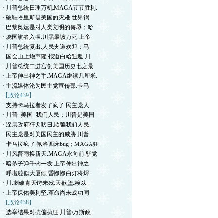
· 川普总统日理万机.MAGA节节胜利.
· 破鞋哈里斯是美国的灾难.世界祸
· 巴黎奥运是对人类文明的侮辱；哈
· 烧国旗者入狱.川黑最该万死.上帝
· 川普总统复出.人民夹道欢迎；马
· 国会山上炮声隆.报道白哈逍遁.川
· 川普总统二进宫创美国历史七之最
· 上帝伸出神之手.MAGA继续几厘米.
· 主流媒体沦为民主党宣传部.卡马
【政论439】
· 支持卡马拉者发了疯了.民主党人
· 川普=美国=我们人民；川普是美国
· 深层政府狂犬吠日.欺骗我们人民.
· 民主党是对美国民主的威胁.川普
· 卡马拉疯了.佩洛西床bug；MAGA狂
· 川风普雨换新天.MAGA永向前.驴党
· 暗杀子弹千钧一发.上帝伸出神之
· 呼啦啦似大厦倾.昏惨惨白灯将烬.
· 川.刺破青天锷未残.天欲堕.赖以
· 上帝保佑美利坚.革命尚未成功同
【政论438】
· 选举结果对抗偏执狂.川普/万斯政