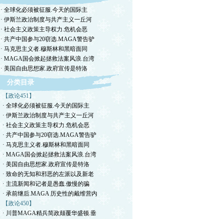
· 全球化必须被征服.今天的国际主
· 伊斯兰政治制度与共产主义一丘河
· 社会主义政策主导权力.危机会恶
· 共产中国参与20窃选.MAGA警告驴
· 马克思主义者.穆斯林和黑暗面同
· MAGA国会掀起拯救法案风浪.台湾
· 美国自由思想家.政府宣传是特洛
分类目录
【政论451】
· 全球化必须被征服.今天的国际主
· 伊斯兰政治制度与共产主义一丘河
· 社会主义政策主导权力.危机会恶
· 共产中国参与20窃选.MAGA警告驴
· 马克思主义者.穆斯林和黑暗面同
· MAGA国会掀起拯救法案风浪.台湾
· 美国自由思想家.政府宣传是特洛
· 致命的无知和邪恶的左派以及新老
· 主流新闻和记者是愚蠢.傲慢的骗
· 承前继后.MAGA 历史性的戴维营内
【政论450】
· 川普MAGA精兵简政颠覆华盛顿.垂