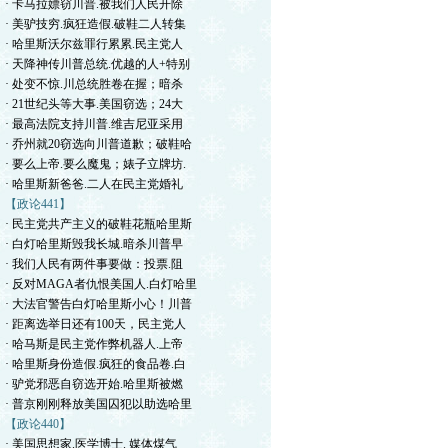
· 卡马拉嫖窃川普.被我们人民开除
· 美驴技穷.疯狂造假.破鞋二人转集
· 哈里斯沃尔兹罪行累累.民主党人
· 天降神传川普总统.优越的人+特别
· 处变不惊.川总统胜卷在握；暗杀
· 21世纪头等大事.美国窃选；24大
· 最高法院支持川普.维吉尼亚采用
· 乔州就20窃选向川普道歉；破鞋哈
· 要么上帝.要么魔鬼；婊子立牌坊.
· 哈里斯新爸爸.二人在民主党婚礼
【政论441】
· 民主党共产主义的破鞋花瓶哈里斯
· 白灯哈里斯毁我长城.暗杀川普早
· 我们人民有两件事要做：投票.阻
· 反对MAGA者仇恨美国人.白灯哈里
· 大法官警告白灯哈里斯小心！川普
· 距离选举日还有100天，民主党人
· 哈马斯是民主党作弊机器人.上帝
· 哈里斯身份造假.疯狂的食品卷.白
· 驴党邪恶自窃选开始.哈里斯被燃
· 普京刚刚释放美国囚犯以助选哈里
【政论440】
· 美国思想家.医学博士. 媒体煤气