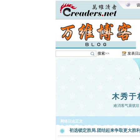
搜索>>
发表日
木秀于
难消客气衰犹壮
网络日志正文
初选锁定胜局.团结起来争取更大胜利