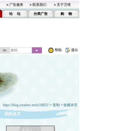
广告服务
联系我们
关于万维
论 坛
分类广告
购 物
帮助
退出
https://blog.creaders.net/u/16852/
>
复制
>
收藏本页
我的名片