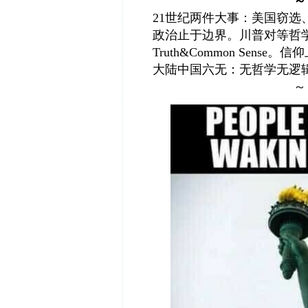
～
21世纪两件大事：美国窃选
政治止于边界。川普对等哲
Truth&Common Sense
大陆中国六无：无哲学无逻
～