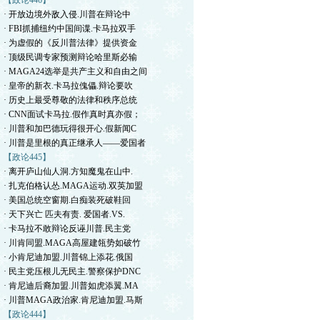
【政论446】
· 开放边境外敌入侵.川普在辩论中
· FBI抓捕纽约中国间谍.卡马拉双手
· 为虚假的《反川普法律》提供资金
· 顶级民调专家预测辩论哈里斯必输
· MAGA24选举是共产主义和自由之间
· 皇帝的新衣.卡马拉傀儡.辩论要吹
· 历史上最受尊敬的法律和秩序总统
· CNN面试卡马拉.假作真时真亦假；
· 川普和加巴德玩得很开心.假新闻C
· 川普是里根的真正继承人——爱国者
【政论445】
· 离开庐山仙人洞.方知魔鬼在山中.
· 扎克伯格认怂.MAGA运动.双英加盟
· 美国总统空窗期.白痴装死破鞋回
· 天下兴亡 匹夫有责. 爱国者.VS.
· 卡马拉不敢辩论反诬川普.民主党
· 川肯同盟.MAGA高屋建瓴势如破竹
· 小肯尼迪加盟.川普锦上添花.俄国
· 民主党压根儿无民主.警察保护DNC
· 肯尼迪后裔加盟.川普如虎添翼.MA
· 川普MAGA政治家.肯尼迪加盟.马斯
【政论444】