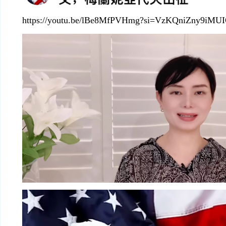
https://youtu.be/lBe8MfPVHmg?si=VzKQniZny9iM