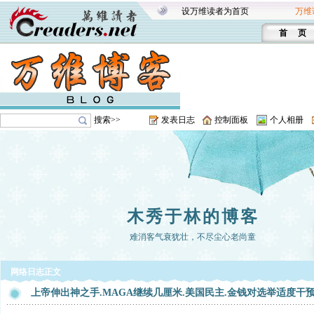
设万维读者为首页
万维
首 页
搜索>>
发表日志
控制面板
个人相册
木秀于林的博客
难消客气衰犹壮，不尽尘心老尚童
网络日志正文
上帝伸出神之手.MAGA继续几厘米.美国民主.金钱对选举适度干