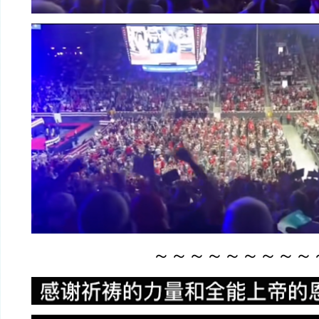
～～～～～～～～～