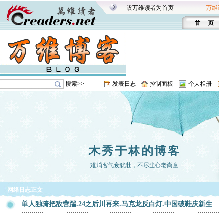
设万维读者为首页
万维
首 页
搜索>>
发表日志
控制面板
个人相册
木秀于林的博客
难消客气衰犹壮，不尽尘心老尚童
网络日志正文
单人独骑把敌营踹.24之后川再来.马克龙反白灯.中国破鞋庆新生