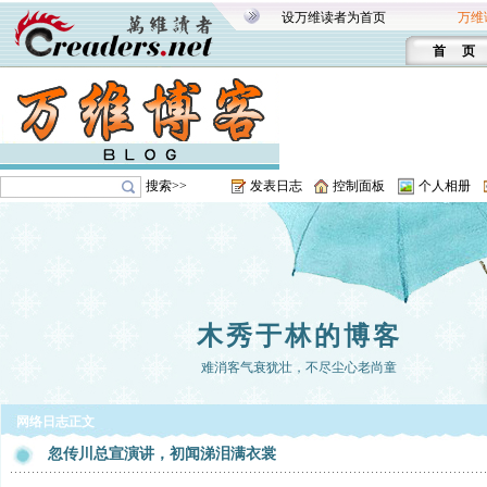
设万维读者为首页
万维
首 页
搜索>>
发表日志
控制面板
个人相册
木秀于林的博客
难消客气衰犹壮，不尽尘心老尚童
网络日志正文
忽传川总宣演讲，初闻涕泪满衣裳