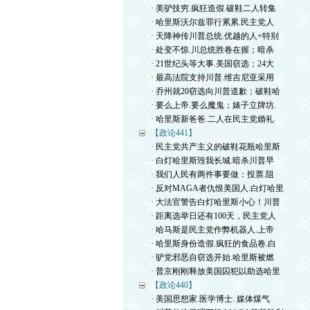
· 美驴技穷.疯狂造假.破鞋二人转集
· 哈里斯沃尔兹罪行累累.民主党人
· 天降神传川普总统.优越的人+特别
· 处变不惊.川总统胜卷在握；暗杀
· 21世纪头等大事.美国窃选；24大
· 最高法院支持川普.维吉尼亚采用
· 乔州就20窃选向川普道歉；破鞋哈
· 要么上帝.要么魔鬼；婊子立牌坊.
· 哈里斯新爸爸.二人在民主党婚礼
【政论441】
· 民主党共产主义的破鞋花瓶哈里斯
· 白灯哈里斯毁我长城.暗杀川普早
· 我们人民有两件事要做：投票.阻
· 反对MAGA者仇恨美国人.白灯哈里
· 大法官警告白灯哈里斯小心！川普
· 距离选举日还有100天，民主党人
· 哈马斯是民主党作弊机器人.上帝
· 哈里斯身份造假.疯狂的食品卷.白
· 驴党邪恶自窃选开始.哈里斯被燃
· 普京刚刚释放美国囚犯以助选哈里
【政论440】
· 美国思想家.医学博士. 媒体煤气