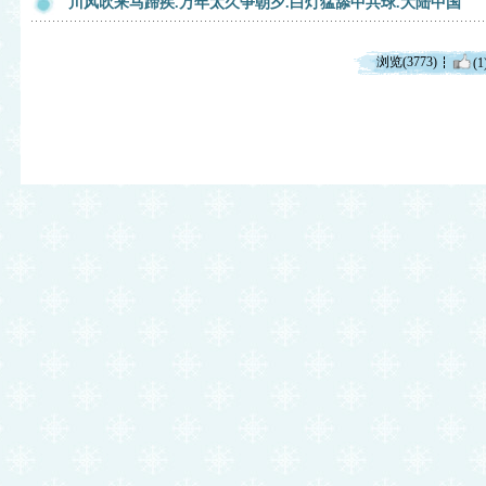
川风吹来马蹄疾.万年太久争朝夕.白灯猛舔中共球.大陆中国
浏览(3773)
(1