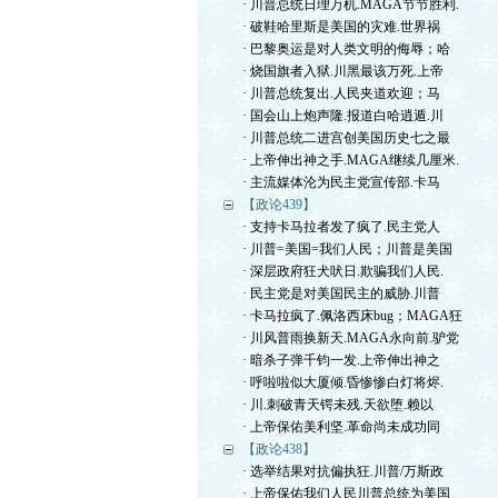
· 川普总统日理万机.MAGA节节胜利.
· 破鞋哈里斯是美国的灾难.世界祸
· 巴黎奥运是对人类文明的侮辱；哈
· 烧国旗者入狱.川黑最该万死.上帝
· 川普总统复出.人民夹道欢迎；马
· 国会山上炮声隆.报道白哈逍遁.川
· 川普总统二进宫创美国历史七之最
· 上帝伸出神之手.MAGA继续几厘米.
· 主流媒体沦为民主党宣传部.卡马
【政论439】
· 支持卡马拉者发了疯了.民主党人
· 川普=美国=我们人民；川普是美国
· 深层政府狂犬吠日.欺骗我们人民.
· 民主党是对美国民主的威胁.川普
· 卡马拉疯了.佩洛西床bug；MAGA狂
· 川风普雨换新天.MAGA永向前.驴党
· 暗杀子弹千钧一发.上帝伸出神之
· 呼啦啦似大厦倾.昏惨惨白灯将烬.
· 川.刺破青天锷未残.天欲堕.赖以
· 上帝保佑美利坚.革命尚未成功同
【政论438】
· 选举结果对抗偏执狂.川普/万斯政
· 上帝保佑我们人民川普总统为美国