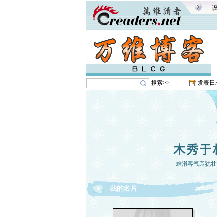
搜索>>
发表日
木秀于
难消客气衰犹壮
我的名片