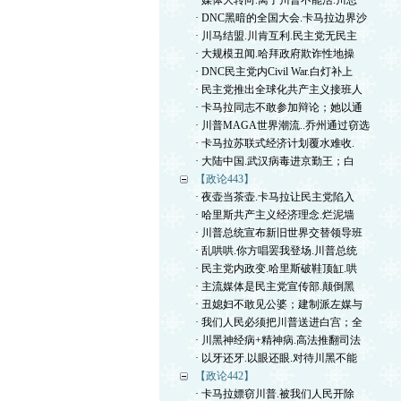
· 媒体大转向.离了川普不能活.川总
· DNC黑暗的全国大会.卡马拉边界沙
· 川马结盟.川肯互利.民主党无民主
· 大规模丑闻.哈拜政府欺诈性地操
· DNC民主党内Civil War.白灯补上
· 民主党推出全球化共产主义接班人
· 卡马拉同志不敢参加辩论；她以通
· 川普MAGA世界潮流..乔州通过窃选
· 卡马拉苏联式经济计划覆水难收.
· 大陆中国.武汉病毒进京勤王；白
【政论443】
· 夜壶当茶壶.卡马拉让民主党陷入
· 哈里斯共产主义经济理念.烂泥墙
· 川普总统宣布新旧世界交替领导班
· 乱哄哄.你方唱罢我登场.川普总统
· 民主党内政变.哈里斯破鞋顶缸.哄
· 主流媒体是民主党宣传部.颠倒黑
· 丑媳妇不敢见公婆；建制派左媒与
· 我们人民必须把川普送进白宫；全
· 川黑神经病+精神病.高法推翻司法
· 以牙还牙.以眼还眼.对待川黑不能
【政论442】
· 卡马拉嫖窃川普.被我们人民开除