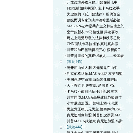
· 开放边境外敌入侵.川普在辩论中
· FBI抓捕纽约中国间谍.卡马拉双手
· 为虚假的《反川普法律》提供资金
· 顶级民调专家预测辩论哈里斯必输
· MAGA24选举是共产主义和自由之间
· 皇帝的新衣.卡马拉傀儡.辩论要吹
· 历史上最受尊敬的法律和秩序总统
· CNN面试卡马拉.假作真时真亦假；
· 川普和加巴德玩得很开心.假新闻C
· 川普是里根的真正继承人——爱国者
【政论445】
· 离开庐山仙人洞.方知魔鬼在山中.
· 扎克伯格认怂.MAGA运动.双英加盟
· 美国总统空窗期.白痴装死破鞋回
· 天下兴亡 匹夫有责. 爱国者.VS.
· 卡马拉不敢辩论反诬川普.民主党
· 川肯同盟.MAGA高屋建瓴势如破竹
· 小肯尼迪加盟.川普锦上添花.俄国
· 民主党压根儿无民主.警察保护DNC
· 肯尼迪后裔加盟.川普如虎添翼.MA
· 川普MAGA政治家.肯尼迪加盟.马斯
【政论444】