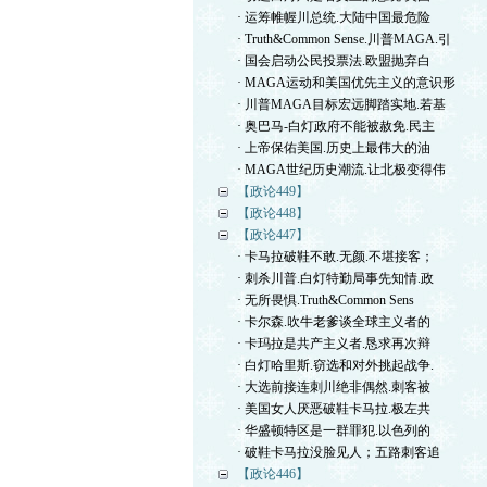
· 运筹帷幄川总统.大陆中国最危险
· Truth&Common Sense.川普MAGA.引
· 国会启动公民投票法.欧盟抛弃白
· MAGA运动和美国优先主义的意识形
· 川普MAGA目标宏远脚踏实地.若基
· 奥巴马-白灯政府不能被赦免.民主
· 上帝保佑美国.历史上最伟大的油
· MAGA世纪历史潮流.让北极变得伟
【政论449】
【政论448】
【政论447】
· 卡马拉破鞋不敢.无颜.不堪接客；
· 刺杀川普.白灯特勤局事先知情.政
· 无所畏惧.Truth&Common Sens
· 卡尔森.吹牛老爹谈全球主义者的
· 卡玛拉是共产主义者.恳求再次辩
· 白灯哈里斯.窃选和对外挑起战争.
· 大选前接连刺川绝非偶然.刺客被
· 美国女人厌恶破鞋卡马拉.极左共
· 华盛顿特区是一群罪犯.以色列的
· 破鞋卡马拉没脸见人；五路刺客追
【政论446】