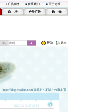
广告服务
联系我们
关于万维
论 坛
分类广告
购 物
帮助
退出
https://blog.creaders.net/u/16852/
>
复制
>
收藏本页
2023-02-23 05:26:53