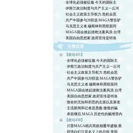
· 全球化必须被征服.今天的国际主
· 伊斯兰政治制度与共产主义一丘河
· 社会主义政策主导权力.危机会恶
· 共产中国参与20窃选.MAGA警告驴
· 马克思主义者.穆斯林和黑暗面同
· MAGA国会掀起拯救法案风浪.台湾
· 美国自由思想家.政府宣传是特洛
分类目录
【政论451】
· 全球化必须被征服.今天的国际主
· 伊斯兰政治制度与共产主义一丘河
· 社会主义政策主导权力.危机会恶
· 共产中国参与20窃选.MAGA警告驴
· 马克思主义者.穆斯林和黑暗面同
· MAGA国会掀起拯救法案风浪.台湾
· 美国自由思想家.政府宣传是特洛
· 致命的无知和邪恶的左派以及新老
· 主流新闻和记者是愚蠢.傲慢的骗
· 承前继后.MAGA 历史性的戴维营内
【政论450】
· 川普MAGA精兵简政颠覆华盛顿.垂
· 窃选白灯只是名义上的总统.美国