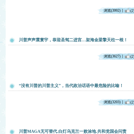
浏览(3992)
(2
川普声声震寰宇，恭迎圣驾二进宫…架海金梁擎天柱一根！
浏览(3627)
(2
“没有川普的川普主义”，当代政治话语中最危险的比喻！
浏览(3203)
(2
川普MAGA无可替代.白灯乌克兰一败涂地.共和党国会问责