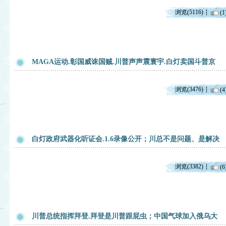
浏览(5116)
(1
MAGA运动.彰国威诛国贼.川普声声震寰宇.白灯卖国斗普京
浏览(3476)
(4
白灯政府武器化听证会.1.6录像公开；川总不是问题、是解决
浏览(3382)
(6
川普总统指挥拜登.拜登是川普跟屁虫；中国气球加入俄乌大