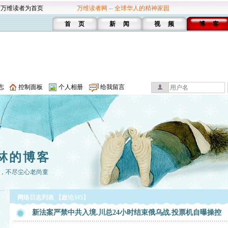
设万维读者为首页
万维读者网 -- 全球华人的精神家园
首 页
新 闻
视 频
博 客
志
控制面板
个人相册
给我留言
林的博客
，不尽尘心老尚童
网络日志列表 【政论345】
新法案严禁中共入境.川总24小时结束俄乌战.投票机自曝操控