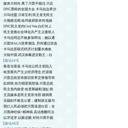
· 媒体大转向.离了川普不能活.川总
· DNC黑暗的全国大会.卡马拉边界沙
· 川马结盟.川肯互利.民主党无民主
· 大规模丑闻.哈拜政府欺诈性地操
· DNC民主党内Civil War.白灯补上
· 民主党推出全球化共产主义接班人
· 卡马拉同志不敢参加辩论；她以通
· 川普MAGA世界潮流..乔州通过窃选
· 卡马拉苏联式经济计划覆水难收.
· 大陆中国.武汉病毒进京勤王；白
【政论443】
· 夜壶当茶壶.卡马拉让民主党陷入
· 哈里斯共产主义经济理念.烂泥墙
· 川普总统宣布新旧世界交替领导班
· 乱哄哄.你方唱罢我登场.川普总统
· 民主党内政变.哈里斯破鞋顶缸.哄
· 主流媒体是民主党宣传部.颠倒黑
· 丑媳妇不敢见公婆；建制派左媒与
· 我们人民必须把川普送进白宫；全
· 川黑神经病+精神病.高法推翻司法
· 以牙还牙.以眼还眼.对待川黑不能
【政论442】