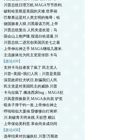
· 川普总统日理万机.MAGA节节胜利.
· 破鞋哈里斯是美国的灾难.世界祸
· 巴黎奥运是对人类文明的侮辱；哈
· 烧国旗者入狱.川黑最该万死.上帝
· 川普总统复出.人民夹道欢迎；马
· 国会山上炮声隆.报道白哈逍遁.川
· 川普总统二进宫创美国历史七之最
· 上帝伸出神之手.MAGA继续几厘米.
· 主流媒体沦为民主党宣传部.卡马
【政论439】
· 支持卡马拉者发了疯了.民主党人
· 川普=美国=我们人民；川普是美国
· 深层政府狂犬吠日.欺骗我们人民.
· 民主党是对美国民主的威胁.川普
· 卡马拉疯了.佩洛西床bug；MAGA狂
· 川风普雨换新天.MAGA永向前.驴党
· 暗杀子弹千钧一发.上帝伸出神之
· 呼啦啦似大厦倾.昏惨惨白灯将烬.
· 川.刺破青天锷未残.天欲堕.赖以
· 上帝保佑美利坚.革命尚未成功同
【政论438】
· 选举结果对抗偏执狂.川普/万斯政