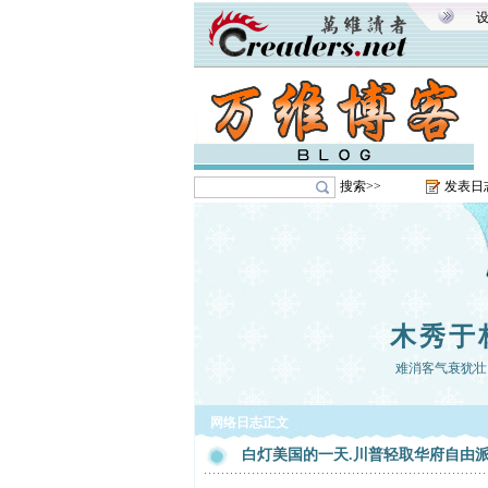
搜索>>
发表日
木秀于
难消客气衰犹壮
网络日志正文
白灯美国的一天.川普轻取华府自由派