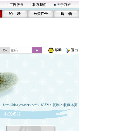
广告服务
联系我们
关于万维
论 坛
分类广告
购 物
帮助
退出
https://blog.creaders.net/u/16852/
>
复制
>
收藏本页
我的名片