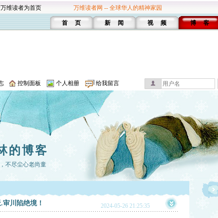
设万维读者为首页
万维读者网 -- 全球华人的精神家园
首 页
新 闻
视 频
博 客
志
控制面板
个人相册
给我留言
林的博客
，不尽尘心老尚童
.审川陷绝境！
2024-05-26 21:25:35