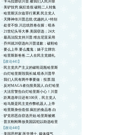
· 卡马拉嫖窃川普.被我们人民开除
· 美驴技穷.疯狂造假.破鞋二人转集
· 哈里斯沃尔兹罪行累累.民主党人
· 天降神传川普总统.优越的人+特别
· 处变不惊.川总统胜卷在握；暗杀
· 21世纪头等大事.美国窃选；24大
· 最高法院支持川普.维吉尼亚采用
· 乔州就20窃选向川普道歉；破鞋哈
· 要么上帝.要么魔鬼；婊子立牌坊.
· 哈里斯新爸爸.二人在民主党婚礼
【政论441】
· 民主党共产主义的破鞋花瓶哈里斯
· 白灯哈里斯毁我长城.暗杀川普早
· 我们人民有两件事要做：投票.阻
· 反对MAGA者仇恨美国人.白灯哈里
· 大法官警告白灯哈里斯小心！川普
· 距离选举日还有100天，民主党人
· 哈马斯是民主党作弊机器人.上帝
· 哈里斯身份造假.疯狂的食品卷.白
· 驴党邪恶自窃选开始.哈里斯被燃
· 普京刚刚释放美国囚犯以助选哈里
【政论440】
· 美国思想家.医学博士. 媒体煤气