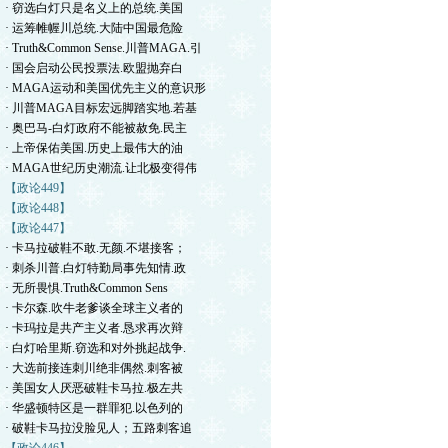
· 窃选白灯只是名义上的总统.美国
· 运筹帷幄川总统.大陆中国最危险
· Truth&Common Sense.川普MAGA.引
· 国会启动公民投票法.欧盟抛弃白
· MAGA运动和美国优先主义的意识形
· 川普MAGA目标宏远脚踏实地.若基
· 奥巴马-白灯政府不能被赦免.民主
· 上帝保佑美国.历史上最伟大的油
· MAGA世纪历史潮流.让北极变得伟
【政论449】
【政论448】
【政论447】
· 卡马拉破鞋不敢.无颜.不堪接客；
· 刺杀川普.白灯特勤局事先知情.政
· 无所畏惧.Truth&Common Sens
· 卡尔森.吹牛老爹谈全球主义者的
· 卡玛拉是共产主义者.恳求再次辩
· 白灯哈里斯.窃选和对外挑起战争.
· 大选前接连刺川绝非偶然.刺客被
· 美国女人厌恶破鞋卡马拉.极左共
· 华盛顿特区是一群罪犯.以色列的
· 破鞋卡马拉没脸见人；五路刺客追