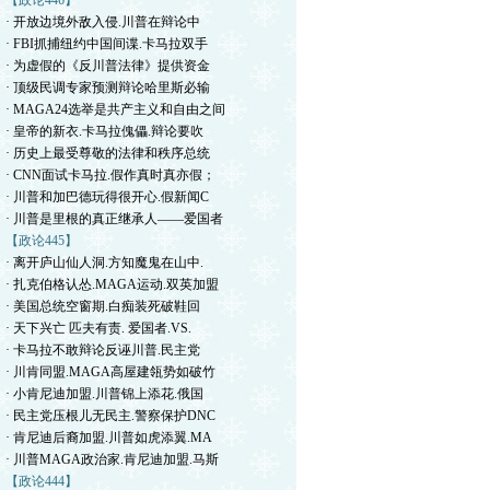
【政论446】
· 开放边境外敌入侵.川普在辩论中
· FBI抓捕纽约中国间谍.卡马拉双手
· 为虚假的《反川普法律》提供资金
· 顶级民调专家预测辩论哈里斯必输
· MAGA24选举是共产主义和自由之间
· 皇帝的新衣.卡马拉傀儡.辩论要吹
· 历史上最受尊敬的法律和秩序总统
· CNN面试卡马拉.假作真时真亦假；
· 川普和加巴德玩得很开心.假新闻C
· 川普是里根的真正继承人——爱国者
【政论445】
· 离开庐山仙人洞.方知魔鬼在山中.
· 扎克伯格认怂.MAGA运动.双英加盟
· 美国总统空窗期.白痴装死破鞋回
· 天下兴亡 匹夫有责. 爱国者.VS.
· 卡马拉不敢辩论反诬川普.民主党
· 川肯同盟.MAGA高屋建瓴势如破竹
· 小肯尼迪加盟.川普锦上添花.俄国
· 民主党压根儿无民主.警察保护DNC
· 肯尼迪后裔加盟.川普如虎添翼.MA
· 川普MAGA政治家.肯尼迪加盟.马斯
【政论444】