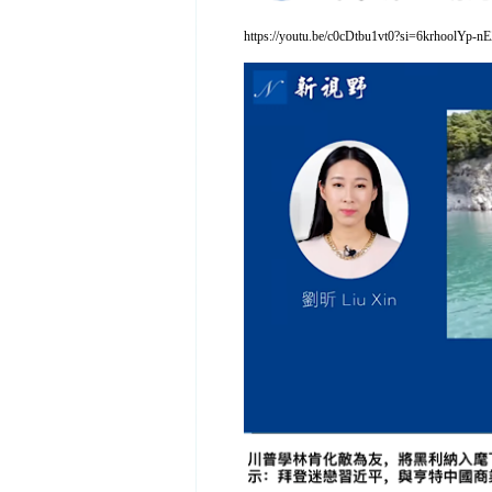
https://youtu.be/c0cDtbu1vt0?si=6krhoolYp-n