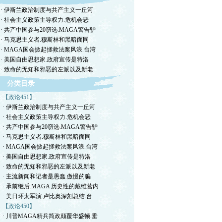
· 伊斯兰政治制度与共产主义一丘河
· 社会主义政策主导权力.危机会恶
· 共产中国参与20窃选.MAGA警告驴
· 马克思主义者.穆斯林和黑暗面同
· MAGA国会掀起拯救法案风浪.台湾
· 美国自由思想家.政府宣传是特洛
· 致命的无知和邪恶的左派以及新老
分类目录
【政论451】
· 伊斯兰政治制度与共产主义一丘河
· 社会主义政策主导权力.危机会恶
· 共产中国参与20窃选.MAGA警告驴
· 马克思主义者.穆斯林和黑暗面同
· MAGA国会掀起拯救法案风浪.台湾
· 美国自由思想家.政府宣传是特洛
· 致命的无知和邪恶的左派以及新老
· 主流新闻和记者是愚蠢.傲慢的骗
· 承前继后.MAGA 历史性的戴维营内
· 美日环太军演.卢比奥深刻总结.台
【政论450】
· 川普MAGA精兵简政颠覆华盛顿.垂