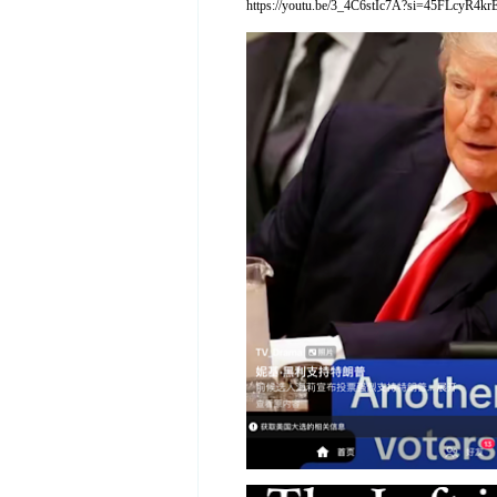
https://youtu.be/3_4C6stIc7A?si=45FLcyR4k