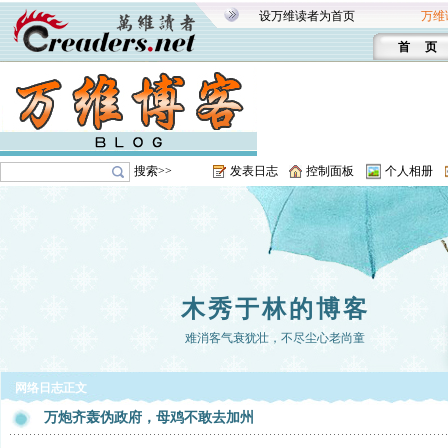
设万维读者为首页
万维
首 页
搜索>>
发表日志
控制面板
个人相册
木秀于林的博客
难消客气衰犹壮，不尽尘心老尚童
网络日志正文
万炮齐轰伪政府，母鸡不敢去加州