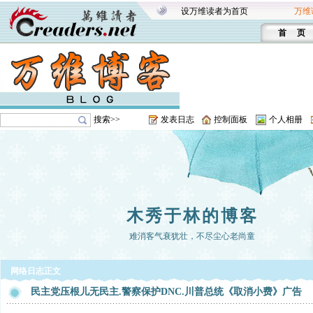
设万维读者为首页
万维
首 页
搜索>>
发表日志
控制面板
个人相册
木秀于林的博客
难消客气衰犹壮，不尽尘心老尚童
网络日志正文
民主党压根儿无民主.警察保护DNC.川普总统《取消小费》广告