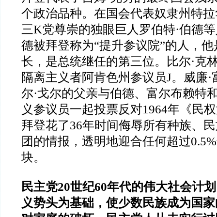
个政治品种。在国会代表奴隶州特拉
三K党尊崇的独眼巨人罗伯特·伯德
德被拜登称为“提升参议院”的人，
长，是总统继任的第三位。比尔·克
隔离主义者阿肯色州参议员J。威廉·
尔·戈尔的父亲与伯德、富尔布赖特
义参议员一起投票反对1964年《民
拜登花了36年时间侮辱所有种族、
团的情报，透明地迎合任何超过0.5
块。
民主党20世纪60年代的伟大社会计
义势头为基础，使少数民族成为国家