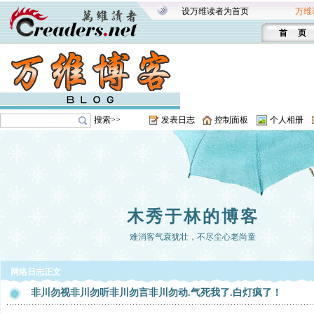
设万维读者为首页
万维
首 页
搜索>>
发表日志
控制面板
个人相册
木秀于林的博客
难消客气衰犹壮，不尽尘心老尚童
网络日志正文
非川勿视非川勿听非川勿言非川勿动.气死我了.白灯疯了！