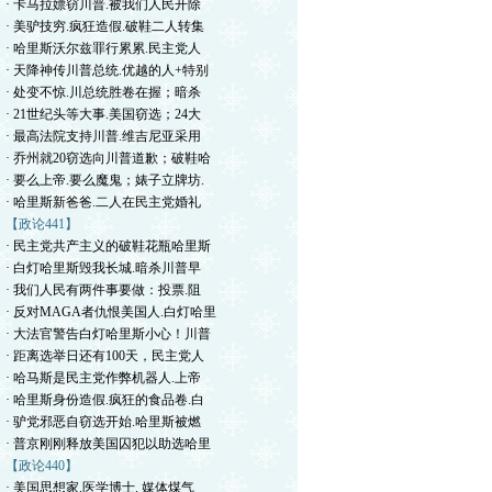
· 卡马拉嫖窃川普.被我们人民开除
· 美驴技穷.疯狂造假.破鞋二人转集
· 哈里斯沃尔兹罪行累累.民主党人
· 天降神传川普总统.优越的人+特别
· 处变不惊.川总统胜卷在握；暗杀
· 21世纪头等大事.美国窃选；24大
· 最高法院支持川普.维吉尼亚采用
· 乔州就20窃选向川普道歉；破鞋哈
· 要么上帝.要么魔鬼；婊子立牌坊.
· 哈里斯新爸爸.二人在民主党婚礼
【政论441】
· 民主党共产主义的破鞋花瓶哈里斯
· 白灯哈里斯毁我长城.暗杀川普早
· 我们人民有两件事要做：投票.阻
· 反对MAGA者仇恨美国人.白灯哈里
· 大法官警告白灯哈里斯小心！川普
· 距离选举日还有100天，民主党人
· 哈马斯是民主党作弊机器人.上帝
· 哈里斯身份造假.疯狂的食品卷.白
· 驴党邪恶自窃选开始.哈里斯被燃
· 普京刚刚释放美国囚犯以助选哈里
【政论440】
· 美国思想家.医学博士. 媒体煤气