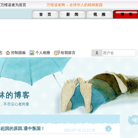
设万维读者为首页
万维读者网 -- 全球华人的精神家园
首 页
新 闻
视 频
博 客
志
控制面板
个人相册
给我留言
林的博客
，不尽尘心老尚童
起因的原因.通中叛国！
2023-07-16 12:22:18