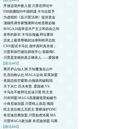
【政论446】
· 开放边境外敌入侵.川普在辩论中
· FBI抓捕纽约中国间谍.卡马拉双手
· 为虚假的《反川普法律》提供资金
· 顶级民调专家预测辩论哈里斯必输
· MAGA24选举是共产主义和自由之间
· 皇帝的新衣.卡马拉傀儡.辩论要吹
· 历史上最受尊敬的法律和秩序总统
· CNN面试卡马拉.假作真时真亦假；
· 川普和加巴德玩得很开心.假新闻C
· 川普是里根的真正继承人——爱国者
【政论445】
· 离开庐山仙人洞.方知魔鬼在山中.
· 扎克伯格认怂.MAGA运动.双英加盟
· 美国总统空窗期.白痴装死破鞋回
· 天下兴亡 匹夫有责. 爱国者.VS.
· 卡马拉不敢辩论反诬川普.民主党
· 川肯同盟.MAGA高屋建瓴势如破竹
· 小肯尼迪加盟.川普锦上添花.俄国
· 民主党压根儿无民主.警察保护DNC
· 肯尼迪后裔加盟.川普如虎添翼.MA
· 川普MAGA政治家.肯尼迪加盟.马斯
【政论444】