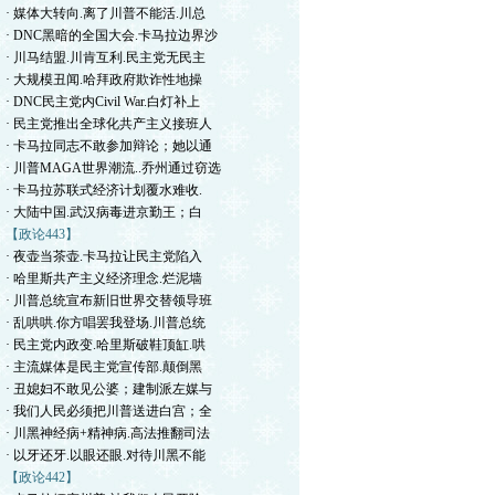
· 媒体大转向.离了川普不能活.川总
· DNC黑暗的全国大会.卡马拉边界沙
· 川马结盟.川肯互利.民主党无民主
· 大规模丑闻.哈拜政府欺诈性地操
· DNC民主党内Civil War.白灯补上
· 民主党推出全球化共产主义接班人
· 卡马拉同志不敢参加辩论；她以通
· 川普MAGA世界潮流..乔州通过窃选
· 卡马拉苏联式经济计划覆水难收.
· 大陆中国.武汉病毒进京勤王；白
【政论443】
· 夜壶当茶壶.卡马拉让民主党陷入
· 哈里斯共产主义经济理念.烂泥墙
· 川普总统宣布新旧世界交替领导班
· 乱哄哄.你方唱罢我登场.川普总统
· 民主党内政变.哈里斯破鞋顶缸.哄
· 主流媒体是民主党宣传部.颠倒黑
· 丑媳妇不敢见公婆；建制派左媒与
· 我们人民必须把川普送进白宫；全
· 川黑神经病+精神病.高法推翻司法
· 以牙还牙.以眼还眼.对待川黑不能
【政论442】