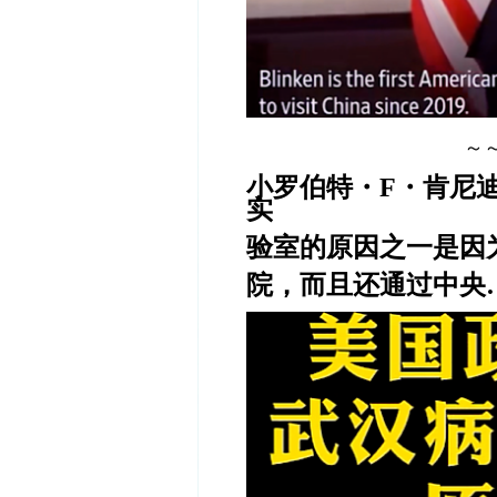
～
小
罗伯特・
F
・肯尼
实
验室的原因之
一是
因
院，而且还通过中
央