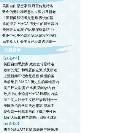
· 美国自由思想家.政府宣传是特洛
· 致命的无知和邪恶的左派以及新老
· 主流新闻和记者是愚蠢.傲慢的骗
· 承前继后.MAGA 历史性的戴维营内
· 美日环太军演.卢比奥深刻总结.台
· 数据中心争论是MAGA议程的内战.
· 民主党人社会主义已经渗透到州一
分类目录
【政论451】
· 美国自由思想家.政府宣传是特洛
· 致命的无知和邪恶的左派以及新老
· 主流新闻和记者是愚蠢.傲慢的骗
· 承前继后.MAGA 历史性的戴维营内
· 美日环太军演.卢比奥深刻总结.台
· 数据中心争论是MAGA议程的内战.
· 民主党人社会主义已经渗透到州一
· 美国政治哲学历史思想家.资本主
· 现金是一种基本自由.FBI历史性改
· 我们人民ID投票是防止回归全球化
【政论450】
· 川普MAGA精兵简政颠覆华盛顿.垂