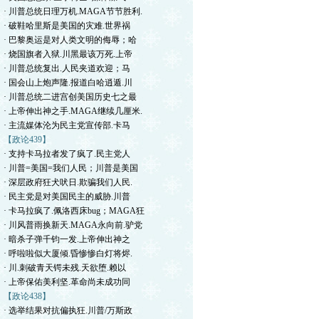
· 川普总统日理万机.MAGA节节胜利.
· 破鞋哈里斯是美国的灾难.世界祸
· 巴黎奥运是对人类文明的侮辱；哈
· 烧国旗者入狱.川黑最该万死.上帝
· 川普总统复出.人民夹道欢迎；马
· 国会山上炮声隆.报道白哈逍遁.川
· 川普总统二进宫创美国历史七之最
· 上帝伸出神之手.MAGA继续几厘米.
· 主流媒体沦为民主党宣传部.卡马
【政论439】
· 支持卡马拉者发了疯了.民主党人
· 川普=美国=我们人民；川普是美国
· 深层政府狂犬吠日.欺骗我们人民.
· 民主党是对美国民主的威胁.川普
· 卡马拉疯了.佩洛西床bug；MAGA狂
· 川风普雨换新天.MAGA永向前.驴党
· 暗杀子弹千钧一发.上帝伸出神之
· 呼啦啦似大厦倾.昏惨惨白灯将烬.
· 川.刺破青天锷未残.天欲堕.赖以
· 上帝保佑美利坚.革命尚未成功同
【政论438】
· 选举结果对抗偏执狂.川普/万斯政