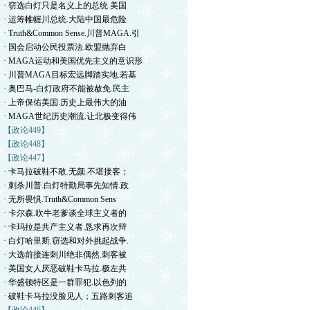
· 窃选白灯只是名义上的总统.美国
· 运筹帷幄川总统.大陆中国最危险
· Truth&Common Sense.川普MAGA.引
· 国会启动公民投票法.欧盟抛弃白
· MAGA运动和美国优先主义的意识形
· 川普MAGA目标宏远脚踏实地.若基
· 奥巴马-白灯政府不能被赦免.民主
· 上帝保佑美国.历史上最伟大的油
· MAGA世纪历史潮流.让北极变得伟
【政论449】
【政论448】
【政论447】
· 卡马拉破鞋不敢.无颜.不堪接客；
· 刺杀川普.白灯特勤局事先知情.政
· 无所畏惧.Truth&Common Sens
· 卡尔森.吹牛老爹谈全球主义者的
· 卡玛拉是共产主义者.恳求再次辩
· 白灯哈里斯.窃选和对外挑起战争.
· 大选前接连刺川绝非偶然.刺客被
· 美国女人厌恶破鞋卡马拉.极左共
· 华盛顿特区是一群罪犯.以色列的
· 破鞋卡马拉没脸见人；五路刺客追