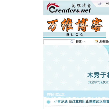
搜索>>
发表日
木秀于
难消客气衰犹壮
网络日志正文
小肯尼迪.白灯政府阻止调查武汉病毒