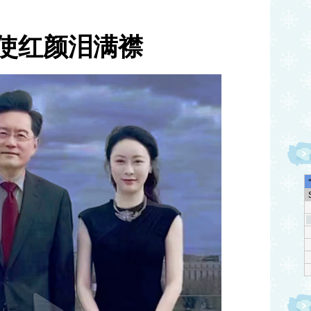
使红颜泪满襟