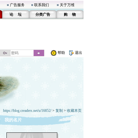
广告服务
联系我们
关于万维
论 坛
分类广告
购 物
帮助
退出
https://blog.creaders.net/u/16852/
>
复制
>
收藏本页
我的名片