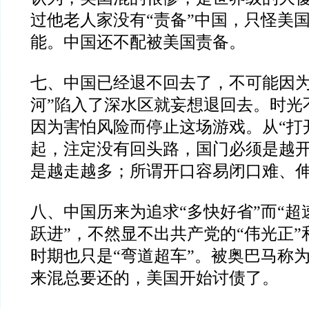
过他老人家没有
“
责备
”
中国，只怪美
能。中国还不配被美国责备。
七、中国已经退不回去了，不可能因
河
”
陷入了深水区就妄想退回去。时光
因为害怕风险而停止这场游戏。从
“
打
起，注定没有回头路，国门必须是越
是越走越多；所谓开口容易闭口难、
八、中国历来为追求
“
多快好省
”
而
“
超
跃进
”
，不然显不出共产党的
“
伟光正
”
时期也只是
“
弯道超车
”
。被奥巴马称
来混总要还的，美国开始讨债了。