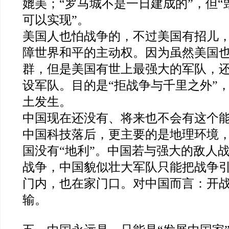
媲美；
“
罗马城不是一日建成的
”
，但
“
可以实现
”
。
美国人也怕战争的，不过美国有招儿
障世界和平的主动权。因为虽然美国
群，但是美国有世上最强大的军队，
设军队。目的是
“
拒战争与千里之外
”
土发生。
中国现在还没有、将来也不会有这个
中国科技落后，更主要的是地理环境
国没有
“
地利
”
。中国若与强大的敌人
战争，中国貌似壮大军队只能把战争
门内，也在家门口。对中国而言：开
输。