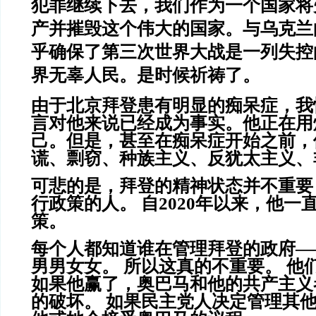
犯罪继续下去，我们作为一个国家将
产并摧毁这个伟大的国家。与乌克兰
乎确保了第三次世界大战是一列失控
界无辜人民。是时候祈祷了。
由于北京拜登患有明显的痴呆症，我
言对他来说已经成为事实。他正在用
己。但是，甚至在痴呆症开始之前，
谎、剽窃、种族主义、反犹太主义、
可悲的是，拜登的精神状态并不重要
行政策的人。 自2020年以来，他一
策。
每个人都知道谁在管理拜登的政府—
男男女女。 所以这真的不重要。 他
如果他赢了，奥巴马和他的共产主义
的破坏。 如果民主党人决定管理其