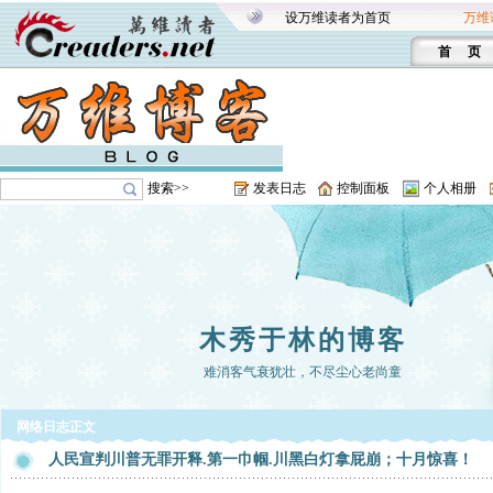
设万维读者为首页
万维
首 页
搜索>>
发表日志
控制面板
个人相册
木秀于林的博客
难消客气衰犹壮，不尽尘心老尚童
网络日志正文
人民宣判川普无罪开释.第一巾帼.川黑白灯拿屁崩；十月惊喜！