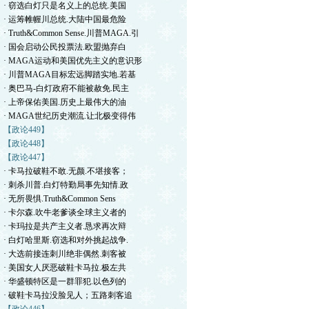
· 窃选白灯只是名义上的总统.美国
· 运筹帷幄川总统.大陆中国最危险
· Truth&Common Sense.川普MAGA.引
· 国会启动公民投票法.欧盟抛弃白
· MAGA运动和美国优先主义的意识形
· 川普MAGA目标宏远脚踏实地.若基
· 奥巴马-白灯政府不能被赦免.民主
· 上帝保佑美国.历史上最伟大的油
· MAGA世纪历史潮流.让北极变得伟
【政论449】
【政论448】
【政论447】
· 卡马拉破鞋不敢.无颜.不堪接客；
· 刺杀川普.白灯特勤局事先知情.政
· 无所畏惧.Truth&Common Sens
· 卡尔森.吹牛老爹谈全球主义者的
· 卡玛拉是共产主义者.恳求再次辩
· 白灯哈里斯.窃选和对外挑起战争.
· 大选前接连刺川绝非偶然.刺客被
· 美国女人厌恶破鞋卡马拉.极左共
· 华盛顿特区是一群罪犯.以色列的
· 破鞋卡马拉没脸见人；五路刺客追