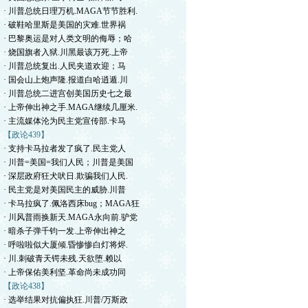
· 川普总统日理万机.MAGA节节胜利.
· 破鞋哈里斯是美国的灾难.世界祸
· 巴黎奥运是对人类文明的侮辱；哈
· 烧国旗者入狱.川黑最该万死.上帝
· 川普总统复出.人民夹道欢迎；马
· 国会山上炮声隆.报道白哈逍遁.川
· 川普总统二进宫创美国历史七之最
· 上帝伸出神之手.MAGA继续几厘米.
· 主流媒体沦为民主党宣传部.卡马
【政论439】
· 支持卡马拉者发了疯了.民主党人
· 川普=美国=我们人民；川普是美国
· 深层政府狂犬吠日.欺骗我们人民.
· 民主党是对美国民主的威胁.川普
· 卡马拉疯了.佩洛西床bug；MAGA狂
· 川风普雨换新天.MAGA永向前.驴党
· 暗杀子弹千钧一发.上帝伸出神之
· 呼啦啦似大厦倾.昏惨惨白灯将烬.
· 川.刺破青天锷未残.天欲堕.赖以
· 上帝保佑美利坚.革命尚未成功同
【政论438】
· 选举结果对抗偏执狂.川普/万斯政