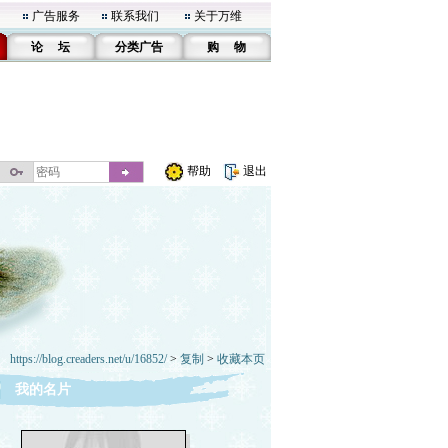
广告服务
联系我们
关于万维
论 坛
分类广告
购 物
帮助
退出
https://blog.creaders.net/u/16852/
>
复制
>
收藏本页
我的名片