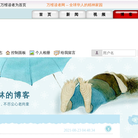
设万维读者为首页
万维读者网 -- 全球华人的精神家园
首 页
新 闻
视 频
博 客
志
控制面板
个人相册
给我留言
林的博客
，不尽尘心老尚童
2021-08-23 04:48:34