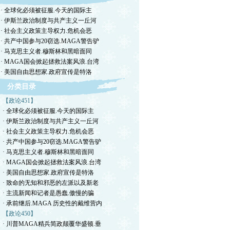
· 全球化必须被征服.今天的国际主
· 伊斯兰政治制度与共产主义一丘河
· 社会主义政策主导权力.危机会恶
· 共产中国参与20窃选.MAGA警告驴
· 马克思主义者.穆斯林和黑暗面同
· MAGA国会掀起拯救法案风浪.台湾
· 美国自由思想家.政府宣传是特洛
分类目录
【政论451】
· 全球化必须被征服.今天的国际主
· 伊斯兰政治制度与共产主义一丘河
· 社会主义政策主导权力.危机会恶
· 共产中国参与20窃选.MAGA警告驴
· 马克思主义者.穆斯林和黑暗面同
· MAGA国会掀起拯救法案风浪.台湾
· 美国自由思想家.政府宣传是特洛
· 致命的无知和邪恶的左派以及新老
· 主流新闻和记者是愚蠢.傲慢的骗
· 承前继后.MAGA 历史性的戴维营内
【政论450】
· 川普MAGA精兵简政颠覆华盛顿.垂