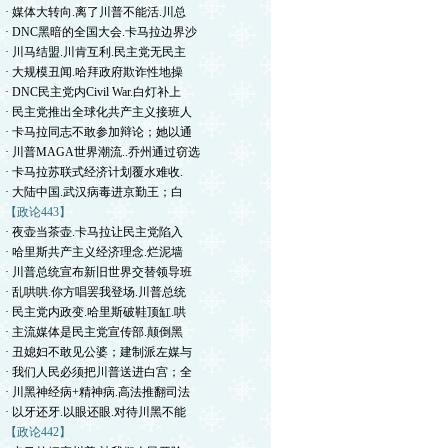
· 媒体大转向.离了川普不能活.川总
· DNC黑暗的全国大会.卡马拉边界沙
· 川马结盟.川肯互利.民主党无民主
· 大规模丑闻.哈拜政府欺诈性地操
· DNC民主党内Civil War.白灯补上
· 民主党推出全球化共产主义接班人
· 卡马拉同志不敢参加辩论；她以通
· 川普MAGA世界潮流..乔州通过窃选
· 卡马拉苏联式经济计划覆水难收.
· 大陆中国.武汉病毒进京勤王；白
【政论443】
· 夜壶当茶壶.卡马拉让民主党陷入
· 哈里斯共产主义经济理念.烂泥墙
· 川普总统宣布新旧世界交替领导班
· 乱哄哄.你方唱罢我登场.川普总统
· 民主党内政变.哈里斯破鞋顶缸.哄
· 主流媒体是民主党宣传部.颠倒黑
· 丑媳妇不敢见公婆；建制派左媒与
· 我们人民必须把川普送进白宫；全
· 川黑神经病+精神病.高法推翻司法
· 以牙还牙.以眼还眼.对待川黑不能
【政论442】