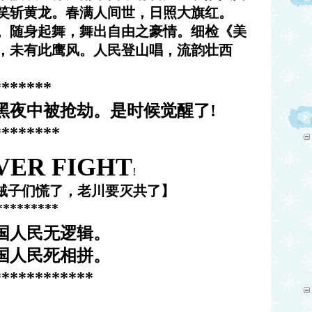
笑斩黄龙。春满人间世，日照大旗红。
。随身起舞，舞出自由之豪情。细检《美
，未有此鹰风。人民登山唱，流韵壮西
*******
黑夜中被抢劫。是时候觉醒了!
********
VER FIGHT
!
贼子们慌了，老川要灭共了】
*********
国人民无逻辑。
国人民死相拼。
************