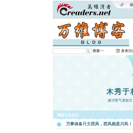
搜索>>
发表日
木秀于
难消客气衰犹壮
网络日志正文
万事俱备只欠西风，西风就是川风！