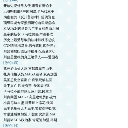
【政论446】
· 开放边境外敌入侵.川普在辩论中
· FBI抓捕纽约中国间谍.卡马拉双手
· 为虚假的《反川普法律》提供资金
· 顶级民调专家预测辩论哈里斯必输
· MAGA24选举是共产主义和自由之间
· 皇帝的新衣.卡马拉傀儡.辩论要吹
· 历史上最受尊敬的法律和秩序总统
· CNN面试卡马拉.假作真时真亦假；
· 川普和加巴德玩得很开心.假新闻C
· 川普是里根的真正继承人——爱国者
【政论445】
· 离开庐山仙人洞.方知魔鬼在山中.
· 扎克伯格认怂.MAGA运动.双英加盟
· 美国总统空窗期.白痴装死破鞋回
· 天下兴亡 匹夫有责. 爱国者.VS.
· 卡马拉不敢辩论反诬川普.民主党
· 川肯同盟.MAGA高屋建瓴势如破竹
· 小肯尼迪加盟.川普锦上添花.俄国
· 民主党压根儿无民主.警察保护DNC
· 肯尼迪后裔加盟.川普如虎添翼.MA
· 川普MAGA政治家.肯尼迪加盟.马斯
【政论444】