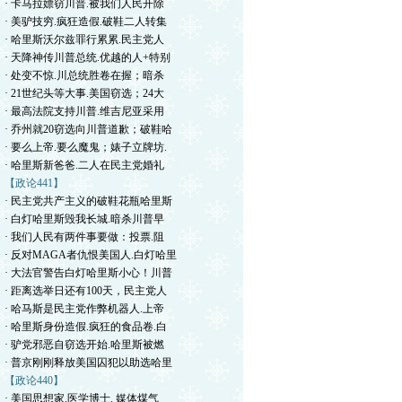
· 卡马拉嫖窃川普.被我们人民开除
· 美驴技穷.疯狂造假.破鞋二人转集
· 哈里斯沃尔兹罪行累累.民主党人
· 天降神传川普总统.优越的人+特别
· 处变不惊.川总统胜卷在握；暗杀
· 21世纪头等大事.美国窃选；24大
· 最高法院支持川普.维吉尼亚采用
· 乔州就20窃选向川普道歉；破鞋哈
· 要么上帝.要么魔鬼；婊子立牌坊.
· 哈里斯新爸爸.二人在民主党婚礼
【政论441】
· 民主党共产主义的破鞋花瓶哈里斯
· 白灯哈里斯毁我长城.暗杀川普早
· 我们人民有两件事要做：投票.阻
· 反对MAGA者仇恨美国人.白灯哈里
· 大法官警告白灯哈里斯小心！川普
· 距离选举日还有100天，民主党人
· 哈马斯是民主党作弊机器人.上帝
· 哈里斯身份造假.疯狂的食品卷.白
· 驴党邪恶自窃选开始.哈里斯被燃
· 普京刚刚释放美国囚犯以助选哈里
【政论440】
· 美国思想家.医学博士. 媒体煤气